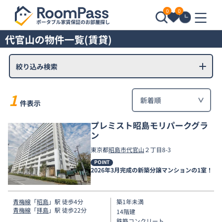
0
0
代官山の物件一覧(賃貸)
絞り込み検索
1
件表示
プレミスト昭島モリパークグラ
ン
東京都
昭島市
代官山
２丁目8-3
POINT
2026年3月完成の新築分譲マンションの1室！
青梅線
「
昭島
」駅 徒歩4分
築1年未満
青梅線
「
拝島
」駅 徒歩22分
14階建
鉄筋コンクリート