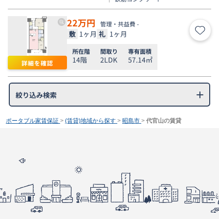
22
万円
管理・共益費 -
敷
1ヶ月
礼
1ヶ月
お気
所在階
間取り
専有面積
14階
2LDK
57.14㎡
詳細を確認
絞り込み検索
ポータブル家賃保証
>
(賃貸)地域から探す
>
昭島市
>
代官山の賃貸