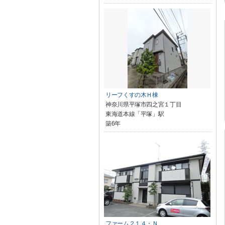
リーフくすの木Ｈ棟
神奈川県平塚市四之宮１丁目
東海道本線「平塚」駅
築6年
ファーム２１４・Ｎ