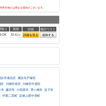
件所在地とは異なる場合がございます。
間取り
面積
詳細
検討リスト
2LDK
53.41㎡
詳細を見る
追加する
横浜市港北区
横浜市戸塚区
崎区
川崎市幸区
川崎市中原区
倉市
藤沢市
小田原市
茅ヶ崎市
逗子市
町
中郡二宮町
足柄上郡中井町