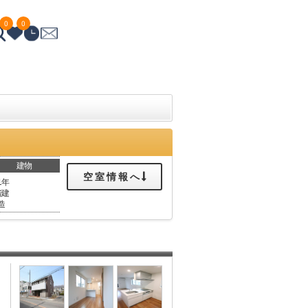
0
0
建物
空室情報へ
1年
階建
造