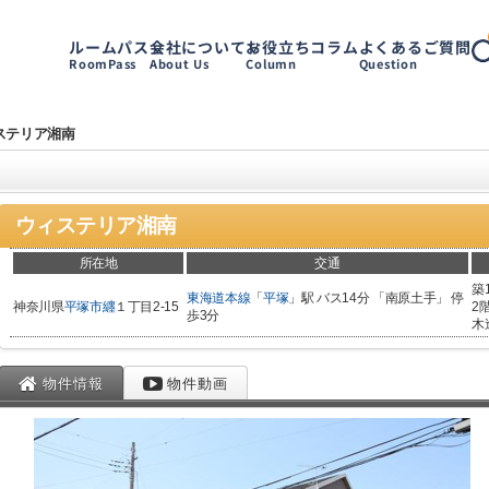
ルームパス
会社について
お役立ちコラム
よくあるご質問
RoomPass
About Us
Column
Question
ステリア湘南
ウィステリア湘南
所在地
交通
築
東海道本線
「
平塚
」駅 バス14分 「南原土手」 停
神奈川県
平塚市
纒
１丁目2-15
2
歩3分
木
物件情報
物件動画