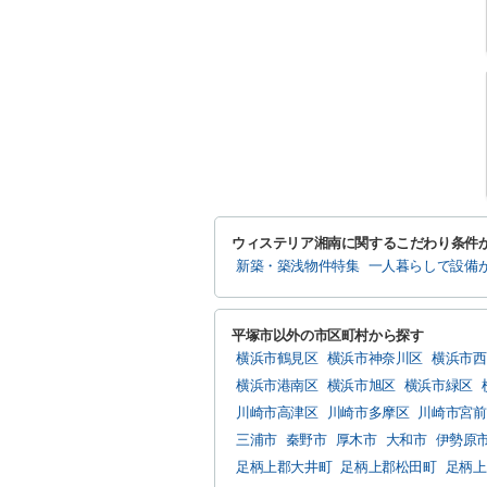
ウィステリア湘南に関するこだわり条件
新築・築浅物件特集
一人暮らしで設備
平塚市以外の市区町村から探す
横浜市鶴見区
横浜市神奈川区
横浜市西
横浜市港南区
横浜市旭区
横浜市緑区
川崎市高津区
川崎市多摩区
川崎市宮前
三浦市
秦野市
厚木市
大和市
伊勢原
足柄上郡大井町
足柄上郡松田町
足柄上