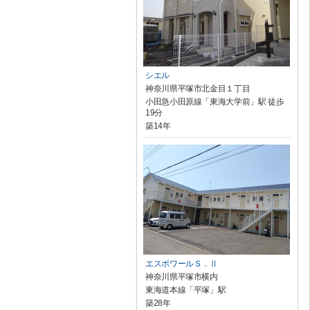
シエル
神奈川県平塚市北金目１丁目
小田急小田原線「東海大学前」駅 徒歩
19分
築14年
エスポワールＳ．Ⅱ
神奈川県平塚市横内
東海道本線「平塚」駅
築28年