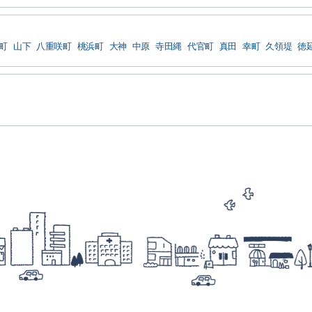
町
山下
八重咲町
桃浜町
大神
中原
寺田縄
代官町
真田
幸町
久領堤
徳