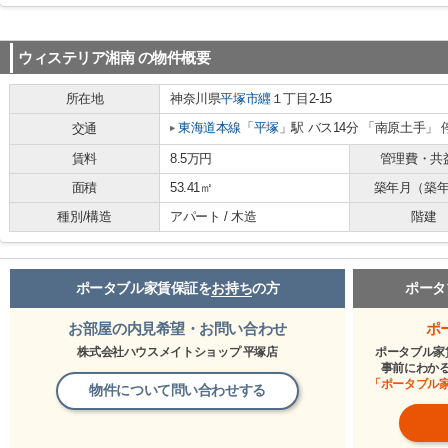
ウィステリア湘南
の物件概要
所在地
神奈川県
平塚市
纒
１丁目2-15
東海道本線
「
平塚
」駅 バス14分 「南原土手」 
交通
賃料
8.5万円
管理費・共
面積
53.41㎡
築年月（築
種別/構造
アパート / 木造
階建
ポータブル家賃保証を
お持ち
の方
ポータ
お部屋の内見希望・お問い合わせ
ポ
株式会社ハウスメイトショップ 平塚店
ポータブル家
事前にわか
「ポータブル
物件について問い合わせする