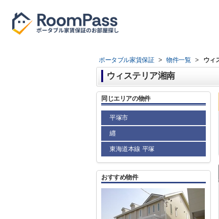
ポータブル家賃保証
>
物件一覧
>
ウィ
ウィステリア湘南
同じエリアの物件
平塚市
纒
東海道本線 平塚
おすすめ物件