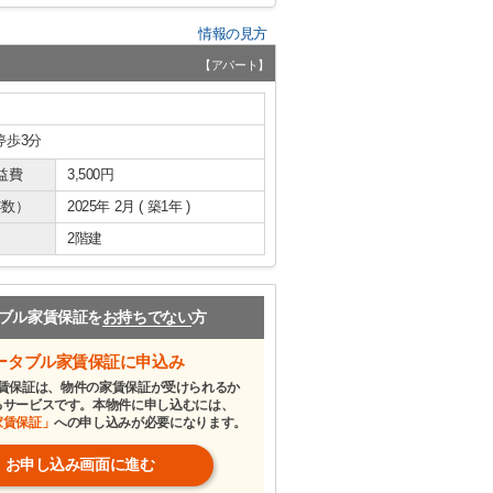
情報の見方
【アパート】
停歩3分
益費
3,500円
年数）
2025年 2月 ( 築1年 )
2階建
ブル家賃保証を
お持ちでない
方
ータブル家賃保証に申込み
賃保証は、物件の家賃保証が受けられるか
るサービスです。本物件に申し込むには、
家賃保証」
への申し込みが必要になります。
お申し込み画面に進む