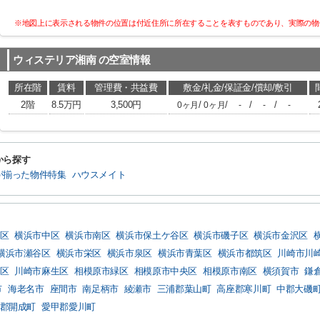
※地図上に表示される物件の位置は付近住所に所在することを表すものであり、実際の物
ウィステリア湘南
の空室情報
所在階
賃料
管理費・共益費
敷金/礼金/保証金/償却/敷引
2階
8.5万円
3,500円
/
/
/
/
0ヶ月
0ヶ月
-
-
-
から探す
が揃った物件特集
ハウスメイト
区
横浜市中区
横浜市南区
横浜市保土ケ谷区
横浜市磯子区
横浜市金沢区
横浜市瀬谷区
横浜市栄区
横浜市泉区
横浜市青葉区
横浜市都筑区
川崎市川
区
川崎市麻生区
相模原市緑区
相模原市中央区
相模原市南区
横須賀市
鎌
市
海老名市
座間市
南足柄市
綾瀬市
三浦郡葉山町
高座郡寒川町
中郡大磯
郡開成町
愛甲郡愛川町