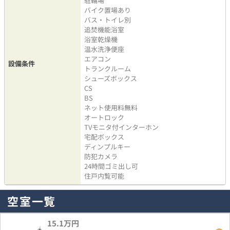
駐輪場
バイク置場あり
バス・トイレ別
追焚機能浴室
浴室乾燥機
温水洗浄便座
エアコン
設備条件
トランクルーム
シューズボックス
CS
BS
ネット使用料無料
オートロック
TVモニタ付インターホン
宅配ボックス
ディンプルキー
防犯カメラ
24時間ゴミ出し可
住戸内覧可能
空室一覧
15.1万円