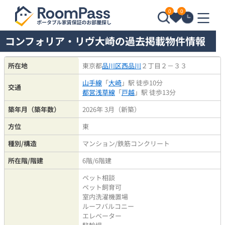
0
0
コンフォリア・リヴ大崎の過去掲載物件情報
所在地
東京都
品川区
西品川
２丁目２－３３
山手線
「
大崎
」駅 徒歩10分
交通
都営浅草線
「
戸越
」駅 徒歩13分
築年月（築年数）
2026年 3月（新築）
方位
東
種別/構造
マンション/鉄筋コンクリート
所在階/階建
6階/6階建
ペット相談
ペット飼育可
室内洗濯機置場
ルーフバルコニー
エレベーター