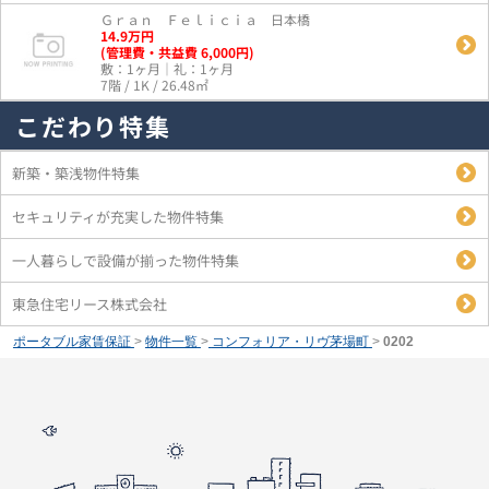
Ｇｒａｎ Ｆｅｌｉｃｉａ 日本橋
14.9
万
円
(管理費・共益費 6,000円)
敷：1ヶ月｜礼：1ヶ月
7階 / 1K / 26.48㎡
こだわり特集
新築・築浅物件特集
セキュリティが充実した物件特集
一人暮らしで設備が揃った物件特集
東急住宅リース株式会社
ポータブル家賃保証
>
物件一覧
>
コンフォリア・リヴ茅場町
>
0202