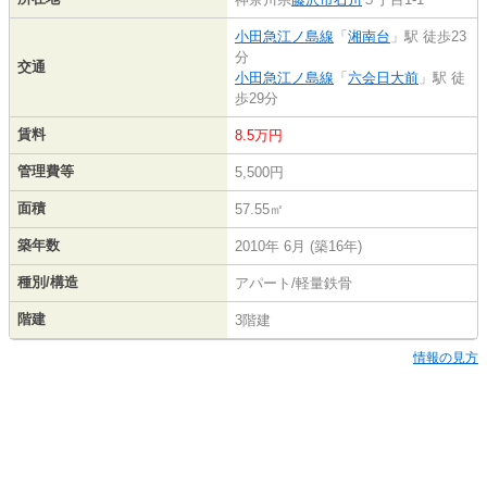
小田急江ノ島線
「
湘南台
」駅 徒歩23
分
交通
小田急江ノ島線
「
六会日大前
」駅 徒
歩29分
賃料
8.5万円
管理費等
5,500円
面積
57.55㎡
築年数
2010年 6月 (築16年)
種別/構造
アパート/軽量鉄骨
階建
3階建
情報の見方