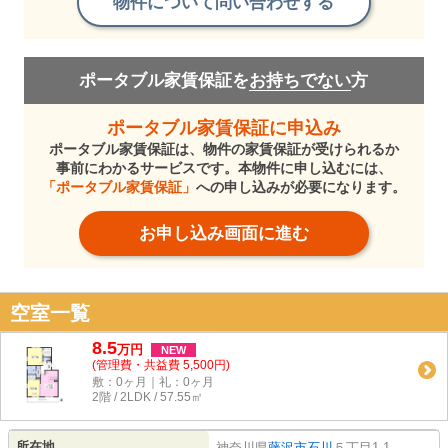
物件について問い合わせする
ポータブル家賃保証を
お持ちでない
方
ポータブル家賃保証に申込み
ポータブル家賃保証は、物件の家賃保証が受けられるか
事前にわかるサービスです。本物件に申し込むには、
「ポータブル家賃保証」
への申し込みが必要になります。
お申し込み画面に進む
空室一覧
8.5
万
円
NEW
(管理費・共益費 5,500円)
敷：0ヶ月｜礼：0ヶ月
2階 / 2LDK / 57.55㎡
所在地
神奈川県
藤沢市
石川
５丁目1-1