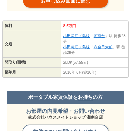
お申し込み画面に進む
賃料
8.5万円
小田急江ノ島線
「
湘南台
」駅 徒歩23
分
交通
小田急江ノ島線
「
六会日大前
」駅 徒
歩29分
間取り(面積)
2LDK(57.55㎡)
築年月
2010年 6月(築16年)
ポータブル家賃保証を
お持ち
の方
お部屋の内見希望・お問い合わせ
株式会社ハウスメイトショップ 湘南台店