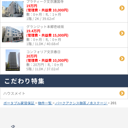
プラティーク文京護国寺
19
万
円
(管理費・共益費 10,000円)
敷：0ヶ月｜礼：1ヶ月
1階 / 2K / 39.62㎡
グランジット本郷壱岐坂
19.4
万
円
(管理費・共益費 15,000円)
敷：0ヶ月｜礼：0ヶ月
1階 / 1LDK / 40.68㎡
コンフォリア文京春日
20
万
円
(管理費・共益費 10,000円)
敷：20万円｜礼：0ヶ月
5階 / 1LDK / 37.02㎡
こだわり特集
ハウスメイト
ポータブル家賃保証
>
物件一覧
>
パークアクシス御茶ノ水ステージ
>
201