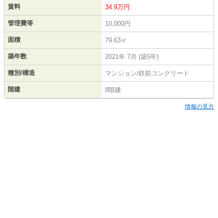
賃料
34.9万円
管理費等
10,000円
面積
79.63㎡
築年数
2021年 7月 (築5年)
種別/構造
マンション/鉄筋コンクリート
階建
8階建
情報の見方