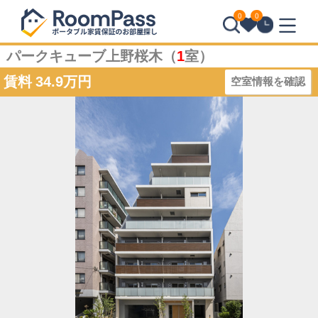
0
0
パークキューブ上野桜木（
1
室）
賃料
34.9万円
空室情報を確認