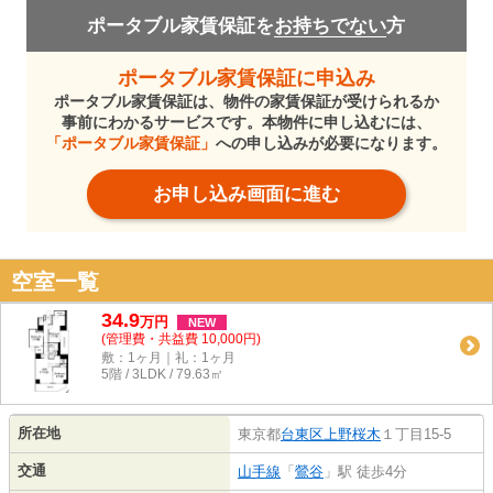
ポータブル家賃保証を
お持ちでない
方
ポータブル家賃保証に申込み
ポータブル家賃保証は、物件の家賃保証が受けられるか
事前にわかるサービスです。本物件に申し込むには、
「ポータブル家賃保証」
への申し込みが必要になります。
お申し込み画面に進む
空室一覧
34.9
万
円
NEW
(管理費・共益費 10,000円)
敷：1ヶ月｜礼：1ヶ月
5階 / 3LDK / 79.63㎡
所在地
東京都
台東区
上野桜木
１丁目15-5
交通
山手線
「
鶯谷
」駅 徒歩4分