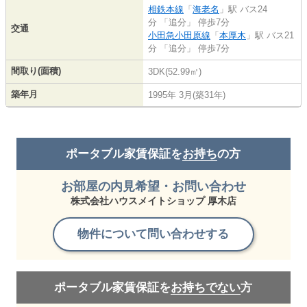
相鉄本線
「
海老名
」駅 バス24
分 「追分」 停歩7分
交通
小田急小田原線
「
本厚木
」駅 バス21
分 「追分」 停歩7分
間取り(面積)
3DK(52.99㎡)
築年月
1995年 3月(築31年)
ポータブル家賃保証を
お持ち
の方
お部屋の内見希望・お問い合わせ
株式会社ハウスメイトショップ 厚木店
物件について問い合わせする
ポータブル家賃保証を
お持ちでない
方