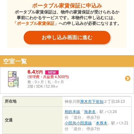
ポータブル家賃保証に申込み
ポータブル家賃保証は、物件の家賃保証が受けられるか
事前にわかるサービスです。本物件に申し込むには、
「ポータブル家賃保証」
への申し込みが必要になります。
お申し込み画面に進む
空室一覧
6.4
万
円
NEW
(管理費・共益費 4,500円)
敷：0ヶ月｜礼：0ヶ月
2階 / 3DK / 52.99㎡
所在地
神奈川県
厚木市
下依知
２丁目18-13
相鉄本線
「
海老名
」駅 バス24
分 「追分」 停歩7分
交通
小田急小田原線
「
本厚木
」駅 バス21
分 「追分」 停歩7分