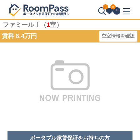
0
0
ファミールⅠ（
1
室）
賃料
6.4万円
空室情報を確認
ポータブル家賃保証を
お持ち
の方