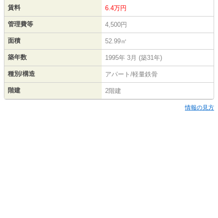
賃料
6.4万円
管理費等
4,500円
面積
52.99㎡
築年数
1995年 3月 (築31年)
種別/構造
アパート/軽量鉄骨
階建
2階建
情報の見方