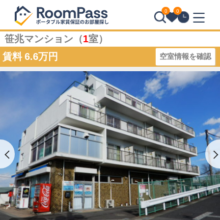
0
0
笹兆マンション（
1
室）
賃料
6.6万円
空室情報を確認