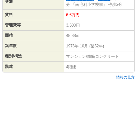
交通
分 「南毛利小学校前」 停歩2分
賃料
6.6万円
管理費等
3,500円
面積
45.88㎡
築年数
1973年 10月 (築52年)
種別/構造
マンション/鉄筋コンクリート
階建
4階建
情報の見方