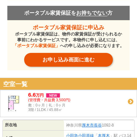
ポータブル家賃保証を
お持ちでない
方
ポータブル家賃保証に申込み
ポータブル家賃保証は、物件の家賃保証が受けられるか
事前にわかるサービスです。本物件に申し込むには、
「ポータブル家賃保証」
への申し込みが必要になります。
お申し込み画面に進む
空室一覧
6.6
万
円
NEW
(管理費・共益費 3,500円)
敷：0ヶ月｜礼：0ヶ月
3階 / 1LDK / 45.88㎡
所在地
神奈川県
厚木市
長谷
1092-8
小田急小田原線
「
本厚木
」駅 バス14