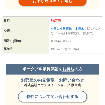
お申し込み画面に進む
賃料
6.6万円
小田急小田原線
「
本厚木
」駅 バス14
交通
分 「南毛利小学校前」 停歩2分
間取り(面積)
1LDK(45.88㎡)
築年月
1973年 10月(築52年)
ポータブル家賃保証を
お持ち
の方
お部屋の内見希望・お問い合わせ
株式会社ハウスメイトショップ 厚木店
物件について問い合わせする