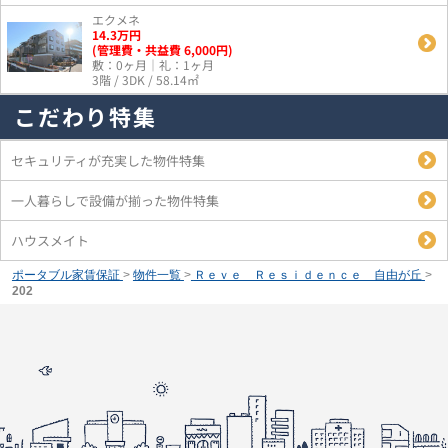
エクメネ
14.3
万
円
(管理費・共益費 6,000円)
敷：0ヶ月｜礼：1ヶ月
3階 / 3DK / 58.14㎡
こだわり特集
セキュリティが充実した物件特集
一人暮らしで設備が揃った物件特集
ハウスメイト
ポータブル家賃保証
>
物件一覧
>
Ｒｅｖｅ Ｒｅｓｉｄｅｎｃｅ 自由が丘
>
202