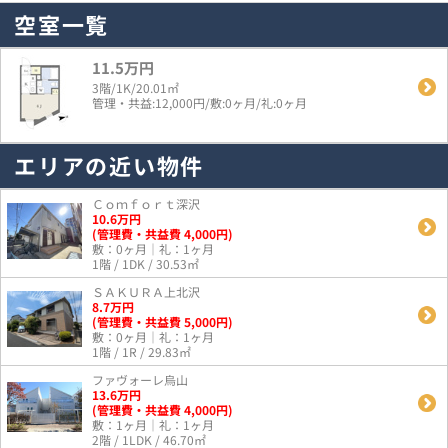
空室一覧
11.5万円
3階/1K/20.01㎡
管理・共益:12,000円/敷:0ヶ月/礼:0ヶ月
エリアの近い物件
Ｃｏｍｆｏｒｔ深沢
10.6
万
円
(管理費・共益費 4,000円)
敷：0ヶ月｜礼：1ヶ月
1階 / 1DK / 30.53㎡
ＳＡＫＵＲＡ上北沢
8.7
万
円
(管理費・共益費 5,000円)
敷：0ヶ月｜礼：1ヶ月
1階 / 1R / 29.83㎡
ファヴォーレ烏山
13.6
万
円
(管理費・共益費 4,000円)
敷：1ヶ月｜礼：1ヶ月
2階 / 1LDK / 46.70㎡