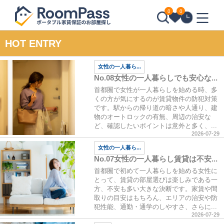
0
0
HOT ENTRY
女性の一人暮ら...
No.08女性の一人暮らしでも安心な...
首都圏で女性が一人暮らしを始める時、多
くの方が気にするのが賃貸物件の防犯対策
です。駅からの帰り道の暗さや人通り、建
物のオートロックの有無、周辺の治安な
ど、確認したいポイントは意外と多く、...
2026-07-29
女性の一人暮ら...
No.07女性の一人暮らし賃貸は不安...
首都圏で初めて一人暮らしを始める女性に
とって、賃貸の部屋選びは楽しみである一
方、不安も多い大きな決断です。家賃や間
取りの目安はもちろん、エリアの治安や防
犯性能、通勤・通学のしやすさ、さらに...
2026-07-29