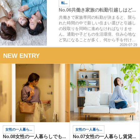
転...
No.06共働き家族の転勤引越しはど...
共働きで家族帯同の転勤が決まると、限ら
れた時間の中で新しい住まい選びと引越し
の段取りを同時に進めなければなりませ
ん。通勤や子どもの生活環境、住み心地な
ど気になることが多く、何から手を付け...
2026-07-29
NEW ENTRY
女性の一人暮ら...
女性の一人暮ら...
No.08女性の一人暮らしでも...
No.07女性の一人暮らし賃貸...