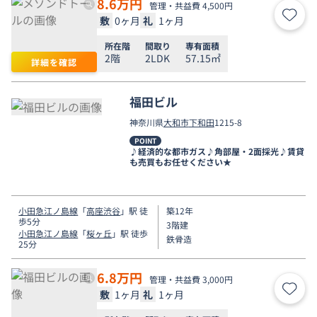
8.6
万円
管理・共益費 4,500円
敷
0ヶ月
礼
1ヶ月
お気
所在階
間取り
専有面積
2階
2LDK
57.15㎡
詳細を確認
福田ビル
神奈川県
大和市
下和田
1215-8
POINT
♪経済的な都市ガス♪角部屋・2面採光♪賃貸
も売買もお任せください★
小田急江ノ島線
「
高座渋谷
」駅 徒
築12年
歩5分
3階建
小田急江ノ島線
「
桜ヶ丘
」駅 徒歩
鉄骨造
25分
6.8
万円
管理・共益費 3,000円
敷
1ヶ月
礼
1ヶ月
お気