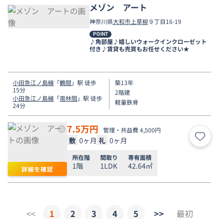
メゾン アート
神奈川県
大和市
上草柳
９丁目16-19
POINT
♪角部屋♪嬉しいウォークインクローゼット
付き♪賃貸も売買もお任せください★
小田急江ノ島線
「
鶴間
」駅 徒歩
築13年
15分
2階建
小田急江ノ島線
「
南林間
」駅 徒歩
軽量鉄骨
24分
7.5
万円
管理・共益費 4,500円
敷
0ヶ月
礼
0ヶ月
お気
所在階
間取り
専有面積
1階
1LDK
42.64㎡
詳細を確認
<<
1
2
3
4
5
>>
最初