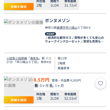
所在階
間取り
専有面積
2階
1LDK
31.72㎡
詳細を確認
ボンヌメゾン
神奈川県
綾瀬市
早川城山
５丁目8-6
POINT
♪経済的な都市ガス♪荷物が多くても安心の
ウォークインクローゼット♪賃貸も売買もお
任せください★
小田急小田原線
「
海老名
」駅 バス
築12年
27分 「早川城山５丁目」 停歩4分
2階建
軽量鉄骨
8.5
万円
管理・共益費 4,500円
敷
0ヶ月
礼
1ヶ月
お気
所在階
間取り
専有面積
1階
2LDK
52.53㎡
詳細を確認