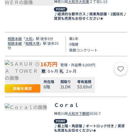
神奈川県
大和市
大和東
２丁目1-13
POINT
♪経済的な都市ガス♪南東角部屋・2面採光♪
賃貸も売買もお任せください★
相鉄本線
「
大和
」駅 徒歩3分
築1年
相鉄本線
「
相模大塚
」駅 徒歩25
9階建
分
鉄筋コンクリート
16
万円
管理・共益費 6,000円
敷
0ヶ月
礼
2ヶ月
お気
所在階
間取り
専有面積
6階
2LDK
53.69㎡
詳細を確認
Ｃｏｒａｌ
神奈川県
大和市
下鶴間
3030-7
POINT
♪最上階・角部屋♪オートロック付き♪賃貸
も売買もお任せください★