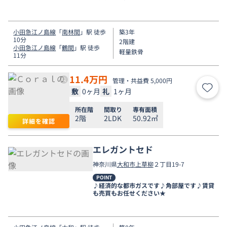
小田急江ノ島線
「
南林間
」駅 徒歩
築3年
10分
2階建
小田急江ノ島線
「
鶴間
」駅 徒歩
軽量鉄骨
11分
11.4
万円
管理・共益費 5,000円
敷
0ヶ月
礼
1ヶ月
お気
所在階
間取り
専有面積
2階
2LDK
50.92㎡
詳細を確認
エレガントセド
神奈川県
大和市
上草柳
２丁目19-7
POINT
♪経済的な都市ガスです♪角部屋です♪賃貸
も売買もお任せください★