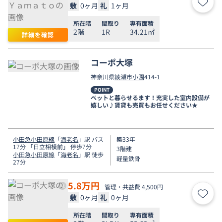
敷
0ヶ月
礼
1ヶ月
お気
所在階
間取り
専有面積
2階
1R
34.21㎡
詳細を確認
コーポ大塚
神奈川県
綾瀬市
小園
414-1
POINT
ペットと暮らせるます！充実した室内設備が
嬉しい♪賃貸も売買もお任せください★
小田急小田原線
「
海老名
」駅 バス
築33年
17分 「日立相模前」 停歩7分
3階建
小田急小田原線
「
海老名
」駅 徒歩
軽量鉄骨
27分
5.8
万円
管理・共益費 4,500円
敷
0ヶ月
礼
0ヶ月
お気
所在階
間取り
専有面積