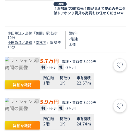
POINT
♪角部屋で2面採光♪顔が見えて安心のモニタ
付ドアホン♪賃貸も売買もお任せください★
小田急江ノ島線
「
鶴間
」駅 徒歩
築8年
10分
2階建
小田急江ノ島線
「
南林間
」駅 徒歩
木造
18分
5.7
万円
管理・共益費 3,000円
敷
0ヶ月
礼
0ヶ月
お気
所在階
間取り
専有面積
1階
1K
22.67㎡
詳細を確認
5.9
万円
管理・共益費 3,000円
敷
0ヶ月
礼
0ヶ月
お気
所在階
間取り
専有面積
2階
1K
24.74㎡
詳細を確認