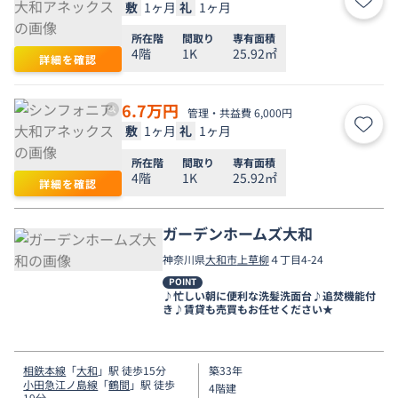
敷
1ヶ月
礼
1ヶ月
お気
所在階
間取り
専有面積
4階
1K
25.92㎡
詳細を確認
6.7
万円
管理・共益費 6,000円
敷
1ヶ月
礼
1ヶ月
お気
所在階
間取り
専有面積
4階
1K
25.92㎡
詳細を確認
ガーデンホームズ大和
神奈川県
大和市
上草柳
４丁目4-24
POINT
♪忙しい朝に便利な洗髪洗面台♪追焚機能付
き♪賃貸も売買もお任せください★
相鉄本線
「
大和
」駅 徒歩15分
築33年
小田急江ノ島線
「
鶴間
」駅 徒歩
4階建
19分