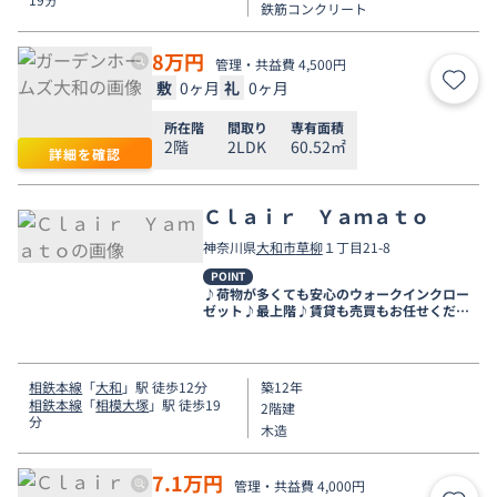
鉄筋コンクリート
8
万円
管理・共益費 4,500円
敷
0ヶ月
礼
0ヶ月
お気
所在階
間取り
専有面積
2階
2LDK
60.52㎡
詳細を確認
Ｃｌａｉｒ Ｙａｍａｔｏ
神奈川県
大和市
草柳
１丁目21-8
POINT
♪荷物が多くても安心のウォークインクロー
ゼット♪最上階♪賃貸も売買もお任せくださ
い★
相鉄本線
「
大和
」駅 徒歩12分
築12年
相鉄本線
「
相模大塚
」駅 徒歩19
2階建
分
木造
7.1
万円
管理・共益費 4,000円