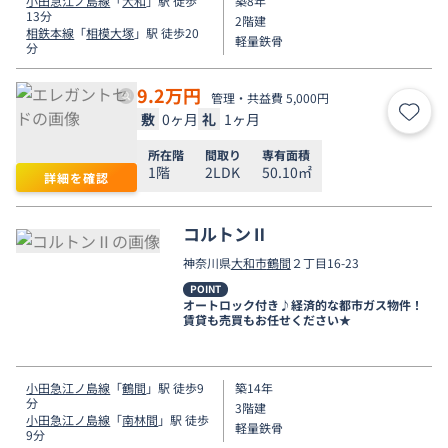
小田急江ノ島線
「
大和
」駅 徒歩
築8年
13分
2階建
相鉄本線
「
相模大塚
」駅 徒歩20
軽量鉄骨
分
9.2
万円
管理・共益費 5,000円
敷
0ヶ月
礼
1ヶ月
お気
所在階
間取り
専有面積
1階
2LDK
50.10㎡
詳細を確認
コルトンⅡ
神奈川県
大和市
鶴間
２丁目16-23
POINT
オートロック付き♪経済的な都市ガス物件！
賃貸も売買もお任せください★
小田急江ノ島線
「
鶴間
」駅 徒歩9
築14年
分
3階建
小田急江ノ島線
「
南林間
」駅 徒歩
軽量鉄骨
9分