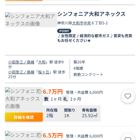
シンフォニア大和アネックス
神奈川県
大和市
中央
６丁目5-2
POINT
♪女性限定♪経済的な都市ガス♪賃貸も売買
もお任せください★
小田急江ノ島線
「
大和
」駅 徒歩9
築26年
分
4階建
小田急江ノ島線
「
桜ヶ丘
」駅 徒歩
鉄筋コンクリート
25分
6.7
万円
管理・共益費 6,000円
敷
1ヶ月
礼
1ヶ月
お気
所在階
間取り
専有面積
2階
1K
25.92㎡
詳細を確認
6.5
万円
管理・共益費 6,000円