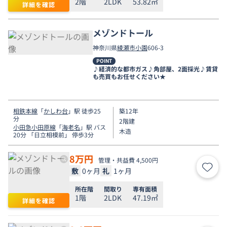
2階
2LDK
53.82㎡
詳細を確認
メゾンドトール
神奈川県
綾瀬市
小園
606-3
POINT
♪経済的な都市ガス♪角部屋、2面採光♪賃貸
も売買もお任せください★
相鉄本線
「
かしわ台
」駅 徒歩25
築12年
分
2階建
小田急小田原線
「
海老名
」駅 バス
木造
20分 「日立相模前」 停歩3分
8
万円
管理・共益費 4,500円
敷
0ヶ月
礼
1ヶ月
お気
所在階
間取り
専有面積
1階
2LDK
47.19㎡
詳細を確認