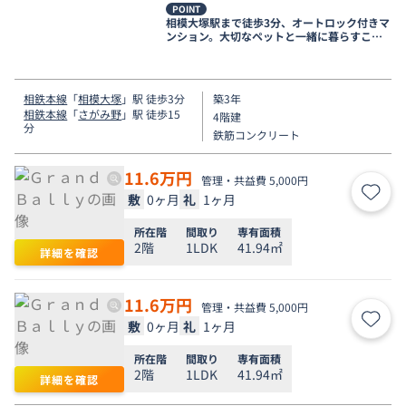
POINT
相模大塚駅まで徒歩3分、オートロック付きマ
ンション。大切なペットと一緒に暮らすこと
も可能です♪
相鉄本線
「
相模大塚
」駅 徒歩3分
築3年
相鉄本線
「
さがみ野
」駅 徒歩15
4階建
分
鉄筋コンクリート
11.6
万円
管理・共益費 5,000円
敷
0ヶ月
礼
1ヶ月
お気
所在階
間取り
専有面積
2階
1LDK
41.94㎡
詳細を確認
11.6
万円
管理・共益費 5,000円
敷
0ヶ月
礼
1ヶ月
お気
所在階
間取り
専有面積
2階
1LDK
41.94㎡
詳細を確認