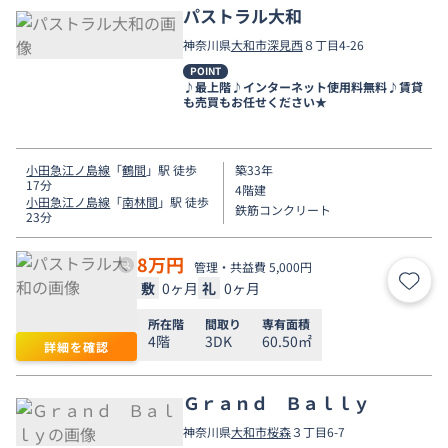
パストラル大和
神奈川県
大和市
深見西
８丁目4-26
POINT
♪最上階♪インターネット使用料無料♪賃貸
も売買もお任せください★
小田急江ノ島線
「
鶴間
」駅 徒歩
築33年
17分
4階建
小田急江ノ島線
「
南林間
」駅 徒歩
鉄筋コンクリート
23分
8
万円
管理・共益費 5,000円
敷
0ヶ月
礼
0ヶ月
お気
所在階
間取り
専有面積
4階
3DK
60.50㎡
詳細を確認
Ｇｒａｎｄ Ｂａｌｌｙ
神奈川県
大和市
桜森
３丁目6-7