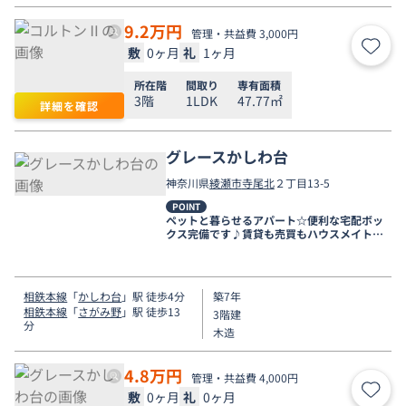
9.2
万円
管理・共益費 3,000円
敷
0ヶ月
礼
1ヶ月
お気
所在階
間取り
専有面積
3階
1LDK
47.77㎡
詳細を確認
グレースかしわ台
神奈川県
綾瀬市
寺尾北
２丁目13-5
POINT
ペットと暮らせるアパート☆便利な宅配ボッ
クス完備です♪賃貸も売買もハウスメイトに
お任せください★
相鉄本線
「
かしわ台
」駅 徒歩4分
築7年
相鉄本線
「
さがみ野
」駅 徒歩13
3階建
分
木造
4.8
万円
管理・共益費 4,000円
敷
0ヶ月
礼
0ヶ月
お気