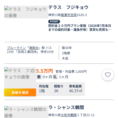
テラス フジキョウ
神奈川県
綾瀬市
吉岡
1020-3
POINT
契約金２０万円プラン実施（2026年7月末日
までの成約対象・諸条件有）賃貸も売買もお
任せください
ブルーライン
「
湘南台
」駅 バス
築30年
23分 「吉岡工業団地」 停歩10分
2階建
木造
5.5
万円
管理・共益費 1,000円
敷
0ヶ月
礼
1ヶ月
お気
所在階
間取り
専有面積
1階
3K
46.37㎡
詳細を確認
ラ・シャンス鶴間
神奈川県
大和市
鶴間
１丁目22-12