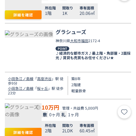
所在階
間取り
専有面積
1階
1K
20.06㎡
詳細を確認
グラシューズ
神奈川県
大和市
福田
2172-4
POINT
♪経済的な都市ガス♪最上階・角部屋・2面採
光♪賃貸も売買もお任せください★
小田急江ノ島線
「
高座渋谷
」駅 徒
築8年
歩9分
2階建
小田急江ノ島線
「
桜ヶ丘
」駅 徒歩
軽量鉄骨
23分
10
万円
管理・共益費 5,000円
敷
0ヶ月
礼
1ヶ月
お気
所在階
間取り
専有面積
2階
2LDK
60.45㎡
詳細を確認