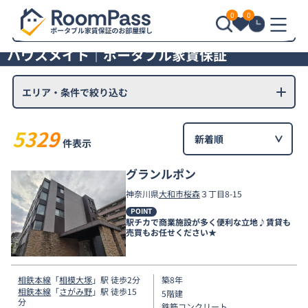
0
0
エリア・条件で絞り込む
ハウスメイト｜ポータブル家賃保証
エリア・条件で絞り込む
5329
件表示
グランルポン
神奈川県
大和市
桜森
３丁目8-15
POINT
駅チカで商業施設が多く便利な立地♪賃貸も
売買もお任せください★
相鉄本線
「
相模大塚
」駅 徒歩2分
築8年
相鉄本線
「
さがみ野
」駅 徒歩15
5階建
分
鉄筋コンクリート