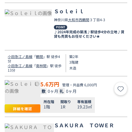
Ｓｏｌｅｉｌ
神奈川県
大和市
西鶴間
３丁目4-3
POINT
♪2024年完成の築浅♪駅徒歩4分の立地♪賃
貸も売買もお任せください★
小田急江ノ島線
「
鶴間
」駅 徒歩4
築2年
分
3階建
小田急江ノ島線
「
南林間
」駅 徒歩
木造
13分
5.6
万円
管理・共益費 6,000円
敷
0ヶ月
礼
0ヶ月
お気
所在階
間取り
専有面積
1階
1R
19.23㎡
詳細を確認
ＳＡＫＵＲＡ ＴＯＷＥＲ