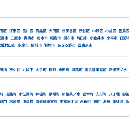
田区
江東区
品川区
目黒区
大田区
世田谷区
渋谷区
中野区
杉並区
豊島
蔵野市
三鷹市
青梅市
府中市
昭島市
調布市
町田市
小金井市
小平市
日野
武蔵村山市
多摩市
稲城市
羽村市
あきる野市
西東京市
田橋
市ケ谷
九段下
大手町
麹町
永田町
淡路町
国会議事堂前
新御茶ノ水
町
淡路町
小伝馬町
神保町
茅場町
新御茶ノ水
岩本町
人形町
八丁堀
御
蔵門
水道橋
浅草橋
国会議事堂前
本郷三丁目
永田町
麹町
湯島
御徒町