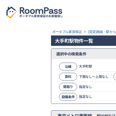
ポータブル家賃保証
>
(賃貸)路線・駅か
大手町駅物件一覧
選択中の検索条件
大手町駅
沿線
賃料
下限なし～上限なし
間取り
指定なし
指定なし
設備条件
東京メトロ東西線
駅で絞り込