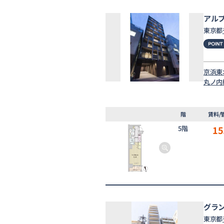
アル
東京都
京浜東
丸ノ内
階
賃料/
5階
15
グラ
東京都