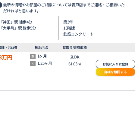
最新の情報やお部屋のご相談については青戸店までご連絡・ご相談いた
だければと思います。
「
神田
」駅 徒歩4分
築3年
「
大手町
」駅 徒歩5分
13階建
鉄筋コンクリート
管理・共益費
敷金/礼金
間取り/専有面積
3
万円
1ヶ月
敷
2LDK
1.25ヶ月
61.03㎡
礼
お気に入りに登録
-
詳細を確認する