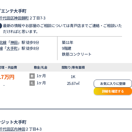
プエンテ大手町
千代田区
神田錦町
２丁目7-3
最新の情報やお部屋のご相談については青戸店までご連絡・ご相談いた
だければと思います。
北線
「
神田
」駅 徒歩9分
築11年
線
「
大手町
」駅 徒歩8分
9階建
鉄筋コンクリート
管理・共益費
敷金/礼金
間取り/専有面積
.7
万円
1ヶ月
敷
1K
1ヶ月
25.67㎡
礼
お気に入りに登録
-
詳細を確認する
ンジット大手町
千代田区
内神田
２丁目4-3