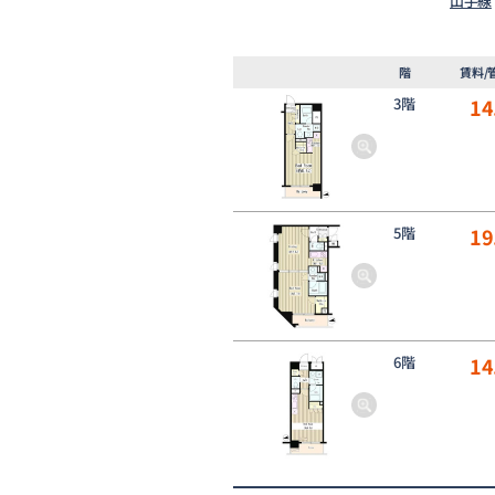
山手線
階
賃料/
3階
14
5階
19
6階
14