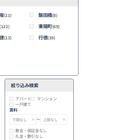
坂
飯田橋
(11)
(8)
東陽町
(122)
(69)
徳
行徳
(13)
(39)
絞り込み検索
アパート
マンション
一戸建て
賃料
～
敷金・保証金なし
礼金・敷引なし