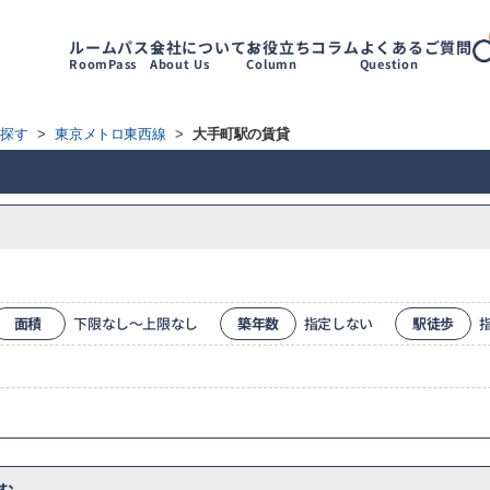
ルームパス
会社について
お役立ちコラム
よくあるご質問
RoomPass
About Us
Column
Question
ら探す
>
東京メトロ東西線
>
大手町駅の賃貸
面積
下限なし～上限なし
築年数
指定しない
駅徒歩
む