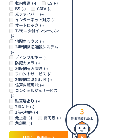
収納豊富
CS
(-)
(-)
BS
CATV
(-)
(-)
光ファイバー
(-)
インターネット対応
(-)
オートロック
(-)
TVモニタ付インターホン
(-)
宅配ボックス
(-)
24時間緊急通報システム
(-)
ディンプルキー
(-)
防犯カメラ
(-)
24時間有人管理
(-)
フロントサービス
(-)
24時間ゴミ出し可
(-)
住戸内覧可能
(-)
コンシェルジュサービス
(-)
駐車場あり
(-)
2階以上
(-)
3
1階の物件
(-)
最上階
南向き
(-)
(-)
角部屋
(-)
結果を一覧表示する