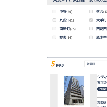
中野
落合
(49)
(1
九段下
大手町
(1)
南砂町
西葛西
(75)
妙典
原木中
(14)
5
件表示
シテ
東京都
東西線