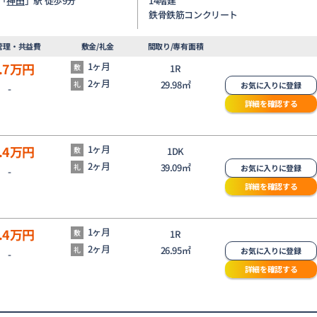
「
神田
」駅 徒歩9分
14階建
鉄骨鉄筋コンクリート
管理・共益費
敷金/礼金
間取り/専有面積
.7
万円
1ヶ月
敷
1R
2ヶ月
29.98㎡
礼
お気に入りに登録
-
詳細を確認する
.4
万円
1ヶ月
敷
1DK
2ヶ月
39.09㎡
礼
お気に入りに登録
-
詳細を確認する
.4
万円
1ヶ月
敷
1R
2ヶ月
26.95㎡
礼
お気に入りに登録
-
詳細を確認する