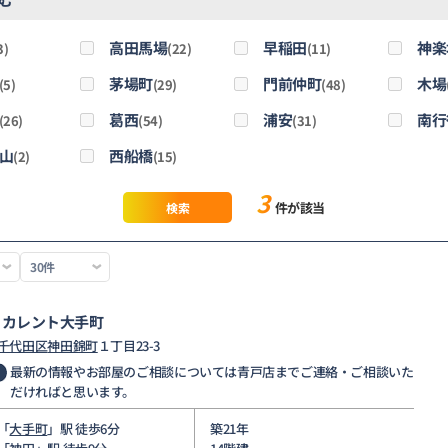
高田馬場
早稲田
神楽
3)
(22)
(11)
茅場町
門前仲町
木場
(5)
(29)
(48)
葛西
浦安
南行
(26)
(54)
(31)
山
西船橋
(2)
(15)
3
件が該当
検索
ィカレント大手町
千代田区
神田錦町
１丁目23-3
最新の情報やお部屋のご相談については青戸店までご連絡・ご相談いた
だければと思います。
「
大手町
」駅 徒歩6分
築21年