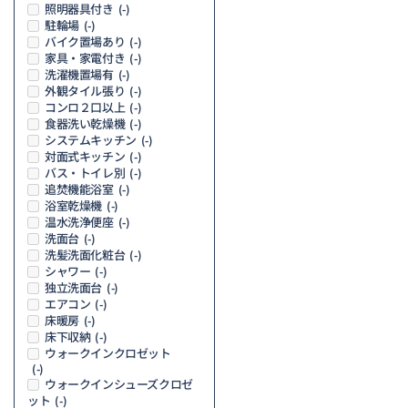
照明器具付き
(-)
駐輪場
(-)
バイク置場あり
(-)
家具・家電付き
(-)
洗濯機置場有
(-)
外観タイル張り
(-)
コンロ２口以上
(-)
食器洗い乾燥機
(-)
システムキッチン
(-)
対面式キッチン
(-)
バス・トイレ別
(-)
追焚機能浴室
(-)
浴室乾燥機
(-)
温水洗浄便座
(-)
洗面台
(-)
洗髪洗面化粧台
(-)
シャワー
(-)
独立洗面台
(-)
エアコン
(-)
床暖房
(-)
床下収納
(-)
ウォークインクロゼット
(-)
ウォークインシューズクロゼ
ット
(-)