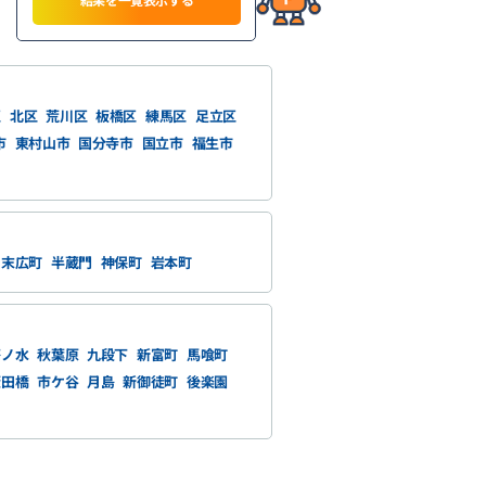
区
北区
荒川区
板橋区
練馬区
足立区
市
東村山市
国分寺市
国立市
福生市
末広町
半蔵門
神保町
岩本町
茶ノ水
秋葉原
九段下
新富町
馬喰町
飯田橋
市ケ谷
月島
新御徒町
後楽園