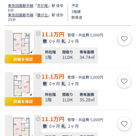
東急田園都市線
「
市が尾
」駅 徒歩
予定
6分
3階建
東急田園都市線
「
藤が丘
」駅 徒歩
鉄骨造
25分
11.1
万円
管理・共益費 5,000円
敷
0ヶ月
礼
2ヶ月
お気
所在階
間取り
専有面積
1階
1LDK
34.74㎡
詳細を確認
11.1
万円
管理・共益費 5,000円
敷
0ヶ月
礼
2ヶ月
お気
所在階
間取り
専有面積
1階
1LDK
35.28㎡
詳細を確認
11.1
万円
管理・共益費 5,000円
敷
0ヶ月
礼
2ヶ月
お気