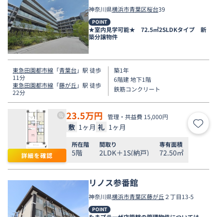
神奈川県
横浜市青葉区
桜台
39
POINT
★室内見学可能★ 72.5㎡2SLDKタイプ 新
築分譲物件
東急田園都市線
「
青葉台
」駅 徒歩
築1年
11分
6階建 地下1階
東急田園都市線
「
藤が丘
」駅 徒歩
鉄筋コンクリート
22分
23.5
万円
管理・共益費 15,000円
敷
1ヶ月
礼
1ヶ月
お気
所在階
間取り
専有面積
5階
2LDK＋1S(納戸)
72.50㎡
詳細を確認
リノス参番館
神奈川県
横浜市青葉区
藤が丘
２丁目13-5
POINT
たまプラーザ店管轄の管理物件については、