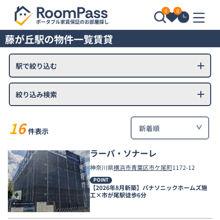
0
0
藤が丘駅の物件一覧賃貸
駅で絞り込む
絞り込み検索
16
件表示
ラーパ・ソナーレ
神奈川県
横浜市青葉区
市ケ尾町
1172-12
POINT
【2026年8月新築】パナソニックホームズ施
工×市が尾駅徒歩6分