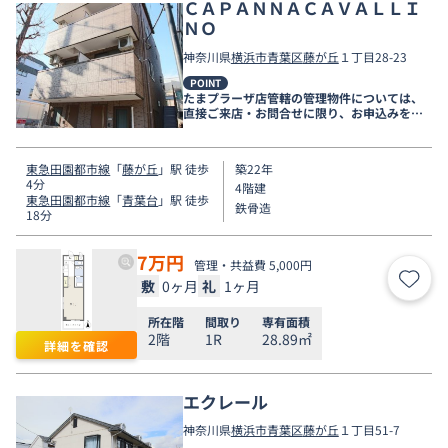
ＣＡＰＡＮＮＡＣＡＶＡＬＬＩ
ＮＯ
神奈川県
横浜市青葉区
藤が丘
１丁目28-23
POINT
たまプラーザ店管轄の管理物件については、
直接ご来店・お問合せに限り、お申込みを受
け付けております！
東急田園都市線
「
藤が丘
」駅 徒歩
築22年
4分
4階建
東急田園都市線
「
青葉台
」駅 徒歩
鉄骨造
18分
7
万円
管理・共益費 5,000円
敷
0ヶ月
礼
1ヶ月
お気
所在階
間取り
専有面積
2階
1R
28.89㎡
詳細を確認
エクレール
神奈川県
横浜市青葉区
藤が丘
１丁目51-7