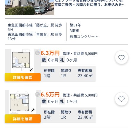
直接ご来店・お問合せに限り、お申込みを受
け付けております！
東急田園都市線
「
藤が丘
」駅 徒歩
築51年
5分
3階建
東急田園都市線
「
青葉台
」駅 徒歩
鉄筋コンクリート
13分
6.3
万円
管理・共益費 5,000円
敷
0ヶ月
礼
0ヶ月
お気
所在階
間取り
専有面積
1階
1R
23.40㎡
詳細を確認
6.5
万円
管理・共益費 5,000円
敷
0ヶ月
礼
1ヶ月
お気
所在階
間取り
専有面積
2階
1R
23.40㎡
詳細を確認