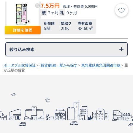
7.5
万円
管理・共益費 5,000円
敷
2ヶ月
礼
0ヶ月
お気
所在階
間取り
専有面積
5階
2DK
48.60㎡
詳細を確認
絞り込み検索
ポータブル家賃保証
>
(賃貸)路線・駅から探す
>
東急電鉄東急田園都市線
>
藤
が丘駅の賃貸