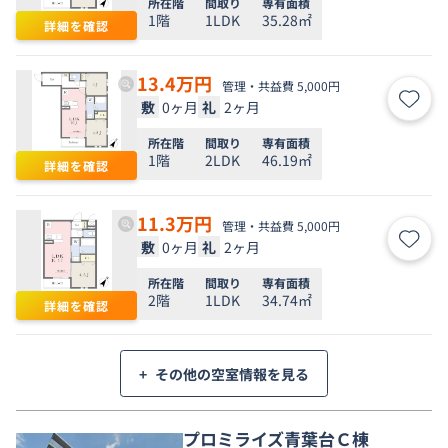
所在階
間取り
専有面積
1階
1LDK
35.28㎡
詳細を確認
13.4
万円
管理・共益費 5,000円
敷
0ヶ月
礼
2ヶ月
お気
所在階
間取り
専有面積
1階
2LDK
46.19㎡
詳細を確認
11.3
万円
管理・共益費 5,000円
敷
0ヶ月
礼
2ヶ月
お気
所在階
間取り
専有面積
2階
1LDK
34.74㎡
詳細を確認
+
その他の空室情報を見る
プロミライズ青葉台Ｃ棟