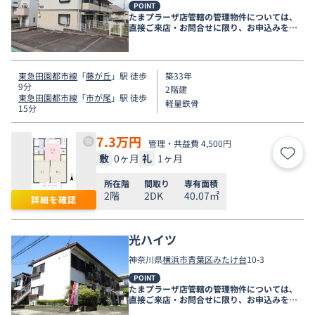
POINT
たまプラーザ店管轄の管理物件については、
直接ご来店・お問合せに限り、お申込みを受
け付けております！
東急田園都市線
「
藤が丘
」駅 徒歩
築33年
9分
2階建
東急田園都市線
「
市が尾
」駅 徒歩
軽量鉄骨
15分
7.3
万円
管理・共益費 4,500円
敷
0ヶ月
礼
1ヶ月
お気
所在階
間取り
専有面積
2階
2DK
40.07㎡
詳細を確認
光ハイツ
神奈川県
横浜市青葉区
みたけ台
10-3
POINT
たまプラーザ店管轄の管理物件については、
直接ご来店・お問合せに限り、お申込みを受
け付けております！