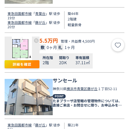
東急田園都市線
「
青葉台
」駅 徒歩
築44年
19分
2階建
東急田園都市線
「
藤が丘
」駅 徒歩
軽量鉄骨
20分
5.5
万円
管理・共益費 4,500円
敷
0ヶ月
礼
1ヶ月
お気
所在階
間取り
専有面積
2階
2DK
37.11㎡
詳細を確認
サンセール
神奈川県
横浜市青葉区
藤が丘
１丁目52-11
POINT
たまプラーザ店管轄の管理物件については、
直接ご来店・お問合せに限り、お申込みを受
け付けております！
東急田園都市線
「
藤が丘
」駅 徒歩
築21年