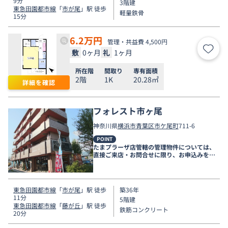
9分
3階建
東急田園都市線
「
市が尾
」駅 徒歩
軽量鉄骨
15分
6.2
万円
管理・共益費 4,500円
敷
0ヶ月
礼
1ヶ月
お気
所在階
間取り
専有面積
2階
1K
20.28㎡
詳細を確認
フォレスト市ヶ尾
神奈川県
横浜市青葉区
市ケ尾町
711-6
POINT
たまプラーザ店管轄の管理物件については、
直接ご来店・お問合せに限り、お申込みを受
け付けております！
東急田園都市線
「
市が尾
」駅 徒歩
築36年
11分
5階建
東急田園都市線
「
藤が丘
」駅 徒歩
鉄筋コンクリート
20分