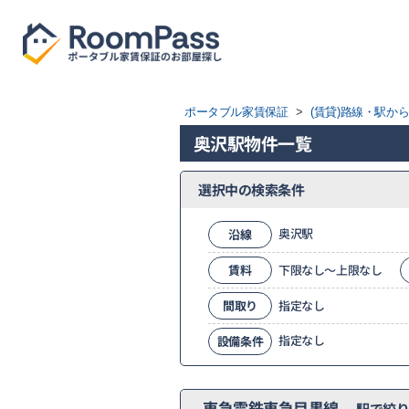
ポータブル家賃保証
>
(賃貸)路線・駅か
奥沢駅物件一覧
選択中の検索条件
奥沢駅
沿線
賃料
下限なし～上限なし
間取り
指定なし
指定なし
設備条件
東急電鉄東急目黒線
駅で絞り