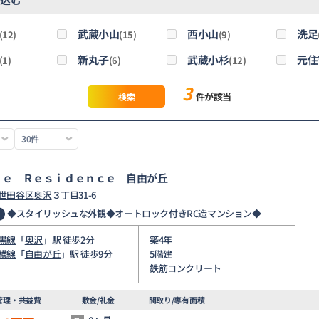
武蔵小山
西小山
洗足
(12)
(15)
(9)
新丸子
武蔵小杉
元住
(1)
(6)
(12)
3
件が該当
検索
ｖｅ Ｒｅｓｉｄｅｎｃｅ 自由が丘
世田谷区
奥沢
３丁目31-6
◆スタイリッシュな外観◆オートロック付きRC造マンション◆
黒線
「
奥沢
」駅 徒歩2分
築4年
横線
「
自由が丘
」駅 徒歩9分
5階建
鉄筋コンクリート
管理・共益費
敷金/礼金
間取り/専有面積