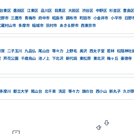
台東区
墨田区
江東区
品川区
目黒区
大田区
渋谷区
中野区
杉並区
豊島
蔵野市
三鷹市
青梅市
府中市
昭島市
調布市
町田市
小金井市
小平市
日野
武蔵村山市
多摩市
稲城市
羽村市
あきる野市
西東京市
用賀
二子玉川
九品仏
尾山台
等々力
上野毛
奥沢
西太子堂
若林
松陰神社
沢
芦花公園
千歳烏山
池ノ上
下北沢
新代田
東松原
東北沢
梅ヶ丘
豪徳寺
多摩川
都立大学
尾山台
北千束
洗足
等々力
旗の台
西小山
新丸子
久が