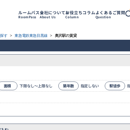
ルームパス
会社について
お役立ちコラム
よくあるご質問
RoomPass
About Us
Column
Question
ら探す
>
東急電鉄東急目黒線
>
奥沢駅の賃貸
面積
下限なし～上限なし
築年数
指定しない
駅徒歩
込む