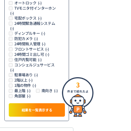
オートロック
(-)
TVモニタ付インターホン
(-)
宅配ボックス
(-)
24時間緊急通報システム
(-)
ディンプルキー
(-)
防犯カメラ
(-)
24時間有人管理
(-)
フロントサービス
(-)
24時間ゴミ出し可
(-)
住戸内覧可能
(-)
コンシェルジュサービス
(-)
駐車場あり
(-)
2階以上
(-)
3
1階の物件
(-)
最上階
南向き
(-)
(-)
角部屋
(-)
結果を一覧表示する