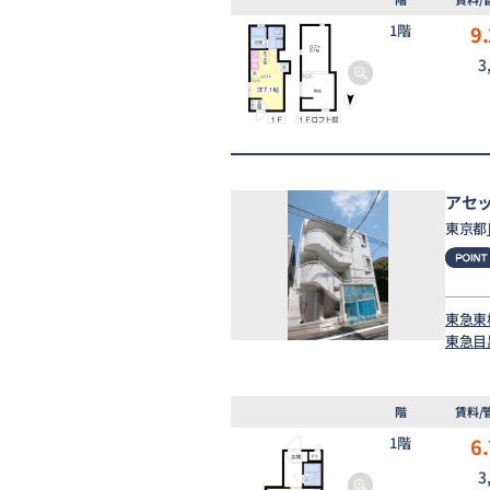
1階
9.
3
アセ
東京都
東急東
東急目
階
賃料/
1階
6.
3