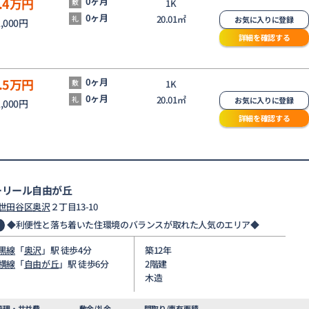
.4
万円
0ヶ月
敷
1K
0ヶ月
20.01㎡
礼
お気に入りに登録
2,000円
詳細を確認する
.5
万円
0ヶ月
敷
1K
0ヶ月
20.01㎡
礼
お気に入りに登録
2,000円
詳細を確認する
ーリール自由が丘
世田谷区
奥沢
２丁目13-10
◆利便性と落ち着いた住環境のバランスが取れた人気のエリア◆
黒線
「
奥沢
」駅 徒歩4分
築12年
横線
「
自由が丘
」駅 徒歩6分
2階建
木造
管理・共益費
敷金/礼金
間取り/専有面積