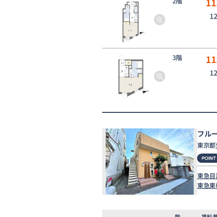
2階
11
1
3階
11
1
フル
東京都
東急目
東急東
階
賃料/