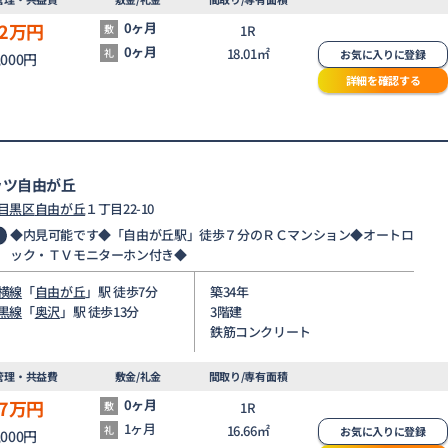
2
万円
0ヶ月
敷
1R
0ヶ月
18.01㎡
礼
お気に入りに登録
,000円
詳細を確認する
ッツ自由が丘
目黒区
自由が丘
１丁目22-10
◆内見可能です◆「自由が丘駅」徒歩７分のＲＣマンション◆オートロ
ック・ＴＶモニターホン付き◆
横線
「
自由が丘
」駅 徒歩7分
築34年
黒線
「
奥沢
」駅 徒歩13分
3階建
鉄筋コンクリート
管理・共益費
敷金/礼金
間取り/専有面積
7
万円
0ヶ月
敷
1R
1ヶ月
16.66㎡
礼
お気に入りに登録
,000円