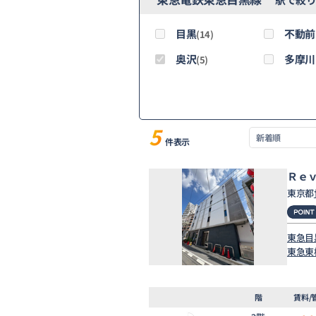
目黒
不動前
(14)
奥沢
多摩川
(5)
5
件表示
Ｒｅ
東京都
東急目
東急東
階
賃料/