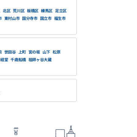
区
北区
荒川区
板橋区
練馬区
足立区
市
東村山市
国分寺市
国立市
福生市
前
世田谷
上町
宮の坂
山下
松原
経堂
千歳船橋
祖師ヶ谷大蔵
原