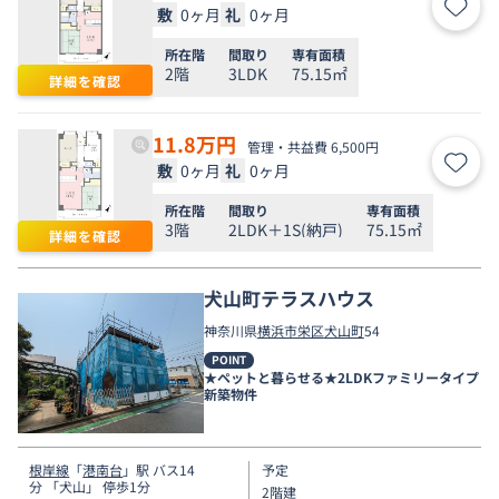
敷
0ヶ月
礼
0ヶ月
お気
所在階
間取り
専有面積
2階
3LDK
75.15㎡
詳細を確認
11.8
万円
管理・共益費 6,500円
敷
0ヶ月
礼
0ヶ月
お気
所在階
間取り
専有面積
3階
2LDK＋1S(納戸)
75.15㎡
詳細を確認
犬山町テラスハウス
神奈川県
横浜市栄区
犬山町
54
POINT
★ペットと暮らせる★2LDKファミリータイプ
新築物件
根岸線
「
港南台
」駅 バス14
予定
分 「犬山」 停歩1分
2階建