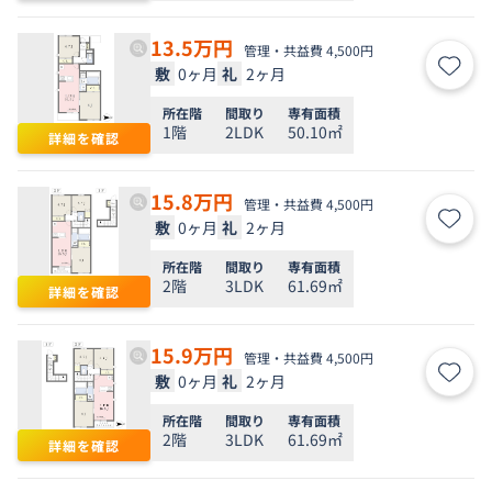
13.5
万円
管理・共益費 4,500円
敷
0ヶ月
礼
2ヶ月
お気
所在階
間取り
専有面積
1階
2LDK
50.10㎡
詳細を確認
15.8
万円
管理・共益費 4,500円
敷
0ヶ月
礼
2ヶ月
お気
所在階
間取り
専有面積
2階
3LDK
61.69㎡
詳細を確認
15.9
万円
管理・共益費 4,500円
敷
0ヶ月
礼
2ヶ月
お気
所在階
間取り
専有面積
2階
3LDK
61.69㎡
詳細を確認