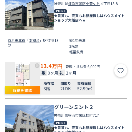
神奈川県
横浜市栄区
小菅ケ谷
４丁目18-8
POINT
★賃貸も、売買もお部屋探しはハウスメイト
ショップ大船店へ★
京浜東北線
「
本郷台
」駅 徒歩13
築1年未満
分
3階建
軽量鉄骨
13.4
万円
管理・共益費 6,000円
敷
0ヶ月
礼
2ヶ月
お気
所在階
間取り
専有面積
3階
2LDK
52.99㎡
詳細を確認
グリーンミント２
神奈川県
横浜市栄区
桂町
717
POINT
★賃貸も、売買もお部屋探しはハウスメイト
ショップ大船店へ★