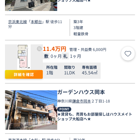
京浜東北線
「
本郷台
」駅 徒歩11
築3年
分
3階建
軽量鉄骨
11.4
万円
管理・共益費 6,000円
敷
0ヶ月
礼
1ヶ月
お気
所在階
間取り
専有面積
1階
1LDK
45.54㎡
詳細を確認
ガーデンハウス岡本
神奈川県
鎌倉市
岡本
２丁目1-18
POINT
★賃貸も、売買もお部屋探しはハウスメイト
ショップ大船店へ★
東海道本線
「
大船
」駅 徒歩4分
築30年