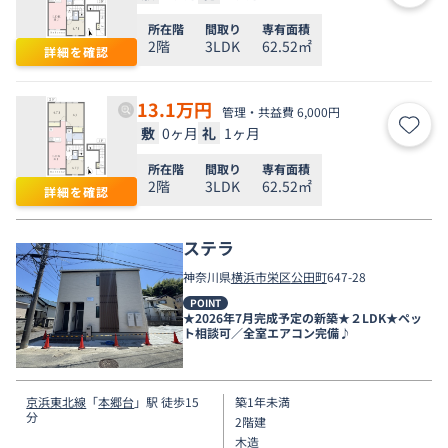
所在階
間取り
専有面積
2階
3LDK
62.52㎡
詳細を確認
13.1
万円
管理・共益費 6,000円
敷
0ヶ月
礼
1ヶ月
お気
所在階
間取り
専有面積
2階
3LDK
62.52㎡
詳細を確認
ステラ
神奈川県
横浜市栄区
公田町
647-28
POINT
★2026年7月完成予定の新築★２LDK★ペッ
ト相談可／全室エアコン完備♪
京浜東北線
「
本郷台
」駅 徒歩15
築1年未満
分
2階建
木造