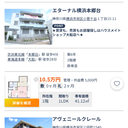
エターナル横浜本郷台
神奈川県
横浜市栄区
小菅ケ谷
１丁目15-11
POINT
★賃貸も、売買もお部屋探しはハウスメイト
ショップ大船店へ★
京浜東北線
「
本郷台
」駅 徒歩4分
築6年
東海道本線
「
大船
」駅 徒歩28分
3階建
鉄骨造
10.5
万円
管理・共益費 5,000円
敷
0ヶ月
礼
2ヶ月
お気
所在階
間取り
専有面積
1階
1LDK
41.12㎡
詳細を確認
アヴェニールクレール
神奈川県
横浜市栄区
公田町
1540