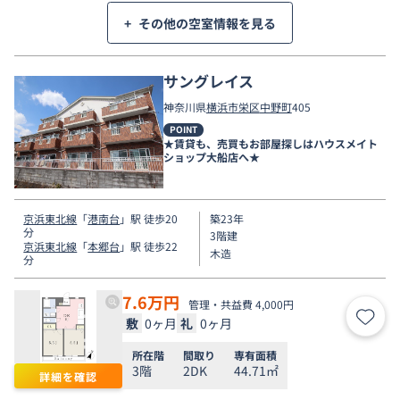
+
その他の空室情報を見る
サングレイス
神奈川県
横浜市栄区
中野町
405
POINT
★賃貸も、売買もお部屋探しはハウスメイト
ショップ大船店へ★
京浜東北線
「
港南台
」駅 徒歩20
築23年
分
3階建
京浜東北線
「
本郷台
」駅 徒歩22
木造
分
7.6
万円
管理・共益費 4,000円
敷
0ヶ月
礼
0ヶ月
お気
所在階
間取り
専有面積
3階
2DK
44.71㎡
詳細を確認