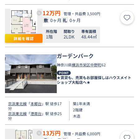
12
万円
管理・共益費 3,500円
敷
0ヶ月
礼
0ヶ月
お気
所在階
間取り
専有面積
1階
2LDK
48.44㎡
詳細を確認
ガーデンパーク
神奈川県
横浜市栄区
中野町
62
POINT
★賃貸も、売買もお部屋探しはハウスメイト
ショップ大船店へ★
京浜東北線
「
本郷台
」駅 徒歩17
築1年未満
分
2階建
京浜東北線
「
港南台
」駅 徒歩25
木造
分
13
万円
管理・共益費 6,000円