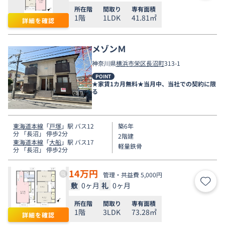
所在階
間取り
専有面積
1階
1LDK
41.81㎡
詳細を確認
メゾンＭ
神奈川県
横浜市栄区
長沼町
313-1
POINT
★家賃1カ月無料★当月中、当社での契約に限
る
東海道本線
「
戸塚
」駅 バス12
築6年
分 「長沼」 停歩2分
2階建
東海道本線
「
大船
」駅 バス17
軽量鉄骨
分 「長沼」 停歩2分
14
万円
管理・共益費 5,000円
敷
0ヶ月
礼
0ヶ月
お気
所在階
間取り
専有面積
1階
3LDK
73.28㎡
詳細を確認