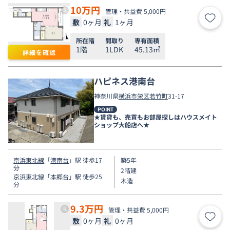
10
万円
管理・共益費 5,000円
敷
0ヶ月
礼
1ヶ月
お気
所在階
間取り
専有面積
1階
1LDK
45.13㎡
詳細を確認
ハピネス港南台
神奈川県
横浜市栄区
若竹町
31-17
POINT
★賃貸も、売買もお部屋探しはハウスメイト
ショップ大船店へ★
京浜東北線
「
港南台
」駅 徒歩17
築5年
分
2階建
京浜東北線
「
本郷台
」駅 徒歩25
木造
分
9.3
万円
管理・共益費 5,000円
敷
0ヶ月
礼
0ヶ月
お気