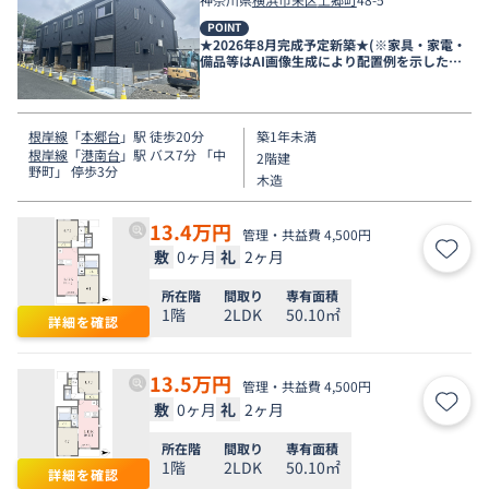
POINT
★2026年8月完成予定新築★(※家具・家電・
備品等はAI画像生成により配置例を示したも
のです）
根岸線
「
本郷台
」駅 徒歩20分
築1年未満
根岸線
「
港南台
」駅 バス7分 「中
2階建
野町」 停歩3分
木造
13.4
万円
管理・共益費 4,500円
敷
0ヶ月
礼
2ヶ月
お気
所在階
間取り
専有面積
1階
2LDK
50.10㎡
詳細を確認
13.5
万円
管理・共益費 4,500円
敷
0ヶ月
礼
2ヶ月
お気
所在階
間取り
専有面積
1階
2LDK
50.10㎡
詳細を確認