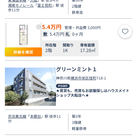
湘南モノレール
「
富士見町
」駅 徒
2階建
歩11分
鉄骨造
5.4
万円
管理・共益費 3,000円
敷
5.4万円
礼
0ヶ月
お気
所在階
間取り
専有面積
2階
1K
17.28㎡
詳細を確認
グリーンミント１
神奈川県
横浜市栄区
桂町
718-1
POINT
★賃貸も、売買もお部屋探しはハウスメイト
ショップ大船店へ★
京浜東北線
「
本郷台
」駅 徒歩11
築3年
分
3階建
軽量鉄骨