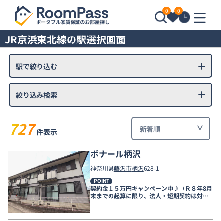
0
0
JR京浜東北線の駅選択画面
駅で絞り込む
絞り込み検索
727
件表示
ボナール柄沢
神奈川県
藤沢市
柄沢
628-1
POINT
契約金１５万円キャンペーン中♪（Ｒ８年8月
末までの起算に限り、法人・短期契約は対象
外、短期違約金有）