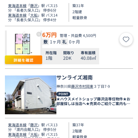
東海道本線
「
藤沢
」駅 バス15
築31年
分 「長者久保入口」 停歩6分
2階建
東海道本線
「
大船
」駅 バス14
軽量鉄骨
分 「長者久保入口」 停歩4分
6
万円
管理・共益費 4,500円
敷
1ヶ月
礼
0ヶ月
お気
所在階
間取り
専有面積
1階
2DK
40.08㎡
詳細を確認
サンライズ湘南
神奈川県
藤沢市
村岡東
３丁目7-9
POINT
★ハウスメイトショップ藤沢店専任物件★お
部屋探しは当店へ★売買のご紹介ご案内も可
能です★
東海道本線
「
藤沢
」駅 バス13
築37年
分 「渡内会館入口」 停歩5分
2階建
東海道本線
「
大船
」駅 バス15
軽量鉄骨