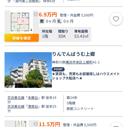
分 「渡内第三会館前」 停歩6分
6.9
万円
管理・共益費 5,500円
敷
0ヶ月
礼
0ヶ月
お気
所在階
間取り
専有面積
1階
3DK
53.43㎡
詳細を確認
りんでんばうむ上郷
神奈川県
横浜市栄区
上郷町
41-1
POINT
★賃貸も、売買もお部屋探しはハウスメイト
ショップ大船店へ★
京浜東北線
「
本郷台
」駅 徒歩19
築24年
分
5階建
京浜東北線
「
港南台
」駅 徒歩25
鉄筋コンクリート
分
11.5
万円
管理・共益費 6,500円