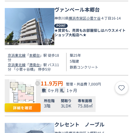
ヴァンベール本郷台
神奈川県
横浜市栄区
小菅ケ谷
４丁目16-14
POINT
★賃貸も、売買もお部屋探しはハウスメイト
ショップ大船店へ★
京浜東北線
「
本郷台
」駅 徒歩18
築25年
分
5階建
京浜東北線
「
港南台
」駅 バス11
鉄筋コンクリート
分 「小菅ヶ谷橋」 停歩5分
11.9
万円
管理・共益費 7,000円
敷
0ヶ月
礼
1ヶ月
お気
所在階
間取り
専有面積
3階
3LDK
75.88㎡
詳細を確認
クレセント ノーブル
神奈川県
横浜市栄区
上郷町
48-5