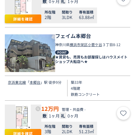
敷
0ヶ月
礼
1ヶ月
お気
所在階
間取り
専有面積
2階
3LDK
63.88㎡
詳細を確認
フェイム本郷台
神奈川県
横浜市栄区
小菅ケ谷
３丁目8-12
POINT
★賃貸も、売買もお部屋探しはハウスメイト
ショップ大船店へ★
京浜東北線
「
本郷台
」駅 徒歩9分
築33年
4階建
鉄筋コンクリート
12
万円
管理・共益費 -
敷
1ヶ月
礼
0ヶ月
お気
所在階
間取り
専有面積
3階
2LDK
51.23㎡
詳細を確認