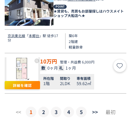
POINT
★賃貸も、売買もお部屋探しはハウスメイト
ショップ大船店へ★
京浜東北線
「
本郷台
」駅 徒歩17
築6年
分
2階建
軽量鉄骨
10
万円
管理・共益費 6,000円
敷
0ヶ月
礼
1ヶ月
お気
所在階
間取り
専有面積
1階
2LDK
59.62㎡
詳細を確認
<<
1
2
3
4
5
>>
最初