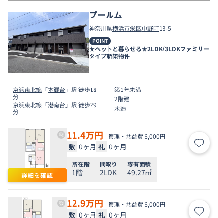
プールム
神奈川県
横浜市栄区
中野町
13-5
POINT
★ペットと暮らせる★2LDK/3LDKファミリー
タイプ新築物件
京浜東北線
「
本郷台
」駅 徒歩18
築1年未満
分
2階建
京浜東北線
「
港南台
」駅 徒歩29
木造
分
11.4
万円
管理・共益費 6,000円
敷
0ヶ月
礼
0ヶ月
お気
所在階
間取り
専有面積
1階
2LDK
49.27㎡
詳細を確認
12.9
万円
管理・共益費 6,000円
敷
0ヶ月
礼
0ヶ月
お気