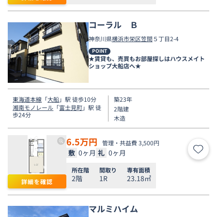
コーラル Ｂ
神奈川県
横浜市栄区
笠間
５丁目2-4
POINT
★賃貸も、売買もお部屋探しはハウスメイト
ショップ大船店へ★
東海道本線
「
大船
」駅 徒歩10分
築23年
湘南モノレール
「
富士見町
」駅 徒
2階建
歩24分
木造
6.5
万円
管理・共益費 3,500円
敷
0ヶ月
礼
0ヶ月
お気
所在階
間取り
専有面積
2階
1R
23.18㎡
詳細を確認
マルミハイム