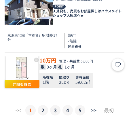
POINT
★賃貸も、売買もお部屋探しはハウスメイト
ショップ大船店へ★
京浜東北線
「
本郷台
」駅 徒歩17
築6年
分
2階建
軽量鉄骨
10
万円
管理・共益費 6,000円
敷
0ヶ月
礼
1ヶ月
お気
所在階
間取り
専有面積
1階
2LDK
59.62㎡
詳細を確認
<<
1
2
3
4
5
>>
最初