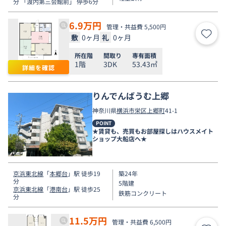
分 「渡内第三会館前」 停歩6分
6.9
万円
管理・共益費 5,500円
敷
0ヶ月
礼
0ヶ月
お気
所在階
間取り
専有面積
1階
3DK
53.43㎡
詳細を確認
りんでんばうむ上郷
神奈川県
横浜市栄区
上郷町
41-1
POINT
★賃貸も、売買もお部屋探しはハウスメイト
ショップ大船店へ★
京浜東北線
「
本郷台
」駅 徒歩19
築24年
分
5階建
京浜東北線
「
港南台
」駅 徒歩25
鉄筋コンクリート
分
11.5
万円
管理・共益費 6,500円