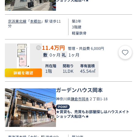
京浜東北線
「
本郷台
」駅 徒歩11
築3年
分
3階建
軽量鉄骨
11.4
万円
管理・共益費 6,000円
敷
0ヶ月
礼
1ヶ月
お気
所在階
間取り
専有面積
1階
1LDK
45.54㎡
詳細を確認
ガーデンハウス岡本
神奈川県
鎌倉市
岡本
２丁目1-18
POINT
★賃貸も、売買もお部屋探しはハウスメイト
ショップ大船店へ★
東海道本線
「
大船
」駅 徒歩4分
築30年