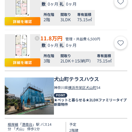
敷
0ヶ月
礼
0ヶ月
お気
所在階
間取り
専有面積
2階
3LDK
75.15㎡
詳細を確認
11.8
万円
管理・共益費 6,500円
敷
0ヶ月
礼
0ヶ月
お気
所在階
間取り
専有面積
3階
2LDK＋1S(納戸)
75.15㎡
詳細を確認
犬山町テラスハウス
神奈川県
横浜市栄区
犬山町
54
POINT
★ペットと暮らせる★2LDKファミリータイプ
新築物件
根岸線
「
港南台
」駅 バス14
予定
分 「犬山」 停歩1分
2階建