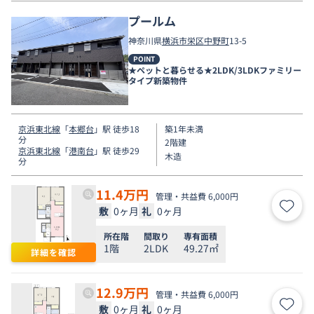
プールム
神奈川県
横浜市栄区
中野町
13-5
POINT
★ペットと暮らせる★2LDK/3LDKファミリー
タイプ新築物件
京浜東北線
「
本郷台
」駅 徒歩18
築1年未満
分
2階建
京浜東北線
「
港南台
」駅 徒歩29
木造
分
11.4
万円
管理・共益費 6,000円
敷
0ヶ月
礼
0ヶ月
お気
所在階
間取り
専有面積
1階
2LDK
49.27㎡
詳細を確認
12.9
万円
管理・共益費 6,000円
敷
0ヶ月
礼
0ヶ月
お気