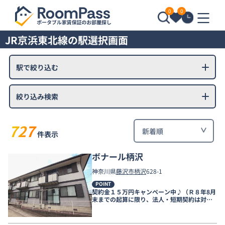
0
0
JR京浜東北線の駅選択画面
駅で絞り込む
絞り込み検索
727
件表示
ボナール柄沢
神奈川県
藤沢市
柄沢
628-1
POINT
契約金１５万円キャンペーン中♪（Ｒ８年8月
末までの起算に限り、法人・短期契約は対象
外、短期違約金有）