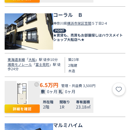
コーラル Ｂ
神奈川県
横浜市栄区
笠間
５丁目2-4
POINT
★賃貸も、売買もお部屋探しはハウスメイト
ショップ大船店へ★
東海道本線
「
大船
」駅 徒歩10分
築23年
湘南モノレール
「
富士見町
」駅 徒
2階建
歩24分
木造
6.5
万円
管理・共益費 3,500円
敷
0ヶ月
礼
0ヶ月
お気
所在階
間取り
専有面積
2階
1R
23.18㎡
詳細を確認
マルミハイム