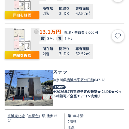
所在階
間取り
専有面積
2階
3LDK
62.52㎡
詳細を確認
13.1
万円
管理・共益費 6,000円
敷
0ヶ月
礼
1ヶ月
お気
所在階
間取り
専有面積
2階
3LDK
62.52㎡
詳細を確認
ステラ
神奈川県
横浜市栄区
公田町
647-28
POINT
★2026年7月完成予定の新築★２LDK★ペッ
ト相談可／全室エアコン完備♪
京浜東北線
「
本郷台
」駅 徒歩15
築1年未満
分
2階建
木造