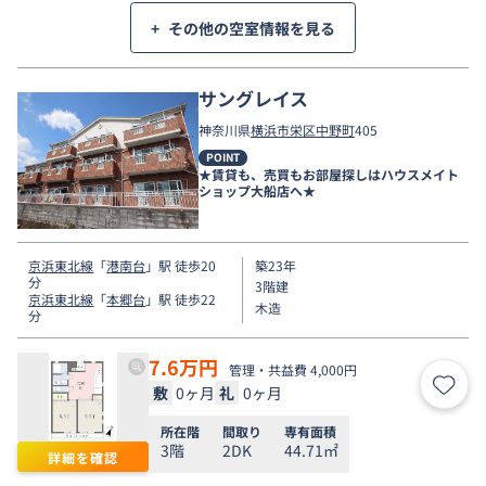
+
その他の空室情報を見る
サングレイス
神奈川県
横浜市栄区
中野町
405
POINT
★賃貸も、売買もお部屋探しはハウスメイト
ショップ大船店へ★
京浜東北線
「
港南台
」駅 徒歩20
築23年
分
3階建
京浜東北線
「
本郷台
」駅 徒歩22
木造
分
7.6
万円
管理・共益費 4,000円
敷
0ヶ月
礼
0ヶ月
お気
所在階
間取り
専有面積
3階
2DK
44.71㎡
詳細を確認