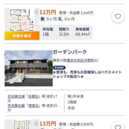
12
万円
管理・共益費 3,500円
敷
0ヶ月
礼
0ヶ月
お気
所在階
間取り
専有面積
1階
2LDK
48.44㎡
詳細を確認
ガーデンパーク
神奈川県
横浜市栄区
中野町
62
POINT
★賃貸も、売買もお部屋探しはハウスメイト
ショップ大船店へ★
京浜東北線
「
本郷台
」駅 徒歩17
築1年未満
分
2階建
京浜東北線
「
港南台
」駅 徒歩25
木造
分
13
万円
管理・共益費 6,000円