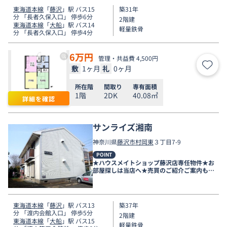
東海道本線
「
藤沢
」駅 バス15
築31年
分 「長者久保入口」 停歩6分
2階建
東海道本線
「
大船
」駅 バス14
軽量鉄骨
分 「長者久保入口」 停歩4分
6
万円
管理・共益費 4,500円
敷
1ヶ月
礼
0ヶ月
お気
所在階
間取り
専有面積
1階
2DK
40.08㎡
詳細を確認
サンライズ湘南
神奈川県
藤沢市
村岡東
３丁目7-9
POINT
★ハウスメイトショップ藤沢店専任物件★お
部屋探しは当店へ★売買のご紹介ご案内も可
能です★
東海道本線
「
藤沢
」駅 バス13
築37年
分 「渡内会館入口」 停歩5分
2階建
東海道本線
「
大船
」駅 バス15
軽量鉄骨