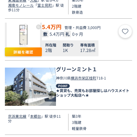
湘南モノレール
「
富士見町
」駅 徒
2階建
歩11分
鉄骨造
5.4
万円
管理・共益費 3,000円
敷
5.4万円
礼
0ヶ月
お気
所在階
間取り
専有面積
2階
1K
17.28㎡
詳細を確認
グリーンミント１
神奈川県
横浜市栄区
桂町
718-1
POINT
★賃貸も、売買もお部屋探しはハウスメイト
ショップ大船店へ★
京浜東北線
「
本郷台
」駅 徒歩11
築3年
分
3階建
軽量鉄骨