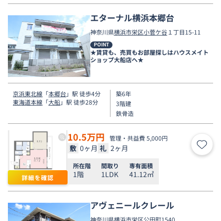
エターナル横浜本郷台
神奈川県
横浜市栄区
小菅ケ谷
１丁目15-11
POINT
★賃貸も、売買もお部屋探しはハウスメイト
ショップ大船店へ★
京浜東北線
「
本郷台
」駅 徒歩4分
築6年
東海道本線
「
大船
」駅 徒歩28分
3階建
鉄骨造
10.5
万円
管理・共益費 5,000円
敷
0ヶ月
礼
2ヶ月
お気
所在階
間取り
専有面積
1階
1LDK
41.12㎡
詳細を確認
アヴェニールクレール
神奈川県
横浜市栄区
公田町
1540