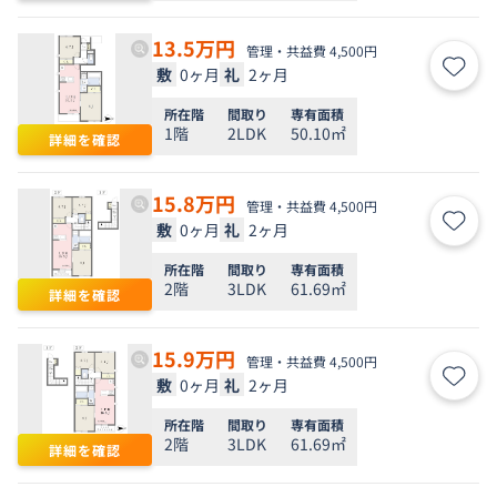
13.5
万円
管理・共益費 4,500円
敷
0ヶ月
礼
2ヶ月
お気
所在階
間取り
専有面積
1階
2LDK
50.10㎡
詳細を確認
15.8
万円
管理・共益費 4,500円
敷
0ヶ月
礼
2ヶ月
お気
所在階
間取り
専有面積
2階
3LDK
61.69㎡
詳細を確認
15.9
万円
管理・共益費 4,500円
敷
0ヶ月
礼
2ヶ月
お気
所在階
間取り
専有面積
2階
3LDK
61.69㎡
詳細を確認