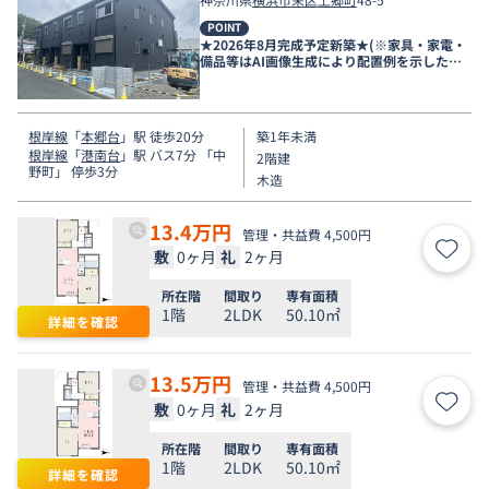
POINT
★2026年8月完成予定新築★(※家具・家電・
備品等はAI画像生成により配置例を示したも
のです）
根岸線
「
本郷台
」駅 徒歩20分
築1年未満
根岸線
「
港南台
」駅 バス7分 「中
2階建
野町」 停歩3分
木造
13.4
万円
管理・共益費 4,500円
敷
0ヶ月
礼
2ヶ月
お気
所在階
間取り
専有面積
1階
2LDK
50.10㎡
詳細を確認
13.5
万円
管理・共益費 4,500円
敷
0ヶ月
礼
2ヶ月
お気
所在階
間取り
専有面積
1階
2LDK
50.10㎡
詳細を確認