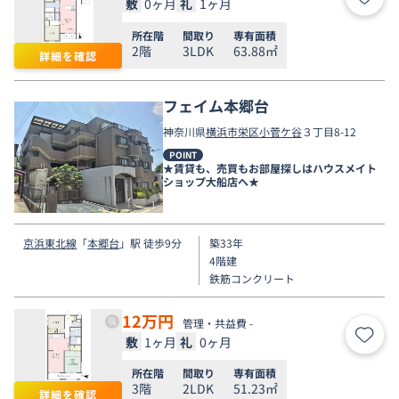
敷
0ヶ月
礼
1ヶ月
お気
所在階
間取り
専有面積
2階
3LDK
63.88㎡
詳細を確認
フェイム本郷台
神奈川県
横浜市栄区
小菅ケ谷
３丁目8-12
POINT
★賃貸も、売買もお部屋探しはハウスメイト
ショップ大船店へ★
京浜東北線
「
本郷台
」駅 徒歩9分
築33年
4階建
鉄筋コンクリート
12
万円
管理・共益費 -
敷
1ヶ月
礼
0ヶ月
お気
所在階
間取り
専有面積
3階
2LDK
51.23㎡
詳細を確認