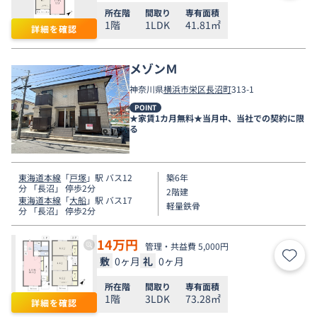
所在階
間取り
専有面積
1階
1LDK
41.81㎡
詳細を確認
メゾンＭ
神奈川県
横浜市栄区
長沼町
313-1
POINT
★家賃1カ月無料★当月中、当社での契約に限
る
東海道本線
「
戸塚
」駅 バス12
築6年
分 「長沼」 停歩2分
2階建
東海道本線
「
大船
」駅 バス17
軽量鉄骨
分 「長沼」 停歩2分
14
万円
管理・共益費 5,000円
敷
0ヶ月
礼
0ヶ月
お気
所在階
間取り
専有面積
1階
3LDK
73.28㎡
詳細を確認