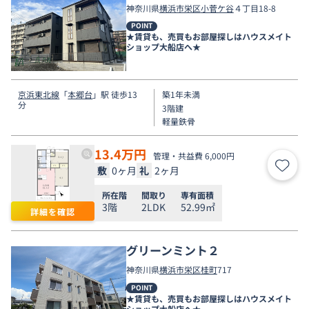
神奈川県
横浜市栄区
小菅ケ谷
４丁目18-8
POINT
★賃貸も、売買もお部屋探しはハウスメイト
ショップ大船店へ★
京浜東北線
「
本郷台
」駅 徒歩13
築1年未満
分
3階建
軽量鉄骨
13.4
万円
管理・共益費 6,000円
敷
0ヶ月
礼
2ヶ月
お気
所在階
間取り
専有面積
3階
2LDK
52.99㎡
詳細を確認
グリーンミント２
神奈川県
横浜市栄区
桂町
717
POINT
★賃貸も、売買もお部屋探しはハウスメイト
ショップ大船店へ★