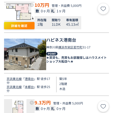
10
万円
管理・共益費 5,000円
敷
0ヶ月
礼
1ヶ月
お気
所在階
間取り
専有面積
1階
1LDK
45.13㎡
詳細を確認
ハピネス港南台
神奈川県
横浜市栄区
若竹町
31-17
POINT
★賃貸も、売買もお部屋探しはハウスメイト
ショップ大船店へ★
京浜東北線
「
港南台
」駅 徒歩17
築5年
分
2階建
京浜東北線
「
本郷台
」駅 徒歩25
木造
分
9.3
万円
管理・共益費 5,000円
敷
0ヶ月
礼
0ヶ月
お気