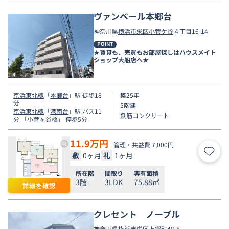
ヴァンベール本郷台
神奈川県
横浜市栄区
小菅ケ谷
４丁目16-14
POINT
★賃貸も、売買もお部屋探しはハウスメイト
ショップ大船店へ★
京浜東北線
「
本郷台
」駅 徒歩18
築25年
分
5階建
京浜東北線
「
港南台
」駅 バス11
鉄筋コンクリート
分 「小菅ヶ谷橋」 停歩5分
11.9
万円
管理・共益費 7,000円
敷
0ヶ月
礼
1ヶ月
お気
所在階
間取り
専有面積
3階
3LDK
75.88㎡
詳細を確認
クレセント ノーブル
神奈川県
横浜市栄区
上郷町
48-5