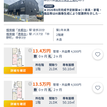
POINT
★2026年8月完成予定新築★(※家具・家電・
備品等はAI画像生成により配置例を示したも
のです）
根岸線
「
本郷台
」駅 徒歩20分
築1年未満
根岸線
「
港南台
」駅 バス7分 「中
2階建
野町」 停歩3分
木造
13.4
万円
管理・共益費 4,500円
敷
0ヶ月
礼
2ヶ月
お気
所在階
間取り
専有面積
1階
2LDK
50.10㎡
詳細を確認
13.5
万円
管理・共益費 4,500円
敷
0ヶ月
礼
2ヶ月
お気
所在階
間取り
専有面積
1階
2LDK
50.10㎡
詳細を確認