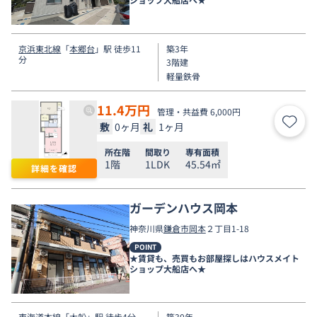
京浜東北線
「
本郷台
」駅 徒歩11
築3年
分
3階建
軽量鉄骨
11.4
万円
管理・共益費 6,000円
敷
0ヶ月
礼
1ヶ月
お気
所在階
間取り
専有面積
1階
1LDK
45.54㎡
詳細を確認
ガーデンハウス岡本
神奈川県
鎌倉市
岡本
２丁目1-18
POINT
★賃貸も、売買もお部屋探しはハウスメイト
ショップ大船店へ★
東海道本線
「
大船
」駅 徒歩4分
築30年