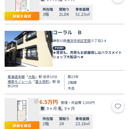
所在階
間取り
専有面積
3階
2LDK
51.23㎡
詳細を確認
コーラル Ｂ
神奈川県
横浜市栄区
笠間
５丁目2-4
POINT
★賃貸も、売買もお部屋探しはハウスメイト
ショップ大船店へ★
東海道本線
「
大船
」駅 徒歩10分
築23年
湘南モノレール
「
富士見町
」駅 徒
2階建
歩24分
木造
6.5
万円
管理・共益費 3,500円
敷
0ヶ月
礼
0ヶ月
お気
所在階
間取り
専有面積
2階
1R
23.18㎡
詳細を確認