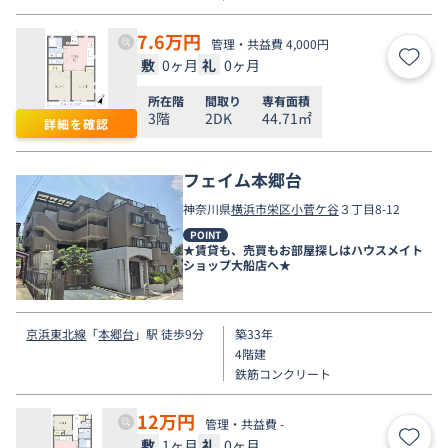
7.6
万円
管理・共益費 4,000円
敷
0ヶ月
礼
0ヶ月
お気
所在階
間取り
専有面積
3階
2DK
44.71㎡
詳細を確認
フェイム本郷台
神奈川県
横浜市栄区
小菅ケ谷
３丁目8-12
POINT
★賃貸も、売買もお部屋探しはハウスメイト
ショップ大船店へ★
京浜東北線
「
本郷台
」駅 徒歩9分
築33年
4階建
鉄筋コンクリート
12
万円
管理・共益費 -
敷
1ヶ月
礼
0ヶ月
お気