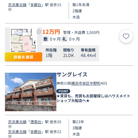
京浜東北線
「
本郷台
」駅 徒歩15
築1年未満
分
2階建
木造
12
万円
管理・共益費 3,500円
敷
0ヶ月
礼
0ヶ月
お気
所在階
間取り
専有面積
1階
2LDK
48.44㎡
詳細を確認
サングレイス
神奈川県
横浜市栄区
中野町
405
POINT
★賃貸も、売買もお部屋探しはハウスメイト
ショップ大船店へ★
京浜東北線
「
港南台
」駅 徒歩20
築23年
分
3階建
京浜東北線
「
本郷台
」駅 徒歩22
木造
分