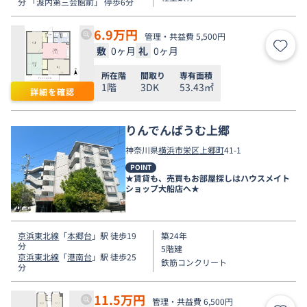
分 「渡内第三会館前」 停歩6分
6.9
万円
管理・共益費 5,500円
敷
0ヶ月
礼
0ヶ月
お気
所在階
間取り
専有面積
1階
3DK
53.43㎡
詳細を確認
りんでんばうむ上郷
神奈川県
横浜市栄区
上郷町
41-1
POINT
★賃貸も、売買もお部屋探しはハウスメイト
ショップ大船店へ★
京浜東北線
「
本郷台
」駅 徒歩19
築24年
分
5階建
京浜東北線
「
港南台
」駅 徒歩25
鉄筋コンクリート
分
11.5
万円
管理・共益費 6,500円