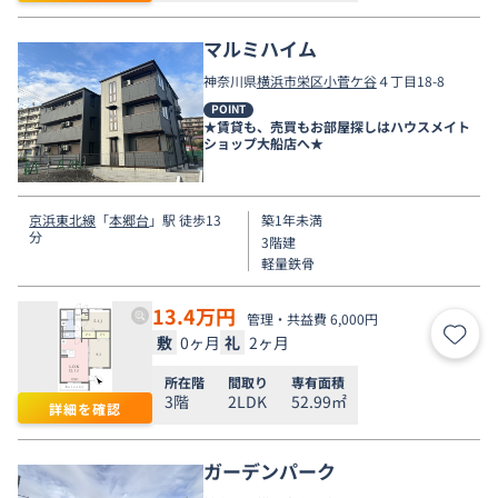
マルミハイム
神奈川県
横浜市栄区
小菅ケ谷
４丁目18-8
POINT
★賃貸も、売買もお部屋探しはハウスメイト
ショップ大船店へ★
京浜東北線
「
本郷台
」駅 徒歩13
築1年未満
分
3階建
軽量鉄骨
13.4
万円
管理・共益費 6,000円
敷
0ヶ月
礼
2ヶ月
お気
所在階
間取り
専有面積
3階
2LDK
52.99㎡
詳細を確認
ガーデンパーク