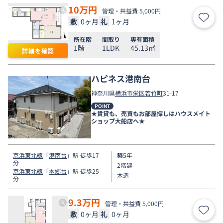
10
万円
管理・共益費 5,000円
敷
0ヶ月
礼
1ヶ月
お気
所在階
間取り
専有面積
1階
1LDK
45.13㎡
詳細を確認
ハピネス港南台
神奈川県
横浜市栄区
若竹町
31-17
POINT
★賃貸も、売買もお部屋探しはハウスメイト
ショップ大船店へ★
京浜東北線
「
港南台
」駅 徒歩17
築5年
分
2階建
京浜東北線
「
本郷台
」駅 徒歩25
木造
分
9.3
万円
管理・共益費 5,000円
敷
0ヶ月
礼
0ヶ月
お気