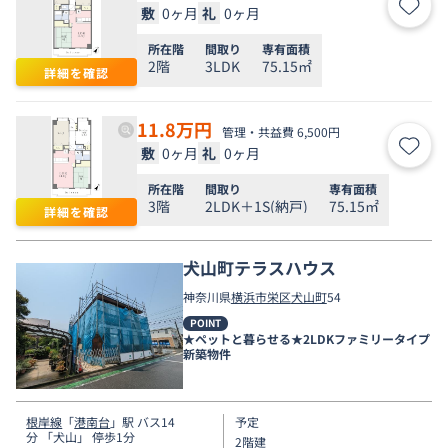
敷
0ヶ月
礼
0ヶ月
お気
所在階
間取り
専有面積
2階
3LDK
75.15㎡
詳細を確認
11.8
万円
管理・共益費 6,500円
敷
0ヶ月
礼
0ヶ月
お気
所在階
間取り
専有面積
3階
2LDK＋1S(納戸)
75.15㎡
詳細を確認
犬山町テラスハウス
神奈川県
横浜市栄区
犬山町
54
POINT
★ペットと暮らせる★2LDKファミリータイプ
新築物件
根岸線
「
港南台
」駅 バス14
予定
分 「犬山」 停歩1分
2階建