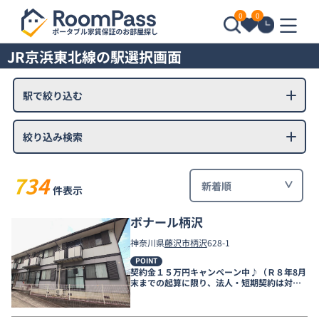
0
0
JR京浜東北線の駅選択画面
駅で絞り込む
絞り込み検索
734
件表示
ボナール柄沢
神奈川県
藤沢市
柄沢
628-1
POINT
契約金１５万円キャンペーン中♪（Ｒ８年8月
末までの起算に限り、法人・短期契約は対象
外、短期違約金有）