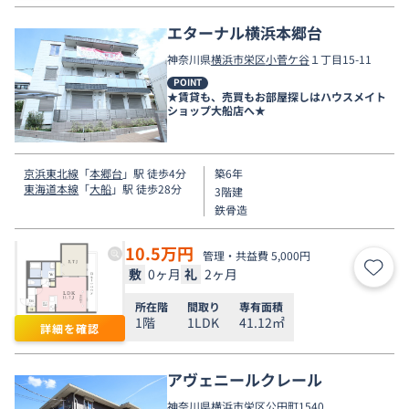
エターナル横浜本郷台
神奈川県
横浜市栄区
小菅ケ谷
１丁目15-11
POINT
★賃貸も、売買もお部屋探しはハウスメイト
ショップ大船店へ★
京浜東北線
「
本郷台
」駅 徒歩4分
築6年
東海道本線
「
大船
」駅 徒歩28分
3階建
鉄骨造
10.5
万円
管理・共益費 5,000円
敷
0ヶ月
礼
2ヶ月
お気
所在階
間取り
専有面積
1階
1LDK
41.12㎡
詳細を確認
アヴェニールクレール
神奈川県
横浜市栄区
公田町
1540