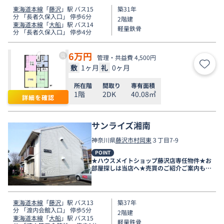
東海道本線
「
藤沢
」駅 バス15
築31年
分 「長者久保入口」 停歩6分
2階建
東海道本線
「
大船
」駅 バス14
軽量鉄骨
分 「長者久保入口」 停歩4分
6
万円
管理・共益費 4,500円
敷
1ヶ月
礼
0ヶ月
お気
所在階
間取り
専有面積
1階
2DK
40.08㎡
詳細を確認
サンライズ湘南
神奈川県
藤沢市
村岡東
３丁目7-9
POINT
★ハウスメイトショップ藤沢店専任物件★お
部屋探しは当店へ★売買のご紹介ご案内も可
能です★
東海道本線
「
藤沢
」駅 バス13
築37年
分 「渡内会館入口」 停歩5分
2階建
東海道本線
「
大船
」駅 バス15
軽量鉄骨