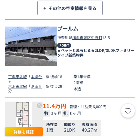
+
その他の空室情報を見る
プールム
神奈川県
横浜市栄区
中野町
13-5
POINT
★ペットと暮らせる★2LDK/3LDKファミリー
タイプ新築物件
京浜東北線
「
本郷台
」駅 徒歩18
築1年未満
分
2階建
京浜東北線
「
港南台
」駅 徒歩29
木造
分
11.4
万円
管理・共益費 6,000円
敷
0ヶ月
礼
0ヶ月
お気
所在階
間取り
専有面積
1階
2LDK
49.27㎡
詳細を確認