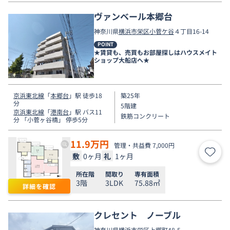
ヴァンベール本郷台
神奈川県
横浜市栄区
小菅ケ谷
４丁目16-14
POINT
★賃貸も、売買もお部屋探しはハウスメイト
ショップ大船店へ★
京浜東北線
「
本郷台
」駅 徒歩18
築25年
分
5階建
京浜東北線
「
港南台
」駅 バス11
鉄筋コンクリート
分 「小菅ヶ谷橋」 停歩5分
11.9
万円
管理・共益費 7,000円
敷
0ヶ月
礼
1ヶ月
お気
所在階
間取り
専有面積
3階
3LDK
75.88㎡
詳細を確認
クレセント ノーブル
神奈川県
横浜市栄区
上郷町
48-5