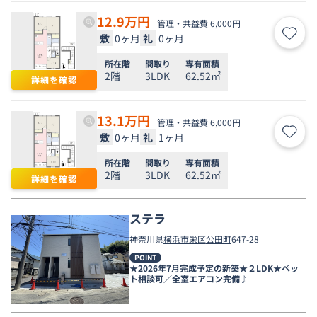
12.9
万円
管理・共益費 6,000円
敷
0ヶ月
礼
0ヶ月
お気
所在階
間取り
専有面積
2階
3LDK
62.52㎡
詳細を確認
13.1
万円
管理・共益費 6,000円
敷
0ヶ月
礼
1ヶ月
お気
所在階
間取り
専有面積
2階
3LDK
62.52㎡
詳細を確認
ステラ
神奈川県
横浜市栄区
公田町
647-28
POINT
★2026年7月完成予定の新築★２LDK★ペッ
ト相談可／全室エアコン完備♪