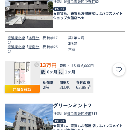
神奈川県
横浜市栄区
中野町
62
POINT
★賃貸も、売買もお部屋探しはハウスメイト
ショップ大船店へ★
京浜東北線
「
本郷台
」駅 徒歩17
築1年未満
分
2階建
京浜東北線
「
港南台
」駅 徒歩25
木造
分
13
万円
管理・共益費 6,000円
敷
0ヶ月
礼
1ヶ月
お気
所在階
間取り
専有面積
2階
3LDK
63.88㎡
詳細を確認
グリーンミント２
神奈川県
横浜市栄区
桂町
717
POINT
★賃貸も、売買もお部屋探しはハウスメイト
ショップ大船店へ★