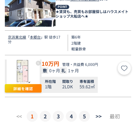
POINT
★賃貸も、売買もお部屋探しはハウスメイト
ショップ大船店へ★
京浜東北線
「
本郷台
」駅 徒歩17
築6年
分
2階建
軽量鉄骨
10
万円
管理・共益費 6,000円
敷
0ヶ月
礼
1ヶ月
お気
所在階
間取り
専有面積
1階
2LDK
59.62㎡
詳細を確認
<<
1
2
3
4
5
>>
最初