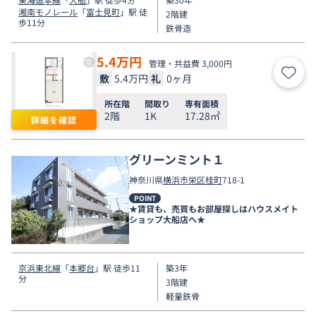
湘南モノレール
「
富士見町
」駅 徒
2階建
歩11分
鉄骨造
5.4
万円
管理・共益費 3,000円
敷
5.4万円
礼
0ヶ月
お気
所在階
間取り
専有面積
2階
1K
17.28㎡
詳細を確認
グリーンミント１
神奈川県
横浜市栄区
桂町
718-1
POINT
★賃貸も、売買もお部屋探しはハウスメイト
ショップ大船店へ★
京浜東北線
「
本郷台
」駅 徒歩11
築3年
分
3階建
軽量鉄骨