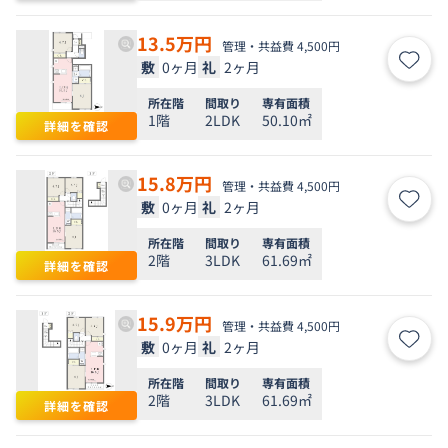
13.5
万円
管理・共益費 4,500円
敷
0ヶ月
礼
2ヶ月
お気
所在階
間取り
専有面積
1階
2LDK
50.10㎡
詳細を確認
15.8
万円
管理・共益費 4,500円
敷
0ヶ月
礼
2ヶ月
お気
所在階
間取り
専有面積
2階
3LDK
61.69㎡
詳細を確認
15.9
万円
管理・共益費 4,500円
敷
0ヶ月
礼
2ヶ月
お気
所在階
間取り
専有面積
2階
3LDK
61.69㎡
詳細を確認