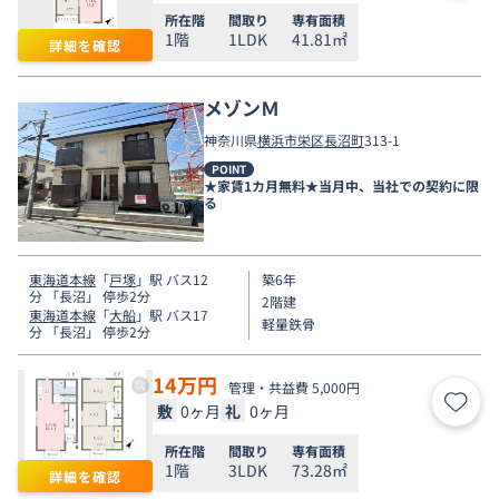
所在階
間取り
専有面積
1階
1LDK
41.81㎡
詳細を確認
メゾンＭ
神奈川県
横浜市栄区
長沼町
313-1
POINT
★家賃1カ月無料★当月中、当社での契約に限
る
東海道本線
「
戸塚
」駅 バス12
築6年
分 「長沼」 停歩2分
2階建
東海道本線
「
大船
」駅 バス17
軽量鉄骨
分 「長沼」 停歩2分
14
万円
管理・共益費 5,000円
敷
0ヶ月
礼
0ヶ月
お気
所在階
間取り
専有面積
1階
3LDK
73.28㎡
詳細を確認