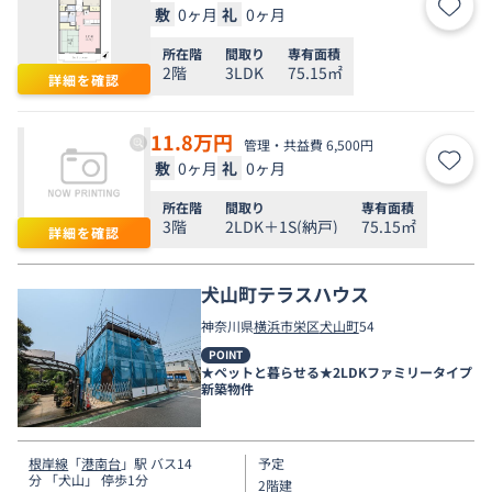
敷
0ヶ月
礼
0ヶ月
お気
所在階
間取り
専有面積
2階
3LDK
75.15㎡
詳細を確認
11.8
万円
管理・共益費 6,500円
敷
0ヶ月
礼
0ヶ月
お気
所在階
間取り
専有面積
3階
2LDK＋1S(納戸)
75.15㎡
詳細を確認
犬山町テラスハウス
神奈川県
横浜市栄区
犬山町
54
POINT
★ペットと暮らせる★2LDKファミリータイプ
新築物件
根岸線
「
港南台
」駅 バス14
予定
分 「犬山」 停歩1分
2階建