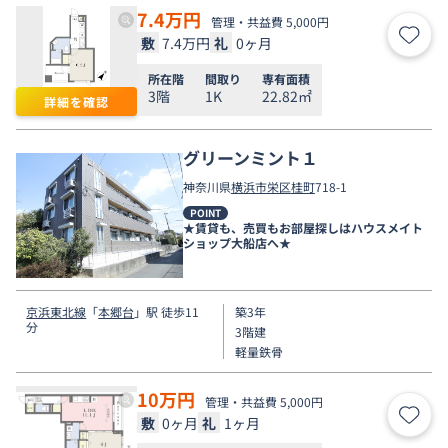
7.4
万円
管理・共益費 5,000円
敷
7.4万円
礼
0ヶ月
お気
所在階
間取り
専有面積
3階
1K
22.82㎡
詳細を確認
グリーンミント１
神奈川県
横浜市栄区
桂町
718-1
POINT
★賃貸も、売買もお部屋探しはハウスメイト
ショップ大船店へ★
京浜東北線
「
本郷台
」駅 徒歩11
築3年
分
3階建
軽量鉄骨
10
万円
管理・共益費 5,000円
敷
0ヶ月
礼
1ヶ月
お気