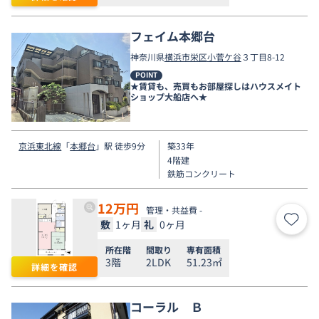
フェイム本郷台
神奈川県
横浜市栄区
小菅ケ谷
３丁目8-12
POINT
★賃貸も、売買もお部屋探しはハウスメイト
ショップ大船店へ★
京浜東北線
「
本郷台
」駅 徒歩9分
築33年
4階建
鉄筋コンクリート
12
万円
管理・共益費 -
敷
1ヶ月
礼
0ヶ月
お気
所在階
間取り
専有面積
3階
2LDK
51.23㎡
詳細を確認
コーラル Ｂ