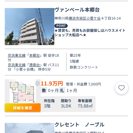
ヴァンベール本郷台
神奈川県
横浜市栄区
小菅ケ谷
４丁目16-14
POINT
★賃貸も、売買もお部屋探しはハウスメイト
ショップ大船店へ★
京浜東北線
「
本郷台
」駅 徒歩18
築25年
分
5階建
京浜東北線
「
港南台
」駅 バス11
鉄筋コンクリート
分 「小菅ヶ谷橋」 停歩5分
11.9
万円
管理・共益費 7,000円
敷
0ヶ月
礼
1ヶ月
お気
所在階
間取り
専有面積
3階
3LDK
75.88㎡
詳細を確認
クレセント ノーブル
神奈川県
横浜市栄区
上郷町
48-5