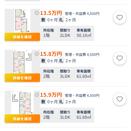
13.5
万円
管理・共益費 4,500円
敷
0ヶ月
礼
2ヶ月
お気
所在階
間取り
専有面積
1階
2LDK
50.10㎡
詳細を確認
15.8
万円
管理・共益費 4,500円
敷
0ヶ月
礼
2ヶ月
お気
所在階
間取り
専有面積
2階
3LDK
61.69㎡
詳細を確認
15.9
万円
管理・共益費 4,500円
敷
0ヶ月
礼
2ヶ月
お気
所在階
間取り
専有面積
2階
3LDK
61.69㎡
詳細を確認