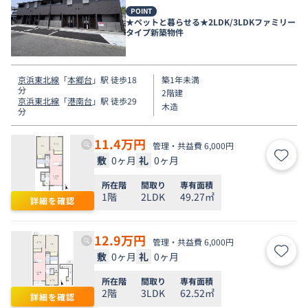
POINT
★ペットと暮らせる★2LDK/3LDKファミリー
タイプ新築物件
京浜東北線
「
本郷台
」駅 徒歩18
築1年未満
分
2階建
京浜東北線
「
港南台
」駅 徒歩29
木造
分
11.4
万円
管理・共益費 6,000円
敷
0ヶ月
礼
0ヶ月
お気
所在階
間取り
専有面積
1階
2LDK
49.27㎡
詳細を確認
12.9
万円
管理・共益費 6,000円
敷
0ヶ月
礼
0ヶ月
お気
所在階
間取り
専有面積
2階
3LDK
62.52㎡
詳細を確認