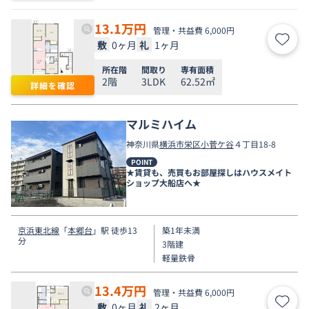
13.1
万円
管理・共益費 6,000円
敷
0ヶ月
礼
1ヶ月
お気
所在階
間取り
専有面積
2階
3LDK
62.52㎡
詳細を確認
マルミハイム
神奈川県
横浜市栄区
小菅ケ谷
４丁目18-8
POINT
★賃貸も、売買もお部屋探しはハウスメイト
ショップ大船店へ★
京浜東北線
「
本郷台
」駅 徒歩13
築1年未満
分
3階建
軽量鉄骨
13.4
万円
管理・共益費 6,000円
敷
0ヶ月
礼
2ヶ月
お気