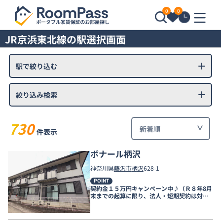
0
0
JR京浜東北線の駅選択画面
駅で絞り込む
絞り込み検索
730
件表示
ボナール柄沢
神奈川県
藤沢市
柄沢
628-1
POINT
契約金１５万円キャンペーン中♪（Ｒ８年8月
末までの起算に限り、法人・短期契約は対象
外、短期違約金有）