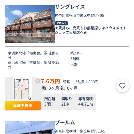
サングレイス
神奈川県
横浜市栄区
中野町
405
POINT
★賃貸も、売買もお部屋探しはハウスメイト
ショップ大船店へ★
京浜東北線
「
港南台
」駅 徒歩20
築23年
分
3階建
京浜東北線
「
本郷台
」駅 徒歩22
木造
分
7.6
万円
管理・共益費 4,000円
敷
0ヶ月
礼
0ヶ月
お気
所在階
間取り
専有面積
3階
2DK
44.71㎡
詳細を確認
プールム
神奈川県
横浜市栄区
中野町
13-5