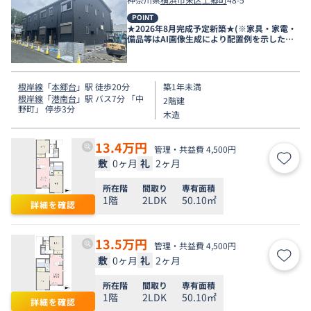
POINT
★2026年8月完成予定新築★(※家具・家電・
備品等はAI画像生成により配置例を示したも
のです）
根岸線
「
本郷台
」駅 徒歩20分
築1年未満
根岸線
「
港南台
」駅 バス7分 「中
2階建
野町」 停歩3分
木造
13.4
万円
管理・共益費 4,500円
敷
0ヶ月
礼
2ヶ月
お気
所在階
間取り
専有面積
1階
2LDK
50.10㎡
詳細を確認
13.5
万円
管理・共益費 4,500円
敷
0ヶ月
礼
2ヶ月
お気
所在階
間取り
専有面積
1階
2LDK
50.10㎡
詳細を確認