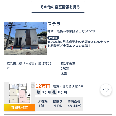
+
その他の空室情報を見る
ステラ
神奈川県
横浜市栄区
公田町
647-28
POINT
★2026年7月完成予定の新築★２LDK★ペッ
ト相談可／全室エアコン完備♪
京浜東北線
「
本郷台
」駅 徒歩15
築1年未満
分
2階建
木造
12
万円
管理・共益費 3,500円
敷
0ヶ月
礼
0ヶ月
お気
所在階
間取り
専有面積
1階
2LDK
48.44㎡
詳細を確認