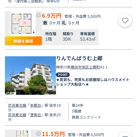
分 「渡内第三会館前」 停歩6分
6.9
万円
管理・共益費 5,500円
敷
0ヶ月
礼
0ヶ月
お気
所在階
間取り
専有面積
1階
3DK
53.43㎡
詳細を確認
りんでんばうむ上郷
神奈川県
横浜市栄区
上郷町
41-1
POINT
★賃貸も、売買もお部屋探しはハウスメイト
ショップ大船店へ★
京浜東北線
「
本郷台
」駅 徒歩19
築24年
分
5階建
京浜東北線
「
港南台
」駅 徒歩25
鉄筋コンクリート
分
11.5
万円
管理・共益費 6,500円