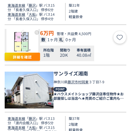
東海道本線
「
藤沢
」駅 バス15
築31年
分 「長者久保入口」 停歩6分
2階建
東海道本線
「
大船
」駅 バス14
軽量鉄骨
分 「長者久保入口」 停歩4分
6
万円
管理・共益費 4,500円
敷
1ヶ月
礼
0ヶ月
お気
所在階
間取り
専有面積
1階
2DK
40.08㎡
詳細を確認
サンライズ湘南
神奈川県
藤沢市
村岡東
３丁目7-9
POINT
★ハウスメイトショップ藤沢店専任物件★お
部屋探しは当店へ★売買のご紹介ご案内も可
能です★
東海道本線
「
藤沢
」駅 バス13
築37年
分 「渡内会館入口」 停歩5分
2階建
東海道本線
「
大船
」駅 バス15
軽量鉄骨