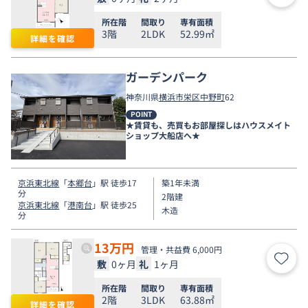
所在階
間取り
専有面積
3階
2LDK
52.99㎡
詳細を確認
ガーデンパーク
神奈川県
横浜市栄区
中野町
62
POINT
★賃貸も、売買もお部屋探しはハウスメイト
ショップ大船店へ★
京浜東北線
「
本郷台
」駅 徒歩17
築1年未満
分
2階建
京浜東北線
「
港南台
」駅 徒歩25
木造
分
13
万円
管理・共益費 6,000円
敷
0ヶ月
礼
1ヶ月
お気
所在階
間取り
専有面積
2階
3LDK
63.88㎡
詳細を確認