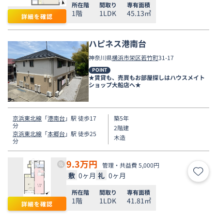
所在階
間取り
専有面積
1階
1LDK
45.13㎡
詳細を確認
ハピネス港南台
神奈川県
横浜市栄区
若竹町
31-17
POINT
★賃貸も、売買もお部屋探しはハウスメイト
ショップ大船店へ★
京浜東北線
「
港南台
」駅 徒歩17
築5年
分
2階建
京浜東北線
「
本郷台
」駅 徒歩25
木造
分
9.3
万円
管理・共益費 5,000円
敷
0ヶ月
礼
0ヶ月
お気
所在階
間取り
専有面積
1階
1LDK
41.81㎡
詳細を確認