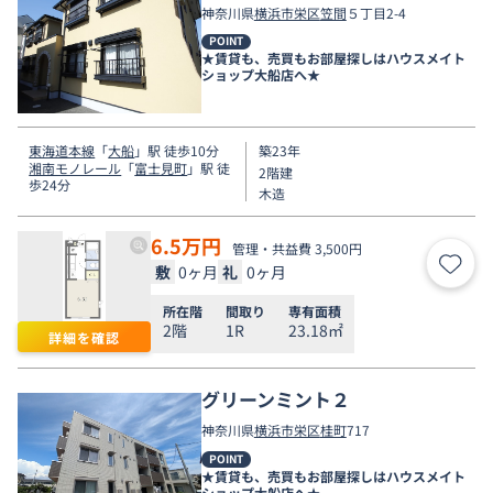
神奈川県
横浜市栄区
笠間
５丁目2-4
POINT
★賃貸も、売買もお部屋探しはハウスメイト
ショップ大船店へ★
東海道本線
「
大船
」駅 徒歩10分
築23年
湘南モノレール
「
富士見町
」駅 徒
2階建
歩24分
木造
6.5
万円
管理・共益費 3,500円
敷
0ヶ月
礼
0ヶ月
お気
所在階
間取り
専有面積
2階
1R
23.18㎡
詳細を確認
グリーンミント２
神奈川県
横浜市栄区
桂町
717
POINT
★賃貸も、売買もお部屋探しはハウスメイト
ショップ大船店へ★