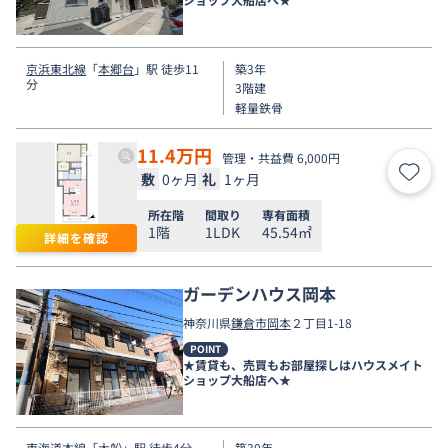
京浜東北線
「
本郷台
」駅 徒歩11
築3年
分
3階建
軽量鉄骨
11.4
万円
管理・共益費 6,000円
敷
0ヶ月
礼
1ヶ月
お気
所在階
間取り
専有面積
1階
1LDK
45.54㎡
詳細を確認
ガーデンハウス岡本
神奈川県
鎌倉市
岡本
２丁目1-18
POINT
★賃貸も、売買もお部屋探しはハウスメイト
ショップ大船店へ★
東海道本線
「
大船
」駅 徒歩4分
築30年