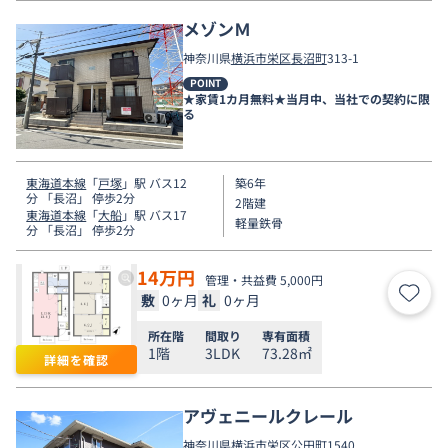
メゾンＭ
神奈川県
横浜市栄区
長沼町
313-1
POINT
★家賃1カ月無料★当月中、当社での契約に限
る
東海道本線
「
戸塚
」駅 バス12
築6年
分 「長沼」 停歩2分
2階建
東海道本線
「
大船
」駅 バス17
軽量鉄骨
分 「長沼」 停歩2分
14
万円
管理・共益費 5,000円
敷
0ヶ月
礼
0ヶ月
お気
所在階
間取り
専有面積
1階
3LDK
73.28㎡
詳細を確認
アヴェニールクレール
神奈川県
横浜市栄区
公田町
1540