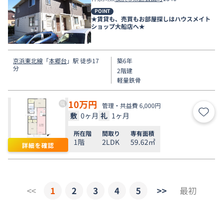
POINT
★賃貸も、売買もお部屋探しはハウスメイト
ショップ大船店へ★
京浜東北線
「
本郷台
」駅 徒歩17
築6年
分
2階建
軽量鉄骨
10
万円
管理・共益費 6,000円
敷
0ヶ月
礼
1ヶ月
お気
所在階
間取り
専有面積
1階
2LDK
59.62㎡
詳細を確認
<<
1
2
3
4
5
>>
最初