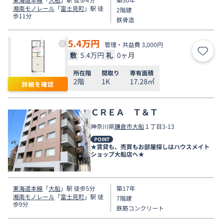
湘南モノレール
「
富士見町
」駅 徒
2階建
歩11分
鉄骨造
5.4
万円
管理・共益費 3,000円
敷
5.4万円
礼
0ヶ月
お気
所在階
間取り
専有面積
2階
1K
17.28㎡
詳細を確認
ＣＲＥＡ Ｔ＆Ｔ
神奈川県
鎌倉市
大船
１丁目3-13
POINT
★賃貸も、売買もお部屋探しはハウスメイト
ショップ大船店へ★
東海道本線
「
大船
」駅 徒歩5分
築17年
湘南モノレール
「
富士見町
」駅 徒
7階建
歩9分
鉄筋コンクリート