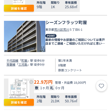
所在階
間取り
専有面積
9階
1K
25.68㎡
詳細を確認
シーズンフラッツ町屋
東京都
荒川区
荒川
５丁目6-1
POINT
最新の情報やお部屋のご相談については青戸
店までご連絡・ご相談いただければと思いま
す。
千代田線
「
町屋
」駅 徒歩6分
築1年未満
常磐線
「
三河島
」駅 徒歩9分
8階建
鉄筋コンクリート
22.9
万円
管理・共益費 18,000円
敷
1ヶ月
礼
0ヶ月
お気
所在階
間取り
専有面積
2階
2LDK
50.76㎡
詳細を確認