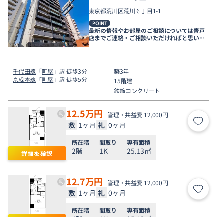
東京都
荒川区
荒川
６丁目1-1
POINT
最新の情報やお部屋のご相談については青戸
店までご連絡・ご相談いただければと思いま
す。
千代田線
「
町屋
」駅 徒歩3分
築3年
京成本線
「
町屋
」駅 徒歩5分
15階建
鉄筋コンクリート
12.5
万円
管理・共益費 12,000円
敷
1ヶ月
礼
0ヶ月
お気
所在階
間取り
専有面積
2階
1K
25.13㎡
詳細を確認
12.7
万円
管理・共益費 12,000円
敷
1ヶ月
礼
0ヶ月
お気
所在階
間取り
専有面積