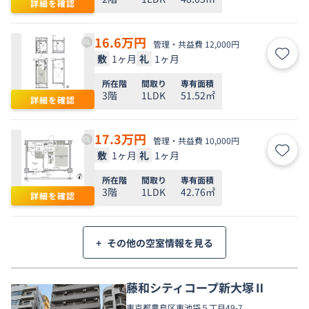
詳細を確認
16.6
万円
管理・共益費 12,000円
敷
1ヶ月
礼
1ヶ月
お気
所在階
間取り
専有面積
3階
1LDK
51.52㎡
詳細を確認
17.3
万円
管理・共益費 10,000円
敷
1ヶ月
礼
1ヶ月
お気
所在階
間取り
専有面積
3階
1LDK
42.76㎡
詳細を確認
+
その他の空室情報を見る
藤和シティコープ新大塚Ⅱ
東京都
豊島区
東池袋
５丁目49-7