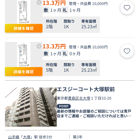
13.3
万円
管理・共益費 10,000円
敷
1ヶ月
礼
1ヶ月
お気
所在階
間取り
専有面積
2階
1K
25.23㎡
詳細を確認
13.3
万円
管理・共益費 10,000円
敷
1ヶ月
礼
0ヶ月
お気
所在階
間取り
専有面積
5階
1K
25.23㎡
詳細を確認
エスジーコート大塚駅前
東京都
豊島区
北大塚
１丁目33-20
POINT
最新の情報やお部屋のご相談については青戸
店までご連絡・ご相談いただければと思いま
す。
山手線
「
大塚
」駅 徒歩3分
築3年