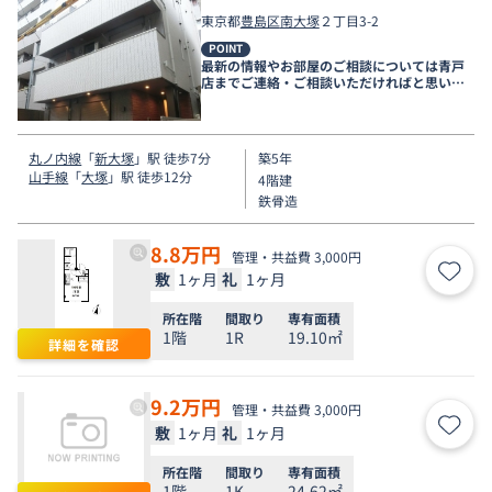
東京都
豊島区
南大塚
２丁目3-2
POINT
最新の情報やお部屋のご相談については青戸
店までご連絡・ご相談いただければと思いま
す。
丸ノ内線
「
新大塚
」駅 徒歩7分
築5年
山手線
「
大塚
」駅 徒歩12分
4階建
鉄骨造
8.8
万円
管理・共益費 3,000円
敷
1ヶ月
礼
1ヶ月
お気
所在階
間取り
専有面積
1階
1R
19.10㎡
詳細を確認
9.2
万円
管理・共益費 3,000円
敷
1ヶ月
礼
1ヶ月
お気
所在階
間取り
専有面積
1階
1K
24.62㎡