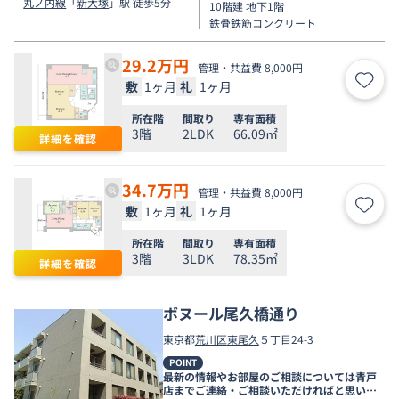
丸ノ内線
「
新大塚
」駅 徒歩5分
10階建 地下1階
鉄骨鉄筋コンクリート
29.2
万円
管理・共益費 8,000円
敷
1ヶ月
礼
1ヶ月
お気
所在階
間取り
専有面積
3階
2LDK
66.09㎡
詳細を確認
34.7
万円
管理・共益費 8,000円
敷
1ヶ月
礼
1ヶ月
お気
所在階
間取り
専有面積
3階
3LDK
78.35㎡
詳細を確認
ボヌール尾久橋通り
東京都
荒川区
東尾久
５丁目24-3
POINT
最新の情報やお部屋のご相談については青戸
店までご連絡・ご相談いただければと思いま