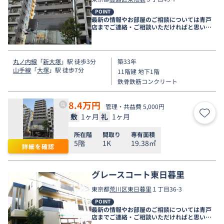
POINT
最新の情報やお部屋のご相談については青戸
店までご連絡・ご相談いただければと思いま
す。
丸ノ内線
「
新大塚
」駅 徒歩3分
築33年
山手線
「
大塚
」駅 徒歩7分
11階建 地下1階
鉄骨鉄筋コンクリート
8.4
万円
管理・共益費 5,000円
敷
1ヶ月
礼
1ヶ月
お気
所在階
間取り
専有面積
5階
1K
19.38㎡
詳細を確認
グレースコート東日暮里
東京都
荒川区
東日暮里
１丁目36-3
POINT
最新の情報やお部屋のご相談については青戸
店までご連絡・ご相談いただければと思いま