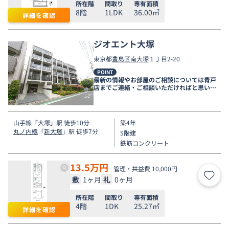
所在階
間取り
専有面積
8階
1LDK
36.00㎡
詳細を確認
ジオエント大塚
東京都
豊島区
南大塚
１丁目2-20
POINT
最新の情報やお部屋のご相談については青戸
店までご連絡・ご相談いただければと思いま
す。
山手線
「
大塚
」駅 徒歩10分
築4年
丸ノ内線
「
新大塚
」駅 徒歩7分
5階建
鉄筋コンクリート
13.5
万円
管理・共益費 10,000円
敷
1ヶ月
礼
0ヶ月
お気
所在階
間取り
専有面積
4階
1DK
25.27㎡
詳細を確認