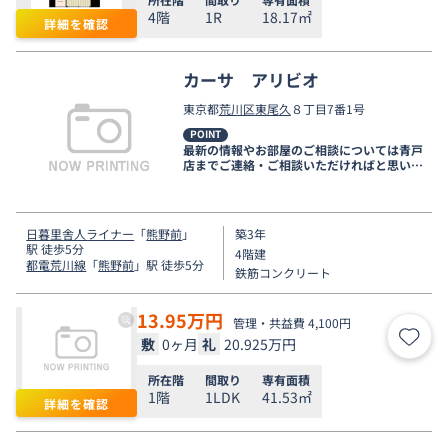
4階
1R
18.17㎡
詳細を確認
カーサ アリビオ
東京都
荒川区
東尾久
８丁目7番1号
POINT
最新の情報やお部屋のご相談については青戸
店までご連絡・ご相談いただければと思いま
す。
日暮里舎人ライナー
「
熊野前
」
築3年
駅 徒歩5分
4階建
都電荒川線
「
熊野前
」駅 徒歩5分
鉄筋コンクリート
13.95
万円
管理・共益費 4,100円
敷
0ヶ月
礼
20.925万円
お気
所在階
間取り
専有面積
1階
1LDK
41.53㎡
詳細を確認