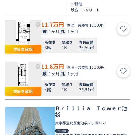
12階建
鉄筋コンクリート
11.7
万円
管理・共益費 10,000円
敷
1ヶ月
礼
1ヶ月
お気
所在階
間取り
専有面積
3階
1K
25.50㎡
詳細を確認
11.8
万円
管理・共益費 10,000円
敷
1ヶ月
礼
1ヶ月
お気
所在階
間取り
専有面積
4階
1K
25.51㎡
詳細を確認
Ｂｒｉｌｌｉａ Ｔｏｗｅｒ池
袋
東京都
豊島区
南池袋
２丁目45-2
POINT