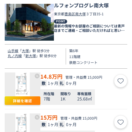
ルフォンプログレ南大塚
東京都
豊島区
南大塚
３丁目35-1
POINT
最新の情報やお部屋のご相談については青戸
店までご連絡・ご相談いただければと思いま
す。
山手線
「
大塚
」駅 徒歩3分
築6年
丸ノ内線
「
新大塚
」駅 徒歩8分
11階建
鉄筋コンクリート
14.8
万円
管理・共益費 15,000円
敷
1ヶ月
礼
0ヶ月
お気
所在階
間取り
専有面積
7階
1K
25.68㎡
詳細を確認
15
万円
管理・共益費 15,000円
敷
1ヶ月
礼
0ヶ月
お気