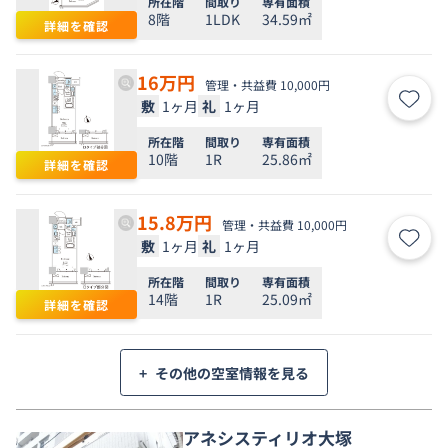
所在階
間取り
専有面積
8階
1LDK
34.59㎡
詳細を確認
16
万円
管理・共益費 10,000円
敷
1ヶ月
礼
1ヶ月
お気
所在階
間取り
専有面積
10階
1R
25.86㎡
詳細を確認
15.8
万円
管理・共益費 10,000円
敷
1ヶ月
礼
1ヶ月
お気
所在階
間取り
専有面積
14階
1R
25.09㎡
詳細を確認
+
その他の空室情報を見る
アネシスティリオ大塚