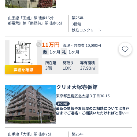
す。
山手線
「
田端
」駅 徒歩16分
築25年
都電荒川線
「
熊野前
」駅 徒歩6分
3階建
鉄筋コンクリート
11
万円
管理・共益費 10,000円
敷
1ヶ月
礼
1ヶ月
お気
所在階
間取り
専有面積
3階
1DK
37.90㎡
詳細を確認
クリオ大塚壱番館
東京都
豊島区
北大塚
３丁目30-15
POINT
最新の情報やお部屋のご相談については青戸
店までご連絡・ご相談いただければと思いま
す。
山手線
「
大塚
」駅 徒歩7分
築26年