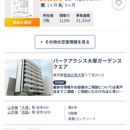
敷
1ヶ月
礼
0ヶ月
お気
所在階
間取り
専有面積
5階
1LDK
31.33㎡
詳細を確認
+
その他の空室情報を見る
パークアクシス大塚ガーデンス
クエア
東京都
豊島区
南大塚
３丁目20-15
POINT
最新の情報やお部屋のご相談については青戸
店までご連絡・ご相談いただければと思いま
す。
山手線
「
大塚
」駅 徒歩4分
築4年
山手線
「
池袋
」駅 徒歩18分
9階建
鉄筋コンクリート