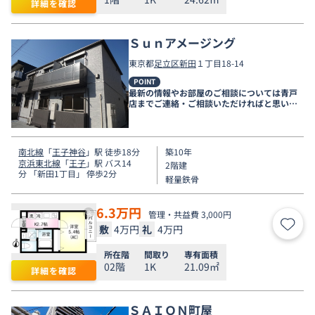
詳細を確認
Ｓｕｎアメージング
東京都
足立区
新田
１丁目18-14
POINT
最新の情報やお部屋のご相談については青戸
店までご連絡・ご相談いただければと思いま
す。
南北線
「
王子神谷
」駅 徒歩18分
築10年
京浜東北線
「
王子
」駅 バス14
2階建
分 「新田1丁目」 停歩2分
軽量鉄骨
6.3
万円
管理・共益費 3,000円
敷
4万円
礼
4万円
お気
所在階
間取り
専有面積
02階
1K
21.09㎡
詳細を確認
ＳＡＩＯＮ町屋