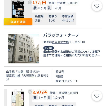
17
万円
管理・共益費 10,000円
敷
0ヶ月
礼
1ヶ月
お気
所在階
間取り
専有面積
3階
1DK
44.85㎡
詳細を確認
パラッツォ・ナーノ
東京都
豊島区
北大塚
２丁目27-10
POINT
最新の情報やお部屋のご相談については青戸
店までご連絡・ご相談いただければと思いま
す。
山手線
「
大塚
」駅 徒歩3分
築15年
都電荒川線
「
大塚駅前
」駅 徒歩2
7階建
分
鉄筋コンクリート
8.9
万円
管理・共益費 6,000円
敷
1ヶ月
礼
1.2ヶ月
お気
所在階
間取り
専有面積