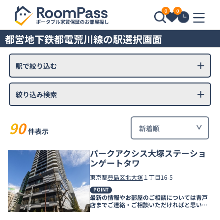
0
0
都営地下鉄都電荒川線の駅選択画面
駅で絞り込む
絞り込み検索
90
件表示
パークアクシス大塚ステーショ
ンゲートタワ
東京都
豊島区
北大塚
１丁目16-5
POINT
最新の情報やお部屋のご相談については青戸
店までご連絡・ご相談いただければと思いま
す。