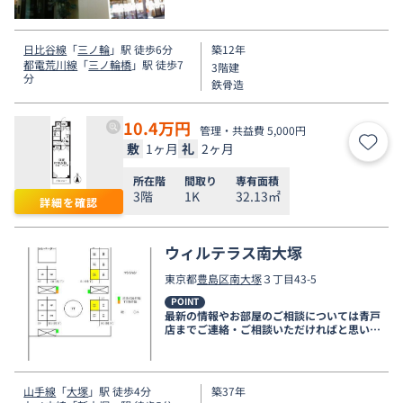
す。
日比谷線
「
三ノ輪
」駅 徒歩6分
築12年
都電荒川線
「
三ノ輪橋
」駅 徒歩7
3階建
分
鉄骨造
10.4
万円
管理・共益費 5,000円
敷
1ヶ月
礼
2ヶ月
お気
所在階
間取り
専有面積
3階
1K
32.13㎡
詳細を確認
ウィルテラス南大塚
東京都
豊島区
南大塚
３丁目43-5
POINT
最新の情報やお部屋のご相談については青戸
店までご連絡・ご相談いただければと思いま
す。
山手線
「
大塚
」駅 徒歩4分
築37年