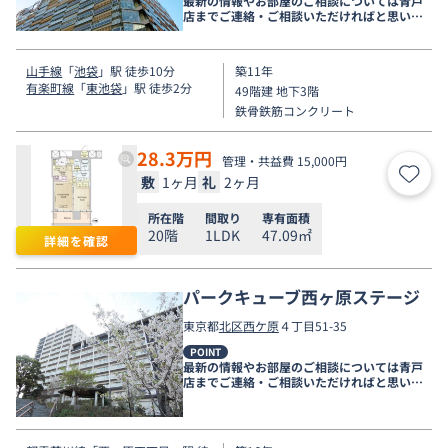
最新の情報やお部屋のご相談については青戸
店までご連絡・ご相談いただければと思いま
す。
山手線
「
池袋
」駅 徒歩10分
築11年
有楽町線
「
東池袋
」駅 徒歩2分
49階建 地下3階
鉄骨鉄筋コンクリート
28.3
万円
管理・共益費 15,000円
敷
1ヶ月
礼
2ヶ月
お気
所在階
間取り
専有面積
20階
1LDK
47.09㎡
詳細を確認
パークキューブ西ヶ原ステージ
東京都
北区
西ケ原
４丁目51-35
POINT
最新の情報やお部屋のご相談については青戸
店までご連絡・ご相談いただければと思いま
す。