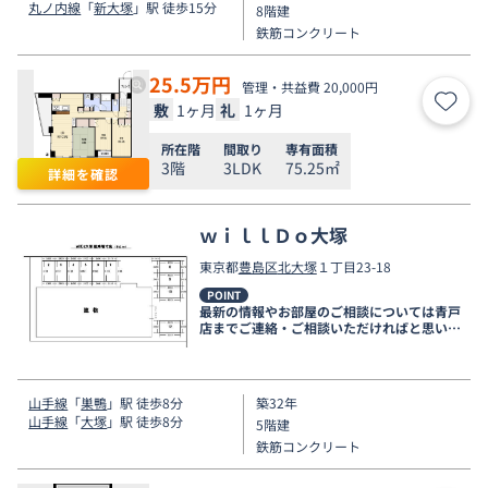
丸ノ内線
「
新大塚
」駅 徒歩15分
8階建
鉄筋コンクリート
25.5
万円
管理・共益費 20,000円
敷
1ヶ月
礼
1ヶ月
お気
所在階
間取り
専有面積
3階
3LDK
75.25㎡
詳細を確認
ｗｉｌｌＤｏ大塚
東京都
豊島区
北大塚
１丁目23-18
POINT
最新の情報やお部屋のご相談については青戸
店までご連絡・ご相談いただければと思いま
す。
山手線
「
巣鴨
」駅 徒歩8分
築32年
山手線
「
大塚
」駅 徒歩8分
5階建
鉄筋コンクリート