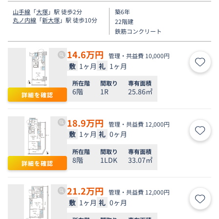
山手線
「
大塚
」駅 徒歩2分
築6年
丸ノ内線
「
新大塚
」駅 徒歩10分
22階建
鉄筋コンクリート
14.6
万円
管理・共益費 10,000円
敷
1ヶ月
礼
1ヶ月
お気
所在階
間取り
専有面積
6階
1R
25.86㎡
詳細を確認
18.9
万円
管理・共益費 12,000円
敷
1ヶ月
礼
0ヶ月
お気
所在階
間取り
専有面積
8階
1LDK
33.07㎡
詳細を確認
21.2
万円
管理・共益費 12,000円
敷
1ヶ月
礼
0ヶ月
お気