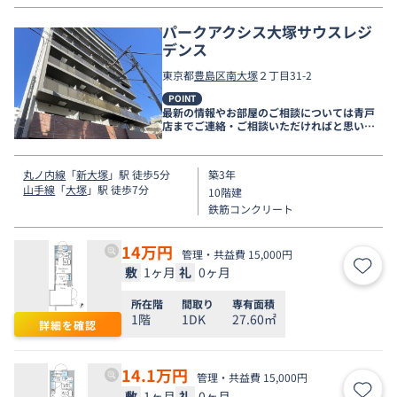
パークアクシス大塚サウスレジ
デンス
東京都
豊島区
南大塚
２丁目31-2
POINT
最新の情報やお部屋のご相談については青戸
店までご連絡・ご相談いただければと思いま
す。
丸ノ内線
「
新大塚
」駅 徒歩5分
築3年
山手線
「
大塚
」駅 徒歩7分
10階建
鉄筋コンクリート
14
万円
管理・共益費 15,000円
敷
1ヶ月
礼
0ヶ月
お気
所在階
間取り
専有面積
1階
1DK
27.60㎡
詳細を確認
14.1
万円
管理・共益費 15,000円
敷
1ヶ月
礼
0ヶ月