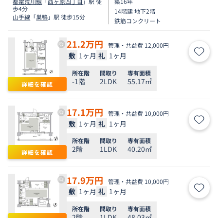
都電荒川線
「
西ヶ原四丁目
」駅 徒
築16年
歩4分
14階建 地下2階
山手線
「
巣鴨
」駅 徒歩15分
鉄筋コンクリート
21.2
万円
管理・共益費 12,000円
敷
1ヶ月
礼
1ヶ月
お気
所在階
間取り
専有面積
-1階
2LDK
55.17㎡
詳細を確認
17.1
万円
管理・共益費 10,000円
敷
1ヶ月
礼
1ヶ月
お気
所在階
間取り
専有面積
2階
1LDK
40.20㎡
詳細を確認
17.9
万円
管理・共益費 10,000円
敷
1ヶ月
礼
1ヶ月
お気
所在階
間取り
専有面積
2階
1LDK
48.03㎡