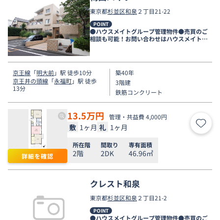
東京都
杉並区
和泉
２丁目21-22
POINT
●ハウスメイトグループ管理物件●売買のご
相談も可能！お問い合わせはハウスメイトシ
ョップ下北沢店まで●
京王線
「
明大前
」駅 徒歩10分
築40年
京王井の頭線
「
永福町
」駅 徒歩
3階建
13分
鉄筋コンクリート
13.5
万円
管理・共益費 4,000円
敷
1ヶ月
礼
1ヶ月
お気
所在階
間取り
専有面積
2階
2DK
46.96㎡
詳細を確認
クレスト和泉
東京都
杉並区
和泉
２丁目21-2
POINT
●ハウスメイトグループ管理物件●売買のご