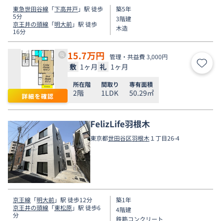
東急世田谷線
「
下高井戸
」駅 徒歩
築5年
5分
3階建
京王井の頭線
「
明大前
」駅 徒歩
木造
16分
15.7
万円
管理・共益費 3,000円
敷
1ヶ月
礼
1ヶ月
お気
所在階
間取り
専有面積
2階
1LDK
50.29㎡
詳細を確認
FelizLife羽根木
東京都
世田谷区
羽根木
１丁目26-4
京王線
「
明大前
」駅 徒歩12分
築1年
京王井の頭線
「
東松原
」駅 徒歩6
4階建
分
鉄筋コンクリート