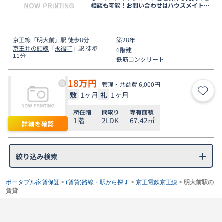
相談も可能！お問い合わせはハウスメイトシ
ョップ下北沢店まで●
京王線
「
明大前
」駅 徒歩8分
築28年
京王井の頭線
「
永福町
」駅 徒歩
6階建
11分
鉄筋コンクリート
18
万円
管理・共益費 6,000円
敷
1ヶ月
礼
1ヶ月
お気
所在階
間取り
専有面積
1階
2LDK
67.42㎡
詳細を確認
絞り込み検索
ポータブル家賃保証
>
(賃貸)路線・駅から探す
>
京王電鉄京王線
>
明大前駅の
賃貸