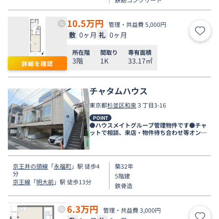
10.5
万円
管理・共益費 5,000円
敷
0ヶ月
礼
0ヶ月
お気
所在階
間取り
専有面積
3階
1K
33.17㎡
詳細を確認
チャタムハウス
東京都
杉並区
和泉
３丁目3-16
POINT
●ハウスメイトグループ管理物件です●チャ
ットで相談、来店・物件待ち合わせ等オンラ
イン予約可能です！
京王井の頭線
「
永福町
」駅 徒歩4
築32年
分
5階建
京王線
「
明大前
」駅 徒歩13分
鉄骨造
6.3
万円
管理・共益費 3,000円