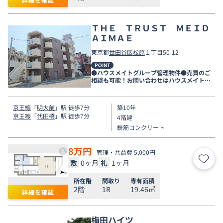
ＴＨＥ ＴＲＵＳＴ ＭＥＩＤ
ＡＩＭＡＥ
東京都
世田谷区
松原
１丁目50-12
POINT
●ハウスメイトグループ管理物件●売買のご
相談も可能！お問い合わせはハウスメイトシ
ョップ下北沢店まで●
京王線
「
明大前
」駅 徒歩7分
築10年
京王線
「
代田橋
」駅 徒歩7分
4階建
鉄筋コンクリート
8
万円
管理・共益費 5,000円
敷
0ヶ月
礼
1ヶ月
お気
所在階
間取り
専有面積
2階
1R
19.46㎡
詳細を確認
梅田ハイツ