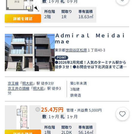
敷
1ヶ月
礼
0ヶ月
お気
所在階
間取り
専有面積
2階
1R
18.63㎡
詳細を確認
Ａｄｍｉｒａｌ Ｍｅｉｄａｉ
ｍａｅ
東京都
世田谷区
松原
１丁目40-3
POINT
●2026年2月完成！人気のターミナル駅から
徒歩３分！●お問合せは下北沢店までご連絡
くださいませ
京王線
「
明大前
」駅 徒歩3分
築1年未満
京王井の頭線
「
明大前
」駅 徒歩3
3階建
分
鉄骨造
25.4
万円
管理・共益費 5,000円
敷
1ヶ月
礼
1ヶ月
お気
所在階
間取り
専有面積
1階
2LDK
56.14㎡
詳細を確認