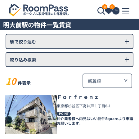
0
0
明大前駅の物件一覧賃貸
駅で絞り込む
絞り込み検索
10
件表示
Ｆｏｒｆｒｅｎｚ
東京都
杉並区
下高井戸
１丁目8-1
POINT
仲介業者様へ内見はいい物件Squareより申請
お願いします。