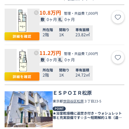
10.8
万円
管理・共益費 7,000円
敷
0ヶ月
礼
0ヶ月
お気
所在階
間取り
専有面積
2階
1K
23.82㎡
詳細を確認
11.2
万円
管理・共益費 7,000円
敷
0ヶ月
礼
0ヶ月
お気
所在階
間取り
専有面積
2階
1K
24.72㎡
詳細を確認
ＥＳＰＯＩＲ松原
東京都
世田谷区
松原
３丁目23-5
POINT
★浴室乾燥機に追焚き付き・ウォシュレット
等と充実設備です☆彡～短期解約１年（違約
金賃料等の１ヶ月分～☆浴室乾燥機に追焚き
付き・ウォシュレット等と充実設備ですね☆