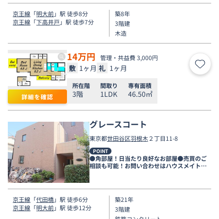
京王線
「
明大前
」駅 徒歩8分
築8年
京王線
「
下高井戸
」駅 徒歩7分
3階建
木造
14
万円
管理・共益費 3,000円
敷
1ヶ月
礼
1ヶ月
お気
所在階
間取り
専有面積
3階
1LDK
46.50㎡
詳細を確認
グレースコート
東京都
世田谷区
羽根木
２丁目11-8
POINT
●角部屋！日当たり良好なお部屋●売買のご
相談も可能！お問い合わせはハウスメイトシ
ョップ下北沢店まで●
京王線
「
代田橋
」駅 徒歩6分
築21年
京王線
「
明大前
」駅 徒歩12分
3階建
鉄筋コンクリート