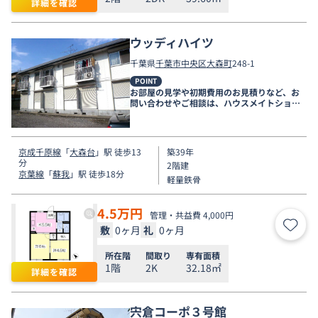
詳細を確認
ウッディハイツ
千葉県
千葉市中央区
大森町
248-1
POINT
お部屋の見学や初期費用のお見積りなど、お
問い合わせやご相談は、ハウスメイトショッ
プ千葉店まで。
京成千原線
「
大森台
」駅 徒歩13
築39年
分
2階建
京葉線
「
蘇我
」駅 徒歩18分
軽量鉄骨
4.5
万円
管理・共益費 4,000円
敷
0ヶ月
礼
0ヶ月
お気
所在階
間取り
専有面積
1階
2K
32.18㎡
詳細を確認
宍倉コーポ３号館