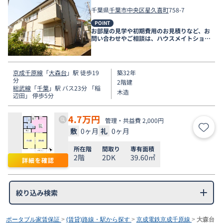
千葉県
千葉市中央区
星久喜町
758-7
POINT
お部屋の見学や初期費用のお見積りなど、お
問い合わせやご相談は、ハウスメイトショッ
プ千葉店まで。
京成千原線
「
大森台
」駅 徒歩19
築32年
分
2階建
総武線
「
千葉
」駅 バス23分 「稲
木造
辺田」 停歩5分
4.7
万円
管理・共益費 2,000円
敷
0ヶ月
礼
0ヶ月
お気
所在階
間取り
専有面積
2階
2DK
39.60㎡
詳細を確認
絞り込み検索
ポータブル家賃保証
>
(賃貸)路線・駅から探す
>
京成電鉄京成千原線
>
大森台