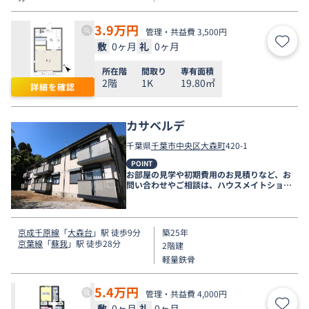
3.9
万円
管理・共益費 3,500円
敷
0ヶ月
礼
0ヶ月
お気
所在階
間取り
専有面積
2階
1K
19.80㎡
詳細を確認
カサベルデ
千葉県
千葉市中央区
大森町
420-1
POINT
お部屋の見学や初期費用のお見積りなど、お
問い合わせやご相談は、ハウスメイトショッ
プ千葉店まで。
京成千原線
「
大森台
」駅 徒歩9分
築25年
京葉線
「
蘇我
」駅 徒歩28分
2階建
軽量鉄骨
5.4
万円
管理・共益費 4,000円
敷
0ヶ月
礼
0ヶ月