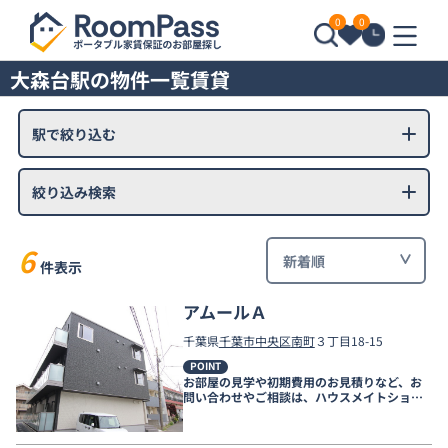
0
0
大森台駅の物件一覧賃貸
駅で絞り込む
絞り込み検索
6
件表示
アムールＡ
千葉県
千葉市中央区
南町
３丁目18-15
POINT
お部屋の見学や初期費用のお見積りなど、お
問い合わせやご相談は、ハウスメイトショッ
プ千葉店まで。