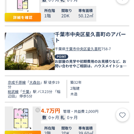
お気
所在階
間取り
専有面積
1階
2DK
50.12㎡
詳細を確認
千葉市中央区星久喜町のアパー
ト
千葉県
千葉市中央区
星久喜町
758-7
POINT
お部屋の見学や初期費用のお見積りなど、お
問い合わせやご相談は、ハウスメイトショッ
プ千葉店まで。
京成千原線
「
大森台
」駅 徒歩19
築32年
分
2階建
総武線
「
千葉
」駅 バス23分 「稲
木造
辺田」 停歩5分
4.7
万円
管理・共益費 2,000円
敷
0ヶ月
礼
0ヶ月
お気
所在階
間取り
専有面積
2階
2DK
39.60㎡