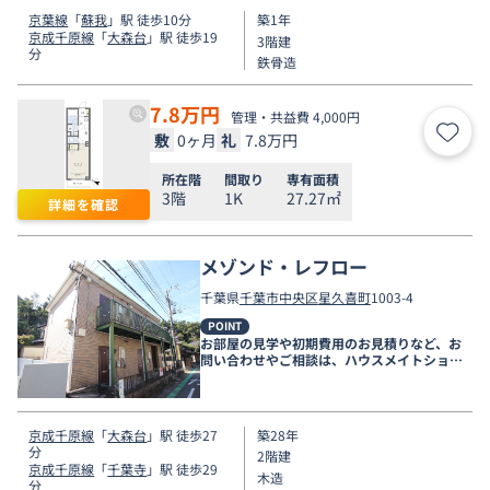
京葉線
「
蘇我
」駅 徒歩10分
築1年
京成千原線
「
大森台
」駅 徒歩19
3階建
分
鉄骨造
7.8
万円
管理・共益費 4,000円
敷
0ヶ月
礼
7.8万円
お気
所在階
間取り
専有面積
3階
1K
27.27㎡
詳細を確認
メゾンド・レフロー
千葉県
千葉市中央区
星久喜町
1003-4
POINT
お部屋の見学や初期費用のお見積りなど、お
問い合わせやご相談は、ハウスメイトショッ
プ千葉店まで。
京成千原線
「
大森台
」駅 徒歩27
築28年
分
2階建
京成千原線
「
千葉寺
」駅 徒歩29
木造
分