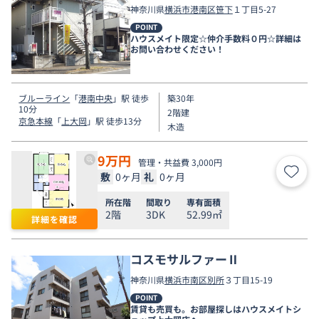
神奈川県
横浜市港南区
笹下
１丁目5-27
POINT
ハウスメイト限定☆仲介手数料０円☆詳細は
お問い合わせください！
ブルーライン
「
港南中央
」駅 徒歩
築30年
10分
2階建
京急本線
「
上大岡
」駅 徒歩13分
木造
9
万円
管理・共益費 3,000円
敷
0ヶ月
礼
0ヶ月
お気
所在階
間取り
専有面積
2階
3DK
52.99㎡
詳細を確認
コスモサルファーⅡ
神奈川県
横浜市南区
別所
３丁目15-19
POINT
賃貸も売買も。お部屋探しはハウスメイトシ