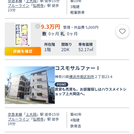
京急本線
「
上大岡
」駅 徒歩15分
築19年
ブルーライン
「
弘明寺
」駅 徒歩
3階建
23分
軽量鉄骨
9.3
万円
管理・共益費 5,000円
敷
0ヶ月
礼
0ヶ月
お気
所在階
間取り
専有面積
1階
2DK
52.17㎡
詳細を確認
コスモサルファーⅠ
神奈川県
横浜市南区
別所
２丁目23-4
POINT
賃貸も売買も。お部屋探しはハウスメイトシ
ョップ上大岡店へ。
京急本線
「
上大岡
」駅 徒歩15分
築40年
ブルーライン
「
弘明寺
」駅 徒歩
4階建
19分
鉄骨造