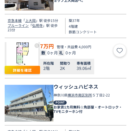
ョップ上大岡店へ。
京急本線
「
上大岡
」駅 徒歩15分
築37年
ブルーライン
「
弘明寺
」駅 徒歩
4階建
23分
鉄筋コンクリート
7
万円
管理・共益費 4,000円
敷
0ヶ月
礼
0ヶ月
お気
所在階
間取り
専有面積
2階
2K
39.06㎡
詳細を確認
ウィッシュハピネス
神奈川県
横浜市南区
別所
５丁目2-22
POINT
お家賃1カ月無料☆角部屋・オートロック・
TVモニターホン付