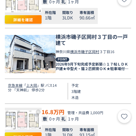
敷
0ヶ月
礼
1ヶ月
お気
所在階
間取り
専有面積
1階
3LDK
90.66㎡
詳細を確認
横浜市磯子区岡村３丁目の一戸
建て
神奈川県
横浜市磯子区
岡村
３丁目16
POINT
2026年9月下旬完成予定新築☆１７帖ＬＤＫ
戸建★中型犬・猫２匹飼育ＯＫ★駐車場付無
料
京急本線
「
上大岡
」駅 バス14
予定
分 「天神前」 停歩2分
3階建
木造
16.8
万円
管理・共益費 1,000円
敷
0ヶ月
礼
1ヶ月
お気
所在階
間取り
専有面積
1階
3LDK
93.15㎡