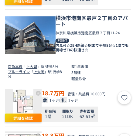
詳細を確認
横浜市港南区最戸２丁目のアパ
ート
神奈川県
横浜市港南区
最戸
２丁目11-24
POINT
内見可☆ZEH新築☆駅まで平坦8分☆1階でも
視線ゼロの快適さ☆
京急本線
「
上大岡
」駅 徒歩8分
築1年未満
ブルーライン
「
上大岡
」駅 徒歩8
3階建
分
軽量鉄骨
18.7
万円
管理・共益費 10,000円
敷
1ヶ月
礼
1ヶ月
お気
所在階
間取り
専有面積
1階
2LDK
62.61㎡
詳細を確認
18.8
万円