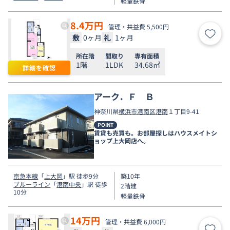
軽量鉄骨
8.4
万円
管理・共益費 5,500円
敷
0ヶ月
礼
1ヶ月
お気
所在階
間取り
専有面積
1階
1LDK
34.68㎡
詳細を確認
アーク．Ｆ Ｂ
神奈川県
横浜市港南区
港南
１丁目9-41
POINT
賃貸も売買も。お部屋探しはハウスメイトシ
ョップ上大岡店へ。
京急本線
「
上大岡
」駅 徒歩9分
築10年
ブルーライン
「
港南中央
」駅 徒歩
2階建
10分
軽量鉄骨
14
万円
管理・共益費 6,000円