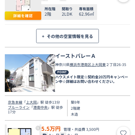
所在階
間取り
専有面積
2階
2LDK
62.96㎡
詳細を確認
+
その他の空室情報を見る
イーストバレーＡ
神奈川県
横浜市港南区
上大岡東
２丁目26-35
POINT
ハウスメイト限定☆契約金20万円キャンペー
ン中☆詳細はお問い合わせください。
京急本線
「
上大岡
」駅 徒歩13分
築9年
ブルーライン
「
港南中央
」駅 徒歩
2階建
17分
木造
5.5
万円
管理・共益費 3,500円