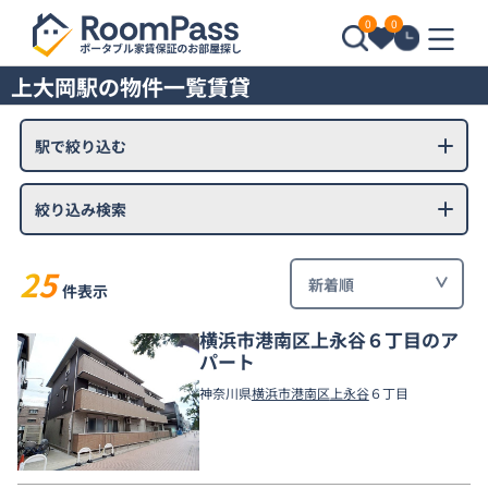
0
0
上大岡駅の物件一覧賃貸
駅で絞り込む
絞り込み検索
25
件表示
横浜市港南区上永谷６丁目のア
パート
神奈川県
横浜市港南区
上永谷
６丁目