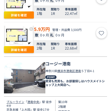
敷
0ヶ月
礼
0ヶ月
お気
所在階
間取り
専有面積
1階
1R
22.47㎡
詳細を確認
5.9
万円
管理・共益費 3,500円
敷
0ヶ月
礼
0ヶ月
お気
所在階
間取り
専有面積
2階
1R
22.68㎡
詳細を確認
コージー港南
神奈川県
横浜市港南区
港南
５丁目4-1
POINT
賃貸も売買も。お部屋探しはハウスメイトシ
ョップ上大岡店へ。
ブルーライン
「
港南中央
」駅 徒歩
築10年
4分
2階建
京急本線
「
上大岡
」駅 徒歩17分