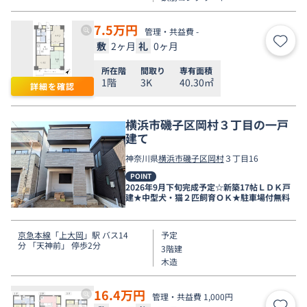
7.5
万円
管理・共益費 -
敷
2ヶ月
礼
0ヶ月
お気
所在階
間取り
専有面積
1階
3K
40.30㎡
詳細を確認
横浜市磯子区岡村３丁目の一戸
建て
神奈川県
横浜市磯子区
岡村
３丁目16
POINT
2026年9月下旬完成予定☆新築17帖ＬＤＫ戸
建★中型犬・猫２匹飼育ＯＫ★駐車場付無料
京急本線
「
上大岡
」駅 バス14
予定
分 「天神前」 停歩2分
3階建
木造
16.4
万円
管理・共益費 1,000円