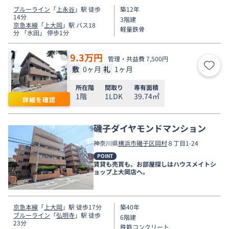
ブルーライン
「
上永谷
」駅 徒歩
築12年
14分
3階建
京急本線
「
上大岡
」駅 バス18
軽量鉄骨
分 「水田」 停歩1分
9.3
万円
管理・共益費 7,500円
敷
0ヶ月
礼
1ヶ月
お気
所在階
間取り
専有面積
1階
1LDK
39.74㎡
詳細を確認
磯子ダイヤモンドマンション
神奈川県
横浜市磯子区
岡村
８丁目1-24
POINT
賃貸も売買も。お部屋探しはハウスメイトシ
ョップ上大岡店へ。
京急本線
「
上大岡
」駅 徒歩17分
築40年
ブルーライン
「
弘明寺
」駅 徒歩
6階建
23分
鉄筋コンクリート