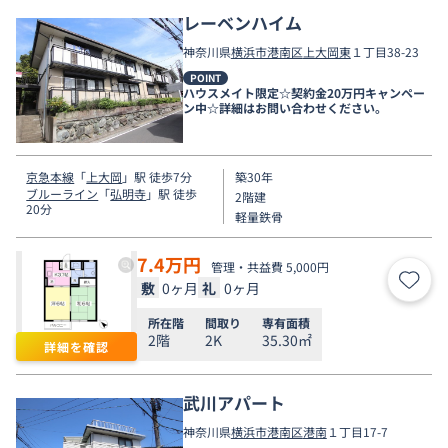
レーベンハイム
神奈川県
横浜市港南区
上大岡東
１丁目38-23
POINT
ハウスメイト限定☆契約金20万円キャンペー
ン中☆詳細はお問い合わせください。
京急本線
「
上大岡
」駅 徒歩7分
築30年
ブルーライン
「
弘明寺
」駅 徒歩
2階建
20分
軽量鉄骨
7.4
万円
管理・共益費 5,000円
敷
0ヶ月
礼
0ヶ月
お気
所在階
間取り
専有面積
2階
2K
35.30㎡
詳細を確認
武川アパート
神奈川県
横浜市港南区
港南
１丁目17-7