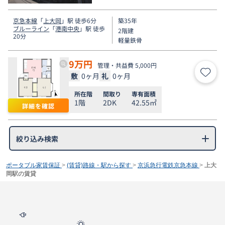
京急本線
「
上大岡
」駅 徒歩6分
築35年
ブルーライン
「
港南中央
」駅 徒歩
2階建
20分
軽量鉄骨
9
万円
管理・共益費 5,000円
敷
0ヶ月
礼
0ヶ月
お気
所在階
間取り
専有面積
1階
2DK
42.55㎡
詳細を確認
絞り込み検索
ポータブル家賃保証
>
(賃貸)路線・駅から探す
>
京浜急行電鉄京急本線
>
上大
岡駅の賃貸