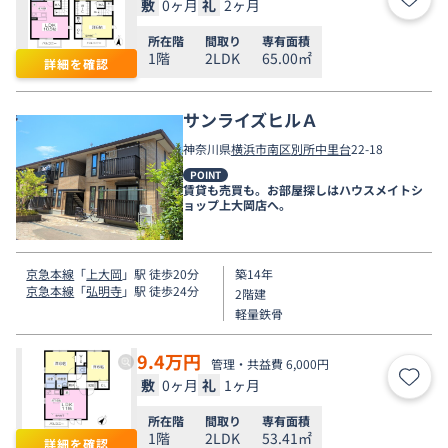
敷
0ヶ月
礼
2ヶ月
お気
所在階
間取り
専有面積
1階
2LDK
65.00㎡
詳細を確認
サンライズヒルＡ
神奈川県
横浜市南区
別所中里台
22-18
POINT
賃貸も売買も。お部屋探しはハウスメイトシ
ョップ上大岡店へ。
京急本線
「
上大岡
」駅 徒歩20分
築14年
京急本線
「
弘明寺
」駅 徒歩24分
2階建
軽量鉄骨
9.4
万円
管理・共益費 6,000円
敷
0ヶ月
礼
1ヶ月
お気
所在階
間取り
専有面積
1階
2LDK
53.41㎡
詳細を確認