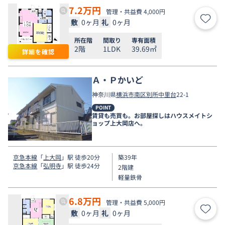
7.2
万円
管理・共益費 4,000円
敷
0ヶ月
礼
0ヶ月
お気
所在階
間取り
専有面積
2階
1LDK
39.69㎡
詳細を確認
Ａ・Ｐかいど
神奈川県
横浜市南区
別所中里台
22-1
POINT
賃貸も売買も。お部屋探しはハウスメイトシ
ョップ上大岡店へ。
京急本線
「
上大岡
」駅 徒歩20分
築39年
京急本線
「
弘明寺
」駅 徒歩24分
2階建
軽量鉄骨
6.8
万円
管理・共益費 5,000円
敷
0ヶ月
礼
0ヶ月
お気