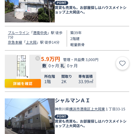
POINT
賃貸も売買も。お部屋探しはハウスメイトシ
ョップ上大岡店へ。
ブルーライン
「
港南中央
」駅 徒歩
築39年
7分
2階建
京急本線
「
上大岡
」駅 徒歩14分
軽量鉄骨
5.9
万円
管理・共益費 3,000円
敷
0ヶ月
礼
0ヶ月
お気
所在階
間取り
専有面積
1階
2K
33.99㎡
詳細を確認
シャルマンＡＩ
神奈川県
横浜市港南区
上大岡東
１丁目33-15
POINT
賃貸も売買も。お部屋探しはハウスメイトシ
ョップ上大岡店へ。