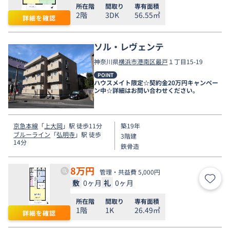
所在階
間取り
専有面積
2階
3DK
56.55㎡
詳細を確認
ソル・レヴェンテ
神奈川県
横浜市港南区
最戸
１丁目15-19
POINT
ハウスメイト限定☆契約金20万円キャンペー
ン中☆詳細はお問い合わせください。
京急本線
「
上大岡
」駅 徒歩11分
築19年
ブルーライン
「
弘明寺
」駅 徒歩
3階建
14分
鉄骨造
8
万円
管理・共益費 5,000円
敷
0ヶ月
礼
0ヶ月
お気
所在階
間取り
専有面積
1階
1K
26.49㎡
詳細を確認