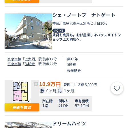
シェ・ノートフ ナトゲート
神奈川県
横浜市南区
別所
２丁目30-5
POINT
賃貸も売買も。お部屋探しはハウスメイトシ
ョップ上大岡店へ。
京急本線
「
上大岡
」駅 徒歩17分
築15年
京急本線
「
弘明寺
」駅 徒歩22分
3階建
軽量鉄骨
10.9
万円
管理・共益費 5,000円
敷
0ヶ月
礼
1ヶ月
お気
所在階
間取り
専有面積
1階
2LDK
52.17㎡
詳細を確認
ドリームハイツ