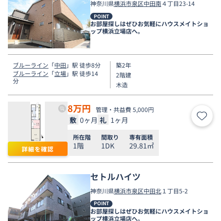
神奈川県
横浜市泉区
中田南
４丁目23-14
POINT
お部屋探しはぜひお気軽にハウスメイトショ
ップ横浜立場店へ。
ブルーライン
「
中田
」駅 徒歩8分
築2年
ブルーライン
「
立場
」駅 徒歩14
2階建
分
木造
8
万円
管理・共益費 5,000円
敷
0ヶ月
礼
1ヶ月
お気
所在階
間取り
専有面積
1階
1DK
29.81㎡
詳細を確認
セトルハイツ
神奈川県
横浜市泉区
中田北
１丁目5-2
POINT
お部屋探しはぜひお気軽にハウスメイトショ
ップ横浜立場店へ。