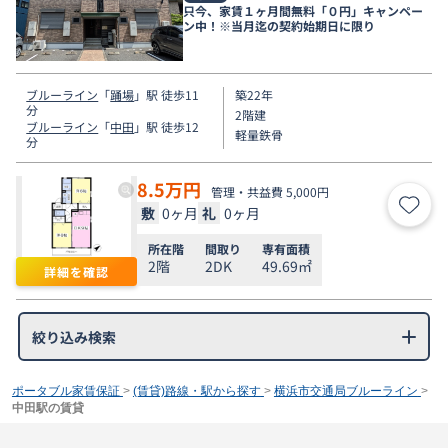
只今、家賃１ヶ月間無料「０円」キャンペー
ン中！※当月迄の契約始期日に限り
ブルーライン
「
踊場
」駅 徒歩11
築22年
分
2階建
ブルーライン
「
中田
」駅 徒歩12
軽量鉄骨
分
8.5
万円
管理・共益費 5,000円
敷
0ヶ月
礼
0ヶ月
お気
所在階
間取り
専有面積
2階
2DK
49.69㎡
詳細を確認
絞り込み検索
ポータブル家賃保証
>
(賃貸)路線・駅から探す
>
横浜市交通局ブルーライン
>
中田駅の賃貸