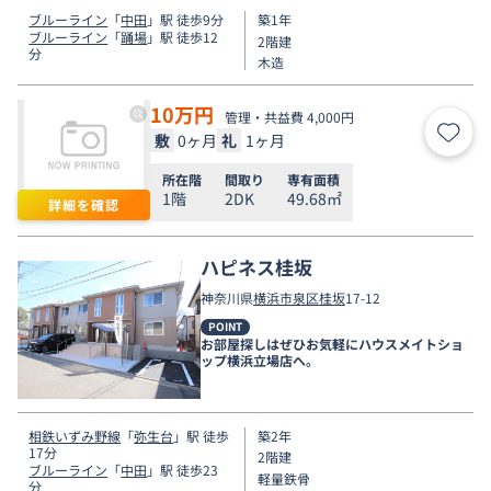
ブルーライン
「
中田
」駅 徒歩9分
築1年
ブルーライン
「
踊場
」駅 徒歩12
2階建
分
木造
10
万円
管理・共益費 4,000円
敷
0ヶ月
礼
1ヶ月
お気
所在階
間取り
専有面積
1階
2DK
49.68㎡
詳細を確認
ハピネス桂坂
神奈川県
横浜市泉区
桂坂
17-12
POINT
お部屋探しはぜひお気軽にハウスメイトショ
ップ横浜立場店へ。
相鉄いずみ野線
「
弥生台
」駅 徒歩
築2年
17分
2階建
ブルーライン
「
中田
」駅 徒歩23
軽量鉄骨
分