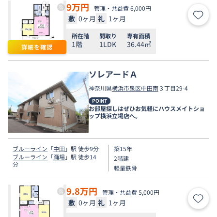
9
万円
管理・共益費 6,000円
敷
0ヶ月
礼
1ヶ月
お気
所在階
間取り
専有面積
1階
1LDK
36.44㎡
詳細を確認
ソレアードＡ
神奈川県
横浜市泉区
中田南
３丁目29-4
POINT
お部屋探しはぜひお気軽にハウスメイトショ
ップ横浜立場店へ。
ブルーライン
「
中田
」駅 徒歩9分
築15年
ブルーライン
「
踊場
」駅 徒歩14
2階建
分
軽量鉄骨
9.8
万円
管理・共益費 5,000円
敷
0ヶ月
礼
1ヶ月
お気