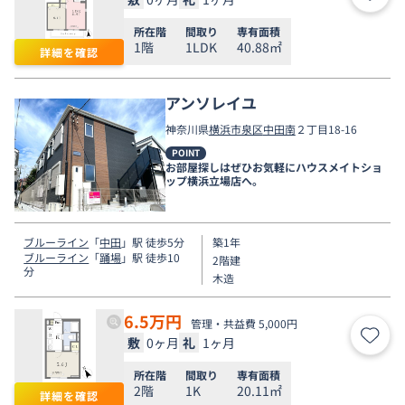
お気
所在階
間取り
専有面積
1階
1LDK
40.88㎡
詳細を確認
アンソレイユ
神奈川県
横浜市泉区
中田南
２丁目18-16
POINT
お部屋探しはぜひお気軽にハウスメイトショ
ップ横浜立場店へ。
ブルーライン
「
中田
」駅 徒歩5分
築1年
ブルーライン
「
踊場
」駅 徒歩10
2階建
分
木造
6.5
万円
管理・共益費 5,000円
敷
0ヶ月
礼
1ヶ月
お気
所在階
間取り
専有面積
2階
1K
20.11㎡
詳細を確認