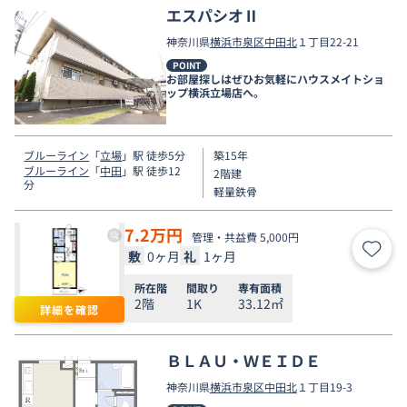
エスパシオⅡ
神奈川県
横浜市泉区
中田北
１丁目22-21
POINT
お部屋探しはぜひお気軽にハウスメイトショ
ップ横浜立場店へ。
ブルーライン
「
立場
」駅 徒歩5分
築15年
ブルーライン
「
中田
」駅 徒歩12
2階建
分
軽量鉄骨
7.2
万円
管理・共益費 5,000円
敷
0ヶ月
礼
1ヶ月
お気
所在階
間取り
専有面積
2階
1K
33.12㎡
詳細を確認
ＢＬＡＵ・ＷＥＩＤＥ
神奈川県
横浜市泉区
中田北
１丁目19-3