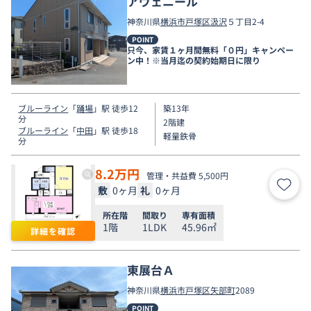
アヴェニール
神奈川県
横浜市戸塚区
汲沢
５丁目2-4
POINT
只今、家賃１ヶ月間無料「０円」キャンペー
ン中！※当月迄の契約始期日に限り
ブルーライン
「
踊場
」駅 徒歩12
築13年
分
2階建
ブルーライン
「
中田
」駅 徒歩18
軽量鉄骨
分
8.2
万円
管理・共益費 5,500円
敷
0ヶ月
礼
0ヶ月
お気
所在階
間取り
専有面積
1階
1LDK
45.96㎡
詳細を確認
東展台Ａ
神奈川県
横浜市戸塚区
矢部町
2089
POINT