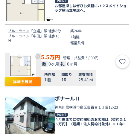
POINT
お部屋探しはぜひお気軽にハウスメイトショ
ップ横浜立場店へ。
ブルーライン
「
立場
」駅 徒歩8分
築26年
ブルーライン
「
中田
」駅 徒歩15
2階建
分
軽量鉄骨
5.5
万円
管理・共益費 5,000円
敷
0ヶ月
礼
0ヶ月
お気
所在階
間取り
専有面積
1階
1R
28.41㎡
詳細を確認
ボナールⅡ
神奈川県
横浜市泉区
白百合
１丁目12-23
POINT
４月末までに契約開始のお客様は【契約金１
５万円】（短期・法人契約対象外）※１年未
満の解約は違約金有