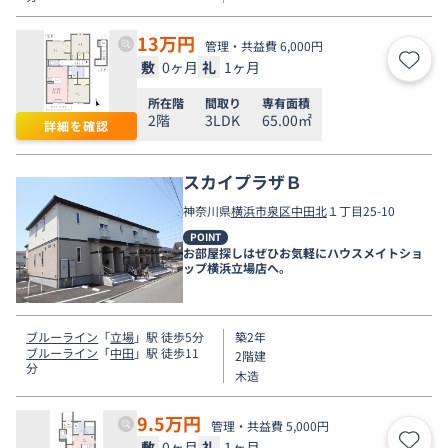
13
万円
管理・共益費 6,000円
敷
0ヶ月
礼
1ヶ月
お気
所在階
間取り
専有面積
2階
3LDK
65.00㎡
詳細を確認
スカイプラザＢ
神奈川県
横浜市泉区
中田北
１丁目25-10
POINT
お部屋探しはぜひお気軽にハウスメイトショ
ップ横浜立場店へ。
ブルーライン
「
立場
」駅 徒歩5分
築2年
ブルーライン
「
中田
」駅 徒歩11
2階建
分
木造
9.5
万円
管理・共益費 5,000円
敷
0ヶ月
礼
1ヶ月