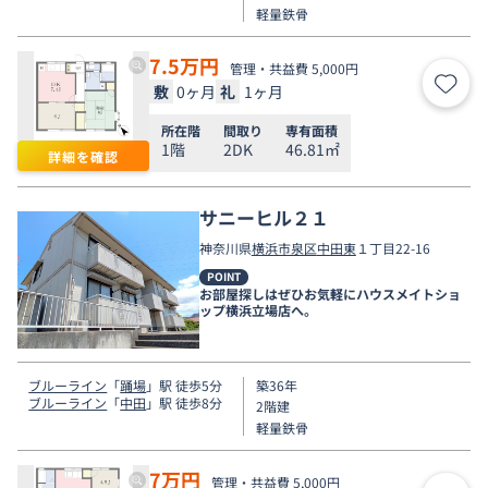
軽量鉄骨
7.5
万円
管理・共益費 5,000円
敷
0ヶ月
礼
1ヶ月
お気
所在階
間取り
専有面積
1階
2DK
46.81㎡
詳細を確認
サニーヒル２１
神奈川県
横浜市泉区
中田東
１丁目22-16
POINT
お部屋探しはぜひお気軽にハウスメイトショ
ップ横浜立場店へ。
ブルーライン
「
踊場
」駅 徒歩5分
築36年
ブルーライン
「
中田
」駅 徒歩8分
2階建
軽量鉄骨
7
万円
管理・共益費 5,000円