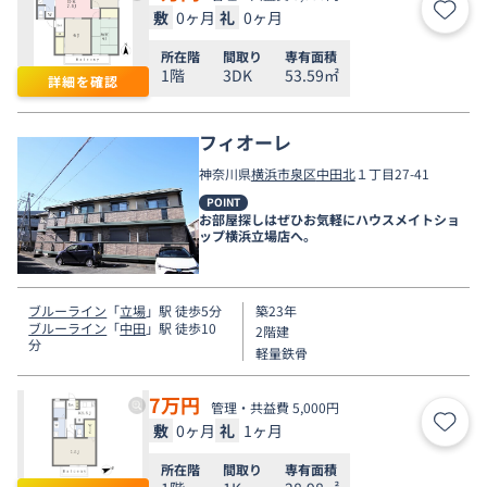
敷
0ヶ月
礼
0ヶ月
お気
所在階
間取り
専有面積
1階
3DK
53.59㎡
詳細を確認
フィオーレ
神奈川県
横浜市泉区
中田北
１丁目27-41
POINT
お部屋探しはぜひお気軽にハウスメイトショ
ップ横浜立場店へ。
ブルーライン
「
立場
」駅 徒歩5分
築23年
ブルーライン
「
中田
」駅 徒歩10
2階建
分
軽量鉄骨
7
万円
管理・共益費 5,000円
敷
0ヶ月
礼
1ヶ月
お気
所在階
間取り
専有面積