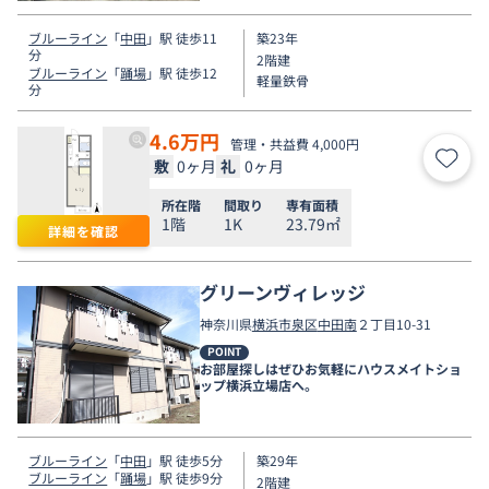
ブルーライン
「
中田
」駅 徒歩11
築23年
分
2階建
ブルーライン
「
踊場
」駅 徒歩12
軽量鉄骨
分
4.6
万円
管理・共益費 4,000円
敷
0ヶ月
礼
0ヶ月
お気
所在階
間取り
専有面積
1階
1K
23.79㎡
詳細を確認
グリーンヴィレッジ
神奈川県
横浜市泉区
中田南
２丁目10-31
POINT
お部屋探しはぜひお気軽にハウスメイトショ
ップ横浜立場店へ。
ブルーライン
「
中田
」駅 徒歩5分
築29年
ブルーライン
「
踊場
」駅 徒歩9分
2階建