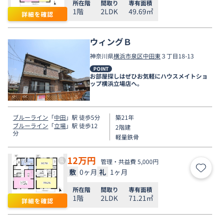
所在階
間取り
専有面積
1階
2LDK
49.69㎡
詳細を確認
ウィングＢ
神奈川県
横浜市泉区
中田東
３丁目18-13
POINT
お部屋探しはぜひお気軽にハウスメイトショ
ップ横浜立場店へ。
ブルーライン
「
中田
」駅 徒歩5分
築21年
ブルーライン
「
立場
」駅 徒歩12
2階建
分
軽量鉄骨
12
万円
管理・共益費 5,000円
敷
0ヶ月
礼
1ヶ月
お気
所在階
間取り
専有面積
1階
2LDK
71.21㎡
詳細を確認