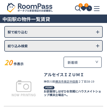
0
0
中田駅の物件一覧賃貸
駅で絞り込む
絞り込み検索
20
件表示
アルセイスＩＺＵＭＩ
神奈川県
横浜市泉区
中田南
２丁目38-19
POINT
お部屋探しはぜひお気軽にハウスメイトショ
ップ横浜立場店へ。