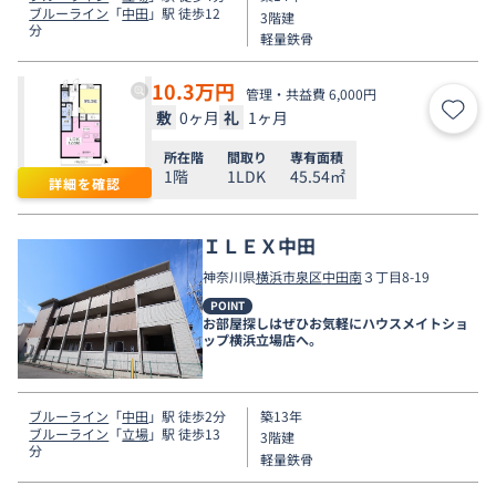
ブルーライン
「
中田
」駅 徒歩12
3階建
分
軽量鉄骨
10.3
万円
管理・共益費 6,000円
敷
0ヶ月
礼
1ヶ月
お気
所在階
間取り
専有面積
1階
1LDK
45.54㎡
詳細を確認
ＩＬＥＸ中田
神奈川県
横浜市泉区
中田南
３丁目8-19
POINT
お部屋探しはぜひお気軽にハウスメイトショ
ップ横浜立場店へ。
ブルーライン
「
中田
」駅 徒歩2分
築13年
ブルーライン
「
立場
」駅 徒歩13
3階建
分
軽量鉄骨