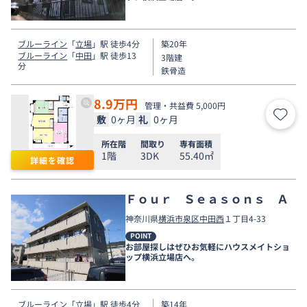
ブルーライン
「
立場
」駅 徒歩4分
築20年
ブルーライン
「
中田
」駅 徒歩13
3階建
分
鉄骨造
8.9
万円
管理・共益費 5,000円
敷
0ヶ月
礼
0ヶ月
お気
所在階
間取り
専有面積
1階
3DK
55.40㎡
詳細を確認
Ｆｏｕｒ Ｓｅａｓｏｎｓ Ａ
神奈川県
横浜市泉区
中田西
１丁目4-33
POINT
お部屋探しはぜひお気軽にハウスメイトショ
ップ横浜立場店へ。
ブルーライン
「
立場
」駅 徒歩4分
築14年