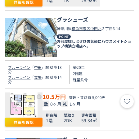
1階
1K
28.98㎡
詳細を確認
グラシューズ
神奈川県
横浜市泉区
中田北
３丁目6-14
POINT
お部屋探しはぜひお気軽にハウスメイトショ
ップ横浜立場店へ。
ブルーライン
「
中田
」駅 徒歩13
築20年
分
2階建
ブルーライン
「
立場
」駅 徒歩14
軽量鉄骨
分
10.5
万円
管理・共益費 5,000円
敷
0ヶ月
礼
1ヶ月
お気
所在階
間取り
専有面積
1階
2DK
59.34㎡
詳細を確認