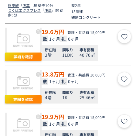
銀座線
「
浅草
」駅 徒歩10分
築2年
つくばエクスプレス
「
浅草
」駅 徒
13階建
歩5分
鉄筋コンクリート
19.6
万円
管理・共益費 15,000円
敷
1ヶ月
礼
0ヶ月
お気
所在階
間取り
専有面積
2階
1LDK
40.70㎡
詳細を確認
13.8
万円
管理・共益費 10,000円
敷
1ヶ月
礼
0ヶ月
お気
所在階
間取り
専有面積
4階
1K
25.46㎡
詳細を確認
19.9
万円
管理・共益費 15,000円
敷
1ヶ月
礼
0ヶ月
お気
所在階
間取り
専有面積