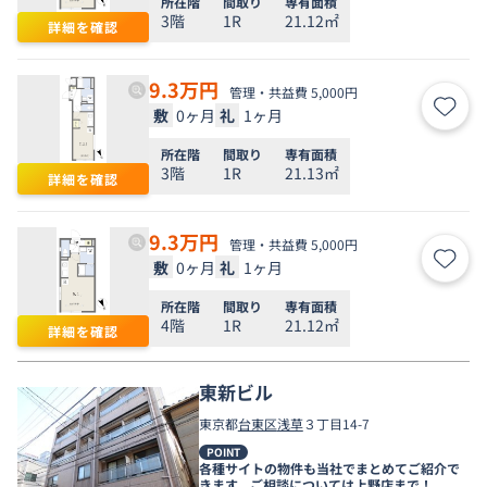
所在階
間取り
専有面積
3階
1R
21.12㎡
詳細を確認
9.3
万円
管理・共益費 5,000円
敷
0ヶ月
礼
1ヶ月
お気
所在階
間取り
専有面積
3階
1R
21.13㎡
詳細を確認
9.3
万円
管理・共益費 5,000円
敷
0ヶ月
礼
1ヶ月
お気
所在階
間取り
専有面積
4階
1R
21.12㎡
詳細を確認
東新ビル
東京都
台東区
浅草
３丁目14-7
POINT
各種サイトの物件も当社でまとめてご紹介で
きます。ご相談については上野店まで！