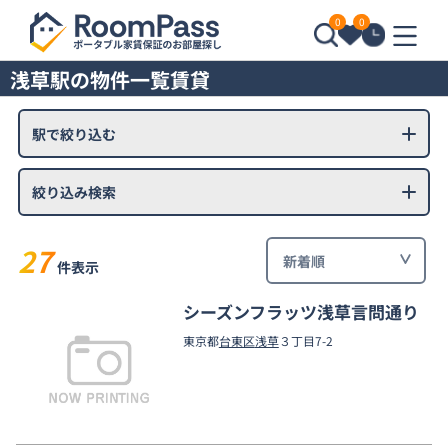
0
0
浅草駅の物件一覧賃貸
駅で絞り込む
絞り込み検索
27
件表示
シーズンフラッツ浅草言問通り
東京都
台東区
浅草
３丁目7-2