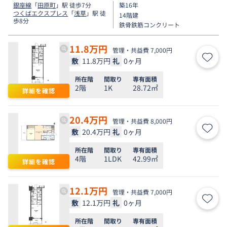
銀座線
「
田原町
」駅 徒歩7分
築16年
つくばエクスプレス
「
浅草
」駅 徒
14階建
歩8分
鉄骨鉄筋コンクリート
11.8
万円
管理・共益費 7,000円
敷
11.8万円
礼
0ヶ月
お気
所在階
間取り
専有面積
2階
1K
28.72㎡
詳細を確認
20.4
万円
管理・共益費 8,000円
敷
20.4万円
礼
0ヶ月
お気
所在階
間取り
専有面積
4階
1LDK
42.99㎡
詳細を確認
12.1
万円
管理・共益費 7,000円
敷
12.1万円
礼
0ヶ月
お気
所在階
間取り
専有面積