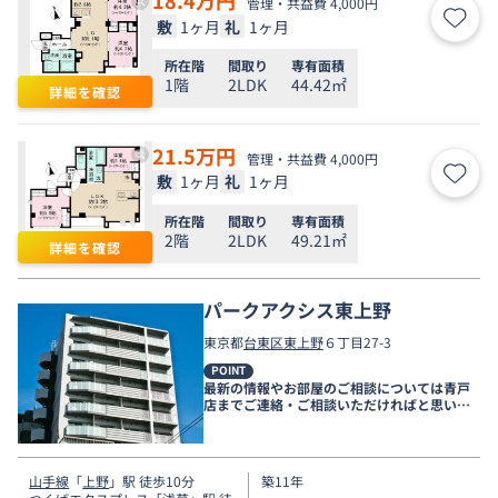
管理・共益費 4,000円
敷
1ヶ月
礼
1ヶ月
お気
所在階
間取り
専有面積
1階
2LDK
44.42㎡
詳細を確認
21.5
万円
管理・共益費 4,000円
敷
1ヶ月
礼
1ヶ月
お気
所在階
間取り
専有面積
2階
2LDK
49.21㎡
詳細を確認
パークアクシス東上野
東京都
台東区
東上野
６丁目27-3
POINT
最新の情報やお部屋のご相談については青戸
店までご連絡・ご相談いただければと思いま
す。
山手線
「
上野
」駅 徒歩10分
築11年