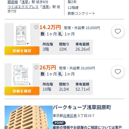
銀座線
「
浅草
」駅 徒歩8分
築2年
つくばエクスプレス
「
浅草
」駅 徒
12階建
歩7分
鉄筋コンクリート
14.2
万円
管理・共益費 10,000円
敷
1ヶ月
礼
1ヶ月
お気
所在階
間取り
専有面積
3階
1DK
26.26㎡
詳細を確認
26
万円
管理・共益費 20,000円
敷
1ヶ月
礼
1ヶ月
お気
所在階
間取り
専有面積
10階
2LDK
52.71㎡
詳細を確認
パークキューブ浅草田原町
東京都
台東区
寿
３丁目19-7
POINT
最新の情報やお部屋のご相談については青戸