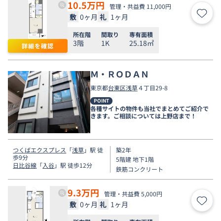
10.5
万円
管理・共益費 11,000円
敷
0ヶ月
礼
1ヶ月
お気
所在階
間取り
専有面積
3階
1K
25.18㎡
詳細を確認
Ｍ・ＲＯＤＡＮ
東京都
台東区
浅草
４丁目29-8
POINT
各種サイトの物件も当社でまとめてご紹介で
きます。ご相談については上野店まで！
つくばエクスプレス
「
浅草
」駅 徒
築2年
歩9分
5階建 地下1階
日比谷線
「
入谷
」駅 徒歩12分
鉄筋コンクリート
9.3
万円
管理・共益費 5,000円
敷
0ヶ月
礼
1ヶ月
お気