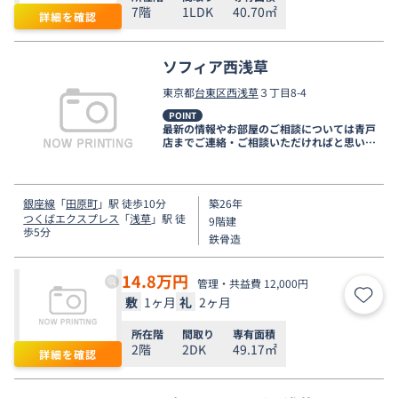
7階
1LDK
40.70㎡
詳細を確認
ソフィア西浅草
東京都
台東区
西浅草
３丁目8-4
POINT
最新の情報やお部屋のご相談については青戸
店までご連絡・ご相談いただければと思いま
す。
銀座線
「
田原町
」駅 徒歩10分
築26年
つくばエクスプレス
「
浅草
」駅 徒
9階建
歩5分
鉄骨造
14.8
万円
管理・共益費 12,000円
敷
1ヶ月
礼
2ヶ月
お気
所在階
間取り
専有面積
2階
2DK
49.17㎡
詳細を確認