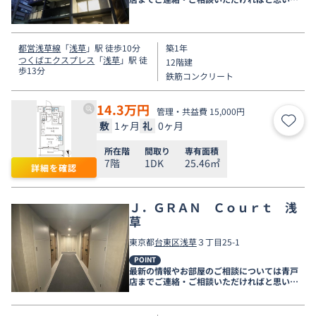
す。
都営浅草線
「
浅草
」駅 徒歩10分
築1年
つくばエクスプレス
「
浅草
」駅 徒
12階建
歩13分
鉄筋コンクリート
14.3
万円
管理・共益費 15,000円
敷
1ヶ月
礼
0ヶ月
お気
所在階
間取り
専有面積
7階
1DK
25.46㎡
詳細を確認
Ｊ．ＧＲＡＮ Ｃｏｕｒｔ 浅
草
東京都
台東区
浅草
３丁目25-1
POINT
最新の情報やお部屋のご相談については青戸
店までご連絡・ご相談いただければと思いま
す。