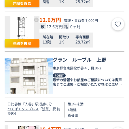
6階
1K
28.72㎡
詳細を確認
12.6
万円
管理・共益費 7,000円
敷
12.6万円
礼
0ヶ月
お気
所在階
間取り
専有面積
13階
1K
28.72㎡
詳細を確認
グラン ルーブル 上野
東京都
台東区
松が谷
４丁目10-2
POINT
最新の情報やお部屋のご相談については青戸
店までご連絡・ご相談いただければと思いま
す。
日比谷線
「
入谷
」駅 徒歩6分
築1年未満
つくばエクスプレス
「
浅草
」駅 徒
4階建
歩9分
鉄骨造
18.4
万円