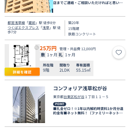
店までご連絡・ご相談いただければと思いま
す。
都営浅草線
「
蔵前
」駅 徒歩8分
築20年
つくばエクスプレス
「
浅草
」駅 徒
15階建
歩7分
鉄筋コンクリート
25
万円
管理・共益費 12,000円
敷
1ヶ月
礼
1ヶ月
お気
所在階
間取り
専有面積
9階
2LDK
55.15㎡
詳細を確認
コンフォリア浅草松が谷
東京都
台東区
松が谷
１丁目１１－５
POINT
■礼金ゼロ！※1年以内解約時賃料1か月分違
約金有■ネット無料！（ファミリーネットジ
ャパン限定）