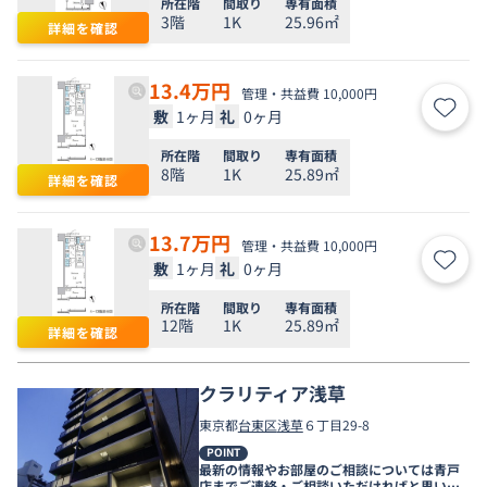
所在階
間取り
専有面積
3階
1K
25.96㎡
詳細を確認
13.4
万円
管理・共益費 10,000円
敷
1ヶ月
礼
0ヶ月
お気
所在階
間取り
専有面積
8階
1K
25.89㎡
詳細を確認
13.7
万円
管理・共益費 10,000円
敷
1ヶ月
礼
0ヶ月
お気
所在階
間取り
専有面積
12階
1K
25.89㎡
詳細を確認
クラリティア浅草
東京都
台東区
浅草
６丁目29-8
POINT
最新の情報やお部屋のご相談については青戸
店までご連絡・ご相談いただければと思いま