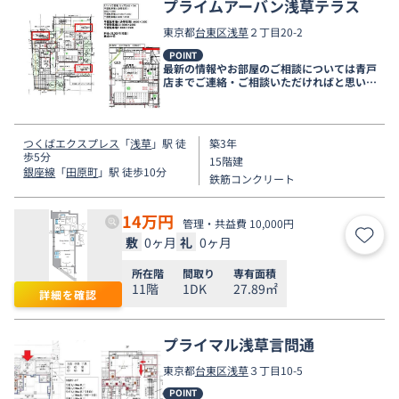
プライムアーバン浅草テラス
東京都
台東区
浅草
２丁目20-2
POINT
最新の情報やお部屋のご相談については青戸
店までご連絡・ご相談いただければと思いま
す。
つくばエクスプレス
「
浅草
」駅 徒
築3年
歩5分
15階建
銀座線
「
田原町
」駅 徒歩10分
鉄筋コンクリート
14
万円
管理・共益費 10,000円
敷
0ヶ月
礼
0ヶ月
お気
所在階
間取り
専有面積
11階
1DK
27.89㎡
詳細を確認
プライマル浅草言問通
東京都
台東区
浅草
３丁目10-5
POINT