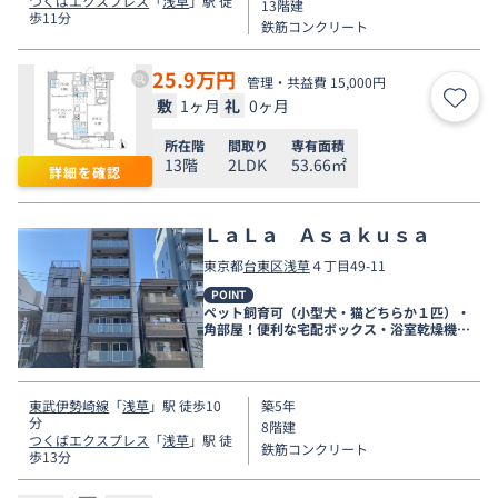
つくばエクスプレス
「
浅草
」駅 徒
13階建
歩11分
鉄筋コンクリート
25.9
万円
管理・共益費 15,000円
敷
1ヶ月
礼
0ヶ月
お気
所在階
間取り
専有面積
13階
2LDK
53.66㎡
詳細を確認
ＬａＬａ Ａｓａｋｕｓａ
東京都
台東区
浅草
４丁目49-11
POINT
ペット飼育可（小型犬・猫どちらか１匹）・
角部屋！便利な宅配ボックス・浴室乾燥機
付！ご相談は上野店まで
東武伊勢崎線
「
浅草
」駅 徒歩10
築5年
分
8階建
つくばエクスプレス
「
浅草
」駅 徒
鉄筋コンクリート
歩13分