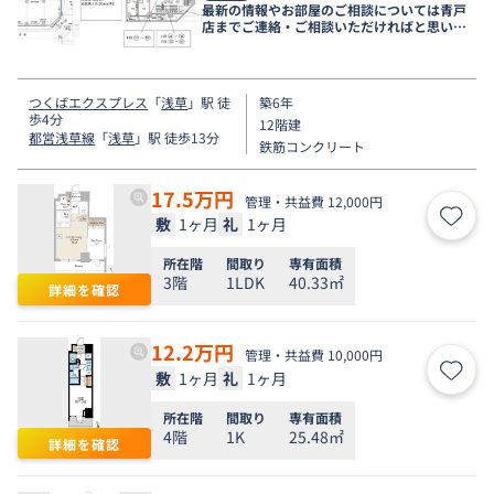
最新の情報やお部屋のご相談については青戸
店までご連絡・ご相談いただければと思いま
す。
つくばエクスプレス
「
浅草
」駅 徒
築6年
歩4分
12階建
都営浅草線
「
浅草
」駅 徒歩13分
鉄筋コンクリート
17.5
万円
管理・共益費 12,000円
敷
1ヶ月
礼
1ヶ月
お気
所在階
間取り
専有面積
3階
1LDK
40.33㎡
詳細を確認
12.2
万円
管理・共益費 10,000円
敷
1ヶ月
礼
1ヶ月
お気
所在階
間取り
専有面積
4階
1K
25.48㎡
詳細を確認