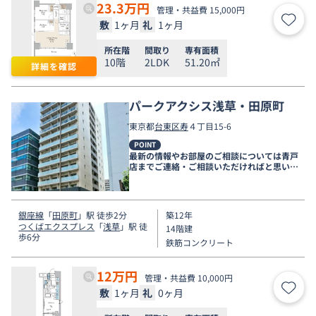
23.3
万円
管理・共益費 15,000円
敷
1ヶ月
礼
1ヶ月
お気
所在階
間取り
専有面積
10階
2LDK
51.20㎡
詳細を確認
パークアクシス浅草・田原町
東京都
台東区
寿
４丁目15-6
POINT
最新の情報やお部屋のご相談については青戸
店までご連絡・ご相談いただければと思いま
す。
銀座線
「
田原町
」駅 徒歩2分
築12年
つくばエクスプレス
「
浅草
」駅 徒
14階建
歩6分
鉄筋コンクリート
12
万円
管理・共益費 10,000円
敷
1ヶ月
礼
0ヶ月
お気