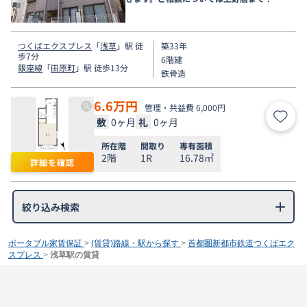
つくばエクスプレス
「
浅草
」駅 徒
築33年
歩7分
6階建
銀座線
「
田原町
」駅 徒歩13分
鉄骨造
6.6
万円
管理・共益費 6,000円
敷
0ヶ月
礼
0ヶ月
お気
所在階
間取り
専有面積
2階
1R
16.78㎡
詳細を確認
絞り込み検索
ポータブル家賃保証
>
(賃貸)路線・駅から探す
>
首都圏新都市鉄道つくばエク
スプレス
>
浅草駅の賃貸