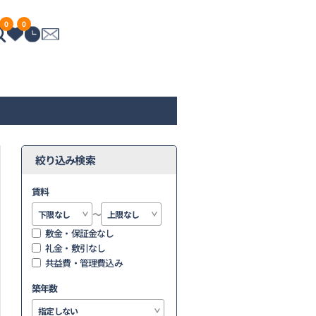
0
0
賃料
～
敷金・保証金なし
礼金・敷引なし
共益費・管理費込み
築年数