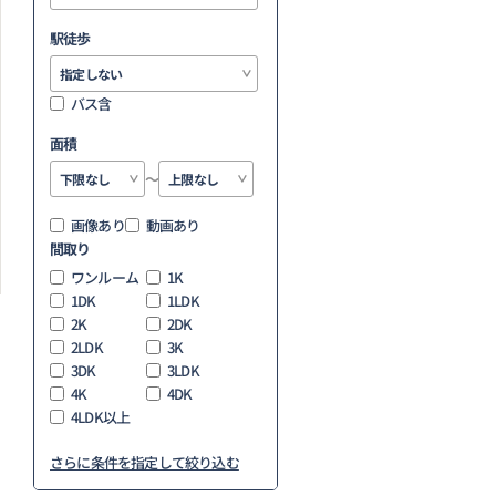
駅徒歩
バス含
面積
～
画像あり
動画あり
間取り
ワンルーム
1K
1DK
1LDK
2K
2DK
2LDK
3K
3DK
3LDK
4K
4DK
4LDK以上
さらに条件を指定して絞り込む