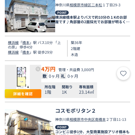
神奈川県
相模原市緑区
二本松
１丁目29-3
POINT
横浜線橋本駅よりバスで約10分の１Kのお部
屋です♪角部屋の2面採光でお部屋が明るくな
ります♪
横浜線
「
橋本
」駅 バス10分 「上
築36年
の原」 停歩4分
2階建
横浜線
「
橋本
」駅 徒歩29分
木造
4
万円
管理・共益費 3,000円
敷
0ヶ月
礼
0ヶ月
お気
所在階
間取り
専有面積
1階
1K
23.14㎡
詳細を確認
コスモポリタン２
神奈川県
相模原市中央区
南橋本
２丁目11-13
POINT
コンビニ徒歩1分、大型商業施設アリオ橋本も