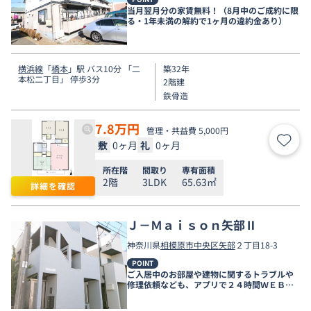
当月翌月分の家賃無料！（8月中のご成約に限
る・1年未満の解約で1ヶ月の違約金あり）
横浜線
「
橋本
」駅 バス10分 「二
築32年
本松二丁目」 停歩3分
2階建
鉄骨造
7.8
万円
管理・共益費 5,000円
敷
0ヶ月
礼
0ヶ月
お気
所在階
間取り
専有面積
2階
3LDK
65.63㎡
詳細を確認
Ｊ－Ｍａｉｓｏｎ矢部Ⅱ
神奈川県
相模原市中央区
矢部
２丁目18-3
POINT
ご入居中のお部屋や建物に関するトラブルや
修理依頼なども、アプリで２４時間ＷＥＢ受
付しております。