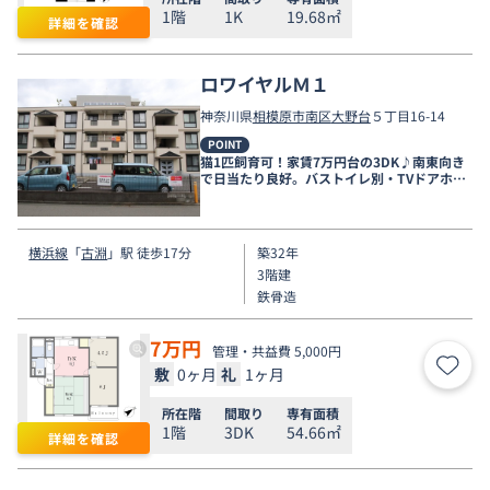
1階
1K
19.68㎡
詳細を確認
ロワイヤルＭ１
神奈川県
相模原市南区
大野台
５丁目16-14
POINT
猫1匹飼育可！家賃7万円台の3DK♪南東向き
で日当たり良好。バストイレ別・TVドアホン
完備
横浜線
「
古淵
」駅 徒歩17分
築32年
3階建
鉄骨造
7
万円
管理・共益費 5,000円
敷
0ヶ月
礼
1ヶ月
お気
所在階
間取り
専有面積
1階
3DK
54.66㎡
詳細を確認