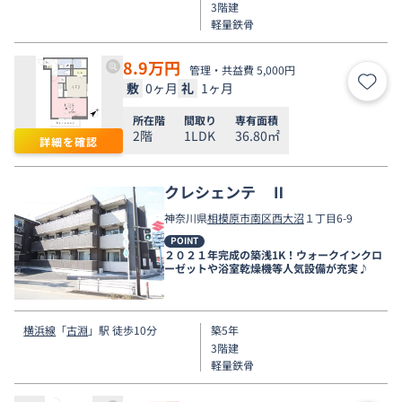
3階建
軽量鉄骨
8.9
万円
管理・共益費 5,000円
敷
0ヶ月
礼
1ヶ月
お気
所在階
間取り
専有面積
2階
1LDK
36.80㎡
詳細を確認
クレシェンテ Ⅱ
神奈川県
相模原市南区
西大沼
１丁目6-9
POINT
２０２１年完成の築浅1K！ウォークインクロ
ーゼットや浴室乾燥機等人気設備が充実♪
横浜線
「
古淵
」駅 徒歩10分
築5年
3階建
軽量鉄骨