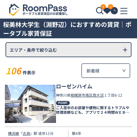
0
0
桜美林大学生（淵野辺）におすすめの賃貸｜ポ
ータブル家賃保証
エリア・条件で絞り込む
106
件表示
ローゼンハイム
神奈川県
相模原市南区
西大沼
１丁目6-12
POINT
ご入居中のお部屋や建物に関するトラブルや
修理依頼なども、アプリで２４時間ＷＥＢ受
付しております。
横浜線
「
古淵
」駅 徒歩11分
築4年