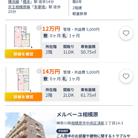
横浜線
「
橋本
」駅 徒歩14分
築8年
京王相模原線
「
多摩境
」駅 徒歩
2階建
20分
軽量鉄骨
12
万円
管理・共益費 5,000円
敷
0ヶ月
礼
1ヶ月
お気
所在階
間取り
専有面積
2階
1LDK
50.75㎡
詳細を確認
14
万円
管理・共益費 5,000円
敷
0ヶ月
礼
1ヶ月
お気
所在階
間取り
専有面積
2階
2LDK
61.75㎡
詳細を確認
メルベーユ相模原
神奈川県
相模原市中央区
清新
２丁目14-3
POINT
ご入居中のお部屋や建物に関するトラブルや