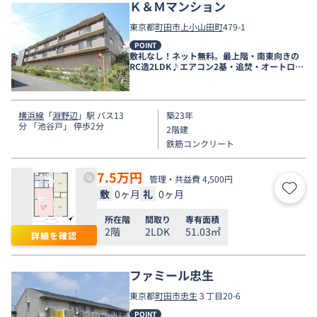
Ｋ＆Ｍマンション
東京都
町田市
上小山田町
479-1
POINT
敷礼なし！ネット無料。最上階・南東向きの
RC造2LDK♪エアコン2基・追焚・オートロッ
ク完備
横浜線
「
淵野辺
」駅 バス13
築23年
分 「池谷戸」 停歩2分
2階建
鉄筋コンクリート
7.5
万円
管理・共益費 4,500円
敷
0ヶ月
礼
0ヶ月
お気
所在階
間取り
専有面積
2階
2LDK
51.03㎡
詳細を確認
ファミール忠生
東京都
町田市
忠生
３丁目20-6
POINT