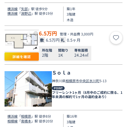
横浜線
「
矢部
」駅 徒歩9分
築1年
横浜線
「
淵野辺
」駅 徒歩19分
3階建
木造
6.5
万円
管理・共益費 3,000円
敷
6.5万円
礼
0.5ヶ月
お気
所在階
間取り
専有面積
2階
1K
24.24㎡
詳細を確認
Ｓｏｌａ
神奈川県
相模原市中央区
氷川町
5-13
POINT
フリーレント1ヶ月（8月中のご成約に限る、1
年未満の解約で1ヶ月の違約金あり）
横浜線
「
相模原
」駅 徒歩8分
築16年
相模線
「
南橋本
」駅 徒歩20分
3階建