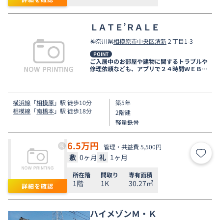
ＬＡＴＥ’ＲＡＬＥ
神奈川県
相模原市中央区
清新
２丁目1-3
POINT
ご入居中のお部屋や建物に関するトラブルや
修理依頼なども、アプリで２４時間ＷＥＢ受
付しております。
横浜線
「
相模原
」駅 徒歩10分
築5年
相模線
「
南橋本
」駅 徒歩18分
2階建
軽量鉄骨
6.5
万円
管理・共益費 5,500円
敷
0ヶ月
礼
1ヶ月
お気
所在階
間取り
専有面積
1階
1K
30.27㎡
詳細を確認
ハイメゾンＭ・Ｋ