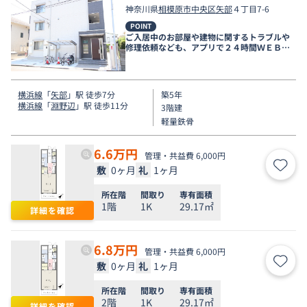
神奈川県
相模原市中央区
矢部
４丁目7-6
POINT
ご入居中のお部屋や建物に関するトラブルや
修理依頼なども、アプリで２４時間ＷＥＢ受
付しております。
横浜線
「
矢部
」駅 徒歩7分
築5年
横浜線
「
淵野辺
」駅 徒歩11分
3階建
軽量鉄骨
6.6
万円
管理・共益費 6,000円
敷
0ヶ月
礼
1ヶ月
お気
所在階
間取り
専有面積
1階
1K
29.17㎡
詳細を確認
6.8
万円
管理・共益費 6,000円
敷
0ヶ月
礼
1ヶ月
お気
所在階
間取り
専有面積
2階
1K
29.17㎡
詳細を確認