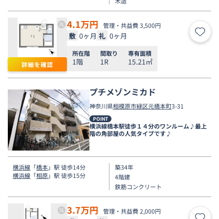
木造
4.1
万円
管理・共益費 3,500円
敷
0ヶ月
礼
0ヶ月
お気
所在階
間取り
専有面積
1階
1R
15.21㎡
詳細を確認
プチメゾンミカド
神奈川県
相模原市緑区
元橋本町
3-31
POINT
横浜線橋本駅徒歩１４分のワンルーム♪最上
階の角部屋の人気タイプです♪
横浜線
「
橋本
」駅 徒歩14分
築34年
横浜線
「
相原
」駅 徒歩15分
4階建
鉄筋コンクリート
3.7
万円
管理・共益費 2,000円