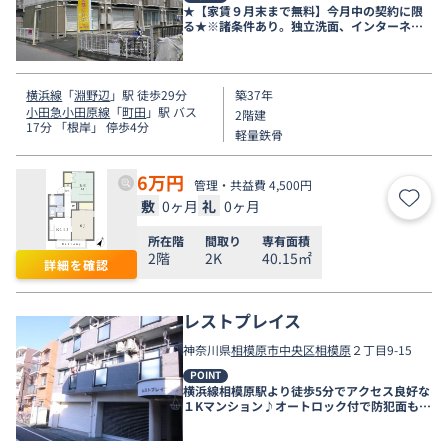
★【家賃９月末まで無料】今月中の契約に限
る★※諸条件あり。独立洗面、インターネッ
ト無料有♪
横浜線
「
淵野辺
」駅 徒歩29分
築37年
小田急小田原線
「
町田
」駅 バス
2階建
17分 「根岸」 停歩4分
軽量鉄骨
6
万円
管理・共益費 4,500円
敷
0ヶ月
礼
0ヶ月
お気
所在階
間取り
専有面積
2階
2K
40.15㎡
詳細を確認
レストプレイス
神奈川県
相模原市中央区
相模原
２丁目9-15
POINT
横浜線相模原駅より徒歩5分でアクセス良好な
１Kマンション♪オートロック付で防犯面も安
心です♪