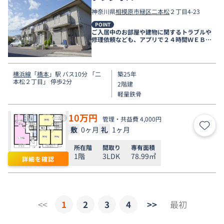
神奈川県
相模原市緑区
二本松
２丁目4-23
POINT
ご入居中のお部屋や建物に関するトラブルや
修理依頼なども、アプリで２４時間ＷＥＢ受
付しております。
横浜線
「
橋本
」駅 バス10分 「二
築25年
本松２丁目」 停歩2分
2階建
軽量鉄骨
10
万円
管理・共益費 4,000円
敷
0ヶ月
礼
1ヶ月
お気
所在階
間取り
専有面積
1階
3LDK
78.99㎡
詳細を確認
<<
1
2
3
4
>>
最初