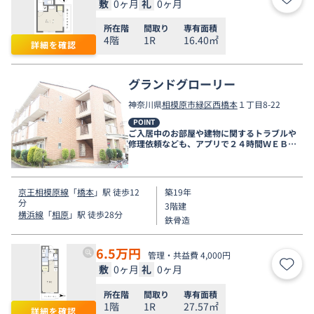
敷
0ヶ月
礼
0ヶ月
お気
所在階
間取り
専有面積
4階
1R
16.40㎡
詳細を確認
グランドグローリー
神奈川県
相模原市緑区
西橋本
１丁目8-22
POINT
ご入居中のお部屋や建物に関するトラブルや
修理依頼なども、アプリで２４時間ＷＥＢ受
付しております。
京王相模原線
「
橋本
」駅 徒歩12
築19年
分
3階建
横浜線
「
相原
」駅 徒歩28分
鉄骨造
6.5
万円
管理・共益費 4,000円
敷
0ヶ月
礼
0ヶ月
お気
所在階
間取り
専有面積
1階
1R
27.57㎡
詳細を確認