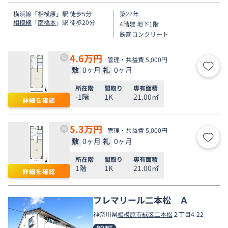
横浜線
「
相模原
」駅 徒歩5分
築27年
相模線
「
南橋本
」駅 徒歩20分
4階建 地下1階
鉄筋コンクリート
4.6
万円
管理・共益費 5,000円
敷
0ヶ月
礼
0ヶ月
お気
所在階
間取り
専有面積
-1階
1K
21.00㎡
詳細を確認
5.3
万円
管理・共益費 5,000円
敷
0ヶ月
礼
0ヶ月
お気
所在階
間取り
専有面積
1階
1K
21.00㎡
詳細を確認
フレマリール二本松 Ａ
神奈川県
相模原市緑区
二本松
２丁目4-22
POINT