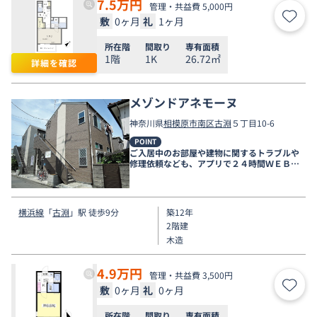
7.5
万円
管理・共益費 5,000円
敷
0ヶ月
礼
1ヶ月
お気
所在階
間取り
専有面積
1階
1K
26.72㎡
詳細を確認
メゾンドアネモーヌ
神奈川県
相模原市南区
古淵
５丁目10-6
POINT
ご入居中のお部屋や建物に関するトラブルや
修理依頼なども、アプリで２４時間ＷＥＢ受
付しております。
横浜線
「
古淵
」駅 徒歩9分
築12年
2階建
木造
4.9
万円
管理・共益費 3,500円
敷
0ヶ月
礼
0ヶ月
お気
所在階
間取り
専有面積