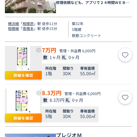
修理依頼なども、アプリで２４時間ＷＥＢ受
付しております。
横浜線
「
相模原
」駅 徒歩11分
築32年
相模線
「
南橋本
」駅 徒歩15分
5階建
鉄筋コンクリート
7
万円
管理・共益費 6,000円
敷
1ヶ月
礼
0ヶ月
お気
所在階
間取り
専有面積
1階
3DK
55.00㎡
詳細を確認
8.3
万円
管理・共益費 6,000円
敷
8.3万円
礼
0ヶ月
お気
所在階
間取り
専有面積
5階
3DK
55.00㎡
詳細を確認
プレジオＭ