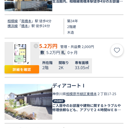
生活圏内。相模線南橋本駅徒歩4分のお部屋で
す。
相模線
「
南橋本
」駅 徒歩4分
築34年
横浜線
「
橋本
」駅 徒歩24分
2階建
木造
5.2
万円
管理・共益費 2,000円
敷
5.2万円
礼
0ヶ月
お気
所在階
間取り
専有面積
2階
2K
33.05㎡
詳細を確認
ディアコートⅠ
神奈川県
相模原市緑区
東橋本
２丁目17-25
POINT
ご入居中のお部屋や建物に関するトラブルや
修理依頼なども、アプリで２４時間ＷＥＢ受
付しております。