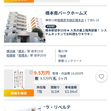
橋本南パークホームズ
神奈川県
相模原市緑区
橋本台
１丁目5-19
POINT
橋本駅徒歩15分★ 人気の最上階角部屋！ シス
テムキッチンでお料理もウキウキ☆
横浜線
「
橋本
」駅 徒歩15分
築37年
相模線
「
南橋本
」駅 徒歩20分
7階建
鉄筋コンクリート
9.5
万円
管理・共益費 10,000円
敷
9.5万円
礼
0ヶ月
お気
所在階
間取り
専有面積
7階
3LDK
63.94㎡
詳細を確認
ラ・リベルテ