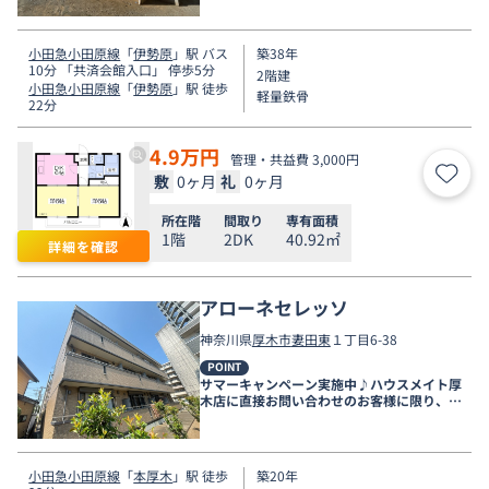
小田急小田原線
「
伊勢原
」駅 バス
築38年
10分 「共済会館入口」 停歩5分
2階建
小田急小田原線
「
伊勢原
」駅 徒歩
軽量鉄骨
22分
4.9
万円
管理・共益費 3,000円
敷
0ヶ月
礼
0ヶ月
お気
所在階
間取り
専有面積
1階
2DK
40.92㎡
詳細を確認
アローネセレッソ
神奈川県
厚木市
妻田東
１丁目6-38
POINT
サマーキャンペーン実施中♪ハウスメイト厚
木店に直接お問い合わせのお客様に限り、９
月末まで家賃無料♪
小田急小田原線
「
本厚木
」駅 徒歩
築20年