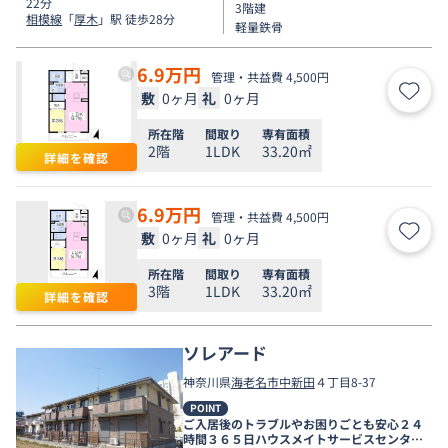
22分
3階建
相模線
「
厚木
」駅 徒歩28分
軽量鉄骨
6.9
万円
管理・共益費 4,500円
敷
0ヶ月
礼
0ヶ月
お気
所在階
間取り
専有面積
2階
1LDK
33.20㎡
詳細を確認
6.9
万円
管理・共益費 4,500円
敷
0ヶ月
礼
0ヶ月
お気
所在階
間取り
専有面積
3階
1LDK
33.20㎡
詳細を確認
ソレアード
神奈川県
海老名市
中新田
４丁目8-37
POINT
ご入居後のトラブルやお困りごとも安心２４
時間３６５日ハウスメイトサービスセンター