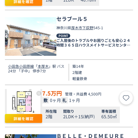
詳細を確認
セラブール５
神奈川県
厚木市
下荻野
545-1
POINT
ご入居後のトラブルやお困りごとも安心２４
時間３６５日ハウスメイトサービスセンター
電話受付対応。
小田急小田原線
「
本厚木
」駅 バス
築14年
24分 「子中」 停歩7分
2階建
軽量鉄骨
7.5
万円
管理・共益費 4,500円
敷
0ヶ月
礼
1ヶ月
お気
所在階
間取り
専有面積
2階
2LDK＋1S(納戸)
65.50㎡
詳細を確認
ＢＥＬＬＥ・ＤＥＭＥＵＲＥ