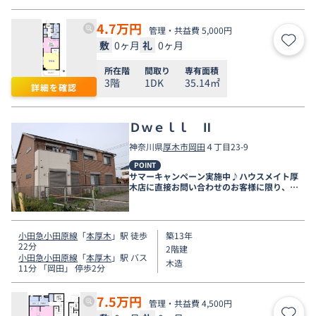
4.7
万円
管理・共益費 5,000円
敷
0ヶ月
礼
0ヶ月
お気
所在階
間取り
専有面積
3階
1DK
35.14㎡
詳細を確認
Ｄｗｅｌｌ Ⅱ
神奈川県
厚木市
岡田
４丁目23-9
POINT
サマーキャンペーン実施中♪ハウスメイト厚
木店に直接お問い合わせのお客様に限り、９
月末まで家賃無料♪
小田急小田原線
「
本厚木
」駅 徒歩
築13年
22分
2階建
小田急小田原線
「
本厚木
」駅 バス
木造
11分 「岡田」 停歩2分
7.5
万円
管理・共益費 4,500円