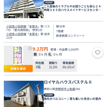
POINT
ご入居後のトラブルやお困りごとも安心２４
時間３６５日ハウスメイトサービスセンター
電話受付対応。
小田急小田原線
「
本厚木
」駅 バス
築36年
7分 「愛光病院前」 停歩2分
7階建
小田急小田原線
「
本厚木
」駅 徒歩
鉄骨鉄筋コンクリート
22分
9.2
万円
管理・共益費 5,000円
敷
0ヶ月
礼
0ヶ月
お気
所在階
間取り
専有面積
3階
2LDK
66.00㎡
詳細を確認
ロイヤルハウスパステルⅡ
神奈川県
伊勢原市
上粕屋
386
POINT
南向きバルコニー♪落ち着いた色合いの室内
♪