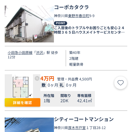
コーポカタクラ
神奈川県
秦野市
春日町
9-9
POINT
ご入居後のトラブルやお困りごとも安心２４
時間３６５日ハウスメイトサービスセンター
電話受付対応。
小田急小田原線
「
渋沢
」駅 徒歩
築40年
12分
2階建
軽量鉄骨
4
万円
管理・共益費 4,500円
敷
0ヶ月
礼
0ヶ月
お気
所在階
間取り
専有面積
1階
2DK
42.41㎡
詳細を確認
シティーコートマンション
神奈川県
厚木市
戸室
１丁目28-12