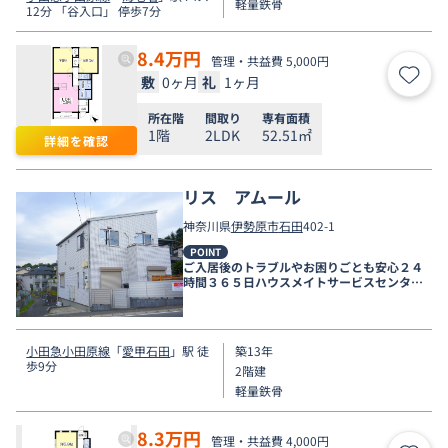
軽量鉄骨
12分 「谷入口」 停歩7分
8.4
万円
管理・共益費 5,000円
敷
0ヶ月
礼
1ヶ月
お気
所在階
間取り
専有面積
1階
2LDK
52.51㎡
詳細を確認
リス アムール
神奈川県
伊勢原市
石田
402-1
POINT
ご入居後のトラブルやお困りごとも安心２４
時間３６５日ハウスメイトサービスセンター
電話受付対応。
小田急小田原線
「
愛甲石田
」駅 徒
築13年
歩9分
2階建
軽量鉄骨
8.3
万円
管理・共益費 4,000円