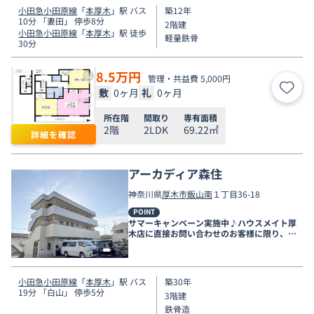
小田急小田原線
「
本厚木
」駅 バス
築12年
10分 「妻田」 停歩8分
2階建
小田急小田原線
「
本厚木
」駅 徒歩
軽量鉄骨
30分
8.5
万円
管理・共益費 5,000円
敷
0ヶ月
礼
0ヶ月
お気
所在階
間取り
専有面積
2階
2LDK
69.22㎡
詳細を確認
アーカディア森住
神奈川県
厚木市
飯山南
１丁目36-18
POINT
サマーキャンペーン実施中♪ハウスメイト厚
木店に直接お問い合わせのお客様に限り、９
月末まで家賃無料♪
小田急小田原線
「
本厚木
」駅 バス
築30年
19分 「白山」 停歩5分
3階建
鉄骨造