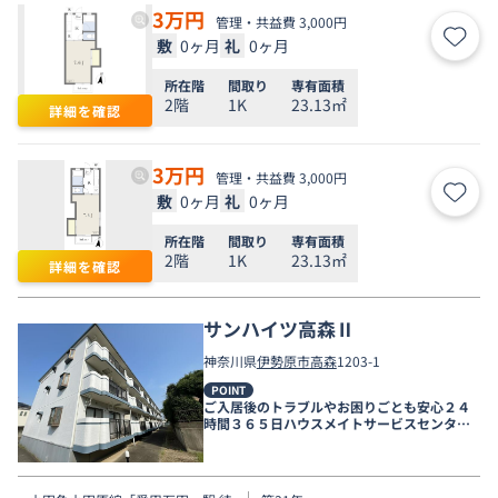
3
万円
管理・共益費 3,000円
敷
0ヶ月
礼
0ヶ月
お気
所在階
間取り
専有面積
2階
1K
23.13㎡
詳細を確認
3
万円
管理・共益費 3,000円
敷
0ヶ月
礼
0ヶ月
お気
所在階
間取り
専有面積
2階
1K
23.13㎡
詳細を確認
サンハイツ高森Ⅱ
神奈川県
伊勢原市
高森
1203-1
POINT
ご入居後のトラブルやお困りごとも安心２４
時間３６５日ハウスメイトサービスセンター
電話受付対応。