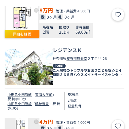
8
万円
管理・共益費 4,500円
敷
0ヶ月
礼
0ヶ月
お気
所在階
間取り
専有面積
2階
2LDK
69.00㎡
詳細を確認
レジデンスＫ
神奈川県
秦野市
鶴巻南
２丁目44-26
POINT
ご入居後のトラブルやお困りごとも安心２４
時間３６５日ハウスメイトサービスセンター
電話受付対応。
小田急小田原線
「
東海大学前
」
築29年
駅 徒歩10分
2階建
小田急小田原線
「
鶴巻温泉
」駅 徒
軽量鉄骨
歩10分
4
万円
管理・共益費 4,000円
敷
0ヶ月
礼
0ヶ月
お気