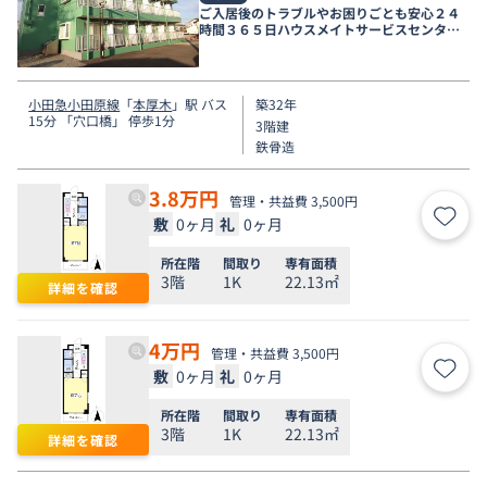
ご入居後のトラブルやお困りごとも安心２４
時間３６５日ハウスメイトサービスセンター
電話受付対応。
小田急小田原線
「
本厚木
」駅 バス
築32年
15分 「穴口橋」 停歩1分
3階建
鉄骨造
3.8
万円
管理・共益費 3,500円
敷
0ヶ月
礼
0ヶ月
お気
所在階
間取り
専有面積
3階
1K
22.13㎡
詳細を確認
4
万円
管理・共益費 3,500円
敷
0ヶ月
礼
0ヶ月
お気
所在階
間取り
専有面積
3階
1K
22.13㎡
詳細を確認