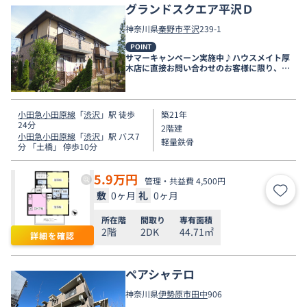
グランドスクエア平沢Ｄ
神奈川県
秦野市
平沢
239-1
POINT
サマーキャンペーン実施中♪ハウスメイト厚
木店に直接お問い合わせのお客様に限り、９
月末まで家賃無料♪
小田急小田原線
「
渋沢
」駅 徒歩
築21年
24分
2階建
小田急小田原線
「
渋沢
」駅 バス7
軽量鉄骨
分 「土橋」 停歩10分
5.9
万円
管理・共益費 4,500円
敷
0ヶ月
礼
0ヶ月
お気
所在階
間取り
専有面積
2階
2DK
44.71㎡
詳細を確認
ペアシャテロ
神奈川県
伊勢原市
田中
906