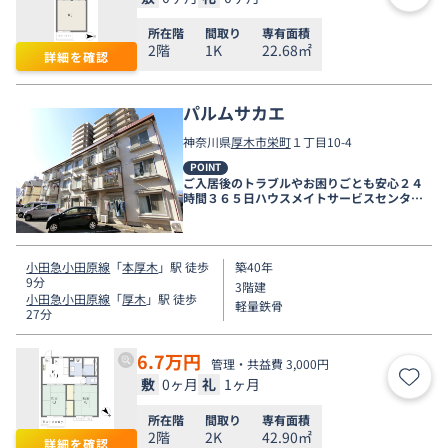
所在階
間取り
専有面積
2階
1K
22.68㎡
詳細を確認
パルムサカエ
神奈川県
厚木市
栄町
１丁目10-4
POINT
ご入居後のトラブルやお困りごとも安心２４
時間３６５日ハウスメイトサービスセンター
電話受付対応。
小田急小田原線
「
本厚木
」駅 徒歩
築40年
9分
3階建
小田急小田原線
「
厚木
」駅 徒歩
軽量鉄骨
27分
6.7
万円
管理・共益費 3,000円
敷
0ヶ月
礼
1ヶ月
お気
所在階
間取り
専有面積
2階
2K
42.90㎡
詳細を確認