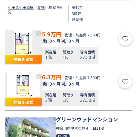
小田急小田原線
「
秦野
」駅 徒歩6
築17年
分
3階建
鉄骨造
5.9
万円
管理・共益費 7,500円
敷
0ヶ月
礼
0ヶ月
お気
所在階
間取り
専有面積
1階
1K
37.50㎡
詳細を確認
6.3
万円
管理・共益費 7,500円
敷
0ヶ月
礼
0ヶ月
お気
所在階
間取り
専有面積
3階
1K
37.50㎡
詳細を確認
グリーンウッドマンション
神奈川県
厚木市
林
４丁目21-8
POINT