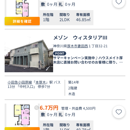
敷
0ヶ月
礼
0ヶ月
お気
所在階
間取り
専有面積
1階
2LDK
46.85㎡
詳細を確認
メゾン ウィスタリアⅢ
神奈川県
厚木市
妻田西
１丁目32-21
POINT
サマーキャンペーン実施中♪ハウスメイト厚
木店に直接お問い合わせのお客様に限り、９
月末まで家賃無料♪
小田急小田原線
「
本厚木
」駅 バス
築14年
13分 「中村入口」 停歩7分
2階建
木造
6.7
万円
管理・共益費 4,500円
敷
0ヶ月
礼
0ヶ月
お気
所在階
間取り
専有面積
1階
1LDK
40.78㎡