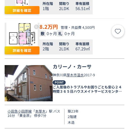
所在階
間取り
専有面積
1階
2LDK
56.51㎡
詳細を確認
8.2
万円
管理・共益費 4,500円
敷
0ヶ月
礼
0ヶ月
お気
所在階
間取り
専有面積
2階
2LDK
67.29㎡
詳細を確認
カリーノ・カーサ
神奈川県
厚木市
温水
2017-9
POINT
ご入居後のトラブルやお困りごとも安心２４
時間３６５日ハウスメイトサービスセンター
電話受付対応。
小田急小田原線
「
本厚木
」駅 バス
築23年
16分 「黄金原」 停歩7分
2階建
木造