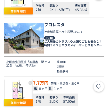
所在階
間取り
専有面積
2階
2K＋1S(納戸)
45.36㎡
詳細を確認
フロレスタ
神奈川県
厚木市
中荻野
1701-1
POINT
ご入居後のトラブルやお困りごとも安心２４
時間３６５日ハウスメイトサービスセンター
電話受付対応。
小田急小田原線
「
本厚木
」駅 バス
築10年
22分 「公所」 停歩3分
2階建
軽量鉄骨
7.7
万円
管理・共益費 4,500円
敷
0ヶ月
礼
1ヶ月
お気
所在階
間取り
専有面積
1階
2LDK
57.00㎡
詳細を確認