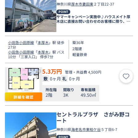
神奈川県
厚木市
妻田東
２丁目22-37
POINT
サマーキャンペーン実施中♪ハウスメイト厚
木店に直接お問い合わせのお客様に限り、９
月末まで家賃無料♪
小田急小田原線
「
本厚木
」駅 徒歩
築36年
27分
2階建
小田急小田原線
「
本厚木
」駅 バス
軽量鉄骨
10分 「三家入口」 停歩7分
5.3
万円
管理・共益費 4,500円
敷
0ヶ月
礼
0ヶ月
お気
所在階
間取り
専有面積
2階
3K
49.50㎡
詳細を確認
セントラルプラザ さがみ野コ
ート
神奈川県
海老名市
東柏ケ谷
５丁目6-7
POINT