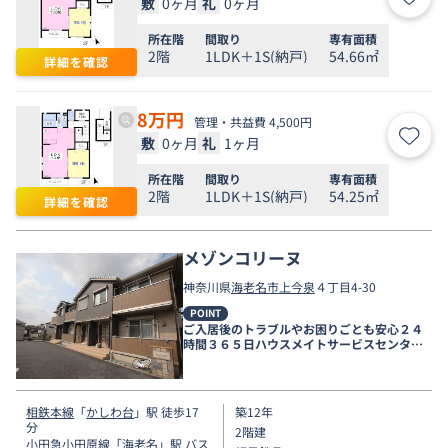
敷
0ヶ月
礼
0ヶ月
お気
所在階
間取り
専有面積
2階
1LDK＋1S(納戸)
54.66㎡
詳細を確認
8
万円
管理・共益費 4,500円
敷
0ヶ月
礼
1ヶ月
お気
所在階
間取り
専有面積
2階
1LDK＋1S(納戸)
54.25㎡
詳細を確認
メゾンコリーヌ
神奈川県
海老名市
上今泉
４丁目4-30
POINT
ご入居後のトラブルやお困りごとも安心２４
時間３６５日ハウスメイトサービスセンター
電話受付対応。
相鉄本線
「
かしわ台
」駅 徒歩17
築12年
分
2階建
小田急小田原線
「
海老名
」駅 バス