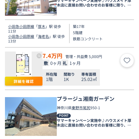
サマーキャンペーン実施中♪ハウスメイト厚
木店に直接お問い合わせのお客様に限り、９
月末まで家賃無料♪
小田急小田原線
「
厚木
」駅 徒歩
築17年
11分
5階建
小田急小田原線
「
海老名
」駅 徒歩
鉄筋コンクリート
13分
7.4
万円
管理・共益費 5,000円
敷
0ヶ月
礼
1ヶ月
お気
所在階
間取り
専有面積
1階
1K
25.02㎡
詳細を確認
プラージュ湘南ガーデン
神奈川県
秦野市
尾尻
950-1
POINT
サマーキャンペーン実施中♪ハウスメイト厚
木店に直接お問い合わせのお客様に限り、９
月末まで家賃無料♪