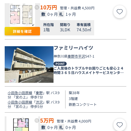
10
万円
管理・共益費 4,500円
敷
0ヶ月
礼
1ヶ月
お気
所在階
間取り
専有面積
1階
3LDK
74.50㎡
詳細を確認
ファミリーハイツ
神奈川県
秦野市
平沢
547-1
POINT
ご入居後のトラブルやお困りごとも安心２４
時間３６５日ハウスメイトサービスセンター
電話受付対応。
小田急小田原線
「
秦野
」駅 バス9
築38年
分 「宮の上」 停歩7分
3階建
小田急小田原線
「
渋沢
」駅 バス9
鉄筋コンクリート
分 「宮の上」 停歩5分
5
万円
管理・共益費 4,000円
敷
0ヶ月
礼
0ヶ月
お気