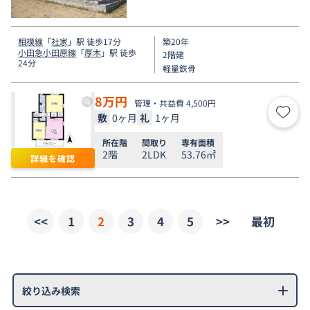
電話受付対応。
相模線
「
社家
」駅 徒歩17分
築20年
小田急小田原線
「
厚木
」駅 徒歩
2階建
24分
軽量鉄骨
8
万円
管理・共益費 4,500円
敷
0ヶ月
礼
1ヶ月
お気
所在階
間取り
専有面積
2階
2LDK
53.76㎡
詳細を確認
<<
1
2
3
4
5
>>
最初
絞り込み検索