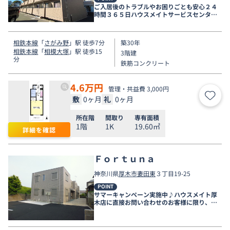
ご入居後のトラブルやお困りごとも安心２４
時間３６５日ハウスメイトサービスセンター
電話受付対応。
相鉄本線
「
さがみ野
」駅 徒歩7分
築30年
相鉄本線
「
相模大塚
」駅 徒歩15
3階建
分
鉄筋コンクリート
4.6
万円
管理・共益費 3,000円
敷
0ヶ月
礼
0ヶ月
お気
所在階
間取り
専有面積
1階
1K
19.60㎡
詳細を確認
Ｆｏｒｔｕｎａ
神奈川県
厚木市
妻田東
３丁目19-25
POINT
サマーキャンペーン実施中♪ハウスメイト厚
木店に直接お問い合わせのお客様に限り、９
月末まで家賃無料♪