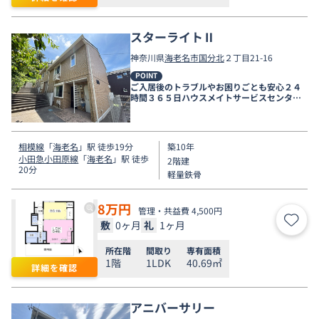
スターライトⅡ
神奈川県
海老名市
国分北
２丁目21-16
POINT
ご入居後のトラブルやお困りごとも安心２４
時間３６５日ハウスメイトサービスセンター
電話受付対応。
相模線
「
海老名
」駅 徒歩19分
築10年
小田急小田原線
「
海老名
」駅 徒歩
2階建
20分
軽量鉄骨
8
万円
管理・共益費 4,500円
敷
0ヶ月
礼
1ヶ月
お気
所在階
間取り
専有面積
1階
1LDK
40.69㎡
詳細を確認
アニバーサリー