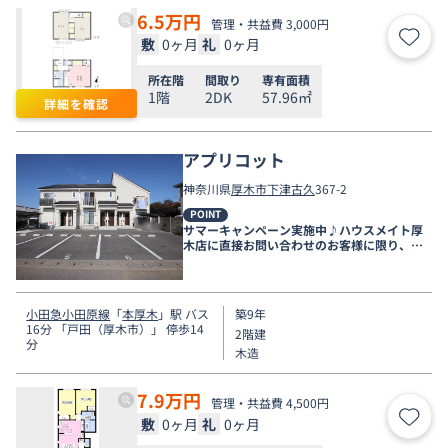
6.5
万円
管理・共益費 3,000円
敷
0ヶ月
礼
0ヶ月
お気
所在階
間取り
専有面積
1階
2DK
57.96㎡
詳細を確認
アプリコット
神奈川県
厚木市
下津古久
367-2
POINT
サマーキャンペーン実施中♪ハウスメイト厚
木店に直接お問い合わせのお客様に限り、９
月末まで家賃無料♪
小田急小田原線
「
本厚木
」駅 バス
築9年
16分 「戸田（厚木市）」 停歩14
2階建
分
木造
7.9
万円
管理・共益費 4,500円
敷
0ヶ月
礼
0ヶ月
お気