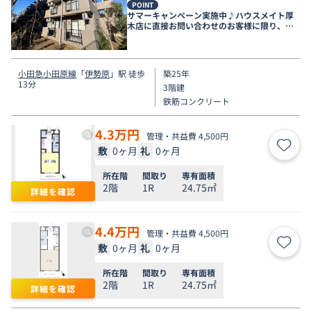
POINT
サマーキャンペーン実施中♪ハウスメイト厚
木店に直接お問い合わせのお客様に限り、９
月末まで家賃無料♪
小田急小田原線
「
伊勢原
」駅 徒歩
築25年
13分
3階建
鉄筋コンクリート
4.3
万円
管理・共益費 4,500円
敷
0ヶ月
礼
0ヶ月
お気
所在階
間取り
専有面積
2階
1R
24.75㎡
詳細を確認
4.4
万円
管理・共益費 4,500円
敷
0ヶ月
礼
0ヶ月
お気
所在階
間取り
専有面積
2階
1R
24.75㎡
詳細を確認