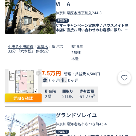
Ⅵ Ａ
神奈川県
厚木市
下川入
244-3
POINT
サマーキャンペーン実施中♪ハウスメイト厚
木店に直接お問い合わせのお客様に限り、９
月末まで家賃無料♪
小田急小田原線
「
本厚木
」駅 バス
築15年
33分 「六本松」 停歩5分
2階建
木造
7.5
万円
管理・共益費 4,500円
敷
0ヶ月
礼
0ヶ月
お気
所在階
間取り
専有面積
2階
2LDK
61.27㎡
詳細を確認
グランドソレイユ
神奈川県
海老名市
さつき町
45-4
POINT