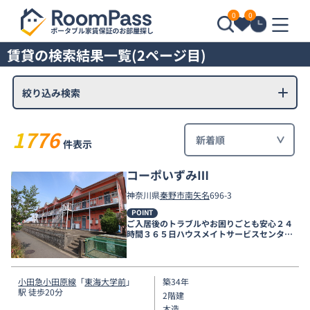
0
0
賃貸の検索結果一覧(2ページ目)
絞り込み検索
1776
件表示
コーポいずみⅢ
神奈川県
秦野市
南矢名
696-3
POINT
ご入居後のトラブルやお困りごとも安心２４
時間３６５日ハウスメイトサービスセンター
電話受付対応。
小田急小田原線
「
東海大学前
」
築34年
駅 徒歩20分
2階建
木造