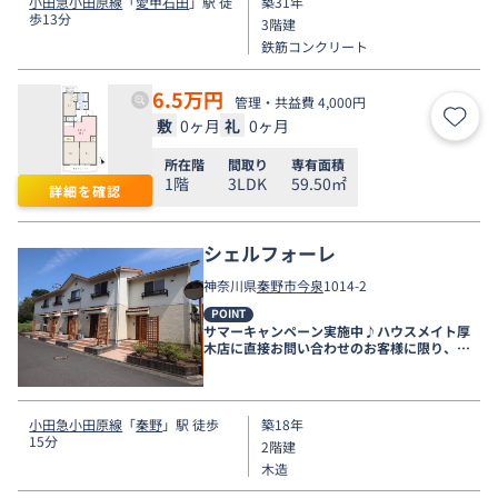
小田急小田原線
「
愛甲石田
」駅 徒
築31年
歩13分
3階建
鉄筋コンクリート
6.5
万円
管理・共益費 4,000円
敷
0ヶ月
礼
0ヶ月
お気
所在階
間取り
専有面積
1階
3LDK
59.50㎡
詳細を確認
シェルフォーレ
神奈川県
秦野市
今泉
1014-2
POINT
サマーキャンペーン実施中♪ハウスメイト厚
木店に直接お問い合わせのお客様に限り、９
月末まで家賃無料♪
小田急小田原線
「
秦野
」駅 徒歩
築18年
15分
2階建
木造