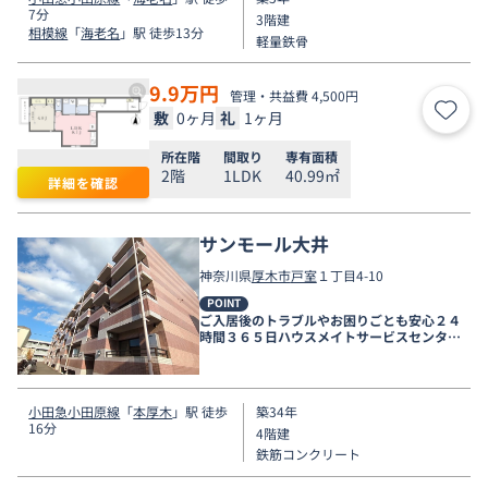
7分
3階建
相模線
「
海老名
」駅 徒歩13分
軽量鉄骨
9.9
万円
管理・共益費 4,500円
敷
0ヶ月
礼
1ヶ月
お気
所在階
間取り
専有面積
2階
1LDK
40.99㎡
詳細を確認
サンモール大井
神奈川県
厚木市
戸室
１丁目4-10
POINT
ご入居後のトラブルやお困りごとも安心２４
時間３６５日ハウスメイトサービスセンター
電話受付対応。
小田急小田原線
「
本厚木
」駅 徒歩
築34年
16分
4階建
鉄筋コンクリート