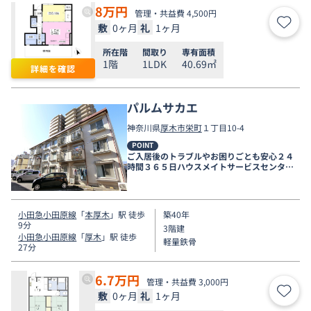
8
万円
管理・共益費 4,500円
敷
0ヶ月
礼
1ヶ月
お気
所在階
間取り
専有面積
1階
1LDK
40.69㎡
詳細を確認
パルムサカエ
神奈川県
厚木市
栄町
１丁目10-4
POINT
ご入居後のトラブルやお困りごとも安心２４
時間３６５日ハウスメイトサービスセンター
電話受付対応。
小田急小田原線
「
本厚木
」駅 徒歩
築40年
9分
3階建
小田急小田原線
「
厚木
」駅 徒歩
軽量鉄骨
27分
6.7
万円
管理・共益費 3,000円
敷
0ヶ月
礼
1ヶ月
お気