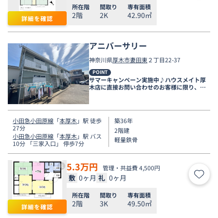
所在階
間取り
専有面積
2階
2K
42.90㎡
詳細を確認
アニバーサリー
神奈川県
厚木市
妻田東
２丁目22-37
POINT
サマーキャンペーン実施中♪ハウスメイト厚
木店に直接お問い合わせのお客様に限り、９
月末まで家賃無料♪
小田急小田原線
「
本厚木
」駅 徒歩
築36年
27分
2階建
小田急小田原線
「
本厚木
」駅 バス
軽量鉄骨
10分 「三家入口」 停歩7分
5.3
万円
管理・共益費 4,500円
敷
0ヶ月
礼
0ヶ月
お気
所在階
間取り
専有面積
2階
3K
49.50㎡
詳細を確認