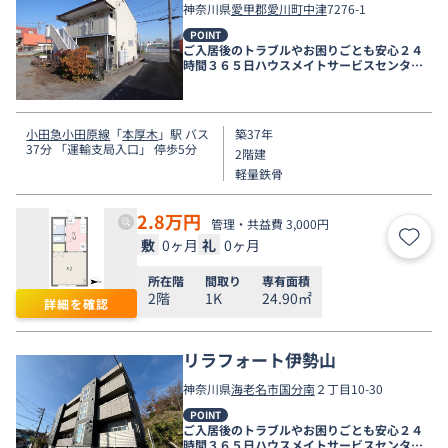
神奈川県
愛甲郡愛川町
中津
7276-1
POINT
ご入居後のトラブルやお困りごとも安心２４
時間３６５日ハウスメイトサービスセンター
電話受付対応。
小田急小田原線
「
本厚木
」駅 バス
築37年
37分 「運輸支局入口」 停歩5分
2階建
軽量鉄骨
2.8
万円
管理・共益費 3,000円
敷
0ヶ月
礼
0ヶ月
お気
所在階
間取り
専有面積
2階
1K
24.90㎡
詳細を確認
リラフォート伊勢山
神奈川県
海老名市
国分南
２丁目10-30
POINT
ご入居後のトラブルやお困りごとも安心２４
時間３６５日ハウスメイトサービスセンター