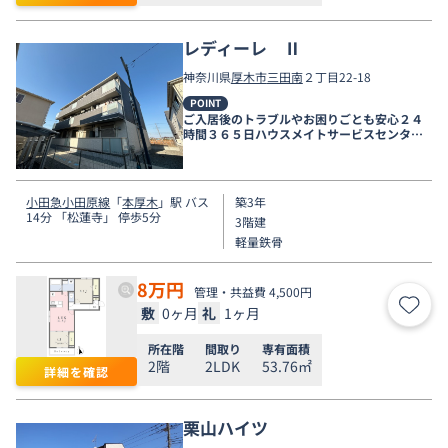
レディーレ Ⅱ
神奈川県
厚木市
三田南
２丁目22-18
POINT
ご入居後のトラブルやお困りごとも安心２４
時間３６５日ハウスメイトサービスセンター
電話受付対応。
小田急小田原線
「
本厚木
」駅 バス
築3年
14分 「松蓮寺」 停歩5分
3階建
軽量鉄骨
8
万円
管理・共益費 4,500円
敷
0ヶ月
礼
1ヶ月
お気
所在階
間取り
専有面積
2階
2LDK
53.76㎡
詳細を確認
栗山ハイツ