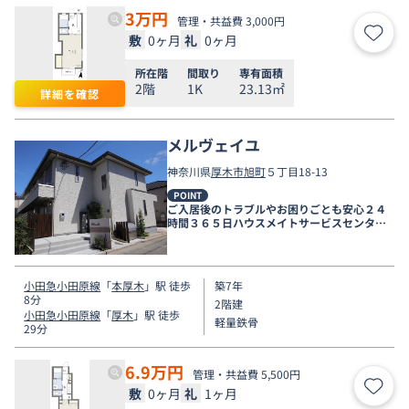
3
万円
管理・共益費 3,000円
敷
0ヶ月
礼
0ヶ月
お気
所在階
間取り
専有面積
2階
1K
23.13㎡
詳細を確認
メルヴェイユ
神奈川県
厚木市
旭町
５丁目18-13
POINT
ご入居後のトラブルやお困りごとも安心２４
時間３６５日ハウスメイトサービスセンター
電話受付対応。
小田急小田原線
「
本厚木
」駅 徒歩
築7年
8分
2階建
小田急小田原線
「
厚木
」駅 徒歩
軽量鉄骨
29分
6.9
万円
管理・共益費 5,500円
敷
0ヶ月
礼
1ヶ月
お気