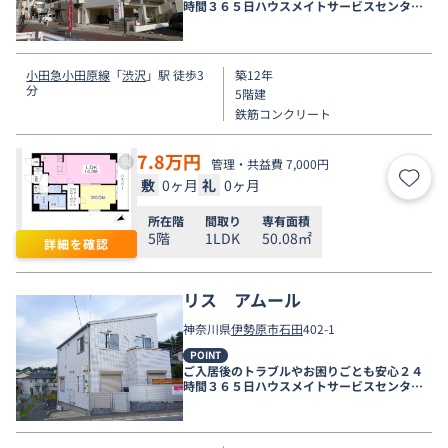
時間３６５日ハウスメイトサービスセンター
電話受付対応。
小田急小田原線
「
渋沢
」駅 徒歩3
築12年
分
5階建
鉄筋コンクリート
7.8
万円
管理・共益費 7,000円
敷
0ヶ月
礼
0ヶ月
お気
所在階
間取り
専有面積
5階
1LDK
50.08㎡
詳細を確認
リス アムール
神奈川県
伊勢原市
石田
402-1
POINT
ご入居後のトラブルやお困りごとも安心２４
時間３６５日ハウスメイトサービスセンター
電話受付対応。