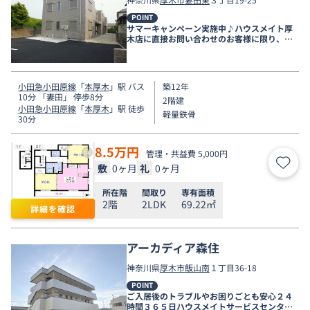
POINT
サマーキャンペーン実施中♪ハウスメイト厚
木店に直接お問い合わせのお客様に限り、９
月末まで家賃無料♪
小田急小田原線
「
本厚木
」駅 バス
築12年
10分 「妻田」 停歩8分
2階建
小田急小田原線
「
本厚木
」駅 徒歩
軽量鉄骨
30分
8.5
万円
管理・共益費 5,000円
敷
0ヶ月
礼
0ヶ月
お気
所在階
間取り
専有面積
2階
2LDK
69.22㎡
詳細を確認
アーカディア森住
神奈川県
厚木市
飯山南
１丁目36-18
POINT
ご入居後のトラブルやお困りごとも安心２４
時間３６５日ハウスメイトサービスセンター