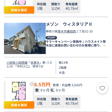
所在階
間取り
専有面積
1階
1LDK
40.78㎡
詳細を確認
メゾン ウィスタリアⅡ
神奈川県
厚木市
妻田西
１丁目32-20
POINT
サマーキャンペーン実施中♪ハウスメイト厚
木店に直接お問い合わせのお客様に限り、９
月末まで家賃無料♪
小田急小田原線
「
本厚木
」駅 バス
築14年
11分 「中村入口」 停歩7分
2階建
木造
6.5
万円
管理・共益費 4,500円
敷
0ヶ月
礼
0ヶ月
お気
所在階
間取り
専有面積
1階
1LDK
40.78㎡
詳細を確認