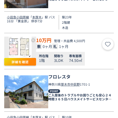
電話受付対応。
小田急小田原線
「
本厚木
」駅 バス
築23年
16分 「黄金原」 停歩7分
2階建
木造
10
万円
管理・共益費 4,500円
敷
0ヶ月
礼
1ヶ月
お気
所在階
間取り
専有面積
1階
3LDK
74.50㎡
詳細を確認
フロレスタ
神奈川県
厚木市
中荻野
1701-1
POINT
ご入居後のトラブルやお困りごとも安心２４
時間３６５日ハウスメイトサービスセンター
電話受付対応。
小田急小田原線
「
本厚木
」駅 バス
築10年