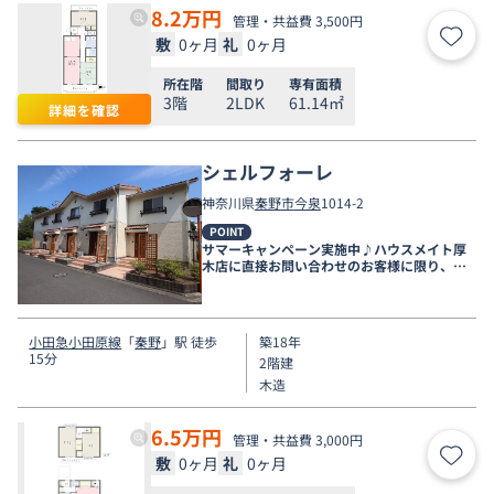
8.2
万円
管理・共益費 3,500円
敷
0ヶ月
礼
0ヶ月
お気
所在階
間取り
専有面積
3階
2LDK
61.14㎡
詳細を確認
シェルフォーレ
神奈川県
秦野市
今泉
1014-2
POINT
サマーキャンペーン実施中♪ハウスメイト厚
木店に直接お問い合わせのお客様に限り、９
月末まで家賃無料♪
小田急小田原線
「
秦野
」駅 徒歩
築18年
15分
2階建
木造
6.5
万円
管理・共益費 3,000円
敷
0ヶ月
礼
0ヶ月
お気