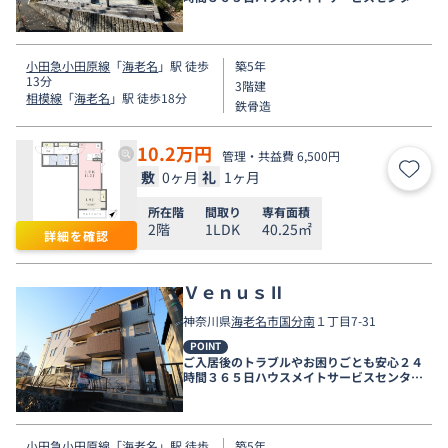
電話受付対応。
小田急小田原線
「
海老名
」駅 徒歩
築5年
13分
3階建
相模線
「
海老名
」駅 徒歩18分
鉄骨造
10.2
万円
管理・共益費 6,500円
敷
0ヶ月
礼
1ヶ月
お気
所在階
間取り
専有面積
2階
1LDK
40.25㎡
詳細を確認
ＶｅｎｕｓⅡ
神奈川県
海老名市
国分南
１丁目7-31
POINT
ご入居後のトラブルやお困りごとも安心２４
時間３６５日ハウスメイトサービスセンター
電話受付対応。
小田急小田原線
「
海老名
」駅 徒歩
築5年