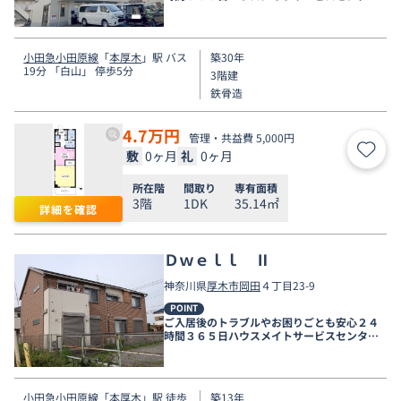
電話受付対応。
小田急小田原線
「
本厚木
」駅 バス
築30年
19分 「白山」 停歩5分
3階建
鉄骨造
4.7
万円
管理・共益費 5,000円
敷
0ヶ月
礼
0ヶ月
お気
所在階
間取り
専有面積
3階
1DK
35.14㎡
詳細を確認
Ｄｗｅｌｌ Ⅱ
神奈川県
厚木市
岡田
４丁目23-9
POINT
ご入居後のトラブルやお困りごとも安心２４
時間３６５日ハウスメイトサービスセンター
電話受付対応。
小田急小田原線
「
本厚木
」駅 徒歩
築13年