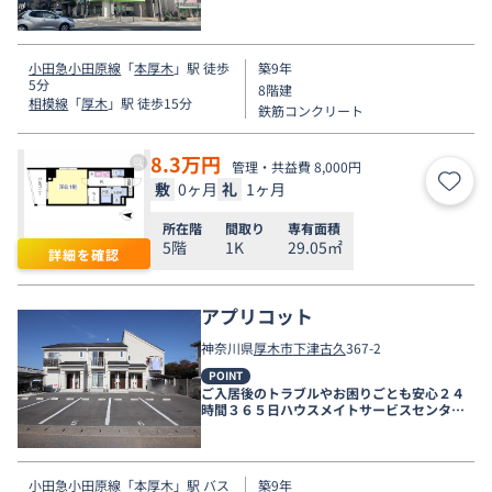
電話受付対応。
小田急小田原線
「
本厚木
」駅 徒歩
築9年
5分
8階建
相模線
「
厚木
」駅 徒歩15分
鉄筋コンクリート
8.3
万円
管理・共益費 8,000円
敷
0ヶ月
礼
1ヶ月
お気
所在階
間取り
専有面積
5階
1K
29.05㎡
詳細を確認
アプリコット
神奈川県
厚木市
下津古久
367-2
POINT
ご入居後のトラブルやお困りごとも安心２４
時間３６５日ハウスメイトサービスセンター
電話受付対応。
小田急小田原線
「
本厚木
」駅 バス
築9年