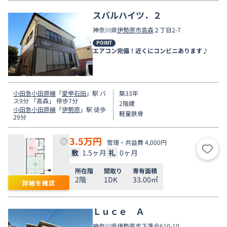
スバルハイツ．２
神奈川県
伊勢原市
高森
２丁目2-7
POINT
エアコン完備！近くにコンビニあります♪
小田急小田原線
「
愛甲石田
」駅 バ
築33年
ス9分 「高森」 停歩7分
2階建
小田急小田原線
「
伊勢原
」駅 徒歩
軽量鉄骨
29分
3.5
万円
管理・共益費 4,000円
敷
1.5ヶ月
礼
0ヶ月
お気
所在階
間取り
専有面積
2階
1DK
33.00㎡
詳細を確認
Ｌｕｃｅ Ａ
神奈川県
伊勢原市
下落合
610-10