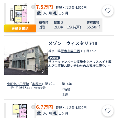
7.5
万円
管理・共益費 4,500円
敷
0ヶ月
礼
1ヶ月
お気
所在階
間取り
専有面積
2階
2LDK＋1S(納戸)
65.50㎡
詳細を確認
メゾン ウィスタリアⅢ
神奈川県
厚木市
妻田西
１丁目32-21
POINT
サマーキャンペーン実施中♪ハウスメイト厚
木店に直接お問い合わせのお客様に限り、９
月末まで家賃無料♪
小田急小田原線
「
本厚木
」駅 バス
築14年
13分 「中村入口」 停歩7分
2階建
木造
6.7
万円
管理・共益費 4,500円
敷
0ヶ月
礼
1ヶ月
お気