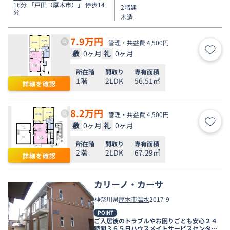
16分 「戸田（厚木市）」 停歩14
2階建
分
木造
7.9
万円
管理・共益費 4,500円
敷
0ヶ月
礼
0ヶ月
お気
所在階
間取り
専有面積
1階
2LDK
56.51㎡
詳細を確認
8.2
万円
管理・共益費 4,500円
敷
0ヶ月
礼
0ヶ月
お気
所在階
間取り
専有面積
2階
2LDK
67.29㎡
詳細を確認
カリーノ・カーサ
神奈川県
厚木市
温水
2017-9
POINT
ご入居後のトラブルやお困りごとも安心２４
時間３６５日ハウスメイトサービスセンター