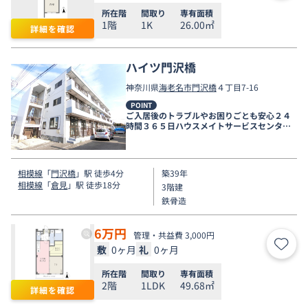
所在階
間取り
専有面積
1階
1K
26.00㎡
詳細を確認
ハイツ門沢橋
神奈川県
海老名市
門沢橋
４丁目7-16
POINT
ご入居後のトラブルやお困りごとも安心２４
時間３６５日ハウスメイトサービスセンター
電話受付対応。
相模線
「
門沢橋
」駅 徒歩4分
築39年
相模線
「
倉見
」駅 徒歩18分
3階建
鉄骨造
6
万円
管理・共益費 3,000円
敷
0ヶ月
礼
0ヶ月
お気
所在階
間取り
専有面積
2階
1LDK
49.68㎡
詳細を確認