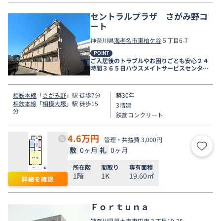
セントラルプラザ さがみ野コ
ート
神奈川県
海老名市
東柏ケ谷
５丁目6-7
POINT
ご入居後のトラブルやお困りごとも安心２４
時間３６５日ハウスメイトサービスセンター
電話受付対応。
相鉄本線
「
さがみ野
」駅 徒歩7分
築30年
相鉄本線
「
相模大塚
」駅 徒歩15
3階建
分
鉄筋コンクリート
4.6
万円
管理・共益費 3,000円
敷
0ヶ月
礼
0ヶ月
お気
所在階
間取り
専有面積
1階
1K
19.60㎡
詳細を確認
Ｆｏｒｔｕｎａ
神奈川県
厚木市
妻田東
３丁目19-25