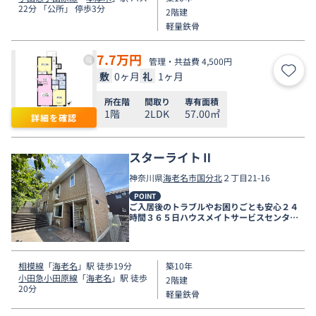
22分 「公所」 停歩3分
2階建
軽量鉄骨
7.7
万円
管理・共益費 4,500円
敷
0ヶ月
礼
1ヶ月
お気
所在階
間取り
専有面積
1階
2LDK
57.00㎡
詳細を確認
スターライトⅡ
神奈川県
海老名市
国分北
２丁目21-16
POINT
ご入居後のトラブルやお困りごとも安心２４
時間３６５日ハウスメイトサービスセンター
電話受付対応。
相模線
「
海老名
」駅 徒歩19分
築10年
小田急小田原線
「
海老名
」駅 徒歩
2階建
20分
軽量鉄骨