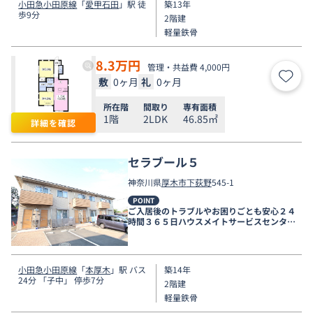
小田急小田原線
「
愛甲石田
」駅 徒
築13年
歩9分
2階建
軽量鉄骨
8.3
万円
管理・共益費 4,000円
敷
0ヶ月
礼
0ヶ月
お気
所在階
間取り
専有面積
1階
2LDK
46.85㎡
詳細を確認
セラブール５
神奈川県
厚木市
下荻野
545-1
POINT
ご入居後のトラブルやお困りごとも安心２４
時間３６５日ハウスメイトサービスセンター
電話受付対応。
小田急小田原線
「
本厚木
」駅 バス
築14年
24分 「子中」 停歩7分
2階建
軽量鉄骨