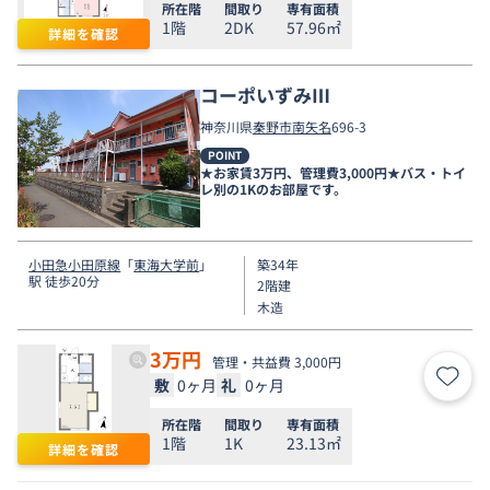
所在階
間取り
専有面積
1階
2DK
57.96㎡
詳細を確認
コーポいずみⅢ
神奈川県
秦野市
南矢名
696-3
POINT
★お家賃3万円、管理費3,000円★バス・トイ
レ別の1Kのお部屋です。
小田急小田原線
「
東海大学前
」
築34年
駅 徒歩20分
2階建
木造
3
万円
管理・共益費 3,000円
敷
0ヶ月
礼
0ヶ月
お気
所在階
間取り
専有面積
1階
1K
23.13㎡
詳細を確認