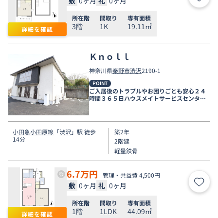
敷
0ヶ月
礼
0ヶ月
お気
所在階
間取り
専有面積
3階
1K
19.11㎡
詳細を確認
Ｋｎｏｌｌ
神奈川県
秦野市
渋沢
2190-1
POINT
ご入居後のトラブルやお困りごとも安心２４
時間３６５日ハウスメイトサービスセンター
電話受付対応。
小田急小田原線
「
渋沢
」駅 徒歩
築2年
14分
2階建
軽量鉄骨
6.7
万円
管理・共益費 4,500円
敷
0ヶ月
礼
0ヶ月
お気
所在階
間取り
専有面積
1階
1LDK
44.09㎡
詳細を確認