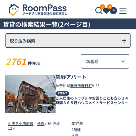
0
0
賃貸の検索結果一覧(2ページ目)
絞り込み検索
2761
件表示
鈴野アパート
神奈川県
秦野市
春日町
9-25
POINT
ご入居後のトラブルやお困りごとも安心２４
時間３６５日ハウスメイトサービスセンター
電話受付対応。
小田急小田原線
「
渋沢
」駅 徒歩
築37年
12分
2階建
木造