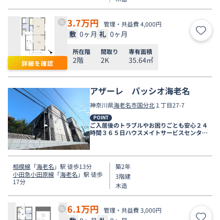
3.7
万円
管理・共益費 4,000円
敷
0ヶ月
礼
0ヶ月
お気
所在階
間取り
専有面積
2階
2K
35.64㎡
詳細を確認
アザーレ パッシオ海老名
神奈川県
海老名市
国分北
１丁目27-7
POINT
ご入居後のトラブルやお困りごとも安心２４
時間３６５日ハウスメイトサービスセンター
電話受付対応。
相模線
「
海老名
」駅 徒歩13分
築2年
小田急小田原線
「
海老名
」駅 徒歩
3階建
17分
木造
6.1
万円
管理・共益費 3,000円