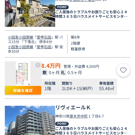
POINT
ご入居後のトラブルやお困りごとも安心２４
時間３６５日ハウスメイトサービスセンター
電話受付対応。
小田急小田原線
「
愛甲石田
」駅 バ
築8年
ス15分 「下落合」 停歩4分
2階建
小田急小田原線
「
愛甲石田
」駅 徒
軽量鉄骨
歩30分
8.4
万円
管理・共益費 4,500円
敷
0ヶ月
礼
0.5ヶ月
お気
所在階
間取り
専有面積
1階
2LDK＋1S(納戸)
55.48㎡
詳細を確認
リヴィエールＫ
神奈川県
厚木市
中町
１丁目6-7
POINT
ご入居後のトラブルやお困りごとも安心２４
時間３６５日ハウスメイトサービスセンター