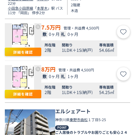
22分
2階建
小田急小田原線
「
本厚木
」駅 バス
木造
11分 「岡田」 停歩2分
7.5
万円
管理・共益費 4,500円
敷
0ヶ月
礼
0ヶ月
お気
所在階
間取り
専有面積
2階
1LDK＋1S(納戸)
54.66㎡
詳細を確認
8
万円
管理・共益費 4,500円
敷
0ヶ月
礼
1ヶ月
お気
所在階
間取り
専有面積
2階
1LDK＋1S(納戸)
54.25㎡
詳細を確認
エルシェアート
神奈川県
秦野市
曲松
１丁目5-25
POINT
ご入居後のトラブルやお困りごとも安心２４