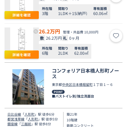
所在階
間取り
専有面積
3階
1LDK＋1S(納戸)
60.06㎡
詳細を確認
26.2
万円
管理・共益費 10,000円
敷
26.2万円
礼
0ヶ月
お気
所在階
間取り
専有面積
6階
2LDK
62.00㎡
詳細を確認
コンフォリア日本橋人形町ノー
ス
東京都
中央区
日本橋堀留町
１丁目１－６
POINT
■バストイレ別/独立洗面台
日比谷線
「
人形町
」駅 徒歩6分
築21年
都営浅草線
「
人形町
」駅 徒歩5分
10階建
銀座線
「
三越前
」駅 徒歩8分
鉄筋コンクリート