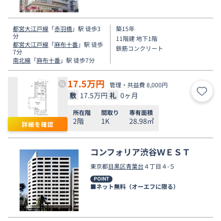
都営大江戸線
「
赤羽橋
」駅 徒歩3
築15年
分
11階建 地下1階
都営大江戸線
「
麻布十番
」駅 徒歩
鉄筋コンクリート
7分
南北線
「
麻布十番
」駅 徒歩7分
17.5
万円
管理・共益費 8,000円
敷
17.5万円
礼
0ヶ月
お気
所在階
間取り
専有面積
2階
1K
28.98㎡
詳細を確認
コンフォリア渋谷ＷＥＳＴ
東京都
目黒区
青葉台
４丁目４-５
POINT
■ネット無料（オーエフに限る）