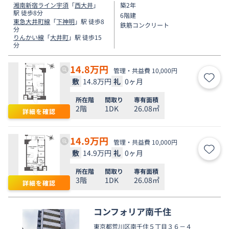
湘南新宿ライン宇須
「
西大井
」
築2年
駅 徒歩8分
6階建
東急大井町線
「
下神明
」駅 徒歩8
鉄筋コンクリート
分
りんかい線
「
大井町
」駅 徒歩15
分
14.8
万円
管理・共益費 10,000円
敷
14.8万円
礼
0ヶ月
お気
所在階
間取り
専有面積
2階
1DK
26.08㎡
詳細を確認
14.9
万円
管理・共益費 10,000円
敷
14.9万円
礼
0ヶ月
お気
所在階
間取り
専有面積
3階
1DK
26.08㎡
詳細を確認
コンフォリア南千住
東京都
荒川区
南千住
５丁目３６－４