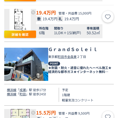
19.4
万円
管理・共益費 15,000円
敷
19.4万円
礼
19.4万円
お気
所在階
間取り
専有面積
6階
1LDK＋1S(納戸)
50.52㎡
詳細を確認
ＧｒａｎｄＳｏｌｅｉｌ
東京都
町田市
金森東
２丁目
POINT
★耐震・耐火・遮音に優れたヘーベル施工★
経済的な都市ガス★インターネット無料
★2026年新築物件★
横浜線
「
成瀬
」駅 徒歩17分
予定
横浜線
「
町田
」駅 徒歩24分
1階建
軽量気泡コンクリート
15.5
万円
管理・共益費 9,500円