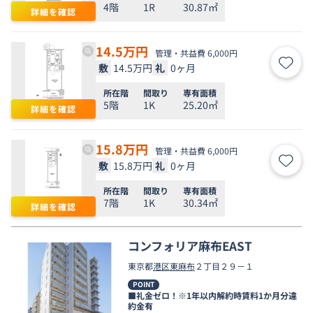
4階
1R
30.87㎡
詳細を確認
14.5
万円
管理・共益費 6,000円
敷
14.5万円
礼
0ヶ月
お気
所在階
間取り
専有面積
5階
1K
25.20㎡
詳細を確認
15.8
万円
管理・共益費 6,000円
敷
15.8万円
礼
0ヶ月
お気
所在階
間取り
専有面積
7階
1K
30.34㎡
詳細を確認
コンフォリア麻布EAST
東京都
港区
東麻布
２丁目２９－１
POINT
■礼金ゼロ！※1年以内解約時賃料1か月分違
約金有