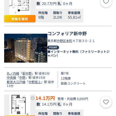
敷
20.7万円
礼
0ヶ月
お気
所在階
間取り
専有面積
9階
2LDK
55.81㎡
詳細を確認
コンフォリア新中野
東京都
中野区
本町
４丁目３０-２１
POINT
■インターネット無料（ファミリーネットジ
ャパン）
丸ノ内線
「
新中野
」駅 徒歩2分
築7年
中央線
「
中野
」駅 徒歩15分
12階建
都営大江戸線
「
中野坂上
」駅 徒歩
鉄筋コンクリート
13分
14.1
万円
管理・共益費 6,000円
敷
14.1万円
礼
0ヶ月
お気
所在階
間取り
専有面積