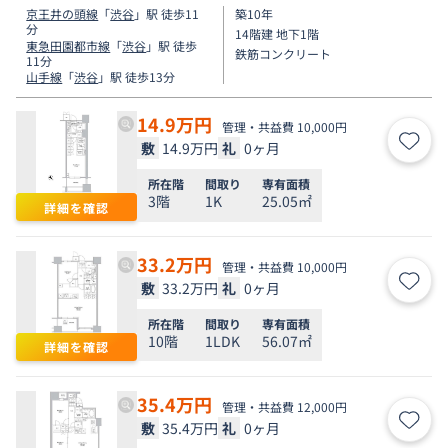
京王井の頭線
「
渋谷
」駅 徒歩11
築10年
分
14階建 地下1階
東急田園都市線
「
渋谷
」駅 徒歩
鉄筋コンクリート
11分
山手線
「
渋谷
」駅 徒歩13分
14.9
万円
管理・共益費 10,000円
敷
14.9万円
礼
0ヶ月
お気
所在階
間取り
専有面積
3階
1K
25.05㎡
詳細を確認
33.2
万円
管理・共益費 10,000円
敷
33.2万円
礼
0ヶ月
お気
所在階
間取り
専有面積
10階
1LDK
56.07㎡
詳細を確認
35.4
万円
管理・共益費 12,000円
敷
35.4万円
礼
0ヶ月
お気