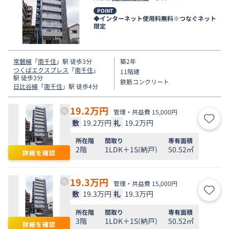
POINT
◆インターネット使用料無料※つなぐネット
限定
常磐線
「
南千住
」駅 徒歩3分
築2年
つくばエクスプレス
「
南千住
」
11階建
駅 徒歩3分
鉄筋コンクリート
日比谷線
「
南千住
」駅 徒歩4分
19.2
万円
管理・共益費 15,000円
敷
19.2万円
礼
19.2万円
お気
所在階
間取り
専有面積
2階
1LDK＋1S(納戸)
50.52㎡
詳細を確認
19.3
万円
管理・共益費 15,000円
敷
19.3万円
礼
19.3万円
お気
所在階
間取り
専有面積
3階
1LDK＋1S(納戸)
50.52㎡
詳細を確認