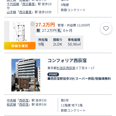
千代田線
「
西日暮里
」駅 徒歩10
9階建
分
鉄筋コンクリート
山手線
「
西日暮里
」駅 徒歩10分
27.2
万円
管理・共益費 12,000円
敷
27.2万円
礼
0ヶ月
お気
所在階
間取り
専有面積
9階
2LDK
50.96㎡
詳細を確認
コンフォリア西荻窪
東京都
杉並区
西荻南
３丁目８－17
POINT
■西荻窪駅徒歩3分/スーパー併設/駐輪場無料
中央線
「
西荻窪
」駅 徒歩3分
築5年
総武線
「
西荻窪
」駅 徒歩3分
11階建 地下1階
鉄筋コンクリート