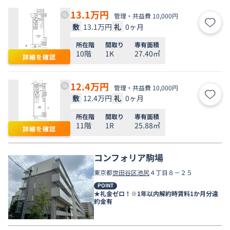
13.1
万円
管理・共益費 10,000円
敷
13.1万円
礼
0ヶ月
お気
所在階
間取り
専有面積
10階
1K
27.40㎡
詳細を確認
12.4
万円
管理・共益費 10,000円
敷
12.4万円
礼
0ヶ月
お気
所在階
間取り
専有面積
11階
1R
25.88㎡
詳細を確認
コンフォリア駒場
東京都
世田谷区
池尻
４丁目８－２５
POINT
★礼金ゼロ！※1年以内解約時賃料1か月分違
約金有