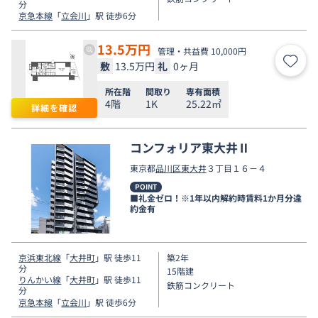
分
京急本線
「
立会川
」駅 徒歩6分
13.5
万円
管理・共益費 10,000円
敷
13.5万円
礼
0ヶ月
お気
所在階
間取り
専有面積
4階
1K
25.22㎡
詳細を確認
コンフォリア東大井Ⅱ
東京都
品川区
東大井
３丁目１６－４
POINT
■礼金ゼロ！※1年以内解約時賃料1か月分違
約金有
京浜東北線
「
大井町
」駅 徒歩11
築2年
分
15階建
りんかい線
「
大井町
」駅 徒歩11
鉄筋コンクリート
分
京急本線
「
立会川
」駅 徒歩6分