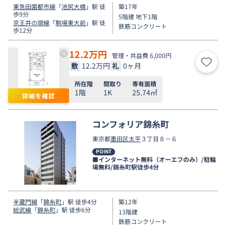
東急田園都市線
「
池尻大橋
」駅 徒
築17年
歩9分
5階建 地下1階
京王井の頭線
「
駒場東大前
」駅 徒
鉄筋コンクリート
歩12分
12.2
万円
管理・共益費 6,000円
敷
12.2万円
礼
0ヶ月
お気
所在階
間取り
専有面積
1階
1K
25.74㎡
詳細を確認
コンフォリア錦糸町
東京都
墨田区
太平
３丁目８－６
POINT
■インターネット無料（オーエフのみ）/駐輪
場無料/錦糸町駅徒歩4分
半蔵門線
「
錦糸町
」駅 徒歩4分
築12年
総武線
「
錦糸町
」駅 徒歩6分
13階建
鉄筋コンクリート