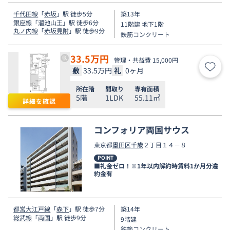
千代田線
「
赤坂
」駅 徒歩5分
築13年
銀座線
「
溜池山王
」駅 徒歩6分
11階建 地下1階
丸ノ内線
「
赤坂見附
」駅 徒歩9分
鉄筋コンクリート
33.5
万円
管理・共益費 15,000円
敷
33.5万円
礼
0ヶ月
お気
所在階
間取り
専有面積
5階
1LDK
55.11㎡
詳細を確認
コンフォリア両国サウス
東京都
墨田区
千歳
２丁目１４－８
POINT
■礼金ゼロ！※1年以内解約時賃料1か月分違
約金有
都営大江戸線
「
森下
」駅 徒歩7分
築14年
総武線
「
両国
」駅 徒歩9分
9階建
鉄筋コンクリート