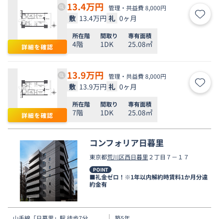
13.4
万円
管理・共益費 8,000円
敷
13.4万円
礼
0ヶ月
お気
所在階
間取り
専有面積
4階
1DK
25.08㎡
詳細を確認
13.9
万円
管理・共益費 8,000円
敷
13.9万円
礼
0ヶ月
お気
所在階
間取り
専有面積
7階
1DK
25.08㎡
詳細を確認
コンフォリア日暮里
東京都
荒川区
西日暮里
２丁目７－１７
POINT
■礼金ゼロ！※1年以内解約時賃料1か月分違
約金有
山手線
「
日暮里
」駅 徒歩7分
築5年