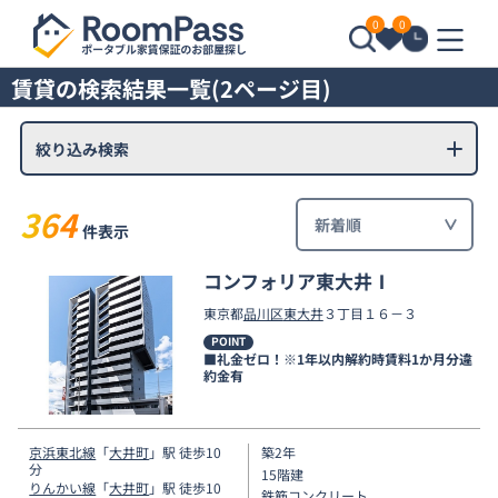
0
0
賃貸の検索結果一覧(2ページ目)
絞り込み検索
364
件表示
コンフォリア東大井Ⅰ
東京都
品川区
東大井
３丁目１６－３
POINT
■礼金ゼロ！※1年以内解約時賃料1か月分違
約金有
京浜東北線
「
大井町
」駅 徒歩10
築2年
分
15階建
りんかい線
「
大井町
」駅 徒歩10
鉄筋コンクリート