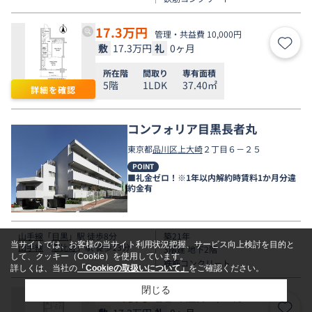
17.3
万円
管理・共益費 10,000円
敷
17.3万円
礼
0ヶ月
お気
所在階
間取り
専有面積
5階
1LDK
37.40㎡
詳細を確認
コンフォリア目黒長者丸
東京都
品川区
上大崎
２丁目６－２５
POINT
■礼金ゼロ！※1年以内解約時賃料1か月分違
約金有
山手線
「
目黒
」駅 徒歩8分
築21年
当サイトでは、お客様の当サイト利用状況把握、サービス向上検討を目的と
山手線
「
恵比寿
」駅 徒歩13分
3階建 地下2階
して、クッキー（Cookie）を使用しています。
鉄筋コンクリート
詳しくは、当社の
「Cookieの取扱いについて」
をご確認ください。
閉じる
17.3
万円
管理・共益費 10,000円