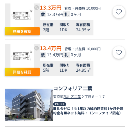
13.3
万円
管理・共益費 10,000円
敷
13.3万円
礼
0ヶ月
お気
所在階
間取り
専有面積
2階
1DK
24.95㎡
詳細を確認
13.4
万円
管理・共益費 10,000円
敷
13.4万円
礼
0ヶ月
お気
所在階
間取り
専有面積
5階
1DK
24.95㎡
詳細を確認
コンフォリア二葉
東京都
品川区
二葉
２丁目８－１７
POINT
■礼金ゼロ！※1年以内解約時賃料1か月分違
約金有■ネット無料！（シーファイブ限定）