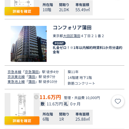
所在階
間取り
専有面積
10階
2LDK
55.49㎡
詳細を確認
コンフォリア蒲田
東京都
大田区
蒲田
４丁目２１番２
POINT
礼金ゼロ！※1年以内解約時賃料1か月分違約
金有
京急本線
「
京急蒲田
」駅 徒歩4分
築11年
京浜東北線
「
蒲田
」駅 徒歩7分
14階建 地下1階
東急池上線
「
蒲田
」駅 徒歩10分
鉄筋コンクリート
11.6
万円
管理・共益費 10,000円
敷
11.6万円
礼
0ヶ月
お気
所在階
間取り
専有面積
6階
1R
25.88㎡
詳細を確認