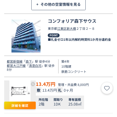
+
その他の空室情報を見る
コンフォリア森下サウス
東京都
江東区
新大橋
２丁目２－８
POINT
■礼金ゼロ1年以内解約時賃料1か月分違約金
都営新宿線
「
森下
」駅 徒歩4分
築4年
都営大江戸線
「
清澄白河
」駅 徒歩
10階建
8分
鉄筋コンクリート
13.4
万円
管理・共益費 8,000円
敷
13.4万円
礼
0ヶ月
お気
所在階
間取り
専有面積
2階
1DK
25.08㎡
詳細を確認