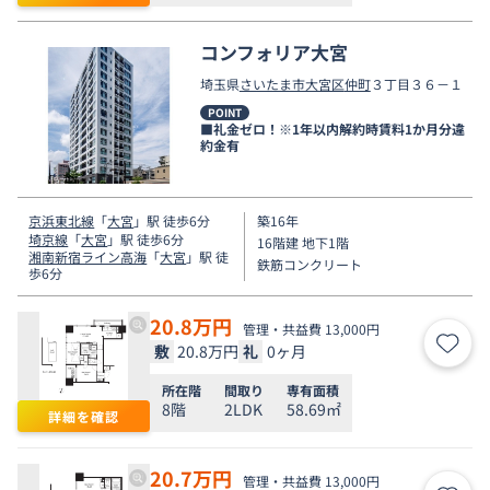
コンフォリア大宮
埼玉県
さいたま市大宮区
仲町
３丁目３６－１
POINT
■礼金ゼロ！※1年以内解約時賃料1か月分違
約金有
京浜東北線
「
大宮
」駅 徒歩6分
築16年
埼京線
「
大宮
」駅 徒歩6分
16階建 地下1階
湘南新宿ライン高海
「
大宮
」駅 徒
鉄筋コンクリート
歩6分
20.8
万円
管理・共益費 13,000円
敷
20.8万円
礼
0ヶ月
お気
所在階
間取り
専有面積
8階
2LDK
58.69㎡
詳細を確認
20.7
万円
管理・共益費 13,000円