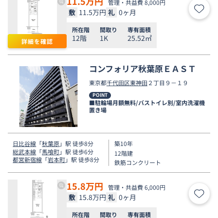
11.5
万円
管理・共益費 8,000円
敷
11.5万円
礼
0ヶ月
お気
所在階
間取り
専有面積
12階
1K
25.52㎡
詳細を確認
コンフォリア秋葉原ＥＡＳＴ
東京都
千代田区
東神田
２丁目９－１９
POINT
■駐輪場月額無料/バストイレ別/室内洗濯機
置き場
日比谷線
「
秋葉原
」駅 徒歩8分
築10年
総武本線
「
馬喰町
」駅 徒歩6分
12階建
都営新宿線
「
岩本町
」駅 徒歩8分
鉄筋コンクリート
15.8
万円
管理・共益費 6,000円
敷
15.8万円
礼
0ヶ月
お気
所在階
間取り
専有面積