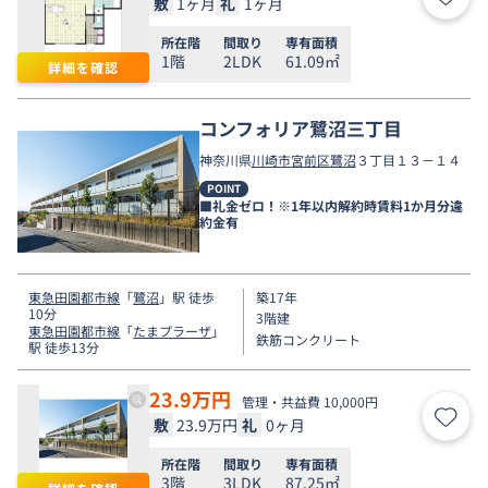
敷
1ヶ月
礼
1ヶ月
お気
所在階
間取り
専有面積
1階
2LDK
61.09㎡
詳細を確認
コンフォリア鷺沼三丁目
神奈川県
川崎市宮前区
鷺沼
３丁目１３－１４
POINT
■礼金ゼロ！※1年以内解約時賃料1か月分違
約金有
東急田園都市線
「
鷺沼
」駅 徒歩
築17年
10分
3階建
東急田園都市線
「
たまプラーザ
」
鉄筋コンクリート
駅 徒歩13分
23.9
万円
管理・共益費 10,000円
敷
23.9万円
礼
0ヶ月
お気
所在階
間取り
専有面積
3階
3LDK
87.25㎡