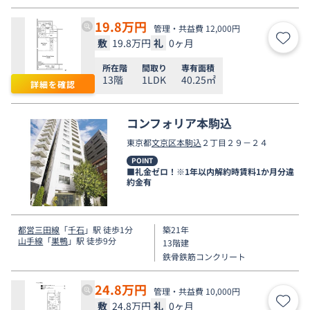
19.8
万円
管理・共益費 12,000円
敷
19.8万円
礼
0ヶ月
お気
所在階
間取り
専有面積
13階
1LDK
40.25㎡
詳細を確認
コンフォリア本駒込
東京都
文京区
本駒込
２丁目２９－２４
POINT
■礼金ゼロ！※1年以内解約時賃料1か月分違
約金有
都営三田線
「
千石
」駅 徒歩1分
築21年
山手線
「
巣鴨
」駅 徒歩9分
13階建
鉄骨鉄筋コンクリート
24.8
万円
管理・共益費 10,000円
敷
24.8万円
礼
0ヶ月
お気