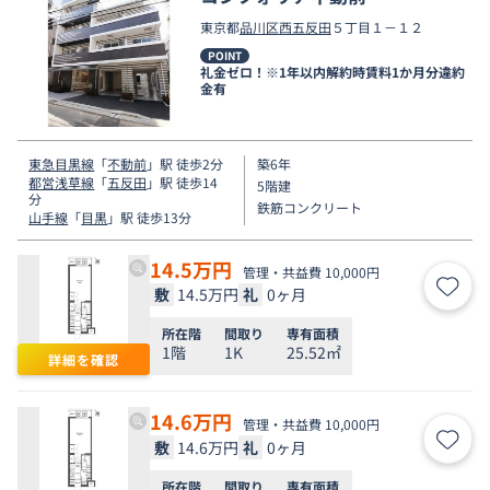
東京都
品川区
西五反田
５丁目１－１２
POINT
礼金ゼロ！※1年以内解約時賃料1か月分違約
金有
東急目黒線
「
不動前
」駅 徒歩2分
築6年
都営浅草線
「
五反田
」駅 徒歩14
5階建
分
鉄筋コンクリート
山手線
「
目黒
」駅 徒歩13分
14.5
万円
管理・共益費 10,000円
敷
14.5万円
礼
0ヶ月
お気
所在階
間取り
専有面積
1階
1K
25.52㎡
詳細を確認
14.6
万円
管理・共益費 10,000円
敷
14.6万円
礼
0ヶ月
お気
所在階
間取り
専有面積