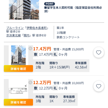
POINT
■留学生本人契約可能（指定保証会社利用必
須）
ブルーライン
「
伊勢佐木長者町
」
築1年
駅 徒歩2分
10階建
京浜東北線
「
関内
」駅 徒歩8分
鉄筋コンクリート
17.4
万円
管理・共益費 15,000円
敷
17.4万円
礼
0ヶ月
お気
所在階
間取り
専有面積
2階
1R＋1S(納戸)
42.58㎡
詳細を確認
12.2
万円
管理・共益費 10,000円
敷
12.2万円
礼
0ヶ月
お気
所在階
間取り
専有面積
3階
1K
27.39㎡
詳細を確認