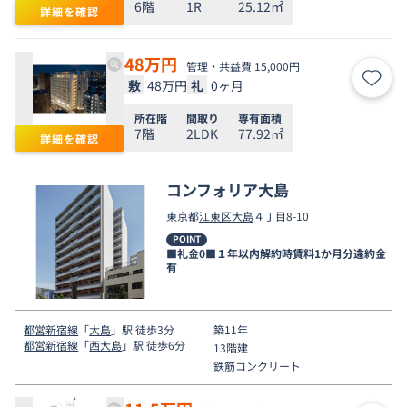
6階
1R
25.12㎡
詳細を確認
48
万円
管理・共益費 15,000円
敷
48万円
礼
0ヶ月
お気
所在階
間取り
専有面積
7階
2LDK
77.92㎡
詳細を確認
コンフォリア大島
東京都
江東区
大島
４丁目8-10
POINT
■礼金0■１年以内解約時賃料1か月分違約金
有
都営新宿線
「
大島
」駅 徒歩3分
築11年
都営新宿線
「
西大島
」駅 徒歩6分
13階建
鉄筋コンクリート