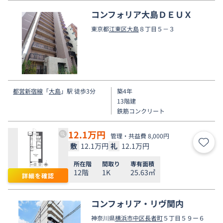
コンフォリア大島ＤＥＵＸ
東京都
江東区
大島
８丁目５－３
都営新宿線
「
大島
」駅 徒歩3分
築4年
13階建
鉄筋コンクリート
12.1
万円
管理・共益費 8,000円
敷
12.1万円
礼
12.1万円
お気
所在階
間取り
専有面積
12階
1K
25.63㎡
詳細を確認
コンフォリア・リヴ関内
神奈川県
横浜市中区
長者町
５丁目５９ー６