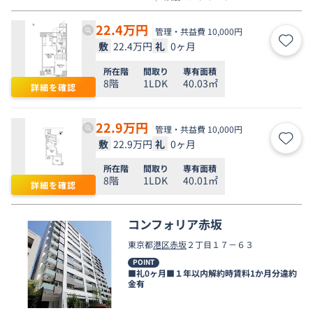
22.4
万円
管理・共益費 10,000円
敷
22.4万円
礼
0ヶ月
お気
所在階
間取り
専有面積
8階
1LDK
40.03㎡
詳細を確認
22.9
万円
管理・共益費 10,000円
敷
22.9万円
礼
0ヶ月
お気
所在階
間取り
専有面積
8階
1LDK
40.01㎡
詳細を確認
コンフォリア赤坂
東京都
港区
赤坂
２丁目１７－６３
POINT
■礼0ヶ月■１年以内解約時賃料1か月分違約
金有