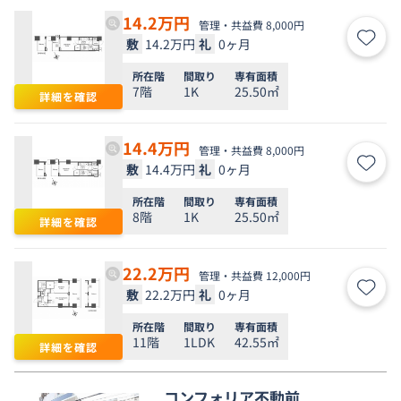
14.2
万円
管理・共益費 8,000円
敷
14.2万円
礼
0ヶ月
お気
所在階
間取り
専有面積
7階
1K
25.50㎡
詳細を確認
14.4
万円
管理・共益費 8,000円
敷
14.4万円
礼
0ヶ月
お気
所在階
間取り
専有面積
8階
1K
25.50㎡
詳細を確認
22.2
万円
管理・共益費 12,000円
敷
22.2万円
礼
0ヶ月
お気
所在階
間取り
専有面積
11階
1LDK
42.55㎡
詳細を確認
コンフォリア不動前