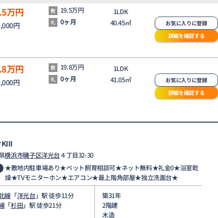
.5
万円
19.5万円
敷
1LDK
0ヶ月
40.45㎡
礼
お気に入りに登録
0,000円
詳細を確認する
.8
万円
19.8万円
敷
1LDK
0ヶ月
41.05㎡
礼
お気に入りに登録
0,000円
詳細を確認する
III
県
横浜市磯子区
洋光台
４丁目32-30
★敷地内駐車場あり★ペット飼育相談可★ネット無料★礼金0★浴室乾
燥★TVモニターホン★エアコン★最上階角部屋★独立洗面台★
北線
「
洋光台
」駅 徒歩11分
築31年
線
「
杉田
」駅 徒歩21分
2階建
木造