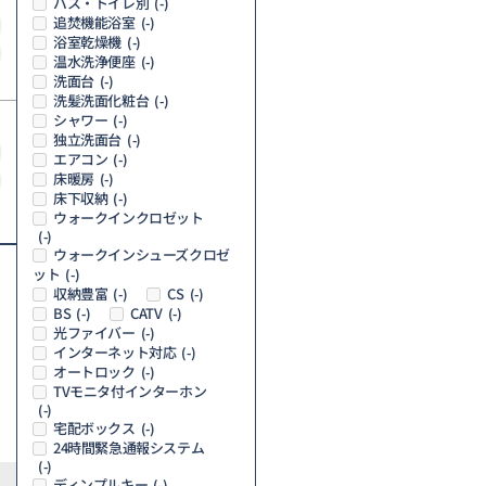
バス・トイレ別
(-)
追焚機能浴室
(-)
浴室乾燥機
(-)
温水洗浄便座
(-)
洗面台
(-)
洗髪洗面化粧台
(-)
シャワー
(-)
独立洗面台
(-)
エアコン
(-)
床暖房
(-)
床下収納
(-)
ウォークインクロゼット
(-)
ウォークインシューズクロゼ
ット
(-)
収納豊富
CS
(-)
(-)
BS
CATV
(-)
(-)
光ファイバー
(-)
インターネット対応
(-)
オートロック
(-)
TVモニタ付インターホン
(-)
宅配ボックス
(-)
24時間緊急通報システム
(-)
ディンプルキー
(-)