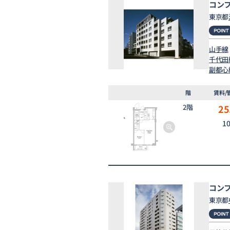
コン
東京都
山手線
千代田
副都心
階
賃料/
2階
25
1
コン
東京都