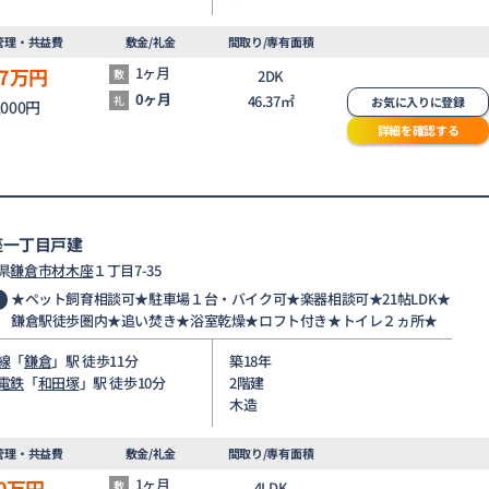
管理・共益費
敷金/礼金
間取り/専有面積
7
万円
1ヶ月
敷
2DK
0ヶ月
46.37㎡
礼
お気に入りに登録
,000円
詳細を確認する
座一丁目戸建
県
鎌倉市
材木座
１丁目7-35
★ペット飼育相談可★駐車場１台・バイク可★楽器相談可★21帖LDK★
鎌倉駅徒歩圏内★追い焚き★浴室乾燥★ロフト付き★トイレ２ヵ所★
線
「
鎌倉
」駅 徒歩11分
築18年
電鉄
「
和田塚
」駅 徒歩10分
2階建
木造
管理・共益費
敷金/礼金
間取り/専有面積
0
万円
1ヶ月
敷
4LDK