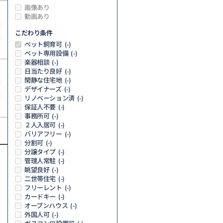
画像あり
動画あり
こだわり条件
ペット飼育可
(-)
ペット専用設備
(-)
楽器相談
(-)
日当たり良好
(-)
閑静な住宅地
(-)
デザイナーズ
(-)
リノベーション済
(-)
保証人不要
(-)
事務所可
(-)
２人入居可
(-)
バリアフリー
(-)
分割可
(-)
分譲タイプ
(-)
管理人常駐
(-)
眺望良好
(-)
二世帯住宅
(-)
フリーレント
(-)
カードキー
(-)
オープンハウス
(-)
外国人可
(-)