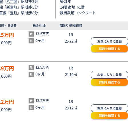
線
「
八丁堀
」駅 徒歩2分
築21年
線
「
新富町
」駅 徒歩5分
14階建 地下1階
草線
「
宝町
」駅 徒歩8分
鉄骨鉄筋コンクリート
管理・共益費
敷金/礼金
間取り/専有面積
.5
万円
13.5万円
敷
1R
0ヶ月
26.72㎡
礼
お気に入りに登録
0,000円
詳細を確認する
.9
万円
12.9万円
敷
1R
0ヶ月
24.10㎡
礼
お気に入りに登録
0,000円
詳細を確認する
.2
万円
13.2万円
敷
1R
0ヶ月
28.12㎡
礼
お気に入りに登録
0,000円
詳細を確認する