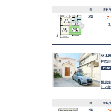
階
賃料/
2階
7.
2
材木
神奈川
横須賀
江ノ島
階
賃料/
2階
3