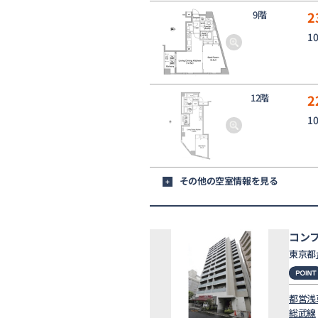
9階
2
1
12階
2
1
その他の空室情報を見る
+
コン
東京都
都営浅
総武線