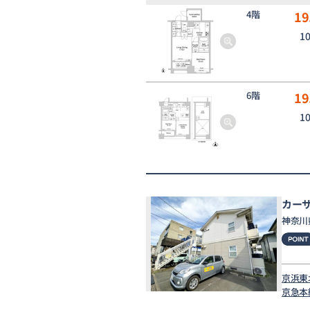
4階
19
1
6階
19
1
カーサK
神奈川
京浜東
京急本