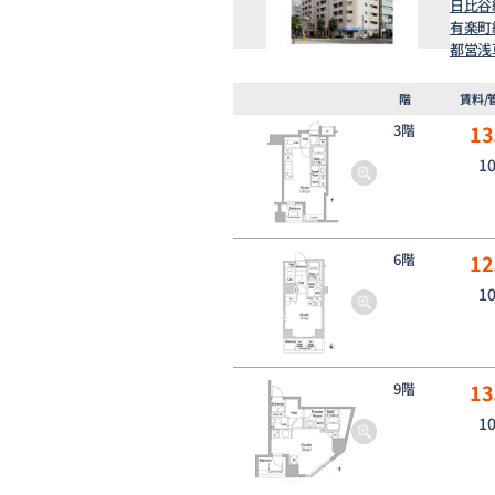
日比谷
有楽町
都営浅
階
賃料/
3階
13
1
6階
12
1
9階
13
1