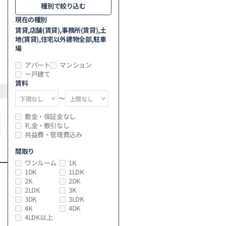
種別で絞り込む
現在の種別
賃貸,店舗(賃貸),事務所(賃貸),土
地(賃貸),住宅以外建物全部,駐車
場
アパート
マンション
一戸建て
賃料
～
敷金・保証金なし
礼金・敷引なし
共益費・管理費込み
間取り
ワンルーム
1K
1DK
1LDK
2K
2DK
2LDK
3K
3DK
3LDK
4K
4DK
4LDK以上