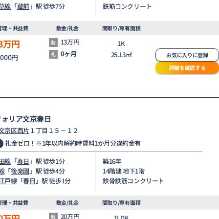
草線
「
蔵前
」駅 徒歩7分
鉄筋コンクリート
管理・共益費
敷金/礼金
間取り/専有面積
3
万円
13万円
敷
1K
0ヶ月
25.13㎡
礼
お気に入りに登録
,000円
詳細を確認する
フォリア文京春日
文京区
西片
１丁目１５－１２
礼金ゼロ！※1年以内解約時賃料1か月分違約金有
田線
「
春日
」駅 徒歩1分
築16年
線
「
後楽園
」駅 徒歩4分
14階建 地下1階
江戸線
「
春日
」駅 徒歩1分
鉄骨鉄筋コンクリート
管理・共益費
敷金/礼金
間取り/専有面積
0
万円
20万円
敷
1LDK