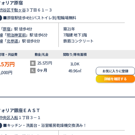
フォリア原宿
渋谷区
千駄ヶ谷
３丁目６１－３
■原宿駅徒歩4分/バストイレ別/駐輪場無料
「
原宿
」駅 徒歩4分
築21年
線
「
明治神宮前
」駅 徒歩6分
7階建 地下1階
線
「
北参道
」駅 徒歩8分
鉄筋コンクリート
管理・共益費
敷金/礼金
間取り/専有面積
.5
万円
25.5万円
敷
1LDK
0ヶ月
49.96㎡
礼
お気に入りに登録
0,000円
詳細を確認する
フォリア銀座ＥＡＳＴ
中央区
入船
１丁目３－１
■キッチン・洗面台・浴室暖房乾燥機交換済み！