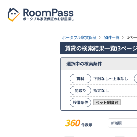
ポータブル家賃保証
>
物件一覧
>
3ペ
賃貸の検索結果一覧(3ページ
選択中の検索条件
賃料
下限なし～上限なし
間取り
指定なし
設備条件
ペット飼育可
360
件表示