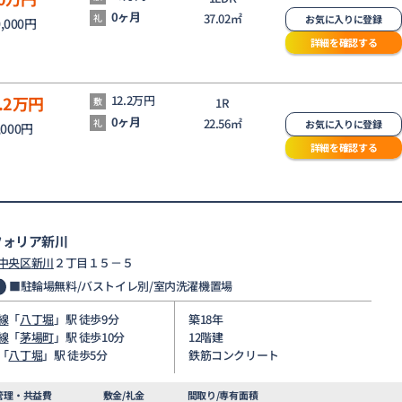
0ヶ月
37.02㎡
礼
お気に入りに登録
0,000円
詳細を確認する
.2
万円
12.2万円
敷
1R
0ヶ月
22.56㎡
礼
お気に入りに登録
,000円
詳細を確認する
フォリア新川
中央区
新川
２丁目１５－５
■駐輪場無料/バストイレ別/室内洗濯機置場
線
「
八丁堀
」駅 徒歩9分
築18年
線
「
茅場町
」駅 徒歩10分
12階建
「
八丁堀
」駅 徒歩5分
鉄筋コンクリート
管理・共益費
敷金/礼金
間取り/専有面積