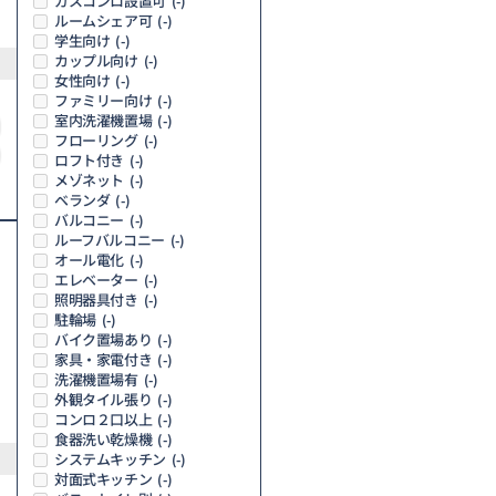
ガスコンロ設置可
(-)
ルームシェア可
(-)
学生向け
(-)
カップル向け
(-)
女性向け
(-)
ファミリー向け
(-)
室内洗濯機置場
(-)
フローリング
(-)
ロフト付き
(-)
メゾネット
(-)
ベランダ
(-)
バルコニー
(-)
ルーフバルコニー
(-)
オール電化
(-)
エレベーター
(-)
照明器具付き
(-)
駐輪場
(-)
バイク置場あり
(-)
家具・家電付き
(-)
洗濯機置場有
(-)
外観タイル張り
(-)
コンロ２口以上
(-)
食器洗い乾燥機
(-)
システムキッチン
(-)
対面式キッチン
(-)