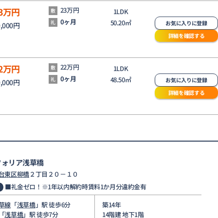
3
万円
23万円
敷
1LDK
0ヶ月
50.20㎡
礼
お気に入りに登録
0,000円
詳細を確認する
2
万円
22万円
敷
1LDK
0ヶ月
48.50㎡
礼
お気に入りに登録
0,000円
詳細を確認する
フォリア浅草橋
台東区
柳橋
２丁目２０－１０
■礼金ゼロ！※1年以内解約時賃料1か月分違約金有
草線
「
浅草橋
」駅 徒歩6分
築14年
「
浅草橋
」駅 徒歩7分
14階建 地下1階