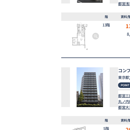
都営浅
階
賃料/
13階
1
8
コン
東京都
都営三
丸ノ内
都営大
階
賃料/
5階
2