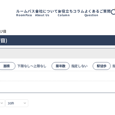
ルームパス
会社について
お役立ちコラム
よくあるご質問
RoomPass
About Us
Column
Question
ージ目
目)
面積
下限なし～上限なし
築年数
指定しない
駅徒歩