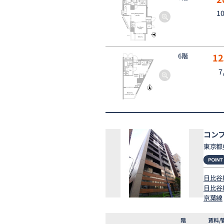
1
6階
12
7
コン
東京都
日比谷
日比谷
京葉線
階
賃料/