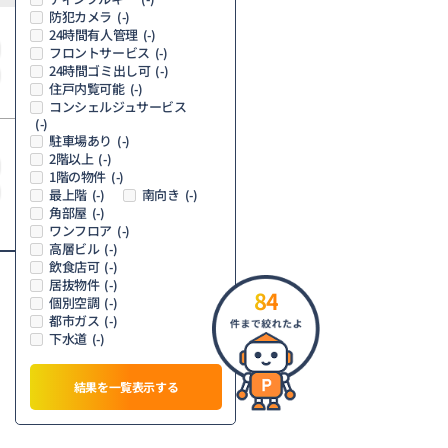
防犯カメラ
(-)
24時間有人管理
(-)
フロントサービス
(-)
24時間ゴミ出し可
(-)
住戸内覧可能
(-)
コンシェルジュサービス
(-)
駐車場あり
(-)
2階以上
(-)
1階の物件
(-)
最上階
南向き
(-)
(-)
角部屋
(-)
ワンフロア
(-)
高層ビル
(-)
飲食店可
(-)
居抜物件
(-)
84
個別空調
(-)
都市ガス
(-)
下水道
(-)
結果を一覧表示する