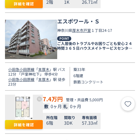
2階
1K
26.71㎡
詳細を確認
エスポワール・Ｓ
神奈川県
厚木市
戸室
１丁目24-17
POINT
ご入居後のトラブルやお困りごとも安心２４
時間３６５日ハウスメイトサービスセンター
電話受付対応。
小田急小田原線
「
本厚木
」駅 バス
築33年
12分 「戸室神社下」 停歩4分
6階建
小田急小田原線
「
本厚木
」駅 徒歩
鉄筋コンクリート
23分
7.4
万円
管理・共益費 5,000円
敷
0ヶ月
礼
0ヶ月
お気
所在階
間取り
専有面積
6階
3DK
57.33㎡
詳細を確認