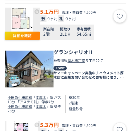
5.1
万円
管理・共益費 4,500円
敷
0ヶ月
礼
0ヶ月
お気
所在階
間取り
専有面積
2階
2LDK
54.65㎡
詳細を確認
グランシャリオⅡ
神奈川県
厚木市
戸室
５丁目22-7
POINT
サマーキャンペーン実施中♪ハウスメイト厚
木店に直接お問い合わせのお客様に限り、９
月末まで家賃無料♪
小田急小田原線
「
本厚木
」駅 バス
築30年
10分 「アステモ前」 停歩7分
2階建
小田急小田原線
「
本厚木
」駅 徒歩
軽量鉄骨
28分
5.3
万円
管理・共益費 4,500円