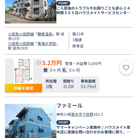
POINT
ご入居後のトラブルやお困りごとも安心２４
時間３６５日ハウスメイトサービスセンター
電話受付対応。
小田急小田原線
「
鶴巻温泉
」駅 徒
築33年
歩13分
3階建
小田急小田原線
「
東海大学前
」
鉄骨造
駅 徒歩29分
5.2
万円
管理・共益費 5,000円
敷
0ヶ月
礼
0ヶ月
お気
所在階
間取り
専有面積
2階
2LDK
53.79㎡
詳細を確認
ファミール
神奈川県
厚木市
下荻野
382-2
POINT
サマーキャンペーン実施中♪ハウスメイト厚
木店に直接お問い合わせのお客様に限り、９
月末まで家賃無料♪