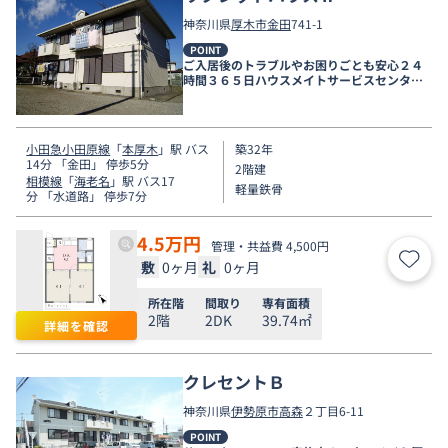
神奈川県
厚木市
金田
741-1
POINT
ご入居後のトラブルやお困りごとも安心２４
時間３６５日ハウスメイトサービスセンター
電話受付対応。
小田急小田原線
「
本厚木
」駅 バス
築32年
14分 「金田」 停歩5分
2階建
相模線
「
海老名
」駅 バス17
軽量鉄骨
分 「水道路」 停歩7分
4.5
万円
管理・共益費 4,500円
敷
0ヶ月
礼
0ヶ月
お気
所在階
間取り
専有面積
2階
2DK
39.74㎡
詳細を確認
クレセントＢ
神奈川県
伊勢原市
高森
２丁目6-11
POINT