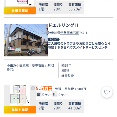
所在階
間取り
専有面積
1階
2DK
56.70㎡
詳細を確認
ドエルリングⅡ
神奈川県
伊勢原市
石田
747-1
POINT
ご入居後のトラブルやお困りごとも安心２４
時間３６５日ハウスメイトサービスセンター
電話受付対応。
小田急小田原線
「
愛甲石田
」駅 徒
築29年
歩7分
2階建
軽量鉄骨
5.5
万円
管理・共益費 4,500円
敷
0ヶ月
礼
0ヶ月
お気
所在階
間取り
専有面積
2階
2DK
41.89㎡
詳細を確認