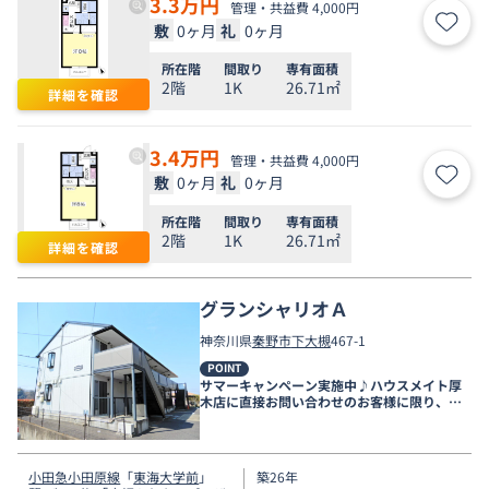
3.3
万円
管理・共益費 4,000円
敷
0ヶ月
礼
0ヶ月
お気
所在階
間取り
専有面積
2階
1K
26.71㎡
詳細を確認
3.4
万円
管理・共益費 4,000円
敷
0ヶ月
礼
0ヶ月
お気
所在階
間取り
専有面積
2階
1K
26.71㎡
詳細を確認
グランシャリオＡ
神奈川県
秦野市
下大槻
467-1
POINT
サマーキャンペーン実施中♪ハウスメイト厚
木店に直接お問い合わせのお客様に限り、９
月末まで家賃無料♪
小田急小田原線
「
東海大学前
」
築26年