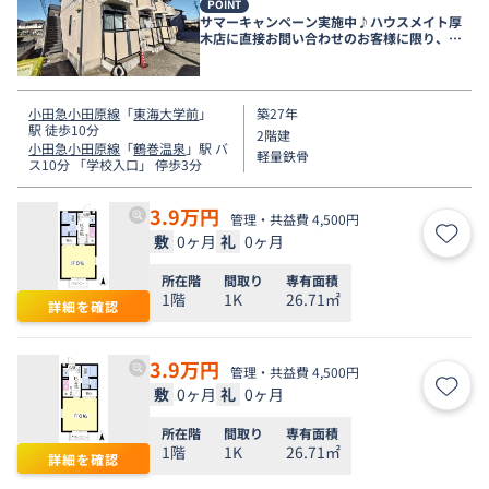
POINT
サマーキャンペーン実施中♪ハウスメイト厚
木店に直接お問い合わせのお客様に限り、９
月末まで家賃無料♪
小田急小田原線
「
東海大学前
」
築27年
駅 徒歩10分
2階建
小田急小田原線
「
鶴巻温泉
」駅 バ
軽量鉄骨
ス10分 「学校入口」 停歩3分
3.9
万円
管理・共益費 4,500円
敷
0ヶ月
礼
0ヶ月
お気
所在階
間取り
専有面積
1階
1K
26.71㎡
詳細を確認
3.9
万円
管理・共益費 4,500円
敷
0ヶ月
礼
0ヶ月
お気
所在階
間取り
専有面積
1階
1K
26.71㎡
詳細を確認