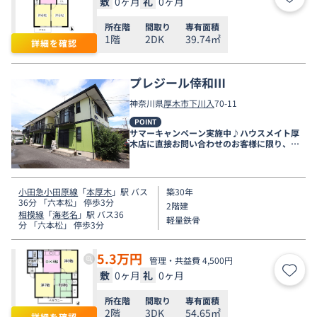
敷
0ヶ月
礼
0ヶ月
お気
所在階
間取り
専有面積
1階
2DK
39.74㎡
詳細を確認
プレジール倖和Ⅲ
神奈川県
厚木市
下川入
70-11
POINT
サマーキャンペーン実施中♪ハウスメイト厚
木店に直接お問い合わせのお客様に限り、９
月末まで家賃無料♪
小田急小田原線
「
本厚木
」駅 バス
築30年
36分 「六本松」 停歩3分
2階建
相模線
「
海老名
」駅 バス36
軽量鉄骨
分 「六本松」 停歩3分
5.3
万円
管理・共益費 4,500円
敷
0ヶ月
礼
0ヶ月
お気
所在階
間取り
専有面積
2階
3DK
54.65㎡
詳細を確認