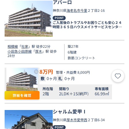
アバーロ
神奈川県
海老名市
今里
２丁目2-16
POINT
ご入居後のトラブルやお困りごとも安心２４
時間３６５日ハウスメイトサービスセンター
電話受付対応。
相模線
「
社家
」駅 徒歩22分
築27年
小田急小田原線
「
厚木
」駅 徒歩
6階建
28分
鉄筋コンクリート
8
万円
管理・共益費 8,000円
敷
0ヶ月
礼
0ヶ月
お気
所在階
間取り
専有面積
2階
2LDK＋1S(納戸)
66.99㎡
詳細を確認
シャルム愛甲Ⅰ
神奈川県
厚木市
愛甲西
２丁目6-34
POINT