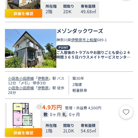
所在階
間取り
専有面積
2階
2DK
49.68㎡
詳細を確認
メゾンダックワーズ
神奈川県
伊勢原市
上粕屋
689-1
POINT
ご入居後のトラブルやお困りごとも安心２４
時間３６５日ハウスメイトサービスセンター
電話受付対応。
小田急小田原線
「
伊勢原
」駅 バス
築30年
12分 「〆引」 停歩3分
2階建
小田急小田原線
「
伊勢原
」駅 徒歩
軽量鉄骨
28分
4.9
万円
管理・共益費 4,500円
敷
0ヶ月
礼
0ヶ月
お気
所在階
間取り
専有面積
1階
2LDK
54.65㎡
詳細を確認