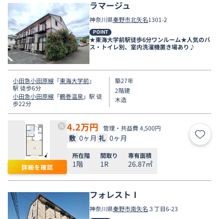
ラマージュ
神奈川県
秦野市
北矢名
1301-2
POINT
★東海大学前駅徒歩6分ワンルーム★人気のバ
ス・トイレ別、室内洗濯機置き場あり♪
小田急小田原線
「
東海大学前
」
築27年
駅 徒歩6分
2階建
小田急小田原線
「
鶴巻温泉
」駅 徒
木造
歩22分
4.2
万円
管理・共益費 4,500円
敷
0ヶ月
礼
0ヶ月
お気
所在階
間取り
専有面積
1階
1R
26.87㎡
詳細を確認
フォレストⅠ
神奈川県
秦野市
南矢名
３丁目6-23