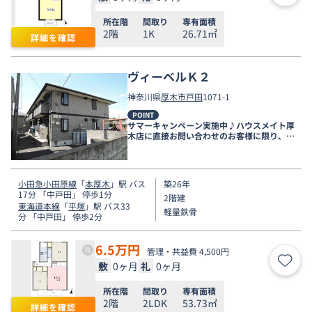
所在階
間取り
専有面積
2階
1K
26.71㎡
詳細を確認
ヴィーベルＫ２
神奈川県
厚木市
戸田
1071-1
POINT
サマーキャンペーン実施中♪ハウスメイト厚
木店に直接お問い合わせのお客様に限り、９
月末まで家賃無料♪
小田急小田原線
「
本厚木
」駅 バス
築26年
17分 「中戸田」 停歩1分
2階建
東海道本線
「
平塚
」駅 バス33
軽量鉄骨
分 「中戸田」 停歩2分
6.5
万円
管理・共益費 4,500円
敷
0ヶ月
礼
0ヶ月
お気
所在階
間取り
専有面積
2階
2LDK
53.73㎡
詳細を確認