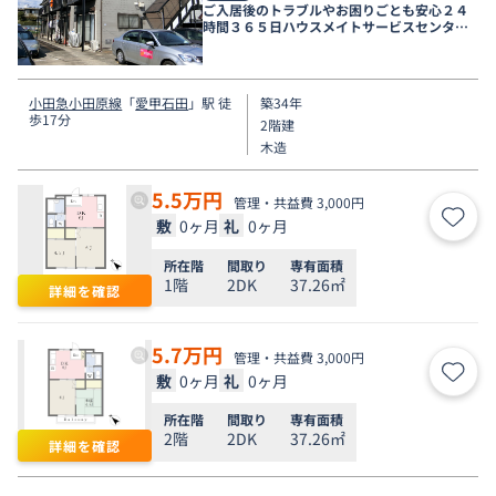
ご入居後のトラブルやお困りごとも安心２４
時間３６５日ハウスメイトサービスセンター
電話受付対応。
小田急小田原線
「
愛甲石田
」駅 徒
築34年
歩17分
2階建
木造
5.5
万円
管理・共益費 3,000円
敷
0ヶ月
礼
0ヶ月
お気
所在階
間取り
専有面積
1階
2DK
37.26㎡
詳細を確認
5.7
万円
管理・共益費 3,000円
敷
0ヶ月
礼
0ヶ月
お気
所在階
間取り
専有面積
2階
2DK
37.26㎡
詳細を確認