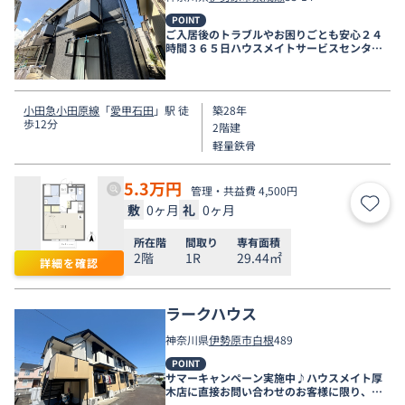
POINT
ご入居後のトラブルやお困りごとも安心２４
時間３６５日ハウスメイトサービスセンター
電話受付対応。
小田急小田原線
「
愛甲石田
」駅 徒
築28年
歩12分
2階建
軽量鉄骨
5.3
万円
管理・共益費 4,500円
敷
0ヶ月
礼
0ヶ月
お気
所在階
間取り
専有面積
2階
1R
29.44㎡
詳細を確認
ラークハウス
神奈川県
伊勢原市
白根
489
POINT
サマーキャンペーン実施中♪ハウスメイト厚
木店に直接お問い合わせのお客様に限り、９
月末まで家賃無料♪