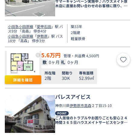
サマーキャンペーン実施中♪ハウスメイト厚
木店に直接お問い合わせのお客様に限り、９
月末まで家賃無料♪
小田急小田原線
「
愛甲石田
」駅 バ
築33年
ス9分 「高森」 停歩4分
2階建
小田急小田原線
「
伊勢原
」駅 バス
軽量鉄骨
18分 「高森」 停歩3分
5.6
万円
管理・共益費 4,500円
敷
0ヶ月
礼
0ヶ月
お気
所在階
間取り
専有面積
2階
3DK
52.99㎡
詳細を確認
パレスアイビス
神奈川県
伊勢原市
高森
２丁目15-10
POINT
ご入居後のトラブルやお困りごとも安心２４
時間３６５日ハウスメイトサービスセンター
電話受付対応。