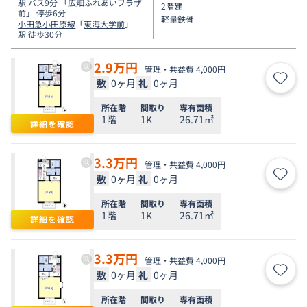
駅 バス9分 「広畑ふれあいプラザ
2階建
前」 停歩6分
軽量鉄骨
小田急小田原線
「
東海大学前
」
駅 徒歩30分
2.9
万円
管理・共益費 4,000円
敷
0ヶ月
礼
0ヶ月
お気
所在階
間取り
専有面積
1階
1K
26.71㎡
詳細を確認
3.3
万円
管理・共益費 4,000円
敷
0ヶ月
礼
0ヶ月
お気
所在階
間取り
専有面積
1階
1K
26.71㎡
詳細を確認
3.3
万円
管理・共益費 4,000円
敷
0ヶ月
礼
0ヶ月
お気
所在階
間取り
専有面積