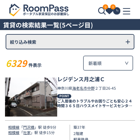
0
0
賃貸の検索結果一覧(5ページ目)
絞り込み検索
6329
件表示
レジデンス月之浦Ｃ
神奈川県
海老名市
中野
２丁目26-45
POINT
ご入居後のトラブルやお困りごとも安心２４
時間３６５日ハウスメイトサービスセンター
電話受付対応。
相模線
「
門沢橋
」駅 徒歩9分
築37年
相模線
「
社家
」駅 徒歩15分
2階建
軽量鉄骨