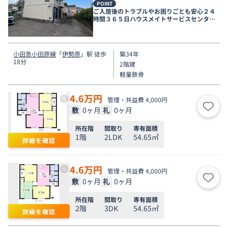
POINT
ご入居後のトラブルやお困りごとも安心２４
時間３６５日ハウスメイトサービスセンター
電話受付対応。
小田急小田原線
「
伊勢原
」駅 徒歩
築34年
18分
2階建
軽量鉄骨
4.6
万円
管理・共益費 4,000円
敷
0ヶ月
礼
0ヶ月
お気
所在階
間取り
専有面積
1階
2LDK
54.65㎡
詳細を確認
4.6
万円
管理・共益費 4,000円
敷
0ヶ月
礼
0ヶ月
お気
所在階
間取り
専有面積
2階
3DK
54.65㎡
詳細を確認