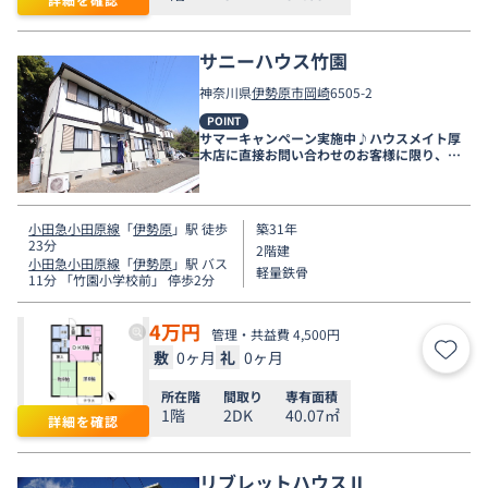
サニーハウス竹園
神奈川県
伊勢原市
岡崎
6505-2
POINT
サマーキャンペーン実施中♪ハウスメイト厚
木店に直接お問い合わせのお客様に限り、９
月末まで家賃無料♪
小田急小田原線
「
伊勢原
」駅 徒歩
築31年
23分
2階建
小田急小田原線
「
伊勢原
」駅 バス
軽量鉄骨
11分 「竹園小学校前」 停歩2分
4
万円
管理・共益費 4,500円
敷
0ヶ月
礼
0ヶ月
お気
所在階
間取り
専有面積
1階
2DK
40.07㎡
詳細を確認
リブレットハウスⅡ