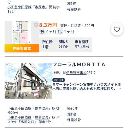
分
2階建
小田急小田原線
「
本厚木
」駅 徒歩
軽量鉄骨
18分
8.3
万円
管理・共益費 4,500円
敷
0ヶ月
礼
1ヶ月
お気
所在階
間取り
専有面積
1階
2LDK
53.48㎡
詳細を確認
フローラルＭＯＲＩＴＡ
神奈川県
伊勢原市
串橋
267-2
POINT
サマーキャンペーン実施中♪ハウスメイト厚
木店に直接お問い合わせのお客様に限り、９
月末まで家賃無料♪
小田急小田原線
「
鶴巻温泉
」駅 徒
築30年
歩20分
2階建
小田急小田原線
「
鶴巻温泉
」駅 バ
軽量鉄骨
ス9分 「串橋入口」 停歩6分