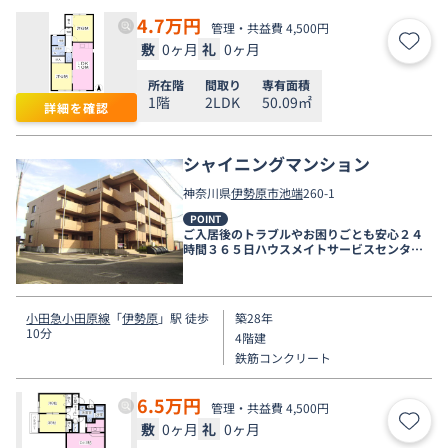
4.7
万円
管理・共益費 4,500円
敷
0ヶ月
礼
0ヶ月
お気
所在階
間取り
専有面積
1階
2LDK
50.09㎡
詳細を確認
シャイニングマンション
神奈川県
伊勢原市
池端
260-1
POINT
ご入居後のトラブルやお困りごとも安心２４
時間３６５日ハウスメイトサービスセンター
電話受付対応。
小田急小田原線
「
伊勢原
」駅 徒歩
築28年
10分
4階建
鉄筋コンクリート
6.5
万円
管理・共益費 4,500円
敷
0ヶ月
礼
0ヶ月
お気