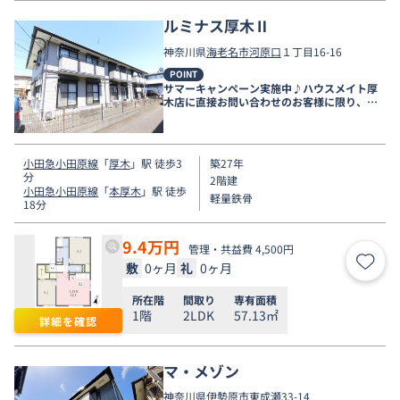
ルミナス厚木Ⅱ
神奈川県
海老名市
河原口
１丁目16-16
POINT
サマーキャンペーン実施中♪ハウスメイト厚
木店に直接お問い合わせのお客様に限り、９
月末まで家賃無料♪
小田急小田原線
「
厚木
」駅 徒歩3
築27年
分
2階建
小田急小田原線
「
本厚木
」駅 徒歩
軽量鉄骨
18分
9.4
万円
管理・共益費 4,500円
敷
0ヶ月
礼
0ヶ月
お気
所在階
間取り
専有面積
1階
2LDK
57.13㎡
詳細を確認
マ・メゾン
神奈川県
伊勢原市
東成瀬
33-14