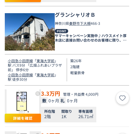
グランシャリオＢ
神奈川県
秦野市
下大槻
466-3
POINT
サマーキャンペーン実施中♪ハウスメイト厚
木店に直接お問い合わせのお客様に限り、９
月末まで家賃無料♪
小田急小田原線
「
東海大学前
」
築26年
駅 バス9分 「広畑ふれあいプラザ
2階建
前」 停歩6分
軽量鉄骨
小田急小田原線
「
東海大学前
」
駅 徒歩30分
3.3
万円
管理・共益費 4,000円
敷
0ヶ月
礼
0ヶ月
お気
所在階
間取り
専有面積
2階
1K
26.71㎡
詳細を確認