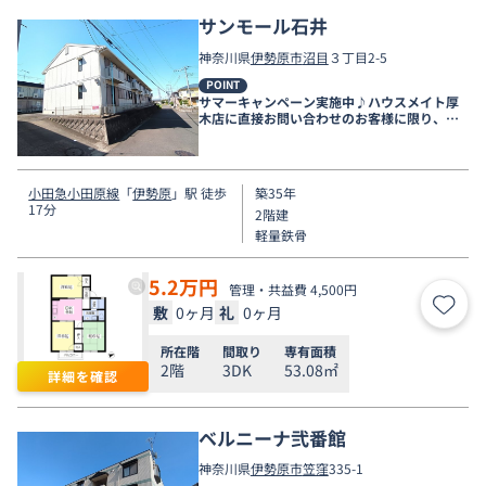
サンモール石井
神奈川県
伊勢原市
沼目
３丁目2-5
POINT
サマーキャンペーン実施中♪ハウスメイト厚
木店に直接お問い合わせのお客様に限り、９
月末まで家賃無料♪
小田急小田原線
「
伊勢原
」駅 徒歩
築35年
17分
2階建
軽量鉄骨
5.2
万円
管理・共益費 4,500円
敷
0ヶ月
礼
0ヶ月
お気
所在階
間取り
専有面積
2階
3DK
53.08㎡
詳細を確認
ベルニーナ弐番館
神奈川県
伊勢原市
笠窪
335-1