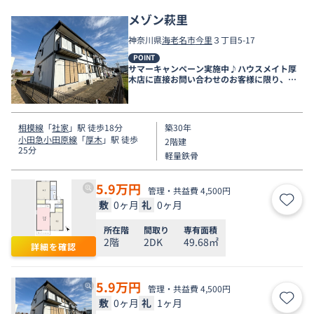
メゾン萩里
神奈川県
海老名市
今里
３丁目5-17
POINT
サマーキャンペーン実施中♪ハウスメイト厚
木店に直接お問い合わせのお客様に限り、９
月末まで家賃無料♪
相模線
「
社家
」駅 徒歩18分
築30年
小田急小田原線
「
厚木
」駅 徒歩
2階建
25分
軽量鉄骨
5.9
万円
管理・共益費 4,500円
敷
0ヶ月
礼
0ヶ月
お気
所在階
間取り
専有面積
2階
2DK
49.68㎡
詳細を確認
5.9
万円
管理・共益費 4,500円
敷
0ヶ月
礼
1ヶ月
お気