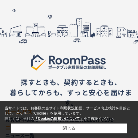
探すときも、契約するときも、
暮らしてからも、ずっと安心を届けま
す。
当サイトでは、お客様の当サイト利用状況把握、サービス向上検討を目的と
ルームパス
して、クッキー（Cookie）を使用しています。
賃貸物件検索
ポータブル家賃保証
WELLON CLUB
詳しくは、当社の
「Cookieの取扱いについて」
をご確認ください。
ニュース
閉じる
ニュース一覧