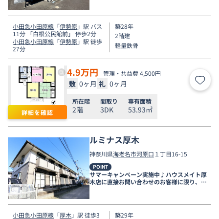
小田急小田原線
「
伊勢原
」駅 バス
築28年
11分 「白根公民館前」 停歩2分
2階建
小田急小田原線
「
伊勢原
」駅 徒歩
軽量鉄骨
27分
4.9
万円
管理・共益費 4,500円
敷
0ヶ月
礼
0ヶ月
お気
所在階
間取り
専有面積
2階
3DK
53.93㎡
詳細を確認
ルミナス厚木
神奈川県
海老名市
河原口
１丁目16-15
POINT
サマーキャンペーン実施中♪ハウスメイト厚
木店に直接お問い合わせのお客様に限り、９
月末まで家賃無料♪
小田急小田原線
「
厚木
」駅 徒歩3
築29年