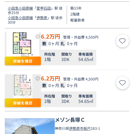
小田急小田原線
「
愛甲石田
」駅 徒
築33年
歩25分
2階建
小田急小田原線
「
伊勢原
」駅 徒歩
軽量鉄骨
30分
6.2
万円
管理・共益費 4,500円
敷
0ヶ月
礼
0ヶ月
お気
所在階
間取り
専有面積
1階
3DK
54.65㎡
詳細を確認
6.2
万円
管理・共益費 4,500円
敷
0ヶ月
礼
0ヶ月
お気
所在階
間取り
専有面積
2階
3DK
54.65㎡
詳細を確認
メゾン長塚Ｃ
神奈川県
伊勢原市
板戸
283-1