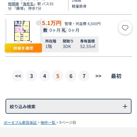
相模線
「
海老名
」駅 バス35
軽量鉄骨
分 「藤塚」 停歩7分
5.1
万円
管理・共益費 4,500円
敷
0ヶ月
礼
0ヶ月
お気
所在階
間取り
専有面積
1階
3DK
52.55㎡
詳細を確認
<<
3
4
5
6
7
>>
最初
絞り込み検索
ポータブル家賃保証
>
物件一覧
>
5ページ目