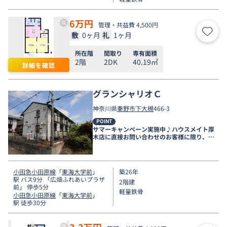
6
万円
管理・共益費 4,500円
敷
0ヶ月
礼
1ヶ月
お気
所在階
間取り
専有面積
2階
2DK
40.19㎡
詳細を確認
グランシャリオＣ
神奈川県
秦野市
下大槻
466-3
POINT
サマーキャンペーン実施中♪ハウスメイト厚
木店に直接お問い合わせのお客様に限り、９
月末まで家賃無料♪
小田急小田原線
「
東海大学前
」
築26年
駅 バス9分 「広畑ふれあいプラザ
2階建
前」 停歩5分
軽量鉄骨
小田急小田原線
「
東海大学前
」
駅 徒歩30分
3.3
万円