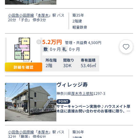
小田急小田原線
「
本厚木
」駅 バス
築35年
20分 「子合」 停歩3分
2階建
軽量鉄骨
5.2
万円
管理・共益費 4,500円
敷
0ヶ月
礼
0ヶ月
お気
所在階
間取り
専有面積
2階
3DK
53.46㎡
詳細を確認
ヴィレッジ寿
神奈川県
厚木市
上依知
1297-3
POINT
サマーキャンペーン実施中♪ハウスメイト厚
木店に直接お問い合わせのお客様に限り、９
月末まで家賃無料♪
小田急小田原線
「
本厚木
」駅 バス
築36年
32分 「藤塚」 停歩6分
2階建