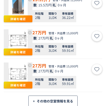
敷
15.5万円
礼
0ヶ月
お気
所在階
間取り
専有面積
2階
1LDK
36.22㎡
詳細を確認
27
万円
管理・共益費 15,000円
敷
27万円
礼
0ヶ月
お気
所在階
間取り
専有面積
2階
3LDK
59.91㎡
詳細を確認
27
万円
管理・共益費 15,000円
敷
27万円
礼
0ヶ月
お気
所在階
間取り
専有面積
2階
3LDK
59.91㎡
詳細を確認
+
その他の空室情報を見る