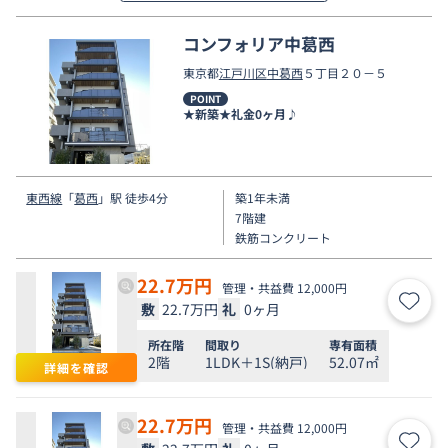
コンフォリア中葛西
東京都
江戸川区
中葛西
５丁目２０－５
POINT
★新築★礼金0ヶ月♪
東西線
「
葛西
」駅 徒歩4分
築1年未満
7階建
鉄筋コンクリート
22.7
万円
管理・共益費 12,000円
敷
22.7万円
礼
0ヶ月
お気
所在階
間取り
専有面積
2階
1LDK＋1S(納戸)
52.07㎡
詳細を確認
22.7
万円
管理・共益費 12,000円