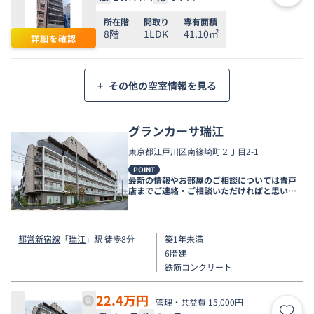
所在階
間取り
専有面積
8階
1LDK
41.10㎡
詳細を確認
+
その他の空室情報を見る
グランカーサ瑞江
東京都
江戸川区
南篠崎町
２丁目2-1
POINT
最新の情報やお部屋のご相談については青戸
店までご連絡・ご相談いただければと思いま
す。
都営新宿線
「
瑞江
」駅 徒歩8分
築1年未満
6階建
鉄筋コンクリート
22.4
万円
管理・共益費 15,000円