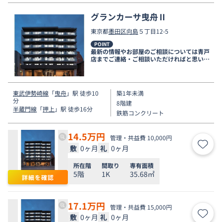
グランカーサ曳舟Ⅱ
東京都
墨田区
向島
５丁目12-5
POINT
最新の情報やお部屋のご相談については青戸
店までご連絡・ご相談いただければと思いま
す。
東武伊勢崎線
「
曳舟
」駅 徒歩10
築1年未満
分
8階建
半蔵門線
「
押上
」駅 徒歩16分
鉄筋コンクリート
14.5
万円
管理・共益費 10,000円
敷
0ヶ月
礼
0ヶ月
お気
所在階
間取り
専有面積
5階
1K
35.68㎡
詳細を確認
17.1
万円
管理・共益費 15,000円
敷
0ヶ月
礼
0ヶ月
お気