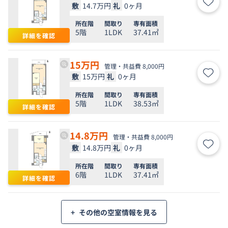
敷
14.7万円
礼
0ヶ月
お気
所在階
間取り
専有面積
5階
1LDK
37.41㎡
詳細を確認
15
万円
管理・共益費 8,000円
敷
15万円
礼
0ヶ月
お気
所在階
間取り
専有面積
5階
1LDK
38.53㎡
詳細を確認
14.8
万円
管理・共益費 8,000円
敷
14.8万円
礼
0ヶ月
お気
所在階
間取り
専有面積
6階
1LDK
37.41㎡
詳細を確認
+
その他の空室情報を見る