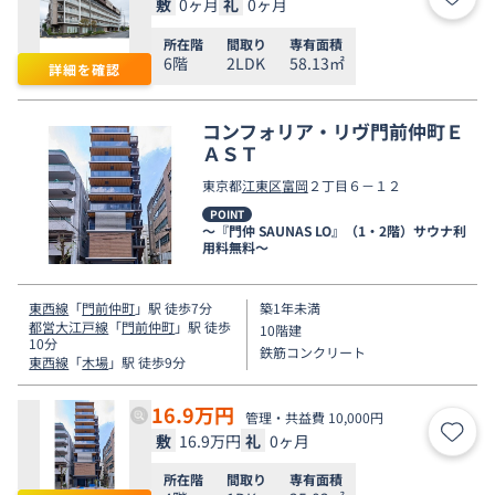
敷
0ヶ月
礼
0ヶ月
お気
所在階
間取り
専有面積
6階
2LDK
58.13㎡
詳細を確認
コンフォリア・リヴ門前仲町Ｅ
ＡＳＴ
東京都
江東区
富岡
２丁目６－１２
POINT
～『門仲 SAUNAS LO』（1・2階）サウナ利
用料無料～
東西線
「
門前仲町
」駅 徒歩7分
築1年未満
都営大江戸線
「
門前仲町
」駅 徒歩
10階建
10分
鉄筋コンクリート
東西線
「
木場
」駅 徒歩9分
16.9
万円
管理・共益費 10,000円
敷
16.9万円
礼
0ヶ月
お気
所在階
間取り
専有面積