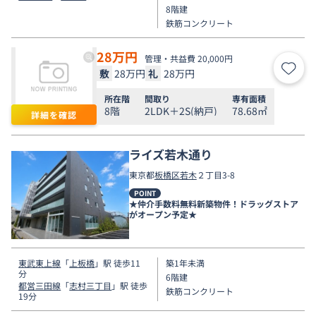
8階建
鉄筋コンクリート
28
万円
管理・共益費 20,000円
敷
28万円
礼
28万円
お気
所在階
間取り
専有面積
8階
2LDK＋2S(納戸)
78.68㎡
詳細を確認
ライズ若木通り
東京都
板橋区
若木
２丁目3-8
POINT
★仲介手数料無料新築物件！ドラッグストア
がオープン予定★
東武東上線
「
上板橋
」駅 徒歩11
築1年未満
分
6階建
都営三田線
「
志村三丁目
」駅 徒歩
鉄筋コンクリート
19分