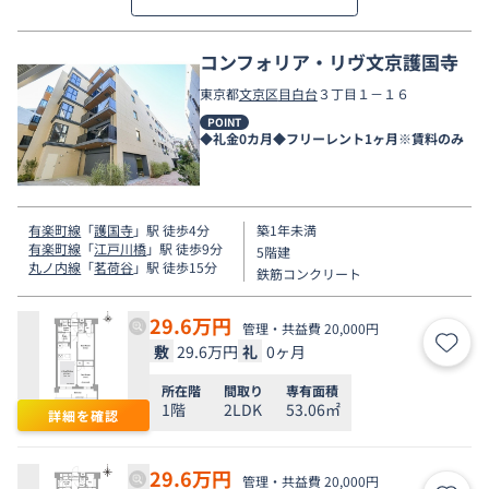
コンフォリア・リヴ文京護国寺
東京都
文京区
目白台
３丁目１－１６
POINT
◆礼金0カ月◆フリーレント1ヶ月※賃料のみ
有楽町線
「
護国寺
」駅 徒歩4分
築1年未満
有楽町線
「
江戸川橋
」駅 徒歩9分
5階建
丸ノ内線
「
茗荷谷
」駅 徒歩15分
鉄筋コンクリート
29.6
万円
管理・共益費 20,000円
敷
29.6万円
礼
0ヶ月
お気
所在階
間取り
専有面積
1階
2LDK
53.06㎡
詳細を確認
29.6
万円
管理・共益費 20,000円