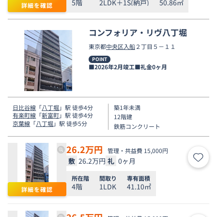
5階
2LDK＋1S(納戸)
50.86㎡
詳細を確認
コンフォリア・リヴ八丁堀
東京都
中央区
入船
２丁目５－１１
POINT
■2026年2月竣工■礼金0ヶ月
日比谷線
「
八丁堀
」駅 徒歩4分
築1年未満
有楽町線
「
新富町
」駅 徒歩4分
12階建
京葉線
「
八丁堀
」駅 徒歩5分
鉄筋コンクリート
26.2
万円
管理・共益費 15,000円
敷
26.2万円
礼
0ヶ月
お気
所在階
間取り
専有面積
4階
1LDK
41.10㎡
詳細を確認