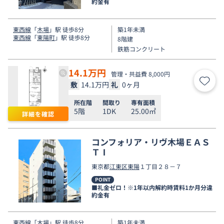
約金有
東西線
「
木場
」駅 徒歩8分
築1年未満
東西線
「
東陽町
」駅 徒歩8分
8階建
鉄筋コンクリート
14.1
万円
管理・共益費 8,000円
敷
14.1万円
礼
0ヶ月
お気
所在階
間取り
専有面積
5階
1DK
25.00㎡
詳細を確認
コンフォリア・リヴ木場ＥＡＳ
ＴⅠ
東京都
江東区
東陽
１丁目２８－７
POINT
■礼金ゼロ！※1年以内解約時賃料1か月分違
約金有
東西線
「
木場
」駅 徒歩8分
築1年未満