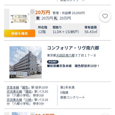
20
万円
管理・共益費 20,000円
敷
20万円
礼
20万円
お気
所在階
間取り
専有面積
12階
1LDK＋1S(納戸)
56.43㎡
詳細を確認
コンフォリア・リヴ南六郷
東京都
大田区
南六郷
３丁目１７－８
POINT
■新築■京急本線 雑色駅徒歩10分！
京急本線
「
雑色
」駅 徒歩10分
築1年未満
京浜東北線
「
蒲田
」駅 バス20
6階建
分 「六郷小学校」 停歩3分
鉄筋コンクリート
京浜東北線
「
川崎
」駅 バス18
分 「六郷小学校」 停歩3分