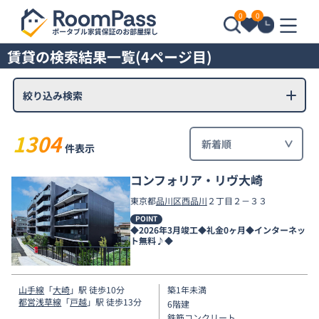
0
0
賃貸の検索結果一覧(4ページ目)
絞り込み検索
1304
件表示
コンフォリア・リヴ大崎
東京都
品川区
西品川
２丁目２－３３
POINT
◆2026年3月竣工◆礼金0ヶ月◆インターネッ
ト無料♪◆
山手線
「
大崎
」駅 徒歩10分
築1年未満
都営浅草線
「
戸越
」駅 徒歩13分
6階建
鉄筋コンクリート