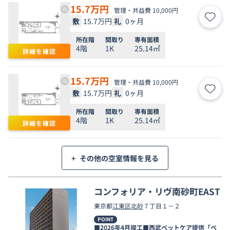
15.7
万円
管理・共益費 10,000円
敷
15.7万円
礼
0ヶ月
お気
所在階
間取り
専有面積
4階
1K
25.14㎡
詳細を確認
15.7
万円
管理・共益費 10,000円
敷
15.7万円
礼
0ヶ月
お気
所在階
間取り
専有面積
4階
1K
25.14㎡
詳細を確認
+
その他の空室情報を見る
コンフォリア・リヴ南砂町EAST
東京都
江東区
北砂
７丁目１－２
POINT
■2026年4月竣工■西武ペットケア提供「ペ