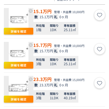
15.1
万円
管理・共益費 10,000円
敷
15.1万円
礼
0ヶ月
お気
所在階
間取り
専有面積
1階
1DK
25.11㎡
詳細を確認
15.7
万円
管理・共益費 10,000円
敷
15.7万円
礼
0ヶ月
お気
所在階
間取り
専有面積
3階
1DK
25.11㎡
詳細を確認
23.3
万円
管理・共益費 15,000円
敷
23.3万円
礼
0ヶ月
お気
所在階
間取り
専有面積
3階
1LDK
40.19㎡
詳細を確認