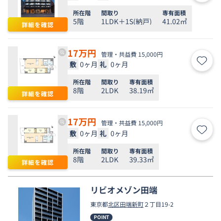
所在階
間取り
専有面積
5階
1LDK＋1S(納戸)
41.02㎡
詳細を確認
17
万円
管理・共益費 15,000円
敷
0ヶ月
礼
0ヶ月
お気
所在階
間取り
専有面積
8階
2LDK
38.19㎡
詳細を確認
17
万円
管理・共益費 15,000円
敷
0ヶ月
礼
0ヶ月
お気
所在階
間取り
専有面積
8階
2LDK
39.33㎡
詳細を確認
リビオメゾン田端
東京都
北区
田端新町
２丁目19-2
POINT