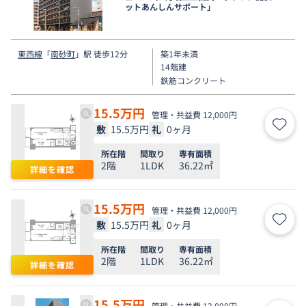
ットあんしんサポート」
東西線
「
南砂町
」駅 徒歩12分
築1年未満
14階建
鉄筋コンクリート
15.5
万円
管理・共益費 12,000円
敷
15.5万円
礼
0ヶ月
お気
所在階
間取り
専有面積
2階
1LDK
36.22㎡
詳細を確認
15.5
万円
管理・共益費 12,000円
敷
15.5万円
礼
0ヶ月
お気
所在階
間取り
専有面積
2階
1LDK
36.22㎡
詳細を確認
15.5
万円
管理・共益費 12,000円