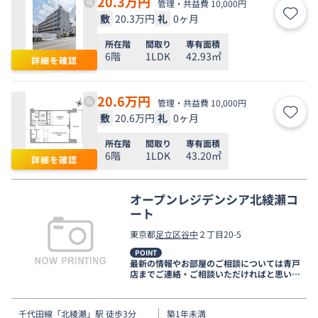
20.3
万円
管理・共益費 10,000円
敷
20.3万円
礼
0ヶ月
お気
所在階
間取り
専有面積
6階
1LDK
42.93㎡
詳細を確認
20.6
万円
管理・共益費 10,000円
敷
20.6万円
礼
0ヶ月
お気
所在階
間取り
専有面積
6階
1LDK
43.20㎡
詳細を確認
オープンレジデンシア北綾瀬コ
ート
東京都
足立区
谷中
２丁目20-5
POINT
最新の情報やお部屋のご相談については青戸
店までご連絡・ご相談いただければと思いま
す。
千代田線
「
北綾瀬
」駅 徒歩3分
築1年未満