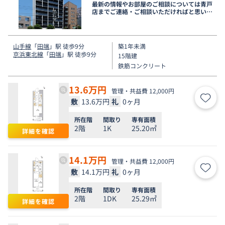
最新の情報やお部屋のご相談については青戸
店までご連絡・ご相談いただければと思いま
す。
山手線
「
田端
」駅 徒歩9分
築1年未満
京浜東北線
「
田端
」駅 徒歩9分
15階建
鉄筋コンクリート
13.6
万円
管理・共益費 12,000円
敷
13.6万円
礼
0ヶ月
お気
所在階
間取り
専有面積
2階
1K
25.20㎡
詳細を確認
14.1
万円
管理・共益費 12,000円
敷
14.1万円
礼
0ヶ月
お気
所在階
間取り
専有面積
2階
1DK
25.29㎡
詳細を確認