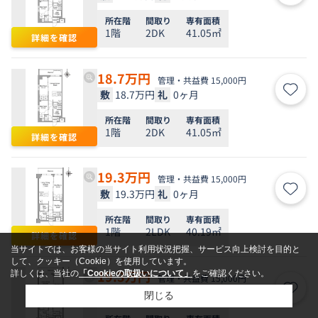
所在階
間取り
専有面積
1階
2DK
41.05㎡
詳細を確認
18.7
万円
管理・共益費 15,000円
敷
18.7万円
礼
0ヶ月
お気
所在階
間取り
専有面積
1階
2DK
41.05㎡
詳細を確認
19.3
万円
管理・共益費 15,000円
敷
19.3万円
礼
0ヶ月
お気
所在階
間取り
専有面積
1階
2LDK
40.19㎡
詳細を確認
当サイトでは、お客様の当サイト利用状況把握、サービス向上検討を目的と
して、クッキー（Cookie）を使用しています。
19.3
万円
詳しくは、当社の
「Cookieの取扱いについて」
をご確認ください。
管理・共益費 15,000円
敷
19.3万円
礼
0ヶ月
お気
閉じる