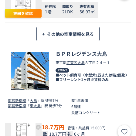
所在階
間取り
専有面積
1階
2LDK
56.92㎡
詳細を確認
+
その他の空室情報を見る
ＢＰＲレジデンス大島
東京都
江東区
大島
８丁目２４－１
POINT
■ペット飼育可（小型犬1匹または猫2匹迄）
■フリーレント1ヶ月※賃料のみ
都営新宿線
「
大島
」駅 徒歩7分
築1年未満
都営新宿線
「
東大島
」駅 徒歩7分
6階建
鉄筋コンクリート
18.7
万円
管理・共益費 15,000円
敷
18.7万円
礼
0ヶ月
お気