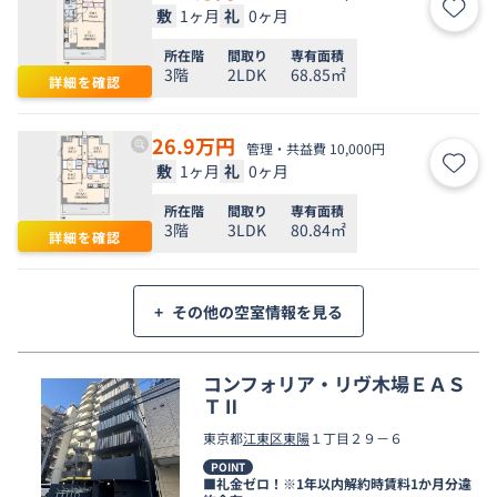
敷
1ヶ月
礼
0ヶ月
お気
所在階
間取り
専有面積
3階
2LDK
68.85㎡
詳細を確認
26.9
万円
管理・共益費 10,000円
敷
1ヶ月
礼
0ヶ月
お気
所在階
間取り
専有面積
3階
3LDK
80.84㎡
詳細を確認
+
その他の空室情報を見る
コンフォリア・リヴ木場ＥＡＳ
ＴⅡ
東京都
江東区
東陽
１丁目２９－６
POINT
■礼金ゼロ！※1年以内解約時賃料1か月分違