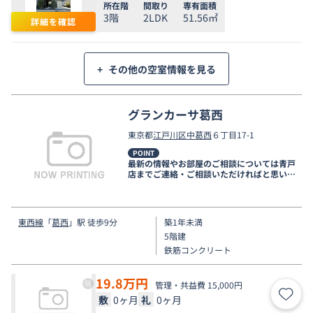
所在階
間取り
専有面積
3階
2LDK
51.56㎡
詳細を確認
+
その他の空室情報を見る
グランカーサ葛西
東京都
江戸川区
中葛西
６丁目17-1
POINT
最新の情報やお部屋のご相談については青戸
店までご連絡・ご相談いただければと思いま
す。
東西線
「
葛西
」駅 徒歩9分
築1年未満
5階建
鉄筋コンクリート
19.8
万円
管理・共益費 15,000円
敷
0ヶ月
礼
0ヶ月
お気