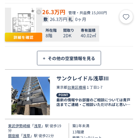
26.3
万円
管理・共益費 15,000円
敷
26.3万円
礼
0ヶ月
お気
所在階
間取り
専有面積
8階
2DK
40.02㎡
詳細を確認
+
その他の空室情報を見る
サンクレイドル浅草Ⅲ
東京都
台東区
橋場
１丁目1-7
POINT
最新の情報やお部屋のご相談については青戸
店までご連絡・ご相談いただければと思いま
す。
東武伊勢崎線
「
浅草
」駅 徒歩19
築1年未満
分
13階建
銀座線
「
浅草
」駅 徒歩21分
鉄筋コンクリート