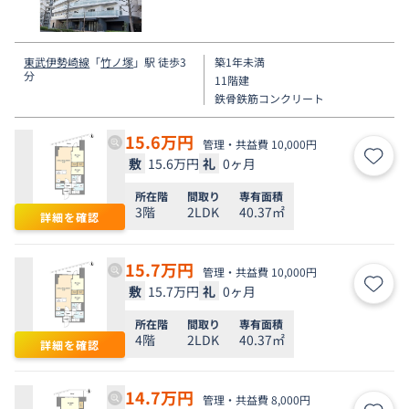
東武伊勢崎線
「
竹ノ塚
」駅 徒歩3
築1年未満
分
11階建
鉄骨鉄筋コンクリート
15.6
万円
管理・共益費 10,000円
敷
15.6万円
礼
0ヶ月
お気
所在階
間取り
専有面積
3階
2LDK
40.37㎡
詳細を確認
15.7
万円
管理・共益費 10,000円
敷
15.7万円
礼
0ヶ月
お気
所在階
間取り
専有面積
4階
2LDK
40.37㎡
詳細を確認
14.7
万円
管理・共益費 8,000円