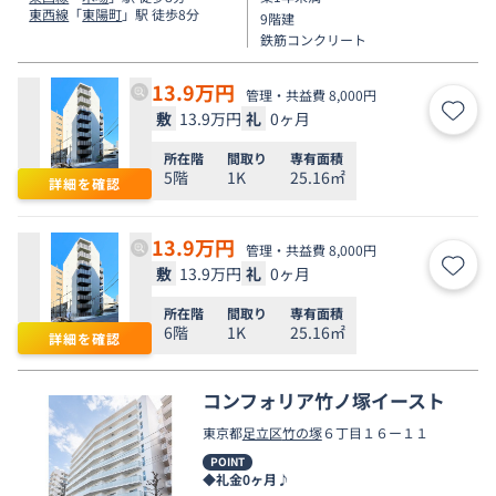
東西線
「
東陽町
」駅 徒歩8分
9階建
鉄筋コンクリート
13.9
万円
管理・共益費 8,000円
敷
13.9万円
礼
0ヶ月
お気
所在階
間取り
専有面積
5階
1K
25.16㎡
詳細を確認
13.9
万円
管理・共益費 8,000円
敷
13.9万円
礼
0ヶ月
お気
所在階
間取り
専有面積
6階
1K
25.16㎡
詳細を確認
コンフォリア竹ノ塚イースト
東京都
足立区
竹の塚
６丁目１６ー１１
POINT
◆礼金0ヶ月♪