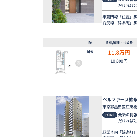
だければ
半蔵門線
「
住吉
」駅
総武線
「
錦糸町
」駅
階
賃料/管理・共益費
6階
11.8
万円
10,000円
ベルファース錦
東京都
墨田区
江東
最新の情
だければ
総武本線
「
錦糸町
」