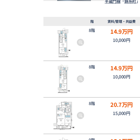
半蔵門線
「
錦糸町
」
階
賃料/管理・共益費
8階
14.9
万円
10,000円
8階
14.9
万円
10,000円
8階
20.7
万円
15,000円
9階