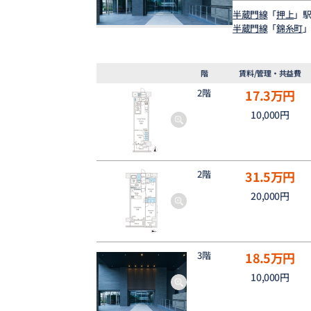
半蔵門線
「
押上
」駅
半蔵門線
「
錦糸町
」
階
賃料/管理・共益費
2階
17.3
万円
10,000円
2階
31.5
万円
20,000円
3階
18.5
万円
10,000円