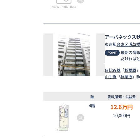
アーバネックス
東京都
台東区
浅草
最新の情
だければ
日比谷線
「
秋葉原
」
山手線
「
秋葉原
」駅
階
賃料/管理・共益費
4階
12.6
万円
10,000円