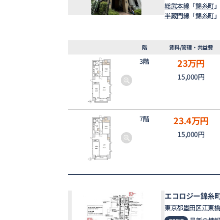
総武本線
「
錦糸町
」
半蔵門線
「
錦糸町
」
階
賃料/管理・共益費
3階
23
万円
15,000円
7階
23.4
万円
15,000円
エコロジー錦糸
東京都
墨田区
江東