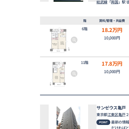
総武線
「
両国
」駅 
階
賃料/管理・共益費
6階
18.2
万円
10,000円
11階
17.8
万円
10,000円
サンゼウス亀戸
東京都
江東区
亀戸
２
最新の情
だければ