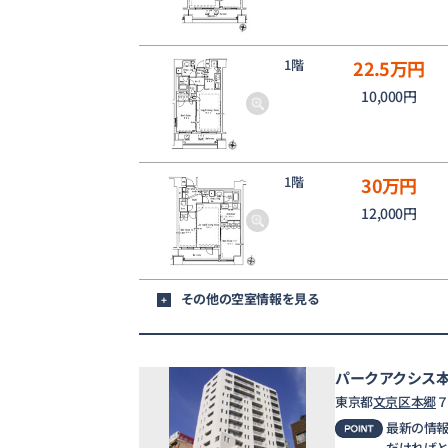
1階
22.5
万円
10,000円
1階
30
万円
12,000円
その他の空室情報を見る
+
パークアクシス
東京都
文京区
本郷
７
最新の情
だければ