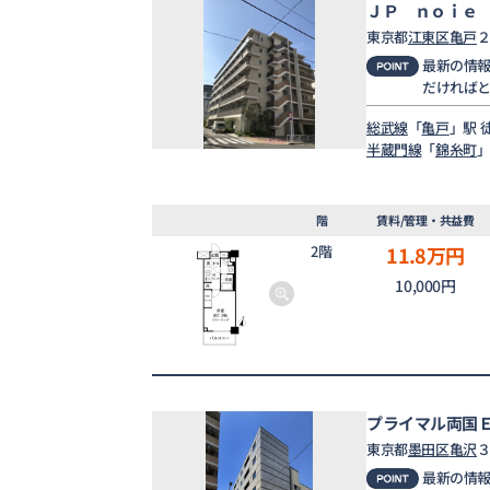
ＪＰ ｎｏｉｅ
東京都
江東区
亀戸
２
最新の情
だければ
総武線
「
亀戸
」駅 
半蔵門線
「
錦糸町
」
階
賃料/管理・共益費
2階
11.8
万円
10,000円
プライマル両国
東京都
墨田区
亀沢
３
最新の情