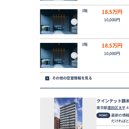
3階
18.5
万円
10,000円
3階
18.5
万円
10,000円
その他の空室情報を見る
+
クインテット錦
東京都
墨田区
太平
４
最新の情
だければ