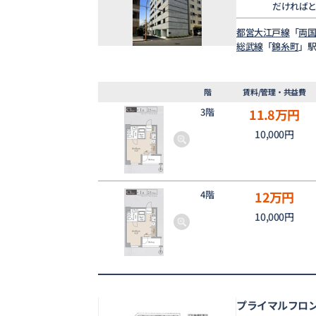
だければ
都営大江戸線
「
両
総武線
「
錦糸町
」駅
階
賃料/管理・共益費
3階
11.8
万円
10,000円
4階
12
万円
10,000円
プライマルフロ