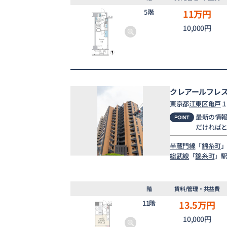
5階
11
万円
10,000円
クレアールフレ
東京都
江東区
亀戸
１
最新の情
だければ
半蔵門線
「
錦糸町
」
総武線
「
錦糸町
」駅
階
賃料/管理・共益費
11階
13.5
万円
10,000円