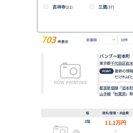
吉祥寺
三鷹
(21)
(37)
703
件表示
バンブー岩本町
東京都
千代田区
岩
最新の情
だければ
都営新宿線
「
岩本
山手線
「
秋葉原
」駅
階
賃料/管理・共益費
3階
11.1
万円
-