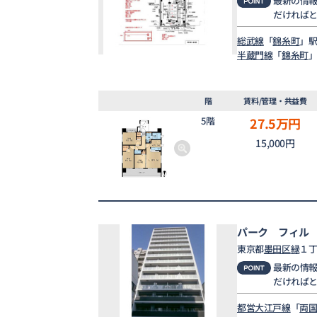
最新の情
だければ
総武線
「
錦糸町
」駅
半蔵門線
「
錦糸町
」
階
賃料/管理・共益費
5階
27.5
万円
15,000円
パーク フィル
東京都
墨田区
緑
１丁
最新の情
だければ
都営大江戸線
「
両