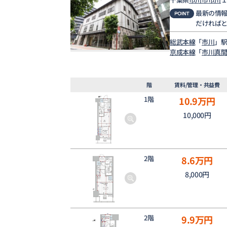
最新の情
だければ
総武本線
「
市川
」駅
京成本線
「
市川真
階
賃料/管理・共益費
1階
10.9
万円
10,000円
2階
8.6
万円
8,000円
2階
9.9
万円