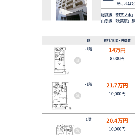
だければ
総武線
「
御茶ノ水
」
山手線
「
秋葉原
」駅
階
賃料/管理・共益費
-1階
14
万円
8,000円
-1階
21.7
万円
10,000円
1階
20.4
万円
10,000円