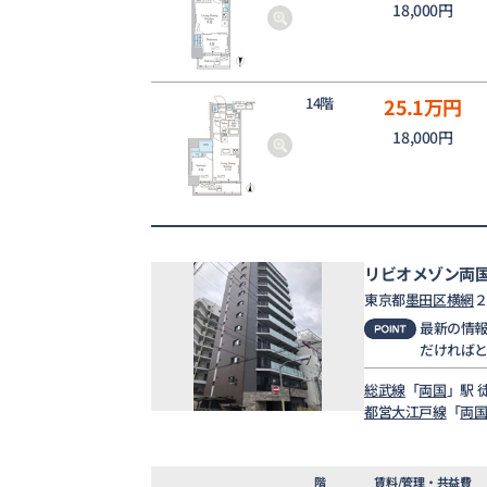
18,000円
14階
25.1
万円
18,000円
リビオメゾン両
東京都
墨田区
横網
２
最新の情
だければ
総武線
「
両国
」駅 
都営大江戸線
「
両
階
賃料/管理・共益費