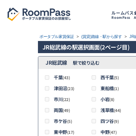
ルームパス
RoomPass
A
ポータブル家賃保証
>
(賃貸)路線・駅から探す
>
J
JR総武線の駅選択画面(2ページ目)
JR総武線
駅で絞り込む
千葉
西千葉
(43)
(5)
津田沼
東船橋
(23)
(1)
市川
小岩
(22)
(8)
両国
浅草橋
(49)
(44)
市ケ谷
四ツ谷
(5)
(9)
東中野
中野
(17)
(47)