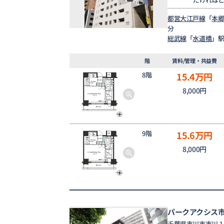
都営大江戸線
「
本
分
総武線
「
水道橋
」駅
階
賃料/管理・共益費
8階
15.4
万円
8,000円
9階
15.6
万円
8,000円
パークアクシス
千葉県
市川市
市川
１