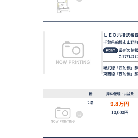
ＬＥＯ六拾弐番
千葉県
船橋市
山野
最新の情
だければ
総武線
「
西船橋
」駅
東西線
「
西船橋
」駅
階
賃料/管理・共益費
2階
9.8
万円
10,000円