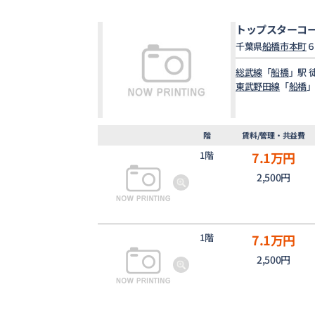
トップスターコ
千葉県
船橋市
本町
総武線
「
船橋
」駅 
東武野田線
「
船橋
」
階
賃料/管理・共益費
1階
7.1
万円
2,500円
1階
7.1
万円
2,500円