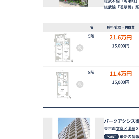
総武本線
「
馬喰町
」
総武線
「
浅草橋
」駅
階
賃料/管理・共益費
5階
21.6
万円
15,000円
8階
11.4
万円
15,000円
パークアクシス
東京都
文京区
湯島
３
最新の情