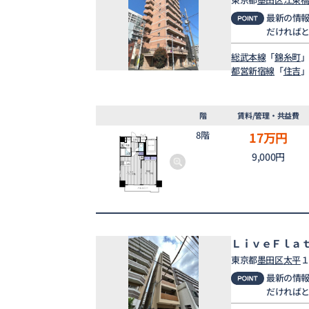
最新の情
だければ
総武本線
「
錦糸町
」
都営新宿線
「
住吉
」
階
賃料/管理・共益費
8階
17
万円
9,000円
ＬｉｖｅＦｌａ
東京都
墨田区
太平
１
最新の情
だければ