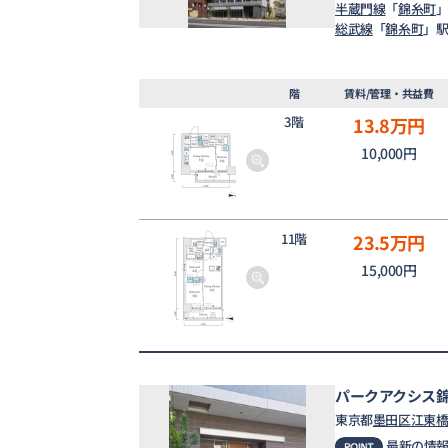
半蔵門線
「
錦糸町
」
総武線
「
錦糸町
」駅
階
賃料/管理・共益費
3階
13.8
万円
10,000円
11階
23.5
万円
15,000円
パークアクシス
東京都
墨田区
江東
最新の情