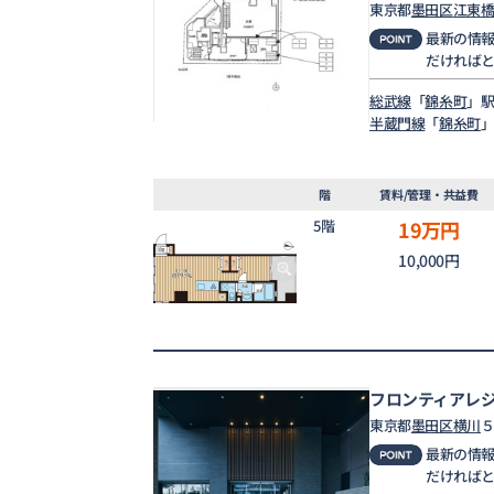
東京都
墨田区
江東
最新の情
だければ
総武線
「
錦糸町
」駅
半蔵門線
「
錦糸町
」
階
賃料/管理・共益費
5階
19
万円
10,000円
フロンティアレ
東京都
墨田区
横川
５
最新の情
だければ