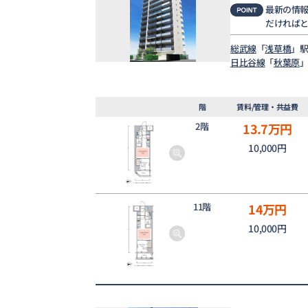
最新の情
だければ
総武線
「
浅草橋
」駅
日比谷線
「
秋葉原
」
階
賃料/管理・共益費
2階
13.7
万円
10,000円
11階
14
万円
10,000円