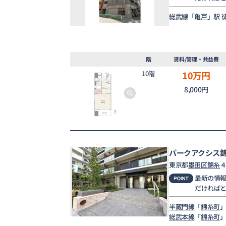
総武線
「
亀戸
」駅 
階
賃料/管理・共益費
10階
10
万円
8,000円
パークアクシス
東京都
墨田区
錦糸
４
最新の情
だければ
半蔵門線
「
錦糸町
」
総武本線
「
錦糸町
」