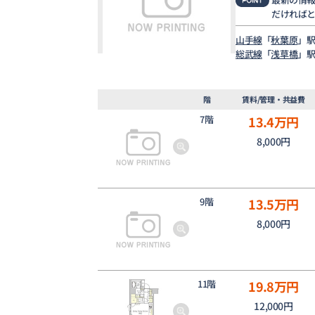
だければ
山手線
「
秋葉原
」駅
総武線
「
浅草橋
」駅
階
賃料/管理・共益費
7階
13.4
万円
8,000円
9階
13.5
万円
8,000円
11階
19.8
万円
12,000円