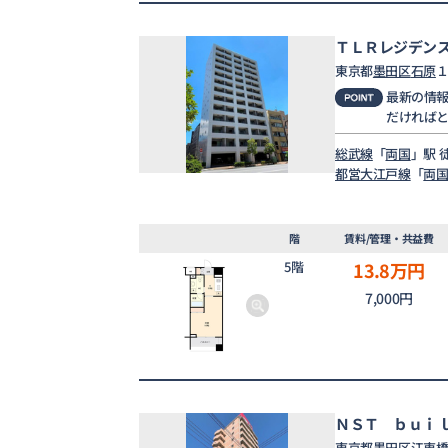
ＴＬＲレジデン
東京都
墨田区
石原
１
最新の情
だければ
総武線
「
両国
」駅 
都営大江戸線
「
両
階
賃料/管理・共益費
5階
13.8
万円
7,000円
ＮＳＴ ｂｕｉ
東京都
墨田区
江東