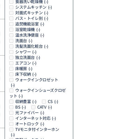
食器洗い乾燥機
(-)
システムキッチン
(-)
対面式キッチン
(-)
バス・トイレ別
(-)
追焚機能浴室
(-)
浴室乾燥機
(-)
温水洗浄便座
(-)
洗面台
(-)
洗髪洗面化粧台
(-)
シャワー
(-)
独立洗面台
(-)
エアコン
(-)
床暖房
(-)
床下収納
(-)
ウォークインクロゼット
(-)
ウォークインシューズクロゼ
ット
(-)
収納豊富
CS
(-)
(-)
BS
CATV
(-)
(-)
光ファイバー
(-)
インターネット対応
(-)
オートロック
(-)
TVモニタ付インターホン
(-)