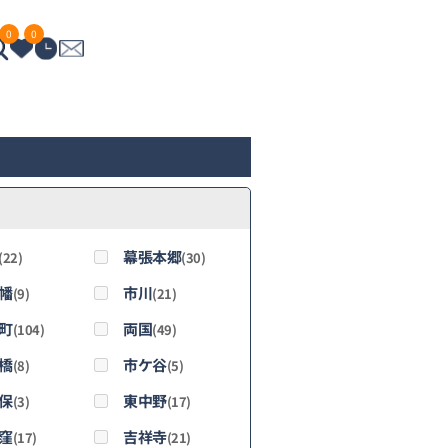
0
0
幕張本郷
(22)
(30)
幡
市川
(9)
(21)
町
両国
(104)
(49)
橋
市ケ谷
(8)
(5)
保
東中野
(3)
(17)
窪
吉祥寺
(17)
(21)