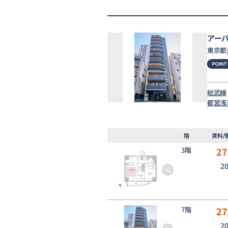
アー
東京都
総武線
都営浅
階
賃料/
3階
27
2
7階
27
2