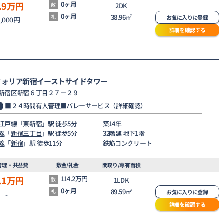
.9
万円
0ヶ月
敷
2DK
0ヶ月
38.96㎡
礼
お気に入りに登録
5,000円
詳細を確認する
フォリア新宿イーストサイドタワー
新宿区
新宿
６丁目２７－２９
■２４時間有人管理■バレーサービス（詳細確認）
江戸線
「
東新宿
」駅 徒歩5分
築14年
線
「
新宿三丁目
」駅 徒歩5分
32階建 地下1階
線
「
新宿
」駅 徒歩11分
鉄筋コンクリート
管理・共益費
敷金/礼金
間取り/専有面積
.1
万円
114.2万円
敷
1LDK
0ヶ月
89.59㎡
礼
お気に入りに登録
-
詳細を確認する