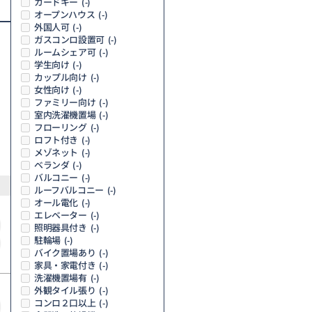
カードキー
(-)
オープンハウス
(-)
外国人可
(-)
ガスコンロ設置可
(-)
ルームシェア可
(-)
学生向け
(-)
カップル向け
(-)
女性向け
(-)
ファミリー向け
(-)
室内洗濯機置場
(-)
フローリング
(-)
ロフト付き
(-)
メゾネット
(-)
ベランダ
(-)
バルコニー
(-)
ルーフバルコニー
(-)
オール電化
(-)
エレベーター
(-)
照明器具付き
(-)
駐輪場
(-)
バイク置場あり
(-)
家具・家電付き
(-)
洗濯機置場有
(-)
外観タイル張り
(-)
コンロ２口以上
(-)