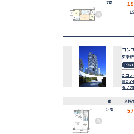
7階
18
1
コン
東京都
都営大
副都心
丸ノ内
階
賃料/
24階
57