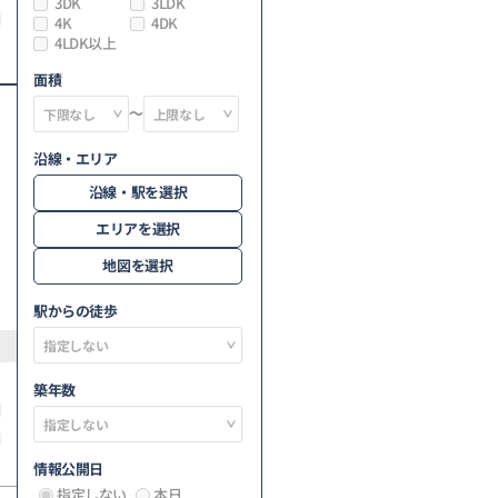
3DK
3LDK
4K
4DK
4LDK以上
面積
～
沿線・エリア
沿線・駅を選択
エリアを選択
地図を選択
駅からの徒歩
築年数
情報公開日
指定しない
本日