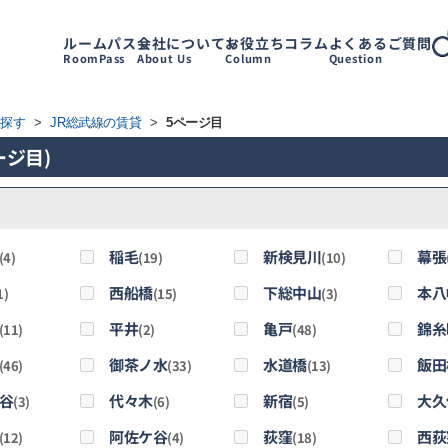
ルームパス
会社について
お役立ちコラム
よくあるご質問
RoomPass
About Us
Column
Question
ら探す
>
JR総武線の賃貸
>
5ページ目
ージ目)
稲毛
新検見川
幕張
(4)
(19)
(10)
西船橋
下総中山
本八
1)
(15)
(3)
平井
亀戸
錦糸
(11)
(2)
(48)
御茶ノ水
水道橋
飯田
(46)
(33)
(13)
谷
代々木
新宿
大久
(3)
(6)
(5)
阿佐ケ谷
荻窪
西荻
(12)
(4)
(18)