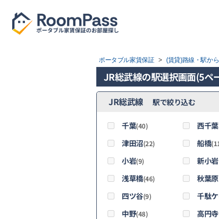
ポータブル家賃保証
>
(賃貸)路線・駅か
JR総武線の駅選択画面(5ペ
JR総武線
駅で絞り込む
千葉
西千葉
(40)
津田沼
船橋
(22)
(1
小岩
新小岩
(9)
浅草橋
秋葉原
(46)
四ツ谷
千駄ケ
(9)
中野
高円寺
(48)