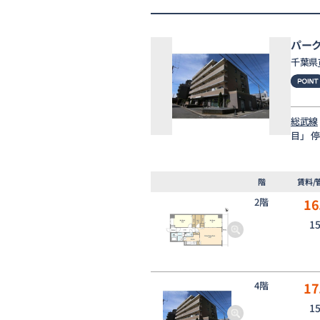
パー
千葉県
総武線
目」 
階
賃料/
2階
16
1
4階
17
1