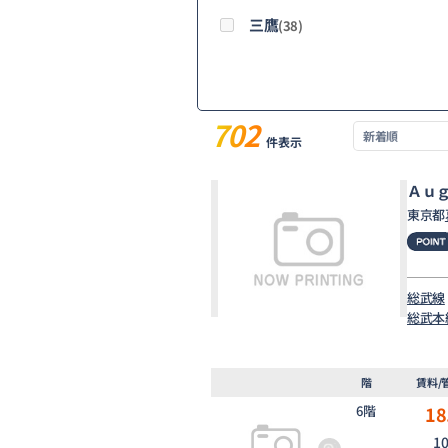
三鷹
(38)
702
件表示
Ａｕ
東京都
総武線
総武本
階
賃料/
6階
18
1