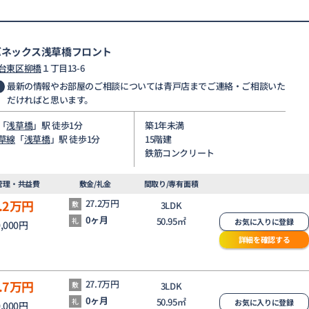
バネックス浅草橋フロント
台東区
柳橋
１丁目13-6
最新の情報やお部屋のご相談については青戸店までご連絡・ご相談いた
だければと思います。
「
浅草橋
」駅 徒歩1分
築1年未満
草線
「
浅草橋
」駅 徒歩1分
15階建
鉄筋コンクリート
管理・共益費
敷金/礼金
間取り/専有面積
.2
万円
27.2万円
敷
3LDK
0ヶ月
50.95㎡
礼
お気に入りに登録
0,000円
詳細を確認する
.7
万円
27.7万円
敷
3LDK
0ヶ月
50.95㎡
礼
お気に入りに登録
0,000円