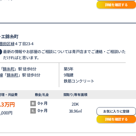
詳細を確認する
ーエ錦糸町
墨田区
緑
４丁目23-4
最新の情報やお部屋のご相談については青戸店までご連絡・ご相談いた
だければと思います。
「
錦糸町
」駅 徒歩8分
築5年
線
「
錦糸町
」駅 徒歩8分
9階建
鉄筋コンクリート
管理・共益費
敷金/礼金
間取り/専有面積
.3
万円
0ヶ月
敷
2DK
0ヶ月
38.96㎡
礼
お気に入りに登録
5,000円
詳細を確認する