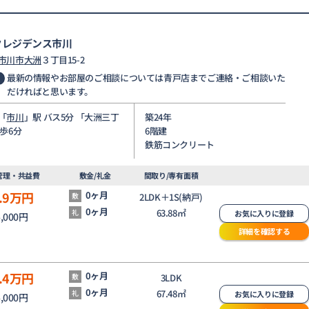
クレジデンス市川
市川市
大洲
３丁目15-2
最新の情報やお部屋のご相談については青戸店までご連絡・ご相談いた
だければと思います。
「
市川
」駅 バス5分 「大洲三丁
築24年
停歩6分
6階建
鉄筋コンクリート
管理・共益費
敷金/礼金
間取り/専有面積
.9
万円
0ヶ月
敷
2LDK＋1S(納戸)
0ヶ月
63.88㎡
礼
お気に入りに登録
5,000円
詳細を確認する
.4
万円
0ヶ月
敷
3LDK
0ヶ月
67.48㎡
礼
お気に入りに登録
5,000円