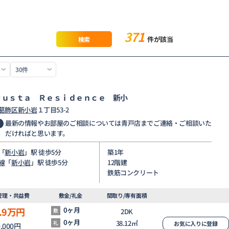
371
件が該当
検索
ｇｕｓｔａ Ｒｅｓｉｄｅｎｃｅ 新小
葛飾区
新小岩
１丁目53-2
最新の情報やお部屋のご相談については青戸店までご連絡・ご相談いた
だければと思います。
「
新小岩
」駅 徒歩5分
築1年
線
「
新小岩
」駅 徒歩5分
12階建
鉄筋コンクリート
管理・共益費
敷金/礼金
間取り/専有面積
.9
万円
0ヶ月
敷
2DK
0ヶ月
38.12㎡
礼
お気に入りに登録
0,000円