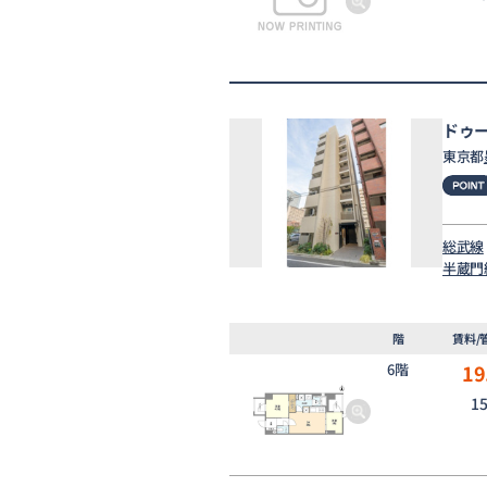
ドゥ
東京都
総武線
半蔵門
階
賃料/
6階
19
1