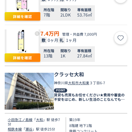
所在階
間取り
専有面積
7階
2LDK
53.76㎡
詳細を確認
7.4
万円
管理・共益費 7,000円
敷
0ヶ月
礼
1ヶ月
お気
所在階
間取り
専有面積
13階
1K
27.84㎡
詳細を確認
クラッセ大和
神奈川県
大和市
大和東
３丁目6-7
POINT
賃貸も売買もお任せください★費用や審査の
不安をはじめ、新しい生活のことなんでもご
相談ください。
小田急江ノ島線
「
大和
」駅 徒歩7
築19年
分
8階建 地下1階
相鉄本線
「
瀬谷
」駅 徒歩25分
鉄筋コンクリート