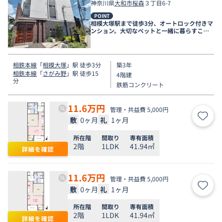
神奈川県
大和市
桜森
３丁目6-7
POINT
相模大塚駅まで徒歩3分、オートロック付きマ
ンション。大切なペットと一緒に暮らすこと
も可能です♪
相鉄本線
「
相模大塚
」駅 徒歩3分
築3年
相鉄本線
「
さがみ野
」駅 徒歩15
4階建
分
鉄筋コンクリート
11.6
万円
管理・共益費 5,000円
敷
0ヶ月
礼
1ヶ月
お気
所在階
間取り
専有面積
2階
1LDK
41.94㎡
詳細を確認
11.6
万円
管理・共益費 5,000円
敷
0ヶ月
礼
1ヶ月
お気
所在階
間取り
専有面積
2階
1LDK
41.94㎡
詳細を確認