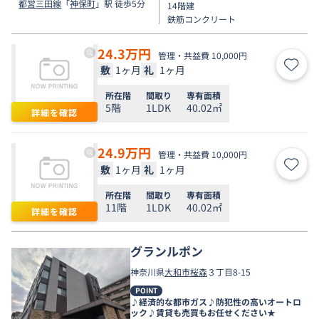
都営三田線
「
神保町
」駅 徒歩5分
14階建
鉄筋コンクリート
24.3
万円
管理・共益費 10,000円
敷
1ヶ月
礼
1ヶ月
お気
所在階
間取り
専有面積
5階
1LDK
40.02㎡
詳細を確認
24.9
万円
管理・共益費 10,000円
敷
1ヶ月
礼
1ヶ月
お気
所在階
間取り
専有面積
11階
1LDK
40.02㎡
詳細を確認
グランルポン
神奈川県
大和市
桜森
３丁目8-15
POINT
♪経済的な都市ガス♪防犯性の高いオートロ
ック♪賃貸も売買もお任せください★