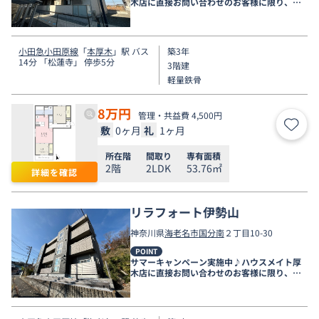
木店に直接お問い合わせのお客様に限り、９
月末まで家賃無料♪
小田急小田原線
「
本厚木
」駅 バス
築3年
14分 「松蓮寺」 停歩5分
3階建
軽量鉄骨
8
万円
管理・共益費 4,500円
敷
0ヶ月
礼
1ヶ月
お気
所在階
間取り
専有面積
2階
2LDK
53.76㎡
詳細を確認
リラフォート伊勢山
神奈川県
海老名市
国分南
２丁目10-30
POINT
サマーキャンペーン実施中♪ハウスメイト厚
木店に直接お問い合わせのお客様に限り、９
月末まで家賃無料♪