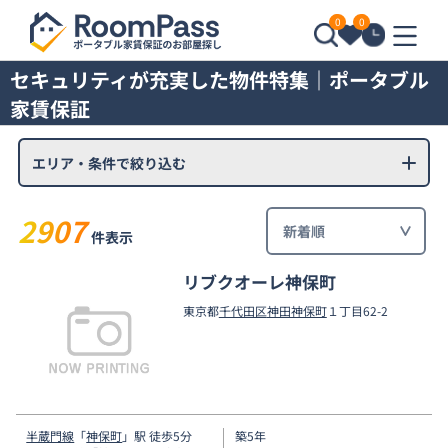
0
0
セキュリティが充実した物件特集｜ポータブル
家賃保証
エリア・条件で絞り込む
2907
件表示
リブクオーレ神保町
東京都
千代田区
神田神保町
１丁目62-2
半蔵門線
「
神保町
」駅 徒歩5分
築5年