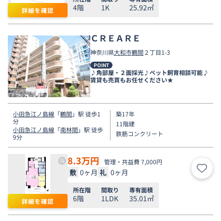
4階
1K
25.92㎡
詳細を確認
ＣＲＥＡＲＥ
神奈川県
大和市
鶴間
２丁目1-3
POINT
♪角部屋・２面採光♪ペット飼育相談可能♪
賃貸も売買もお任せください★
小田急江ノ島線
「
鶴間
」駅 徒歩1
築17年
分
11階建
小田急江ノ島線
「
南林間
」駅 徒歩
鉄筋コンクリート
9分
8.3
万円
管理・共益費 7,000円
敷
0ヶ月
礼
0ヶ月
お気
所在階
間取り
専有面積
6階
1LDK
35.01㎡
詳細を確認