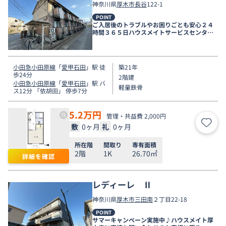
神奈川県
厚木市
長谷
122-1
POINT
ご入居後のトラブルやお困りごとも安心２４
時間３６５日ハウスメイトサービスセンター
電話受付対応。
小田急小田原線
「
愛甲石田
」駅 徒
築21年
歩24分
2階建
小田急小田原線
「
愛甲石田
」駅 バ
軽量鉄骨
ス12分 「依胡田」 停歩7分
5.2
万円
管理・共益費 2,000円
敷
0ヶ月
礼
0ヶ月
お気
所在階
間取り
専有面積
2階
1K
26.70㎡
詳細を確認
レディーレ Ⅱ
神奈川県
厚木市
三田南
２丁目22-18
POINT
サマーキャンペーン実施中♪ハウスメイト厚