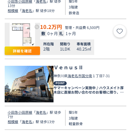
小田急小田原線
「
海老名
」駅 徒歩
築5年
13分
3階建
相模線
「
海老名
」駅 徒歩18分
鉄骨造
10.2
万円
管理・共益費 6,500円
敷
0ヶ月
礼
1ヶ月
お気
所在階
間取り
専有面積
2階
1LDK
40.25㎡
詳細を確認
ＶｅｎｕｓⅡ
神奈川県
海老名市
国分南
１丁目7-31
POINT
サマーキャンペーン実施中♪ハウスメイト厚
木店に直接お問い合わせのお客様に限り、９
月末まで家賃無料♪
小田急小田原線
「
海老名
」駅 徒歩
築5年
7分
3階建
相模線
「
海老名
」駅 徒歩13分
軽量鉄骨