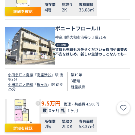
所在階
間取り
専有面積
4階
2K
33.08㎡
詳細を確認
ボニートフロールⅡ
神奈川県
大和市
渋谷
５丁目21-6
POINT
賃貸も売買もお任せください★費用や審査の
不安をはじめ、新しい生活のことなんでもご
相談ください。
小田急江ノ島線
「
高座渋谷
」駅 徒
築19年
歩3分
3階建
小田急江ノ島線
「
桜ヶ丘
」駅 徒歩
軽量鉄骨
25分
9.5
万円
管理・共益費 4,500円
敷
0ヶ月
礼
1ヶ月
お気
所在階
間取り
専有面積
2階
2LDK
58.37㎡
詳細を確認