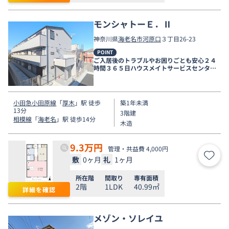
モンシャトーＥ．Ⅱ
神奈川県
海老名市
河原口
３丁目26-23
POINT
ご入居後のトラブルやお困りごとも安心２４
時間３６５日ハウスメイトサービスセンター
電話受付対応。
小田急小田原線
「
厚木
」駅 徒歩
築1年未満
13分
3階建
相模線
「
海老名
」駅 徒歩14分
木造
9.3
万円
管理・共益費 4,000円
敷
0ヶ月
礼
1ヶ月
お気
所在階
間取り
専有面積
2階
1LDK
40.99㎡
詳細を確認
メゾン・ソレイユ