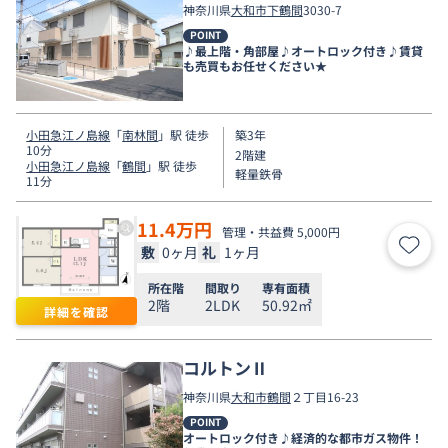
神奈川県
大和市
下鶴間
3030-7
POINT
♪最上階・角部屋♪オートロック付き♪賃貸
も売買もお任せください★
小田急江ノ島線
「
南林間
」駅 徒歩
築3年
10分
2階建
小田急江ノ島線
「
鶴間
」駅 徒歩
軽量鉄骨
11分
11.4
万円
管理・共益費 5,000円
敷
0ヶ月
礼
1ヶ月
お気
所在階
間取り
専有面積
2階
2LDK
50.92㎡
詳細を確認
コルトンⅡ
神奈川県
大和市
鶴間
２丁目16-23
POINT
オートロック付き♪経済的な都市ガス物件！