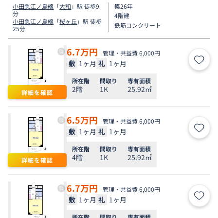
小田急江ノ島線
「
大和
」駅 徒歩9
築26年
分
4階建
小田急江ノ島線
「
桜ヶ丘
」駅 徒歩
鉄筋コンクリート
25分
6.7
万円
管理・共益費 6,000円
敷
1ヶ月
礼
1ヶ月
お気
所在階
間取り
専有面積
2階
1K
25.92㎡
詳細を確認
6.5
万円
管理・共益費 6,000円
敷
1ヶ月
礼
1ヶ月
お気
所在階
間取り
専有面積
4階
1K
25.92㎡
詳細を確認
6.7
万円
管理・共益費 6,000円
敷
1ヶ月
礼
1ヶ月
お気
所在階
間取り
専有面積