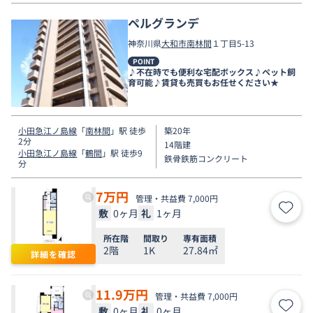
ペルグランデ
神奈川県
大和市
南林間
１丁目5-13
POINT
♪不在時でも便利な宅配ボックス♪ペット飼
育可能♪賃貸も売買もお任せください★
小田急江ノ島線
「
南林間
」駅 徒歩
築20年
2分
14階建
小田急江ノ島線
「
鶴間
」駅 徒歩9
鉄骨鉄筋コンクリート
分
7
万円
管理・共益費 7,000円
敷
0ヶ月
礼
1ヶ月
お気
所在階
間取り
専有面積
2階
1K
27.84㎡
詳細を確認
11.9
万円
管理・共益費 7,000円
敷
0ヶ月
礼
0ヶ月
お気