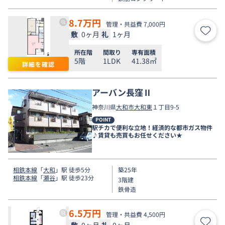
8.7
万円
管理・共益費 7,000円
敷
0ヶ月
礼
1ヶ月
お気
所在階
間取り
専有面積
5階
1LDK
41.38㎡
詳細を確認
アーバン長窪Ⅱ
神奈川県
大和市
大和東
１丁目9-5
POINT
駅チカで便利な立地！経済的な都市ガス物件
♪賃貸も売買もお任せください★
相鉄本線
「
大和
」駅 徒歩5分
築25年
相鉄本線
「
瀬谷
」駅 徒歩23分
3階建
鉄骨造
6.5
万円
管理・共益費 4,500円
敷
0ヶ月
礼
0ヶ月