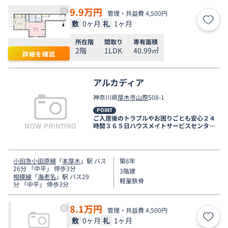
9.9
万円
管理・共益費 4,500円
敷
0ヶ月
礼
1ヶ月
お気
所在階
間取り
専有面積
2階
1LDK
40.99㎡
詳細を確認
アルカディア
神奈川県
厚木市
山際
508-1
POINT
ご入居後のトラブルやお困りごとも安心２４
時間３６５日ハウスメイトサービスセンター
電話受付対応。
小田急小田原線
「
本厚木
」駅 バス
築8年
26分 「中平」 停歩3分
3階建
相模線
「
海老名
」駅 バス29
軽量鉄骨
分 「中平」 停歩3分
8.1
万円
管理・共益費 4,500円
敷
0ヶ月
礼
1ヶ月
お気