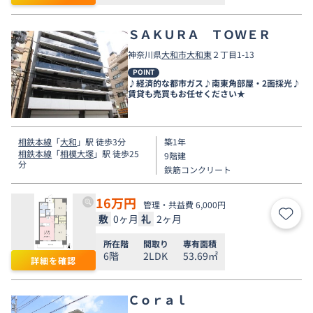
ＳＡＫＵＲＡ ＴＯＷＥＲ
神奈川県
大和市
大和東
２丁目1-13
POINT
♪経済的な都市ガス♪南東角部屋・2面採光♪
賃貸も売買もお任せください★
相鉄本線
「
大和
」駅 徒歩3分
築1年
相鉄本線
「
相模大塚
」駅 徒歩25
9階建
分
鉄筋コンクリート
16
万円
管理・共益費 6,000円
敷
0ヶ月
礼
2ヶ月
お気
所在階
間取り
専有面積
6階
2LDK
53.69㎡
詳細を確認
Ｃｏｒａｌ