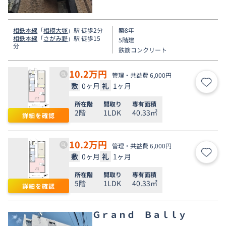
相鉄本線
「
相模大塚
」駅 徒歩2分
築8年
相鉄本線
「
さがみ野
」駅 徒歩15
5階建
分
鉄筋コンクリート
10.2
万円
管理・共益費 6,000円
敷
0ヶ月
礼
1ヶ月
お気
所在階
間取り
専有面積
2階
1LDK
40.33㎡
詳細を確認
10.2
万円
管理・共益費 6,000円
敷
0ヶ月
礼
1ヶ月
お気
所在階
間取り
専有面積
5階
1LDK
40.33㎡
詳細を確認
Ｇｒａｎｄ Ｂａｌｌｙ