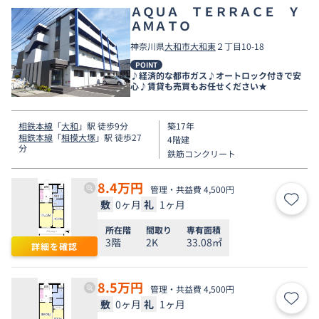
ＡＱＵＡ ＴＥＲＲＡＣＥ Ｙ
ＡＭＡＴＯ
神奈川県
大和市
大和東
２丁目10-18
POINT
♪経済的な都市ガス♪オートロック付きで安
心♪賃貸も売買もお任せください★
相鉄本線
「
大和
」駅 徒歩9分
築17年
相鉄本線
「
相模大塚
」駅 徒歩27
4階建
分
鉄筋コンクリート
8.4
万円
管理・共益費 4,500円
敷
0ヶ月
礼
1ヶ月
お気
所在階
間取り
専有面積
3階
2K
33.08㎡
詳細を確認
8.5
万円
管理・共益費 4,500円
敷
0ヶ月
礼
1ヶ月
お気