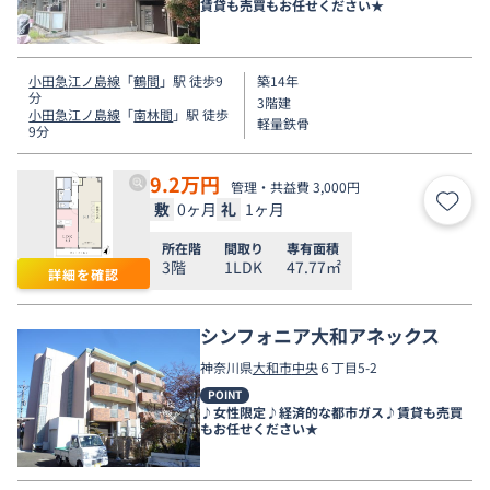
賃貸も売買もお任せください★
小田急江ノ島線
「
鶴間
」駅 徒歩9
築14年
分
3階建
小田急江ノ島線
「
南林間
」駅 徒歩
軽量鉄骨
9分
9.2
万円
管理・共益費 3,000円
敷
0ヶ月
礼
1ヶ月
お気
所在階
間取り
専有面積
3階
1LDK
47.77㎡
詳細を確認
シンフォニア大和アネックス
神奈川県
大和市
中央
６丁目5-2
POINT
♪女性限定♪経済的な都市ガス♪賃貸も売買
もお任せください★