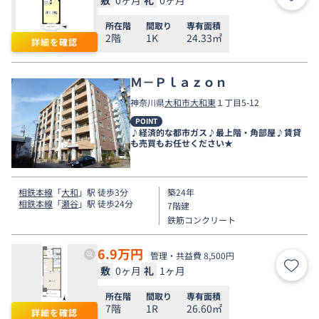
お気
所在階
間取り
専有面積
2階
1K
24.33㎡
詳細を確認
Ｍ－Ｐｌａｚｏｎ
神奈川県
大和市
大和東
１丁目5-12
POINT
♪経済的な都市ガス♪最上階・角部屋♪賃貸
も売買もお任せください★
相鉄本線
「
大和
」駅 徒歩3分
築24年
相鉄本線
「
瀬谷
」駅 徒歩24分
7階建
鉄筋コンクリート
6.9
万円
管理・共益費 8,500円
敷
0ヶ月
礼
1ヶ月
お気
所在階
間取り
専有面積
7階
1R
26.60㎡
詳細を確認