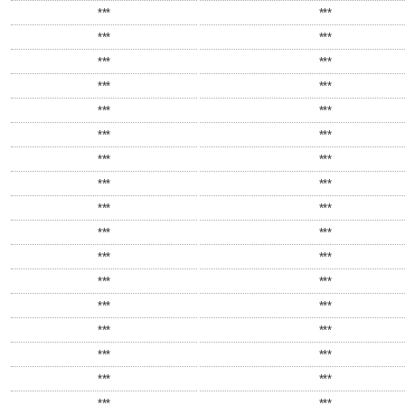
***
***
***
***
***
***
***
***
***
***
***
***
***
***
***
***
***
***
***
***
***
***
***
***
***
***
***
***
***
***
***
***
***
***