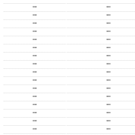
***
***
***
***
***
***
***
***
***
***
***
***
***
***
***
***
***
***
***
***
***
***
***
***
***
***
***
***
***
***
***
***