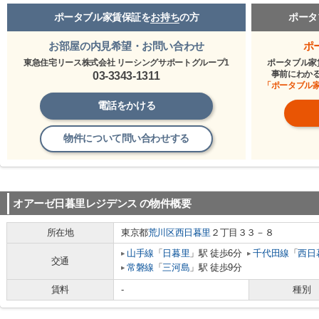
ポータブル家賃保証を
お持ち
の方
ポータ
お部屋の内見希望・お問い合わせ
ポ
東急住宅リース株式会社 リーシングサポートグループ1
ポータブル家
事前にわか
03-3343-1311
「ポータブル
電話をかける
物件について問い合わせする
オアーゼ日暮里レジデンス
の物件概要
所在地
東京都
荒川区
西日暮里
２丁目３３－８
山手線
「
日暮里
」駅 徒歩6分
千代田線
「
西日
交通
常磐線
「
三河島
」駅 徒歩9分
賃料
-
種別