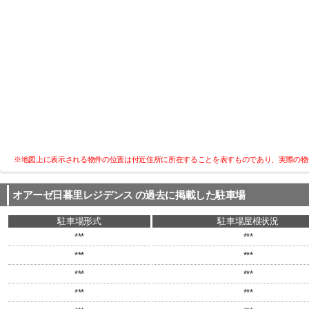
※地図上に表示される物件の位置は付近住所に所在することを表すものであり、実際の物
オアーゼ日暮里レジデンス
の過去に掲載した駐車場
駐車場形式
駐車場屋根状況
***
***
***
***
***
***
***
***