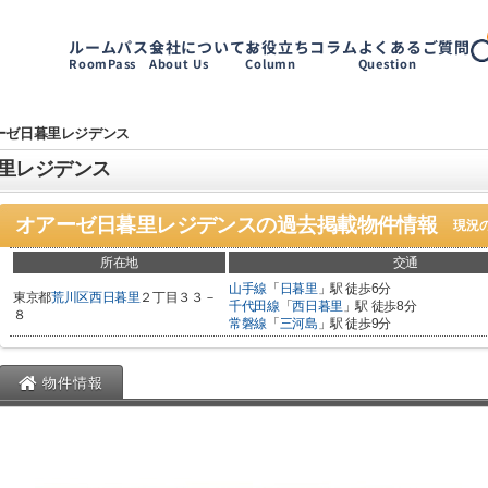
ルームパス
会社について
お役立ちコラム
よくあるご質問
RoomPass
About Us
Column
Question
ーゼ日暮里レジデンス
里レジデンス
オアーゼ日暮里レジデンス
の過去掲載物件情報
現況
所在地
交通
山手線
「
日暮里
」駅 徒歩6分
東京都
荒川区
西日暮里
２丁目３３－
千代田線
「
西日暮里
」駅 徒歩8分
８
常磐線
「
三河島
」駅 徒歩9分
物件情報