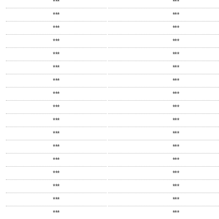
***
***
***
***
***
***
***
***
***
***
***
***
***
***
***
***
***
***
***
***
***
***
***
***
***
***
***
***
***
***
***
***
***
***