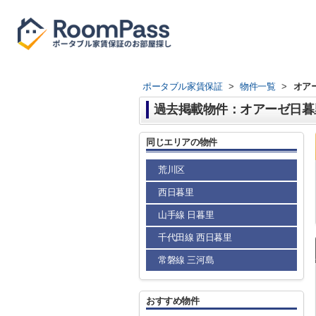
ポータブル家賃保証
>
物件一覧
>
オア
過去掲載物件：オアーゼ日暮
同じエリアの物件
荒川区
西日暮里
山手線 日暮里
千代田線 西日暮里
常磐線 三河島
おすすめ物件