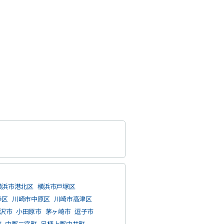
横浜市港北区
横浜市戸塚区
幸区
川崎市中原区
川崎市高津区
沢市
小田原市
茅ヶ崎市
逗子市
町
中郡二宮町
足柄上郡中井町