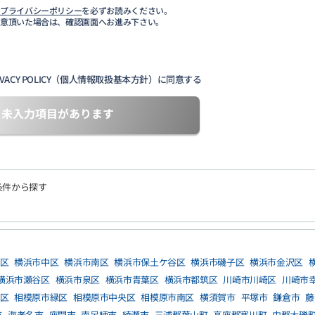
び
プライバシーポリシー
を必ずお読みください。
同意頂いた場合は、確認画面へお進み下さい。
VACY POLICY（個人情報取扱基本方針）に同意する
未入力項目があります
条件から探す
区
横浜市中区
横浜市南区
横浜市保土ケ谷区
横浜市磯子区
横浜市金沢区
横浜市瀬谷区
横浜市泉区
横浜市青葉区
横浜市都筑区
川崎市川崎区
川崎市
区
相模原市緑区
相模原市中央区
相模原市南区
横須賀市
平塚市
鎌倉市
藤
市
海老名市
座間市
南足柄市
綾瀬市
三浦郡葉山町
高座郡寒川町
中郡大磯