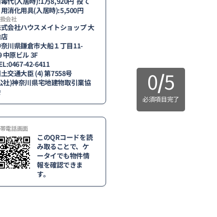
毒代(入居時):1万8,920円 投て
用消化用具(入居時):5,500円
扱会社
株式会社ハウスメイトショップ 大
船店
神奈川県鎌倉市大船１丁目11-
9 中原ビル 3F
EL:0467-42-6411
0
/
5
土交通大臣 (4) 第7558号
(公社)神奈川県宅地建物取引業協
会
必須項目完了
帯電話画面
このQRコードを読
み取ることで、ケ
ータイでも物件情
報を確認できま
す。