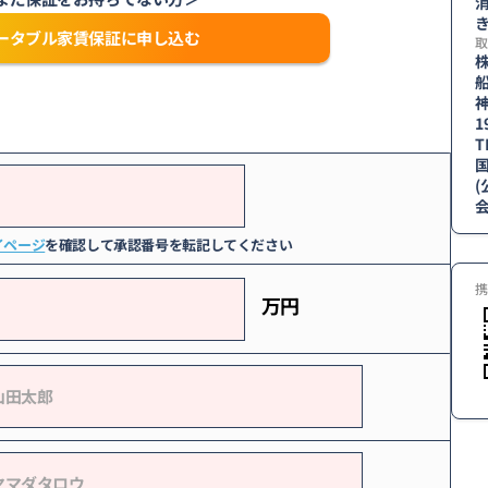
消
き
ータブル家賃保証に申し込む
取
1
T
国
イページ
を確認して承認番号を転記してください
携
万円