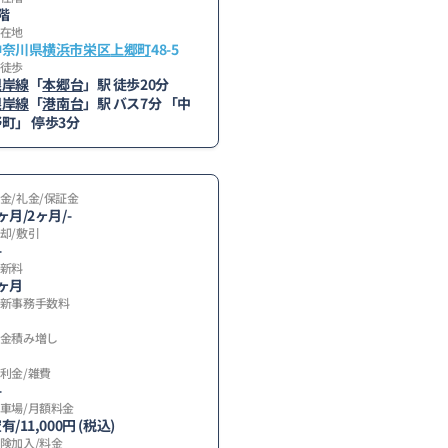
階
在地
神奈川県
横浜市栄区
上郷町
48-5
徒歩
根岸線
「
本郷台
」駅 徒歩20分
根岸線
「
港南台
」駅 バス7分 「中
町」 停歩3分
金/礼金/保証金
ヶ月/2ヶ月/-
却/敷引
-
新料
ヶ月
新事務手数料
金積み増し
利金/雑費
-
車場/月額料金
有/11,000円 (税込)
険加入/料金