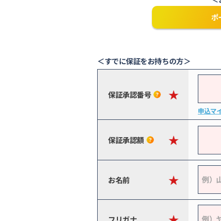
ポ
＜すでに保証をお持ちの方＞
保証承認番号
申込マ
保証承認額
お名前
フリガナ