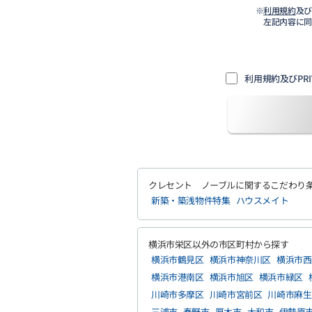
※
利用規約
及
左記内容に
利用規約及びPRI
クレセント ノーブルに関するこだわり
新築・築浅物件特集
ハウスメイト
横浜市栄区以外の市区町村から探す
横浜市鶴見区
横浜市神奈川区
横浜市西
横浜市港南区
横浜市旭区
横浜市緑区
川崎市多摩区
川崎市宮前区
川崎市麻生
三浦市
秦野市
厚木市
大和市
伊勢原