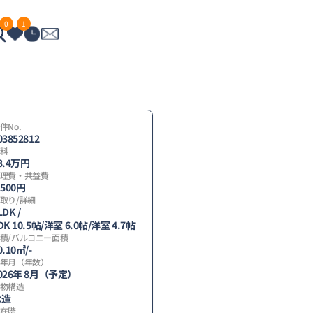
0
1
件No.
03852812
料
3.4
万円
理費・共益費
,500円
取り/詳細
LDK /
DK 10.5帖
/
洋室 6.0帖
/
洋室 4.7帖
間
積/バルコニー面積
0.10㎡/-
】
年月（年数）
026年 8月（予定）
物構造
木造
在階