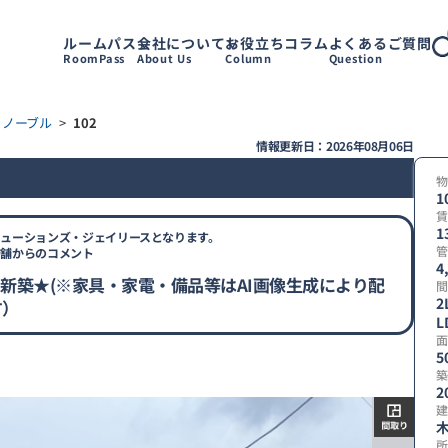
ルームパス
会社について
お役立ちコラム
よくあるご質問
RoomPass
About Us
Column
Question
 ノーブル
>
102
情報更新日：2026年08月06日
物
1
賃
1
ューションズ・ジェイリースとなります。
管
店舗からのコメント
4
予定新築★(※家具・家電・備品等はAI画像生成により配
間
2
す）
L
【
面
取
5
り
築
2
建
所