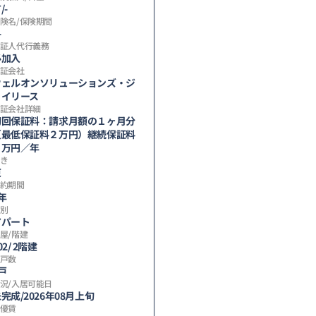
/-
険名/保険期間
-
証人代行義務
必加入
証会社
ウェルオンソリューションズ・ジ
ェイリース
証会社詳細
初回保証料：請求月額の１ヶ月分
（最低保証料２万円）継続保証料
１万円／年
き
東
約期間
年
別
アパート
屋/階建
02/ 2階建
戸数
戸
況/入居可能日
完成/2026年08月上旬
優賃