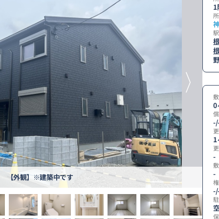
1
所
駅
野
敷
0
償
-/
更
1
更
-
敷
-
【外観】※建築中です
権
-/
駐
空
保