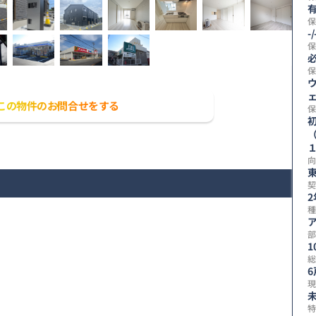
有
保
-/
保
保
この物件のお問合せをする
保
向
契
2
種
部
1
総
6
現
未
特