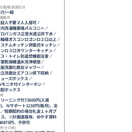
引態様/賃貸区分
介/一般
備条件
保証人不要
２人入居可
室内洗濯機置場
バルコニー
プロパンガス
公営水道
公共下水
駐輪場
ガスコンロ
コンロ２口以上
システムキッチン
対面式キッチン
コンロ３口
カウンターキッチン
バス・トイレ別
追焚機能浴室
浴室乾燥機
温水洗浄便座
洗髪洗面化粧台
シャワー
独立洗面台
エアコン
床下収納
シューズボックス
TVモニタ付インターホン
宅配ボックス
考
リーニング代72600円(入居
)、Ｎサポート1210円(毎月)、法
人／短期契約の場合礼金１ヶ月プ
ラス、※計画道路有、めやす賃料
46875円、子供可
件(その他)