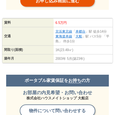
お申し込み画面に進む
賃料
6.5万円
京浜東北線
「
本郷台
」駅 徒歩14分
交通
東海道本線
「
大船
」駅 バス5分 「平
島」 停歩1分
間取り(面積)
1K(23.49㎡)
築年月
2003年 5月(築23年)
ポータブル家賃保証を
お持ち
の方
お部屋の内見希望・お問い合わせ
株式会社ハウスメイトショップ 大船店
物件について問い合わせする