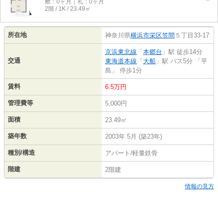
敷：0ヶ月｜礼：0ヶ月
2階 / 1K / 23.49㎡
所在地
神奈川県
横浜市栄区
笠間
５丁目33-17
京浜東北線
「
本郷台
」駅 徒歩14分
交通
東海道本線
「
大船
」駅 バス5分 「平
島」 停歩1分
賃料
6.5万円
管理費等
5,000円
面積
23.49㎡
築年数
2003年 5月 (築23年)
種別/構造
アパート/軽量鉄骨
階建
2階建
情報の見方