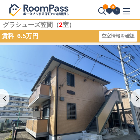
0
0
グラシューズ笠間（
2
室）
賃料
6.5
万円
空室情報を確認