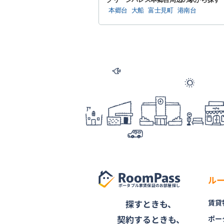
本郷台
大船
富士見町
港南台
RoomPass
ル
ポータブル家賃保証のお部屋探し
探すときも、
賃貸
契約するときも、
ポー