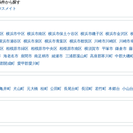
条件から探す
ウスメイト
区
横浜市中区
横浜市南区
横浜市保土ケ谷区
横浜市磯子区
横浜市金沢区
横浜市瀬谷区
横浜市泉区
横浜市青葉区
横浜市都筑区
川崎市川崎区
川崎市
区
相模原市緑区
相模原市中央区
相模原市南区
横須賀市
平塚市
鎌倉市
藤
市
海老名市
座間市
南足柄市
綾瀬市
三浦郡葉山町
高座郡寒川町
中郡大磯
郡開成町
愛甲郡愛川町
亀井町
犬山町
元大橋
桂町
公田町
長尾台町
長沼町
若竹町
本郷台
小山