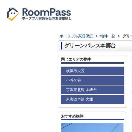
ポータブル家賃保証
>
物件一覧
>
グリ
グリーンパレス本郷台
同じエリアの物件
横浜市栄区
小菅ケ谷
京浜東北線 本郷台
東海道本線 大船
おすすめ物件