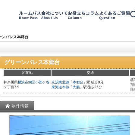
ルームパス
会社について
お役立ちコラム
よくあるご質問
RoomPass
About Us
Column
Question
ーンパレス本郷台
グリーンパレス本郷台
所在地
交通
築
神奈川県
横浜市栄区
小菅ケ谷
京浜東北線
「
本郷台
」駅 徒歩9分
7
２丁目7-9
東海道本線
「
大船
」駅 徒歩25分
鉄
物件情報