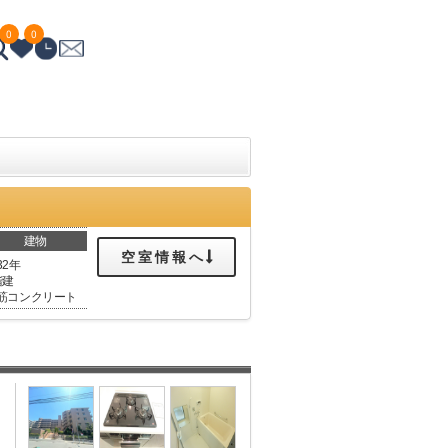
0
0
建物
空室情報へ
32年
階建
筋コンクリート