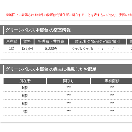
※地図上に表示される物件の位置は付近住所に所在することを表すものであり、実際の物
グリーンパレス本郷台
の空室情報
所在階
賃料
管理費・共益費
敷金/礼金/保証金/償却/敷引
1階
12万円
6,000円
/
/
/
/
0ヶ月
0ヶ月
-
-
-
グリーンパレス本郷台
の過去に掲載したお部屋
所在階
間取り
専有面積
5階
***
***
6階
***
***
6階
***
***
7階
***
***