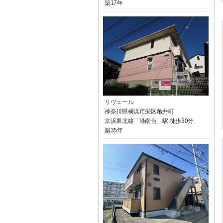
築17年
リヴェール
神奈川県横浜市栄区亀井町
京浜東北線「港南台」駅 徒歩30分
築35年