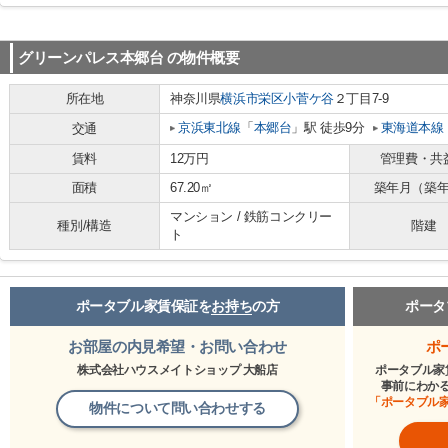
グリーンパレス本郷台
の物件概要
所在地
神奈川県
横浜市栄区
小菅ケ谷
２丁目7-9
京浜東北線
「
本郷台
」駅 徒歩9分
東海道本線
交通
賃料
12万円
管理費・共
面積
67.20㎡
築年月（築
マンション / 鉄筋コンクリー
種別/構造
階建
ト
ポータブル家賃保証を
お持ち
の方
ポータ
お部屋の内見希望・お問い合わせ
ポ
株式会社ハウスメイトショップ 大船店
ポータブル家
事前にわか
「ポータブル
物件について問い合わせする