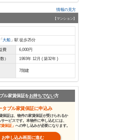
情報の見方
【マンション】
「
大船
」駅 徒歩25分
益費
6,000円
年数）
1993年 12月 ( 築32年 )
7階建
ブル家賃保証を
お持ちでない
方
ータブル家賃保証に申込み
賃保証は、物件の家賃保証が受けられるか
るサービスです。本物件に申し込むには、
家賃保証」
への申し込みが必要になります。
お申し込み画面に進む