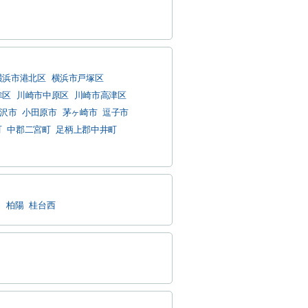
横浜市港北区
横浜市戸塚区
幸区
川崎市中原区
川崎市高津区
沢市
小田原市
茅ヶ崎市
逗子市
町
中郡二宮町
足柄上郡中井町
台
柏陽
桂台西