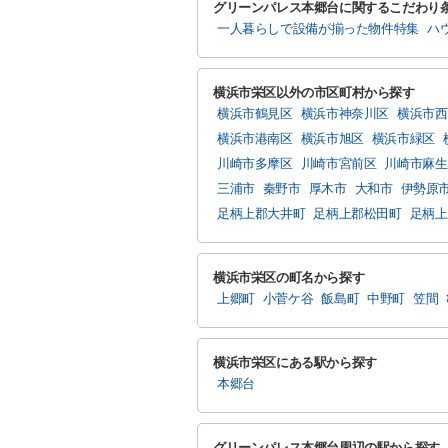
グリーンパレス本郷台に関するこだわり
一人暮らしで設備が揃った物件特集
ハ
横浜市栄区以外の市区町村から探す
横浜市鶴見区
横浜市神奈川区
横浜市西
横浜市港南区
横浜市旭区
横浜市緑区
川崎市多摩区
川崎市宮前区
川崎市麻生
三浦市
秦野市
厚木市
大和市
伊勢原
足柄上郡大井町
足柄上郡松田町
足柄上
横浜市栄区の町名から探す
上郷町
小菅ケ谷
飯島町
中野町
笠間
横浜市栄区にある駅から探す
本郷台
グリーンパレス本郷台周辺の駅から探す