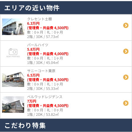
エリアの近い物件
クレセント土棚
6.3
万
円
(管理費・共益費 4,500円)
敷：0ヶ月｜礼：0ヶ月
2階 / 3DK / 57.73㎡
パールハイツ
5.8
万
円
(管理費・共益費 4,000円)
敷：0ヶ月｜礼：1ヶ月
1階 / 3DK / 45.04㎡
サニーコート栗原
6.5
万
円
(管理費・共益費 4,500円)
敷：0ヶ月｜礼：1ヶ月
2階 / 3DK / 55.33㎡
ベルウッドレジデンス
7
万
円
(管理費・共益費 4,500円)
敷：0ヶ月｜礼：0ヶ月
1階 / 2DK / 53.82㎡
こだわり特集