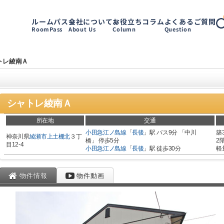
ルームパス
会社について
お役立ちコラム
よくあるご質問
RoomPass
About Us
Column
Question
トレ綾南Ａ
シャトレ綾南Ａ
所在地
交通
小田急江ノ島線
「
長後
」駅 バス9分 「中川
築
神奈川県
綾瀬市
上土棚北
３丁
橋」 停歩5分
2
目12-4
小田急江ノ島線
「
長後
」駅 徒歩30分
軽
物件情報
物件動画