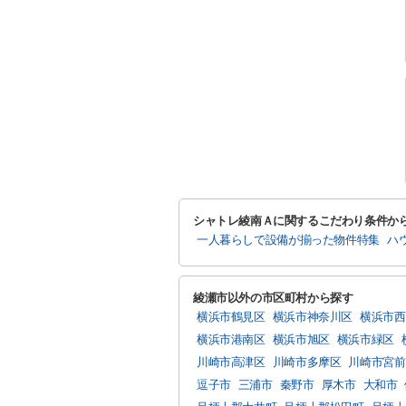
シャトレ綾南Ａに関するこだわり条件か
一人暮らしで設備が揃った物件特集
ハ
綾瀬市以外の市区町村から探す
横浜市鶴見区
横浜市神奈川区
横浜市西
横浜市港南区
横浜市旭区
横浜市緑区
川崎市高津区
川崎市多摩区
川崎市宮前
逗子市
三浦市
秦野市
厚木市
大和市