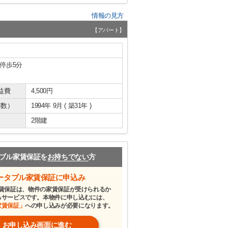
情報の見方
【アパート】
 停歩5分
益費
4,500円
年数）
1994年 9月 ( 築31年 )
2階建
ブル家賃保証を
お持ちでない
方
ータブル家賃保証に申込み
賃保証は、物件の家賃保証が受けられるか
るサービスです。本物件に申し込むには、
家賃保証」
への申し込みが必要になります。
お申し込み画面に進む