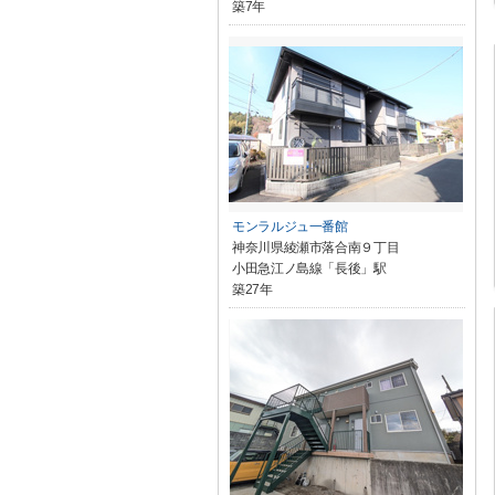
築7年
モンラルジュ一番館
神奈川県綾瀬市落合南９丁目
小田急江ノ島線「長後」駅
築27年