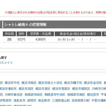
※地図上に表示される物件の位置は付近住所に所在することを表すものであり、実際の物
シャトレ綾南Ａ
の空室情報
所在階
賃料
管理費・共益費
敷金/礼金/保証金/償却/敷引
2階
6万円
4,500円
/
/
/
/
0ヶ月
1ヶ月
-
-
-
ら探す
ウスメイト
区
横浜市中区
横浜市南区
横浜市保土ケ谷区
横浜市磯子区
横浜市金沢区
横浜市瀬谷区
横浜市栄区
横浜市泉区
横浜市青葉区
横浜市都筑区
川崎市川
区
川崎市麻生区
相模原市緑区
相模原市中央区
相模原市南区
横須賀市
平
伊勢原市
海老名市
座間市
南足柄市
三浦郡葉山町
高座郡寒川町
中郡大磯