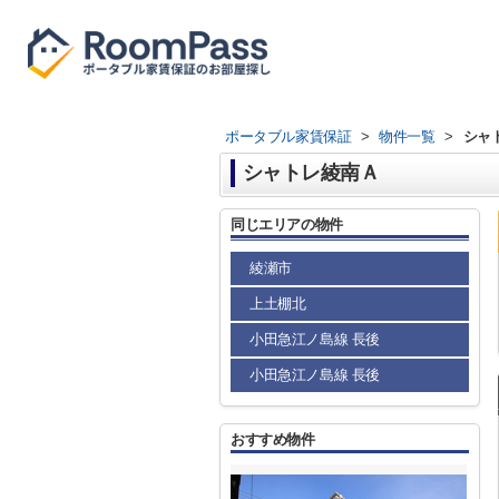
ポータブル家賃保証
>
物件一覧
>
シャ
シャトレ綾南Ａ
同じエリアの物件
綾瀬市
上土棚北
小田急江ノ島線 長後
小田急江ノ島線 長後
おすすめ物件