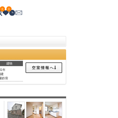
0
0
建物
空室情報へ
31年
階建
量鉄骨