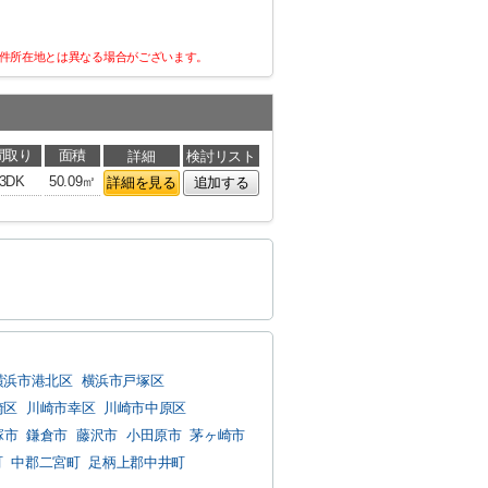
件所在地とは異なる場合がございます。
間取り
面積
詳細
検討リスト
3DK
50.09㎡
詳細を見る
追加する
横浜市港北区
横浜市戸塚区
崎区
川崎市幸区
川崎市中原区
塚市
鎌倉市
藤沢市
小田原市
茅ヶ崎市
町
中郡二宮町
足柄上郡中井町