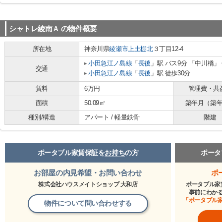
シャトレ綾南Ａ
の物件概要
所在地
神奈川県
綾瀬市
上土棚北
３丁目12-4
小田急江ノ島線
「
長後
」駅 バス9分 「中川橋」
交通
小田急江ノ島線
「
長後
」駅 徒歩30分
賃料
6万円
管理費・共
面積
50.09㎡
築年月（築
種別/構造
アパート / 軽量鉄骨
階建
ポータブル家賃保証を
お持ち
の方
ポータ
お部屋の内見希望・お問い合わせ
ポ
株式会社ハウスメイトショップ 大和店
ポータブル家
事前にわか
「ポータブル
物件について問い合わせする