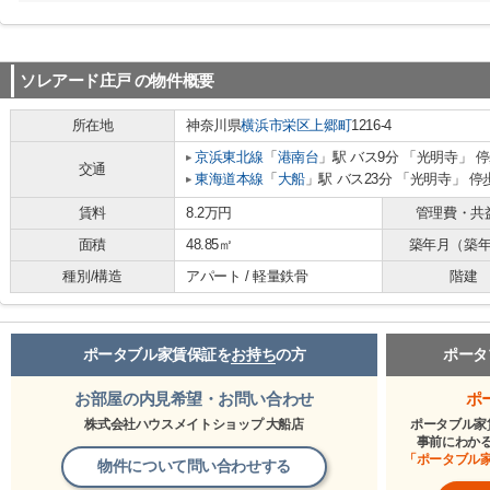
ソレアード庄戸
の物件概要
所在地
神奈川県
横浜市栄区
上郷町
1216-4
京浜東北線
「
港南台
」駅 バス9分 「光明寺」 停
交通
東海道本線
「
大船
」駅 バス23分 「光明寺」 停
賃料
8.2万円
管理費・共
面積
48.85㎡
築年月（築
種別/構造
アパート / 軽量鉄骨
階建
ポータブル家賃保証を
お持ち
の方
ポータ
お部屋の内見希望・お問い合わせ
ポ
株式会社ハウスメイトショップ 大船店
ポータブル家
事前にわか
「ポータブル
物件について問い合わせする