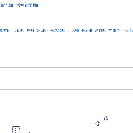
郡開成町
愛甲郡愛川町
亀井町
犬山町
桂町
公田町
長尾台町
元大橋
長沼町
若竹町
本郷台
小山