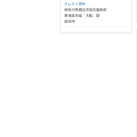
クレスト田中
神奈川県横浜市栄区飯島町
東海道本線「大船」駅
築30年