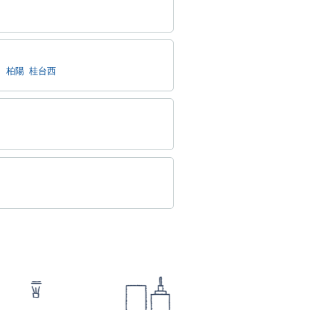
台
柏陽
桂台西