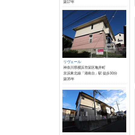
築17年
リヴェール
神奈川県横浜市栄区亀井町
京浜東北線「港南台」駅 徒歩30分
築35年