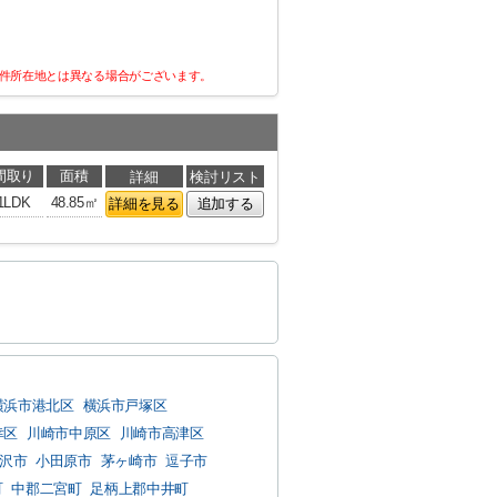
件所在地とは異なる場合がございます。
間取り
面積
詳細
検討リスト
1LDK
48.85㎡
詳細を見る
追加する
横浜市港北区
横浜市戸塚区
幸区
川崎市中原区
川崎市高津区
沢市
小田原市
茅ヶ崎市
逗子市
町
中郡二宮町
足柄上郡中井町