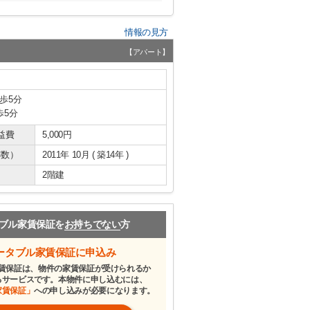
情報の見方
【アパート】
歩5分
歩5分
益費
5,000円
年数）
2011年 10月 ( 築14年 )
2階建
ブル家賃保証を
お持ちでない
方
ータブル家賃保証に申込み
賃保証は、物件の家賃保証が受けられるか
るサービスです。本物件に申し込むには、
家賃保証」
への申し込みが必要になります。