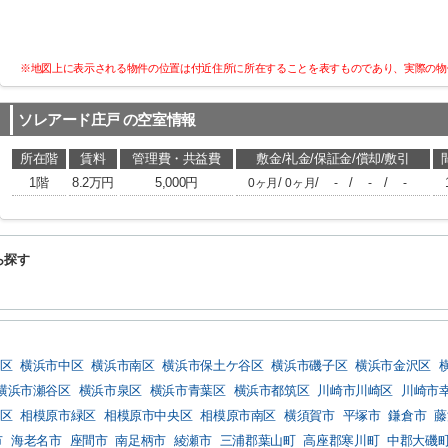
※地図上に表示される物件の位置は付近住所に所在することを表すものであり、実際の物
ソレアード庄戸
の空室情報
所在階
賃料
管理費・共益費
敷金/礼金/保証金/償却/敷引
1階
8.2万円
5,000円
/
/
/
/
0ヶ月
0ヶ月
-
-
-
ら探す
区
横浜市中区
横浜市南区
横浜市保土ケ谷区
横浜市磯子区
横浜市金沢区
横浜市瀬谷区
横浜市泉区
横浜市青葉区
横浜市都筑区
川崎市川崎区
川崎市
区
相模原市緑区
相模原市中央区
相模原市南区
横須賀市
平塚市
鎌倉市
藤
市
海老名市
座間市
南足柄市
綾瀬市
三浦郡葉山町
高座郡寒川町
中郡大磯