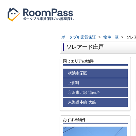
ポータブル家賃保証
>
物件一覧
>
ソレ
ソレアード庄戸
同じエリアの物件
横浜市栄区
上郷町
京浜東北線 港南台
東海道本線 大船
おすすめ物件