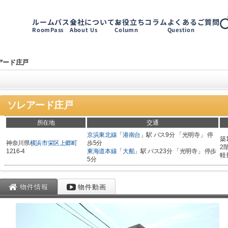
ルームパス
会社について
お役立ちコラム
よくあるご質問
RoomPass
About Us
Column
Question
アード庄戸
ソレアード庄戸
所在地
交通
京浜東北線
「
港南台
」駅 バス9分 「光明寺」 停
築
神奈川県
横浜市栄区
上郷町
歩5分
2
1216-4
東海道本線
「
大船
」駅 バス23分 「光明寺」 停歩
軽
5分
物件情報
物件動画