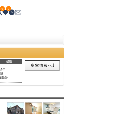
0
0
建物
空室情報へ
14年
階建
量鉄骨