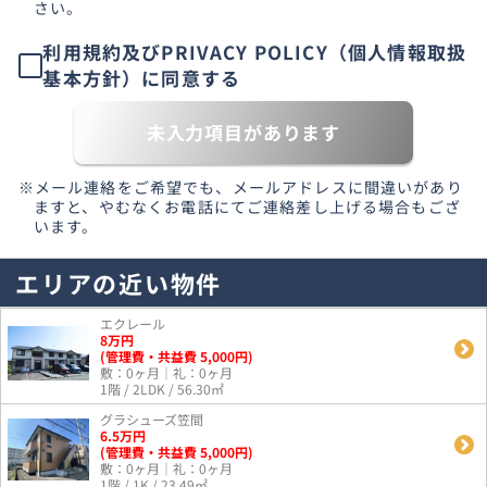
さい。
利用規約及びPRIVACY POLICY（個人情報取扱
基本方針）に同意する
未入力項目があります
※メール連絡をご希望でも、メールアドレスに間違いがあり
ますと、やむなくお電話にてご連絡差し上げる場合もござ
います。
エリアの近い物件
エクレール
8
万
円
(管理費・共益費 5,000円)
敷：0ヶ月｜礼：0ヶ月
1階 / 2LDK / 56.30㎡
グラシューズ笠間
6.5
万
円
(管理費・共益費 5,000円)
敷：0ヶ月｜礼：0ヶ月
1階 / 1K / 23.49㎡