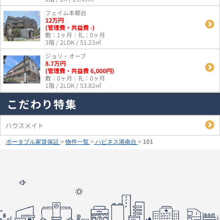
フェイム本郷台
12
万
円
(管理費・共益費 -)
敷：1ヶ月｜礼：0ヶ月
3階 / 2LDK / 51.23㎡
ジョリ・オーブ
8.7
万
円
(管理費・共益費 6,000円)
敷：0ヶ月｜礼：0ヶ月
1階 / 2LDK / 53.82㎡
こだわり特集
ハウスメイト
ポータブル家賃保証
>
物件一覧
>
ハピネス港南台
>
101