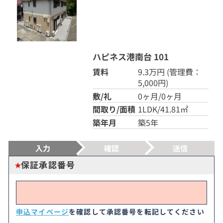
ハピネス港南台 101
賃料
9.3万円
(管理費：
5,000円)
敷/礼
0ヶ月/0ヶ月
間取り/面積
1LDK/41.81㎡
築年月
築5年
入力
確認
送信
保証承認番号
申込マイページ
を確認して承認番号を転記してください