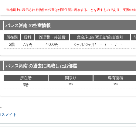
※地図上に表示される物件の位置は付近住所に所在することを表すものであり、実際の物
パレス湘南
の空室情報
所在階
賃料
管理費・共益費
敷金/礼金/保証金/償却/敷引
2階
7万円
4,000円
/
/
/
/
0ヶ月
0ヶ月
-
-
-
パレス湘南
の過去に掲載したお部屋
所在階
間取り
専有面積
3階
***
***
す
ウスメイト