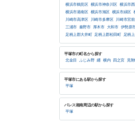
横浜市鶴見区
横浜市神奈川区
横浜市西
横浜市港南区
横浜市旭区
横浜市緑区
川崎市高津区
川崎市多摩区
川崎市宮前
三浦市
秦野市
厚木市
大和市
伊勢原
足柄上郡大井町
足柄上郡松田町
足柄上
平塚市の町名から探す
北金目
ふじみ野
纒
横内
四之宮
見附
平塚市にある駅から探す
平塚
パレス湘南周辺の駅から探す
平塚