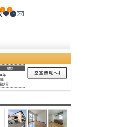
0
0
建物
空室情報へ
31年
階建
量鉄骨