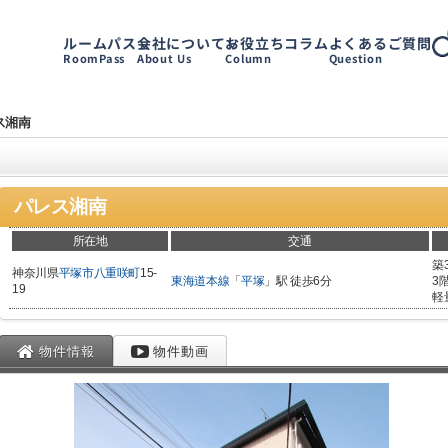
ルームパス
会社について
お役立ちコラム
よくあるご質問
RoomPass
About Us
Column
Question
ス湘南
パレス湘南
所在地
交通
築
神奈川県
平塚市
八重咲町
15-
東海道本線
「
平塚
」駅 徒歩6分
3
19
軽
物件情報
物件動画