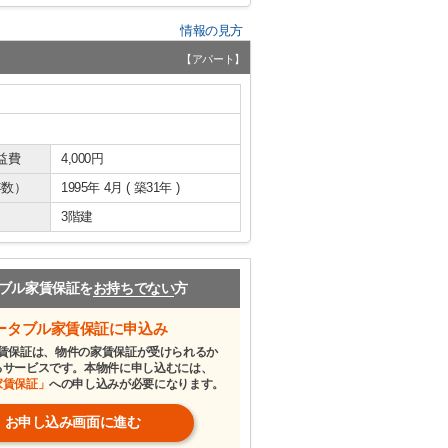
情報の見方
【アパート】
益費
4,000円
年数）
1995年 4月 ( 築31年 )
3階建
ブル家賃保証を
お持ちでない
方
ータブル家賃保証に申込み
賃保証は、物件の家賃保証が受けられるか
るサービスです。本物件に申し込むには、
家賃保証」
への申し込みが必要になります。
お申し込み画面に進む