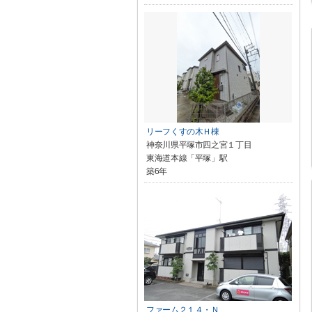
リーフくすの木Ｈ棟
神奈川県平塚市四之宮１丁目
東海道本線「平塚」駅
築6年
ファーム２１４・Ｎ