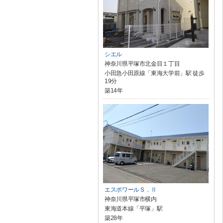
シエル
神奈川県平塚市北金目１丁目
小田急小田原線「東海大学前」駅 徒歩
19分
築14年
エスポワールＳ．Ⅱ
神奈川県平塚市横内
東海道本線「平塚」駅
築28年