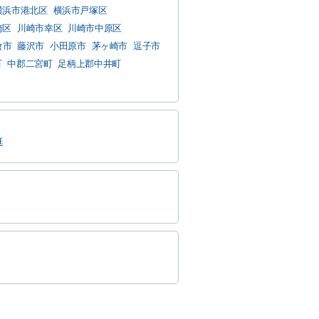
横浜市港北区
横浜市戸塚区
崎区
川崎市幸区
川崎市中原区
倉市
藤沢市
小田原市
茅ヶ崎市
逗子市
町
中郡二宮町
足柄上郡中井町
延