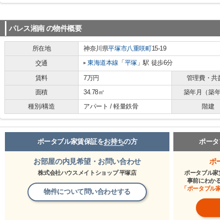
パレス湘南
の物件概要
所在地
神奈川県
平塚市
八重咲町
15-19
東海道本線
「
平塚
」駅 徒歩6分
交通
賃料
7万円
管理費・共
面積
34.78㎡
築年月（築
種別/構造
アパート / 軽量鉄骨
階建
ポータブル家賃保証を
お持ち
の方
ポータ
お部屋の内見希望・お問い合わせ
ポ
株式会社ハウスメイトショップ 平塚店
ポータブル家
事前にわか
「ポータブル
物件について問い合わせする