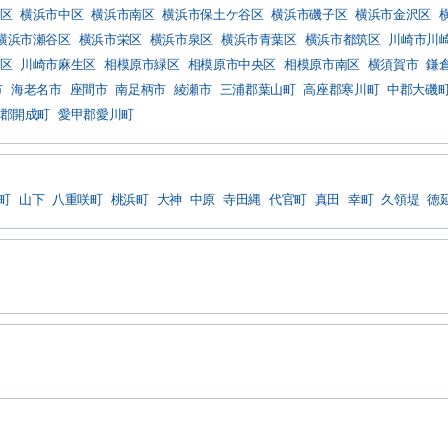
区
横浜市中区
横浜市南区
横浜市保土ケ谷区
横浜市磯子区
横浜市金沢区
横浜市瀬谷区
横浜市栄区
横浜市泉区
横浜市青葉区
横浜市都筑区
川崎市川
区
川崎市麻生区
相模原市緑区
相模原市中央区
相模原市南区
横須賀市
鎌
市
海老名市
座間市
南足柄市
綾瀬市
三浦郡葉山町
高座郡寒川町
中郡大磯
郡開成町
愛甲郡愛川町
町
山下
八重咲町
桃浜町
大神
中原
寺田縄
代官町
真田
幸町
久領堤
徳