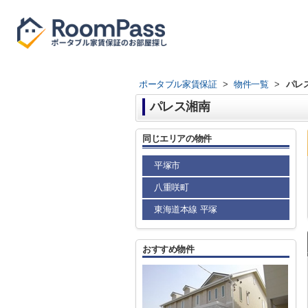
ポータブル家賃保証
>
物件一覧
>
パレ
パレス湘南
同じエリアの物件
平塚市
八重咲町
東海道本線 平塚
おすすめ物件