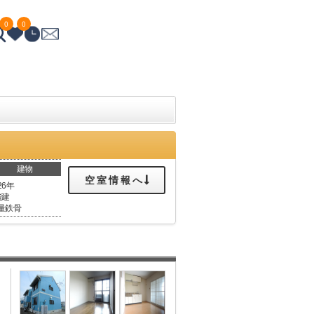
0
0
建物
空室情報へ
26年
階建
量鉄骨