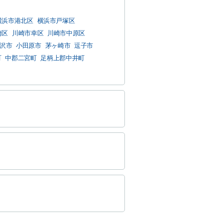
横浜市港北区
横浜市戸塚区
崎区
川崎市幸区
川崎市中原区
沢市
小田原市
茅ヶ崎市
逗子市
町
中郡二宮町
足柄上郡中井町