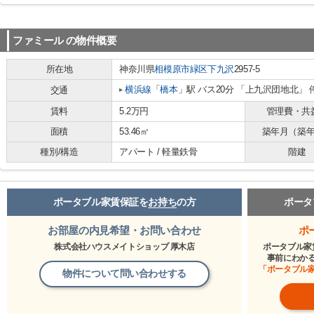
ファミール
の物件概要
所在地
神奈川県
相模原市緑区
下九沢
2957-5
横浜線
「
橋本
」駅 バス20分 「上九沢団地北」 
交通
賃料
5.2万円
管理費・共
面積
53.46㎡
築年月（築
種別/構造
アパート / 軽量鉄骨
階建
ポータブル家賃保証を
お持ち
の方
ポータ
お部屋の内見希望・お問い合わせ
ポ
株式会社ハウスメイトショップ 厚木店
ポータブル家
事前にわか
「ポータブル
物件について問い合わせする