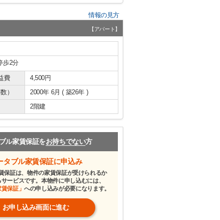
情報の見方
【アパート】
停歩2分
益費
4,500円
年数）
2000年 6月 ( 築26年 )
2階建
ブル家賃保証を
お持ちでない
方
ータブル家賃保証に申込み
賃保証は、物件の家賃保証が受けられるか
るサービスです。本物件に申し込むには、
家賃保証」
への申し込みが必要になります。
お申し込み画面に進む