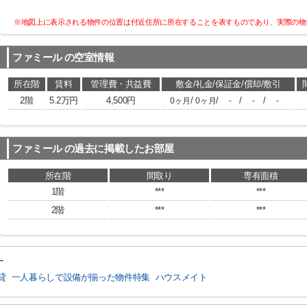
※地図上に表示される物件の位置は付近住所に所在することを表すものであり、実際の物
ファミール
の空室情報
所在階
賃料
管理費・共益費
敷金/礼金/保証金/償却/敷引
2階
5.2万円
4,500円
/
/
/
/
0ヶ月
0ヶ月
-
-
-
ファミール
の過去に掲載したお部屋
所在階
間取り
専有面積
1階
***
***
2階
***
***
す
貸
一人暮らしで設備が揃った物件特集
ハウスメイト