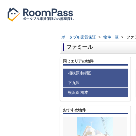
ポータブル家賃保証
>
物件一覧
>
ファ
ファミール
同じエリアの物件
相模原市緑区
下九沢
横浜線 橋本
おすすめ物件