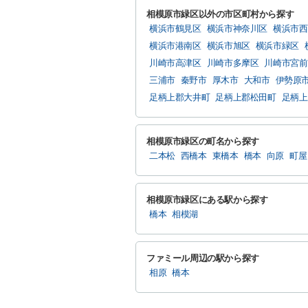
相模原市緑区以外の市区町村から探す
横浜市鶴見区
横浜市神奈川区
横浜市西
横浜市港南区
横浜市旭区
横浜市緑区
川崎市高津区
川崎市多摩区
川崎市宮前
三浦市
秦野市
厚木市
大和市
伊勢原
足柄上郡大井町
足柄上郡松田町
足柄上
相模原市緑区の町名から探す
二本松
西橋本
東橋本
橋本
向原
町屋
相模原市緑区にある駅から探す
橋本
相模湖
ファミール周辺の駅から探す
相原
橋本