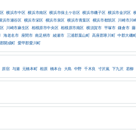
区
横浜市中区
横浜市南区
横浜市保土ケ谷区
横浜市磯子区
横浜市金沢区
横浜市瀬谷区
横浜市栄区
横浜市泉区
横浜市青葉区
横浜市都筑区
川崎市川
区
川崎市麻生区
相模原市中央区
相模原市南区
横須賀市
平塚市
鎌倉市
藤
市
海老名市
座間市
南足柄市
綾瀬市
三浦郡葉山町
高座郡寒川町
中郡大磯
郡開成町
愛甲郡愛川町
原宿
与瀬
元橋本町
相原
橋本台
大島
中野
千木良
寸沢嵐
下九沢
若柳