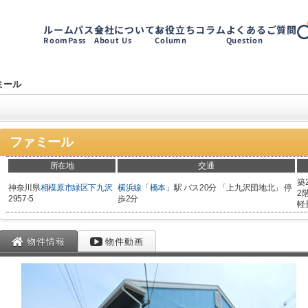
ルームパス
会社について
お役立ちコラム
よくあるご質問
RoomPass
About Us
Column
Question
ミール
ファミール
所在地
交通
築
神奈川県
相模原市緑区
下九沢
横浜線
「
橋本
」駅 バス20分 「上九沢団地北」 停
2
2957-5
歩2分
軽
物件情報
物件動画