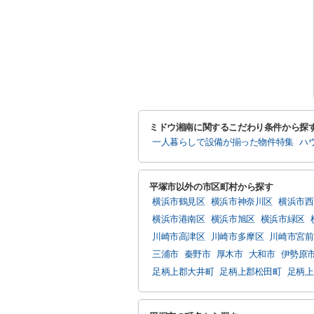
ミドウ湘南に関するこだわり条件から探
一人暮らしで設備が揃った物件特集
ハ
平塚市以外の市区町村から探す
横浜市鶴見区
横浜市神奈川区
横浜市西
横浜市港南区
横浜市旭区
横浜市緑区
川崎市高津区
川崎市多摩区
川崎市宮前
三浦市
秦野市
厚木市
大和市
伊勢原
足柄上郡大井町
足柄上郡松田町
足柄上