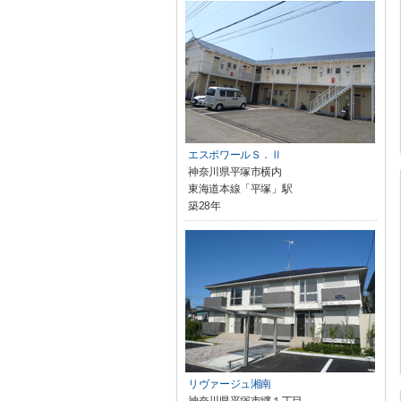
エスポワールＳ．Ⅱ
神奈川県平塚市横内
東海道本線「平塚」駅
築28年
リヴァージュ湘南
神奈川県平塚市纒１丁目