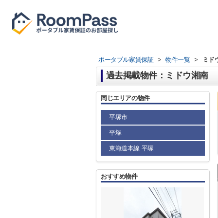
ポータブル家賃保証
>
物件一覧
>
ミド
過去掲載物件：ミドウ湘南
同じエリアの物件
平塚市
平塚
東海道本線 平塚
おすすめ物件