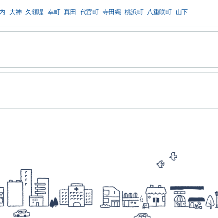
内
大神
久領堤
幸町
真田
代官町
寺田縄
桃浜町
八重咲町
山下