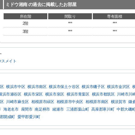
ミドウ湘南
の過去に掲載したお部屋
所在階
間取り
専有面積
2階
***
***
3階
***
***
す
ウスメイト
区
横浜市中区
横浜市南区
横浜市保土ケ谷区
横浜市磯子区
横浜市金沢区
横浜市瀬谷区
横浜市栄区
横浜市泉区
横浜市青葉区
横浜市都筑区
川崎市川
区
川崎市麻生区
相模原市緑区
相模原市中央区
相模原市南区
横須賀市
鎌
市
海老名市
座間市
南足柄市
綾瀬市
三浦郡葉山町
高座郡寒川町
中郡大磯
郡開成町
愛甲郡愛川町