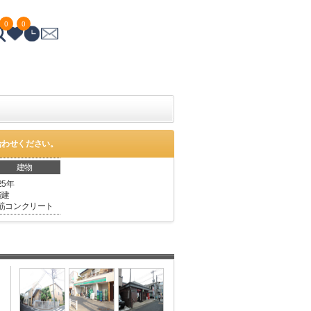
0
0
合わせください。
建物
25年
階建
筋コンクリート