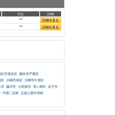
方位
詳細
***
詳細を見る
***
詳細を見る
横浜市港北区
横浜市戸塚区
崎区
川崎市幸区
川崎市中原区
倉市
藤沢市
小田原市
茅ヶ崎市
逗子市
町
中郡二宮町
足柄上郡中井町