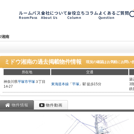
ルームパス
会社について
お役立ちコラム
よくあるご質問
RoomPass
About Us
Column
Question
ウ湘南
ミドウ湘南
の過去掲載物件情報
現況の確認はお気軽にお問い
所在地
交通
築
神奈川県
平塚市
平塚
３丁目
東海道本線
「
平塚
」駅 徒歩15分
3
14-27
鉄
物件情報
物件動画