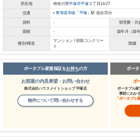
所在地
神奈川県
平塚市
平塚
３丁目14-27
東海道本線
「
平塚
」駅 徒歩15分
交通
賃料
-
管理費・共
面積
-
築年月（築
マンション / 鉄筋コンクリー
種別/構造
階建
ト
ポータブル家賃保証を
お持ち
の方
ポータ
お部屋の内見希望・お問い合わせ
ポ
株式会社ハウスメイトショップ 平塚店
ポータブル家
事前にわか
「ポータブル
物件について問い合わせする