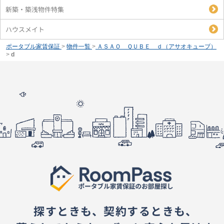
新築・築浅物件特集
ハウスメイト
ポータブル家賃保証
>
物件一覧
>
ＡＳＡＯ ＱＵＢＥ ｄ（アサオキューブ）
>
d
探すときも、契約するときも、