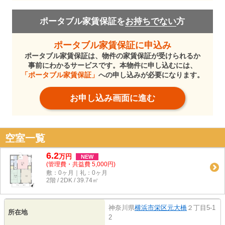
ポータブル家賃保証を
お持ちでない
方
ポータブル家賃保証に申込み
ポータブル家賃保証は、物件の家賃保証が受けられるか
事前にわかるサービスです。本物件に申し込むには、
「ポータブル家賃保証」
への申し込みが必要になります。
お申し込み画面に進む
空室一覧
6.2
万
円
NEW
(管理費・共益費 5,000円)
敷：0ヶ月｜礼：0ヶ月
2階 / 2DK / 39.74㎡
神奈川県
横浜市栄区
元大橋
２丁目5-1
所在地
2