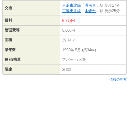
京浜東北線
「
港南台
」駅 徒歩17分
交通
京浜東北線
「
本郷台
」駅 徒歩25分
賃料
6.2万円
管理費等
5,000円
面積
39.74㎡
築年数
1992年 5月 (築34年)
種別/構造
アパート/木造
階建
2階建
情報の見方