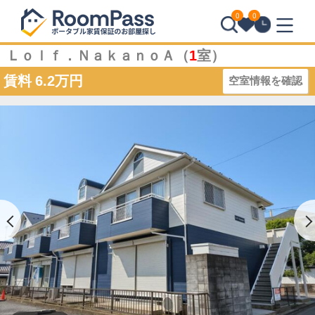
0
0
Ｌｏｌｆ．ＮａｋａｎｏＡ（
1
室）
賃料
6.2万円
空室情報を確認