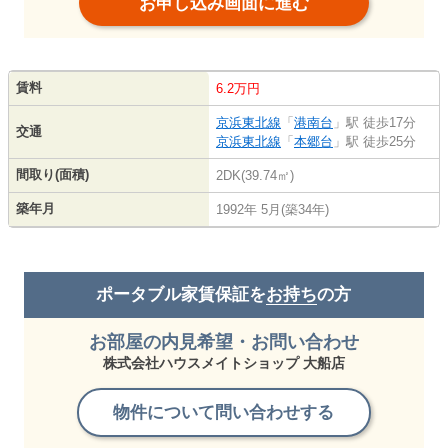
お申し込み画面に進む
賃料
6.2万円
京浜東北線
「
港南台
」駅 徒歩17分
交通
京浜東北線
「
本郷台
」駅 徒歩25分
間取り(面積)
2DK(39.74㎡)
築年月
1992年 5月(築34年)
ポータブル家賃保証を
お持ち
の方
お部屋の内見希望・お問い合わせ
株式会社ハウスメイトショップ 大船店
物件について問い合わせする