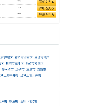
***
詳細を見る
***
詳細を見る
***
詳細を見る
浜市戸塚区
横浜市港南区
横浜市旭区
原区
川崎市高津区
川崎市多摩区
茅ヶ崎市
逗子市
三浦市
秦野市
足柄上郡中井町
足柄上郡大井町
之木町
鶴屋町
台町
羽沢南