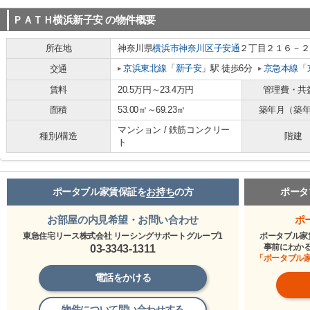
ＰＡＴＨ横浜新子安
の物件概要
所在地
神奈川県
横浜市神奈川区
子安通
２丁目２１６－２
京浜東北線
「
新子安
」駅 徒歩6分
京急本線
「
交通
賃料
20.5万円～23.4万円
管理費・共
面積
53.00㎡～69.23㎡
築年月（築
マンション / 鉄筋コンクリー
種別/構造
階建
ト
ポータブル家賃保証を
お持ち
の方
ポータ
お部屋の内見希望・お問い合わせ
ポ
東急住宅リース株式会社 リーシングサポートグループ1
ポータブル家
事前にわか
03-3343-1311
「ポータブル
電話をかける
物件について問い合わせする