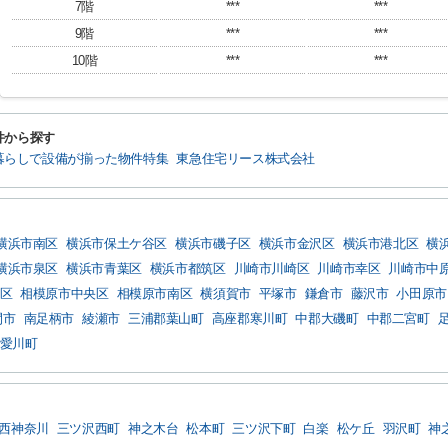
7階
***
***
9階
***
***
10階
***
***
件から探す
暮らしで設備が揃った物件特集
東急住宅リース株式会社
横浜市南区
横浜市保土ケ谷区
横浜市磯子区
横浜市金沢区
横浜市港北区
横
横浜市泉区
横浜市青葉区
横浜市都筑区
川崎市川崎区
川崎市幸区
川崎市中
区
相模原市中央区
相模原市南区
横須賀市
平塚市
鎌倉市
藤沢市
小田原市
間市
南足柄市
綾瀬市
三浦郡葉山町
高座郡寒川町
中郡大磯町
中郡二宮町
愛川町
西神奈川
三ツ沢西町
神之木台
松本町
三ツ沢下町
白楽
松ケ丘
羽沢町
神