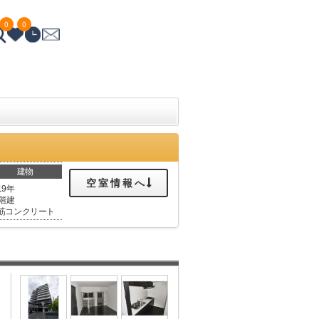
0
0
建物
空室情報へ
19年
0階建
筋コンクリート