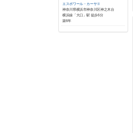
エスポワール・カーサⅡ
神奈川県横浜市神奈川区神之木台
横浜線「大口」駅 徒歩6分
築6年