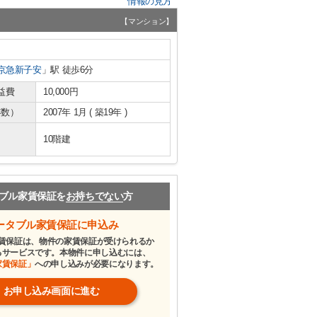
情報の見方
【マンション】
京急新子安
」駅 徒歩6分
益費
10,000円
年数）
2007年 1月 ( 築19年 )
10階建
ブル家賃保証を
お持ちでない
方
ータブル家賃保証に申込み
賃保証は、物件の家賃保証が受けられるか
るサービスです。本物件に申し込むには、
家賃保証」
への申し込みが必要になります。
お申し込み画面に進む