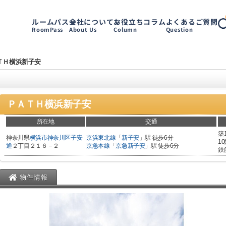
ルームパス
会社について
お役立ちコラム
よくあるご質問
RoomPass
About Us
Column
Question
ＴＨ横浜新子安
ＰＡＴＨ横浜新子安
所在地
交通
築
神奈川県
横浜市神奈川区
子安
京浜東北線
「
新子安
」駅 徒歩6分
1
通
２丁目２１６－２
京急本線
「
京急新子安
」駅 徒歩6分
鉄
物件情報