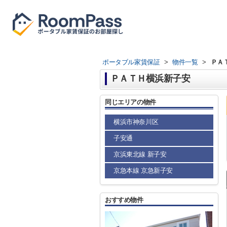
ポータブル家賃保証
>
物件一覧
>
ＰＡ
ＰＡＴＨ横浜新子安
同じエリアの物件
横浜市神奈川区
子安通
京浜東北線 新子安
京急本線 京急新子安
おすすめ物件