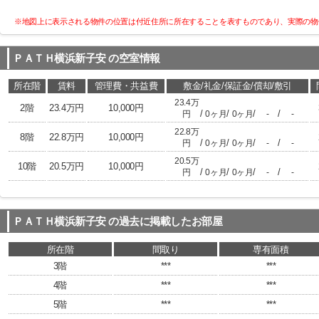
※地図上に表示される物件の位置は付近住所に所在することを表すものであり、実際の物
ＰＡＴＨ横浜新子安
の空室情報
所在階
賃料
管理費・共益費
敷金/礼金/保証金/償却/敷引
23.4万
2階
23.4万円
10,000円
/
/
/
/
円
0ヶ月
0ヶ月
-
-
22.8万
8階
22.8万円
10,000円
/
/
/
/
円
0ヶ月
0ヶ月
-
-
20.5万
10階
20.5万円
10,000円
/
/
/
/
円
0ヶ月
0ヶ月
-
-
ＰＡＴＨ横浜新子安
の過去に掲載したお部屋
所在階
間取り
専有面積
3階
***
***
4階
***
***
5階
***
***