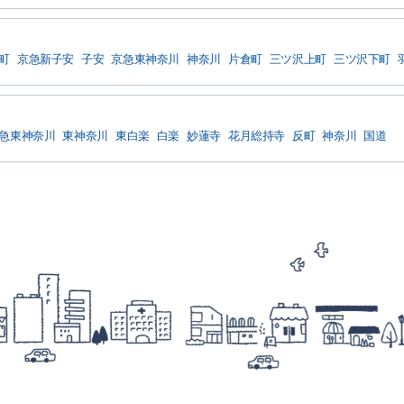
町
京急新子安
子安
京急東神奈川
神奈川
片倉町
三ツ沢上町
三ツ沢下町
急東神奈川
東神奈川
東白楽
白楽
妙蓮寺
花月総持寺
反町
神奈川
国道