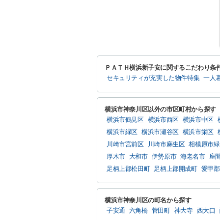
ＰＡＴＨ横浜新子安に関するこだわり条
セキュリティが充実した物件特集
一人
横浜市神奈川区以外の市区町村から探す
横浜市鶴見区
横浜市西区
横浜市中区
横浜市緑区
横浜市瀬谷区
横浜市栄区
川崎市宮前区
川崎市麻生区
相模原市緑
厚木市
大和市
伊勢原市
海老名市
座
足柄上郡松田町
足柄上郡開成町
愛甲郡
横浜市神奈川区の町名から探す
子安通
六角橋
菅田町
神大寺
西大口